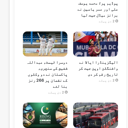
پوڈیم پر؛ محمد یوسف
علی اور عمر یاسین نے
برانز میڈل جیت لیا
2 دن پہلے
الیگزینڈرا ایالا نے
دوسرا ٹیسٹ، عبداللہ
واشنگٹن اوپن جیت کر
شفیق کی سنچری،
تاریخ رقم کر دی
پاکستان نے دو وکٹوں
کے نقصان پر 266 رنز
2 دن پہلے
بنا لئے
2 دن پہلے