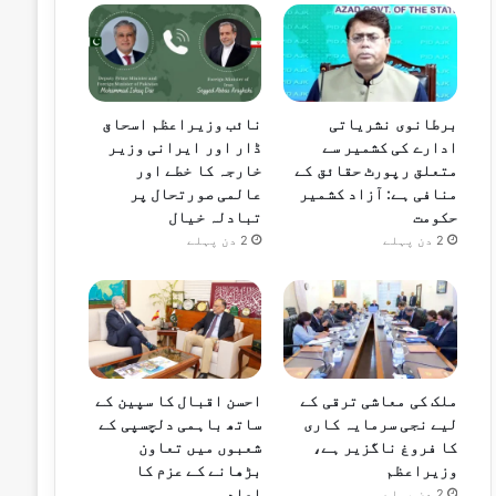
برطانوی نشریاتی
نائب وزیراعظم اسحاق
ادارے کی کشمیر سے
ڈار اور ایرانی وزیر
متعلق رپورٹ حقائق کے
خارجہ کا خطے اور
منافی ہے: آزاد کشمیر
عالمی صورتحال پر
حکومت
تبادلہ خیال
2 دن پہلے
2 دن پہلے
ملک کی معاشی ترقی کے
احسن اقبال کا سپین کے
لیے نجی سرمایہ کاری
ساتھ باہمی دلچسپی کے
کا فروغ ناگزیر ہے،
شعبوں میں تعاون
وزیراعظم
بڑھانے کے عزم کا
اعادہ
2 دن پہلے