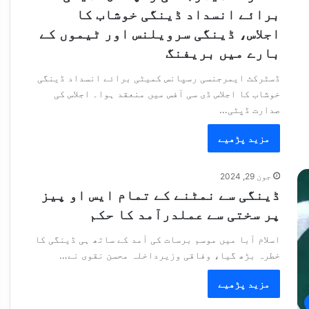
برائے انسداد ڈینگی خوشاب کا
اجلاس، ڈینگی سرویلنس اور ٹیموں کے
بارے میں بریفنگ
ڈسٹرکٹ ایمرجنسی رسپانس کمیٹی برائے انسداد ڈینگی
خوشاب کا اجلاس ڈی سی آفس میں منعقد ہوا۔ اجلاس کی
صدارت ڈپٹی…
مزید پڑھیے
جون 29, 2024
ڈینگی سے نمٹنے کے تمام ایس او پیز
پر سختی سے عملدرآمد کا حکم
اسلام آبا میں موسم برسات کی آمد کے ساتھ ہی ڈینگی کا
خطرہ بڑھ گیا، وفاقی وزیرداخلہ محسن نقوی نے…
مزید پڑھیے