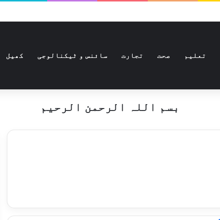
تعلیم
صحت
تجارت
سائنس و ٹیکنالوجی
کھیل
بسم اللہ الرحمن الرحیم