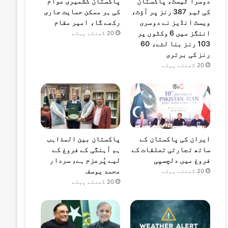
دوسرا ٹیسٹ، پاکستان
پاکستان کشمیری عوام
کی ٹیم 387 رنز پر آؤٹ،
کی ہر ممکن حمایت جاری
ویسٹ انڈیز نے دوسری
رکھے گا، امیر مقام
اننگز میں 6 وکٹوں پر
20 گھنٹے پہلے
103 رنز بنا لئے، 60
رنز کی برتری
20 گھنٹے پہلے
ایران کی پاکستان کے
پاکستان بین المذاہب
ساتھ تجارتی تعلقات کے
ہم آہنگی کے فروغ کے
فروغ میں دلچسپی
لیے پُرعزم ہے، سردار
محمد یوسف
20 گھنٹے پہلے
20 گھنٹے پہلے