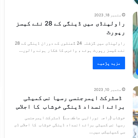
ستمبر 18, 2023
راولپنڈی میں ڈینگی کے 28 نئے کیسز
رپورٹ
راولپنڈی میں گزشتہ 24 گھنٹوں کے دوران ڈینگی کے 28
نئے کیسز رپورٹ ہوئے ، وائرس کا شکار ہونے والوں…
مزید پڑھیے
ستمبر 10, 2023
ڈسٹرکٹ ایمرجنسی رسپا نس کمیٹی
برائے انسداد ڈینگی خوشاب کا اجلاس
خوشاب (راجہ نورالہی عاطف سے) ڈسٹرکٹ ایمرجنسی
رسپا نس کمیٹی برائے انسداد ڈینگی خوشاب کا اجلاس ڈی
سی کمپلیکس میں…