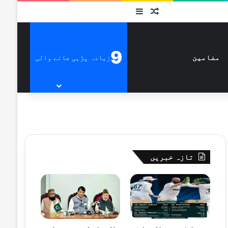
متفرق
Sidebar
9
زیادہ پڑہی جانے والی
مضامین
تازہ خبریں