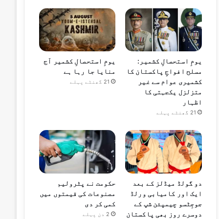
یومِ استحصالِ کشمیر:
یومِ استحصالِ کشمیر آج
مسلح افواجِ پاکستان کا
منایا جا رہا ہے
کشمیری عوام سے غیر
21 گھنٹے پہلے
متزلزل یکجہتی کا
اظہار
21 گھنٹے پہلے
دو گولڈ میڈلز کے بعد
حکومت نے پٹرولیم
ایک اور کامیابی ورلڈ
مصنوعات کی قیمتوں میں
جوجِٹسو چیمپئن شپ کے
کمی کر دی
دوسرے روز بھی پاکستان
2 دن پہلے