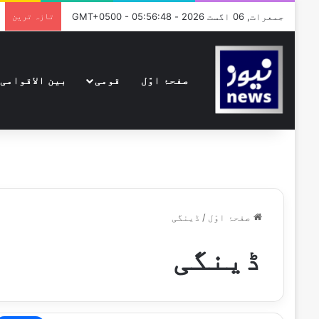
جمعرات, 06 اگست 2026 - GMT+0500 - 05:56:48
تازہ ترین
صفحۂ اوّل
قومی
بین الاقوامی
صفحۂ اوّل
/
ڈینگی
ڈینگی