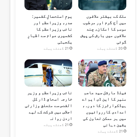
ملک کے بیشتر علاقوں
یومِ استحصالِ کشمیر:
میں آج گرم اور مرطوب
صدر، وزیراعظم اور
موسم کا امکان، چند
نائب وزیراعظم کا
علاقوں میں بارش کی پیش
کشمیری عوام سے اظہارِ
گوئی
یکجہتی
20 گھنٹے پہلے
21 گھنٹے پہلے
فیلڈ مارشل سید عاصم
نائب وزیراعظم و وزیر
منیر کا این ڈی ایم اے
خارجہ اسحاق ڈار کل
ہیڈکوارٹرز کا دورہ،
القدس سے متعلق وزارتی
امدادی کارروائیوں
اجلاس میں شرکت کے لیے
میں ہر ممکن تعاون کی
اردن روانہ
یقین دہانی
21 گھنٹے پہلے
21 گھنٹے پہلے