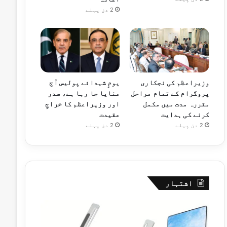
2 دن پہلے
وزیراعظم کی نجکاری
یومِ شہدائے پولیس آج
پروگرام کے تمام مراحل
منایا جا رہا ہے، صدر
مقررہ مدت میں مکمل
اور وزیراعظم کا خراجِ
کرنے کی ہدایت
عقیدت
2 دن پہلے
2 دن پہلے
اشتہار