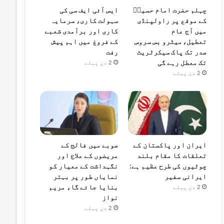
چہلم حضرت امام حسینؓ
ایس آئی ایف سی کی
کے موقع پر راولپنڈی
سہولت کاری، سرمایہ
میں آج عام
کاری اور برآمدی شعبے
تعطیل،میٹرو بس سروس
کے فروغ میں اہم پیش
صدر تک پاک سیکرٹریٹ
رفت
تک معطل رہے گی
2 دن پہلے
2 دن پہلے
ایران اور پاکستان کے
صوبے میں فالج کے
تعلقات کا مقام بلند
مریضوں کے علاج اور
چوٹیوں کی طرح عظیم ہے:
نگہداشت کے معیار کو
ایرانی سفیر
نمایاں طور پر بہتر
بنایا جائے گا، مریم
2 دن پہلے
نواز
2 دن پہلے