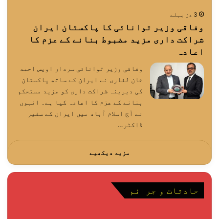
3 دن پہلے
وفاقی وزیر توانائی کا پاکستان ایران
شراکت داری مزید مضبوط بنانے کے عزم کا
اعادہ
وفاقی وزیر توانائی سردار اویس احمد
خان لغاری نے ایران کے ساتھ پاکستان
کی دیرینہ شراکت داری کو مزید مستحکم
بنانے کے عزم کا اعادہ کیا ہے۔ انہوں
نے آج اسلام آباد میں ایران کے سفیر
ڈاکٹر…
مزید دیکھیے
حادثات و جرائم