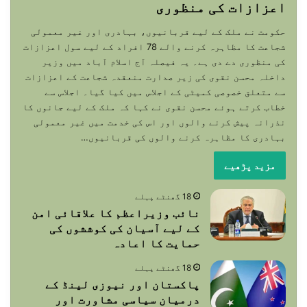
اعزازات کی منظوری
حکومت نے ملک کے لیے قربانیوں، بہادری اور غیر معمولی
شجاعت کا مظاہرہ کرنے والے 78 افراد کے لیے سول اعزازات
کی منظوری دے دی ہے۔ یہ فیصلہ آج اسلام آباد میں وزیر
داخلہ محسن نقوی کی زیر صدارت منعقدہ شجاعت کے اعزازات
سے متعلق خصوصی کمیٹی کے اجلاس میں کیا گیا۔ اجلاس سے
خطاب کرتے ہوئے محسن نقوی نے کہا کہ ملک کے لیے جانوں کا
نذرانہ پیش کرنے والوں اور اس کی خدمت میں غیر معمولی
بہادری کا مظاہرہ کرنے والوں کی قربانیوں…
مزید پڑھیے
18 گھنٹے پہلے
نائب وزیراعظم کا علاقائی امن
کے لیے آسیان کی کوششوں کی
حمایت کا اعادہ
18 گھنٹے پہلے
پاکستان اور نیوزی لینڈ کے
درمیان سیاسی مشاورت اور