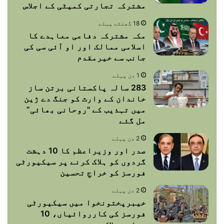
مشترکہ تجارتی کمیٹی کے اجلاس
18 گھنٹے پہلے
مکہ مشترکہ دفاعی معاہدے کا
اسلامی ممالک اور او آئی سی کی
جانب سے خیرمقدم
1 دن پہلے
283 سالہ پاکستانی برتن ساز
خاندان کے وارث کو جنگ دے ژین
میں تہذیب کے "روحانی بھائی”
مل گئے
2 دن پہلے
صدر اور وزیراعظم کا 10 دہشت
گردوں کو ہلاک کرنے پر سیکیورٹی
فورسز کو خراجِ تحسین
2 دن پہلے
خیبرپختونخوا میں سیکیورٹی
فورسز کی کارروائیاں، 10