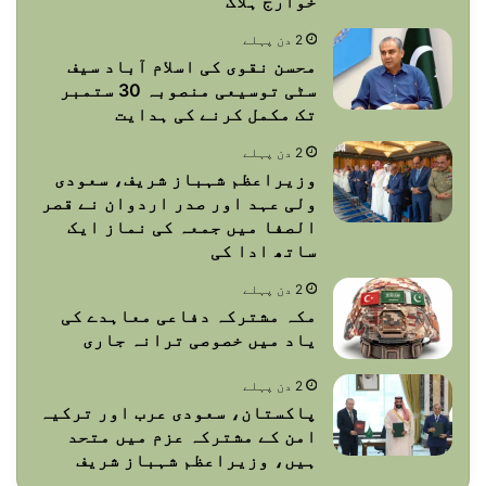
خوارج ہلاک
2 دن پہلے
محسن نقوی کی اسلام آباد سیف
سٹی توسیعی منصوبہ 30 ستمبر
تک مکمل کرنے کی ہدایت
2 دن پہلے
وزیراعظم شہباز شریف، سعودی
ولی عہد اور صدر اردوان نے قصر
الصفا میں جمعہ کی نماز ایک
ساتھ ادا کی
2 دن پہلے
مکہ مشترکہ دفاعی معاہدے کی
یاد میں خصوصی ترانہ جاری
2 دن پہلے
پاکستان، سعودی عرب اور ترکیہ
امن کے مشترکہ عزم میں متحد
ہیں، وزیراعظم شہباز شریف