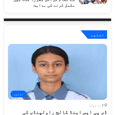
مکمل کرنے کی ہدایت
تعلیم
تعلیم
3 دن پہلے
ڈی پی ایس اینڈ کالج راولپنڈی کی