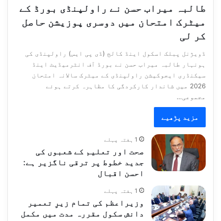
طالبہ میراب حسن نے راولپنڈی بورڈ کے
میٹرک امتحان میں دوسری پوزیشن حاصل
کر لی
ڈویژنل پبلک اسکول اینڈ کالج (ڈی پی ایس) راولپنڈی کی
ہونہار طالبہ میراب حسن نے بورڈ آف انٹرمیڈیٹ اینڈ
سیکنڈری ایجوکیشن راولپنڈی کے میٹرک سالانہ امتحان
2026 میں شاندار کارکردگی کا مظاہرہ کرتے ہوئے
مجموعی…
مزید پڑھیے
1 ہفتہ پہلے
صحت اور تعلیم کے شعبوں کی
جدید خطوط پر ترقی ناگزیر ہے:
احسن اقبال
1 ہفتہ پہلے
وزیراعظم کی تمام زیرِ تعمیر
دانش سکول مقررہ مدت میں مکمل