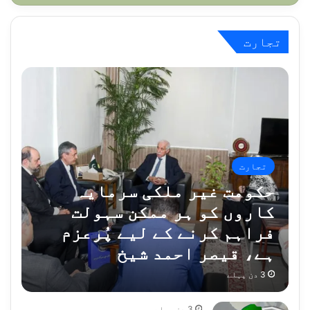
تجارت
تجارت
حکومت غیر ملکی سرمایہ
کاروں کو ہر ممکن سہولت
فراہم کرنے کے لیے پُرعزم
ہے، قیصر احمد شیخ
3 دن پہلے
3 دن پہلے