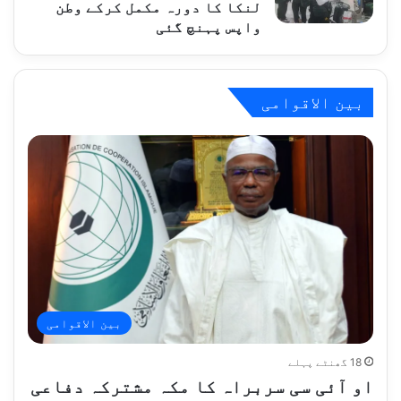
لنکا کا دورہ مکمل کرکے وطن
واپس پہنچ گئی
بین الاقوامی
بین الاقوامی
18 گھنٹے پہلے
او آئی سی سربراہ کا مکہ مشترکہ دفاعی