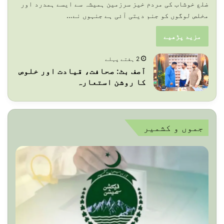
ضلع خوشاب کی مردم خیز سرزمین ہمیشہ سے ایسے ہمدرد اور
مخلص لوگوں کو جنم دیتی آئی ہے جنہوں نے…
مزید پڑھیے
2 ہفتے پہلے
آصف بٹ: صحافت، قیادت اور خلوص
کا روشن استعارہ
جموں و کشمیر