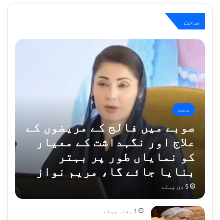
صحت
صحت
صوبے میں فالج کے مریضوں کے
علاج اور نگہداشت کے معیار
کو نمایاں طور پر بہتر
بنایا جائے گا، مریم نواز
5 دن پہلے
1 ہفتہ پہلے