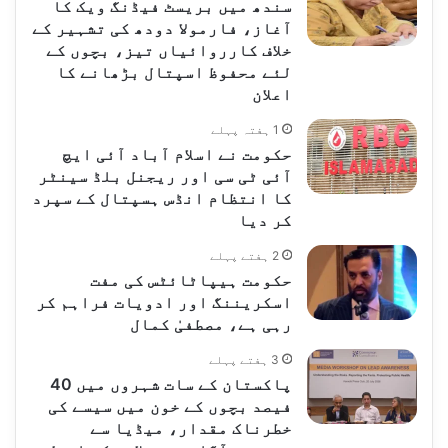
سندھ میں بریسٹ فیڈنگ ویک کا
آغاز، فارمولا دودھ کی تشہیر کے
خلاف کارروائیاں تیز، بچوں کے
لئے محفوظ اسپتال بڑھانے کا
اعلان
1 ہفتہ پہلے
حکومت نے اسلام آباد آئی ایچ
آئی ٹی سی اور ریجنل بلڈ سینٹر
کا انتظام انڈس ہسپتال کے سپرد
کر دیا
2 ہفتے پہلے
حکومت ہیپاٹائٹس کی مفت
اسکریننگ اور ادویات فراہم کر
رہی ہے، مصطفیٰ کمال
3 ہفتے پہلے
پاکستان کے سات شہروں میں 40
فیصد بچوں کے خون میں سیسے کی
خطرناک مقدار، میڈیا سے