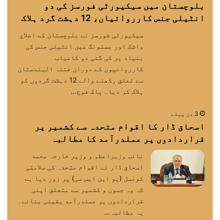
بلوچستان میں سیکیورٹی فورسز کی دو
انٹیلی جنس کارروائیاں، 12 دہشت گرد ہلاک
سیکیورٹی فورسز نے بلوچستان کے اضلاع
واشک اور مستونگ میں انٹیلی جنس کی
بنیاد پر کی گئی دو کامیاب
کارروائیوں کے دوران فتنہ الہندستان
سے تعلق رکھنے والے 12 دہشت گردوں کو
ہلاک کر دیا۔ پاک فوج…
3 دن پہلے
اسحاق ڈار کا اقوام متحدہ سے کشمیر پر
قراردادوں پر عملدرآمد کا مطالبہ
نائب وزیراعظم و وزیر خارجہ محمد
اسحاق ڈار نے اقوام متحدہ کی سلامتی
کونسل (یو این ایس سی) پر زور دیا ہے
کہ وہ جموں و کشمیر سے متعلق اپنی
قراردادوں پر عملدرآمد یقینی بنائے۔
یہ مطالبہ…