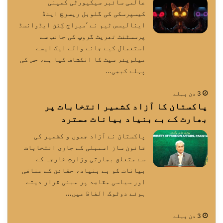
عالمی سائبر سیکیورٹی کمپنی
کیسپرسکی کی گلوبل ریسرچ اینڈ
اینالیسس ٹیم نے ‘میراج کِٹن ایڈوانسڈ
پرسسٹنٹ تھریٹ گروپ کی جانب سے
استعمال کیے جانے والے ایک ایسے
میلویئر سیٹ کا انکشاف کیا ہے، جس کی
پہلے کبھی…
3 دن پہلے
پاکستان کا آزاد کشمیر انتخابات پر
بھارت کے بے بنیاد بیانات مسترد
پاکستان نے آزاد جموں و کشمیر کی
قانون ساز اسمبلی کے جاری انتخابات
سے متعلق بھارتی وزارتِ خارجہ کے
بیانات کو بے بنیاد، حقائق کے منافی
اور سیاسی مقاصد پر مبنی قرار دیتے
ہوئے دوٹوک الفاظ میں…
3 دن پہلے