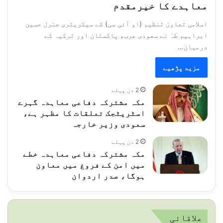
معاہدے کا خیرمقدم
اسلامی تعاون تنظیم (او آئی سی) کے سیکریٹری جنرل حسین
ابراہیم طٰہٰ نے سعودی عرب، پاکستان اور ترکیہ کے
درمیان…
مزید پڑھیے
2 دن پہلے
مکہ مشترکہ دفاعی معاہدہ گہرے
اسٹریٹجک تعلقات کا مظہر ہے،
سعودی وزیر خارجہ
2 دن پہلے
مکہ مشترکہ دفاعی معاہدہ خطے
میں امن کے فروغ میں معاون
ہوگا، صدر اردوان
علاقائی