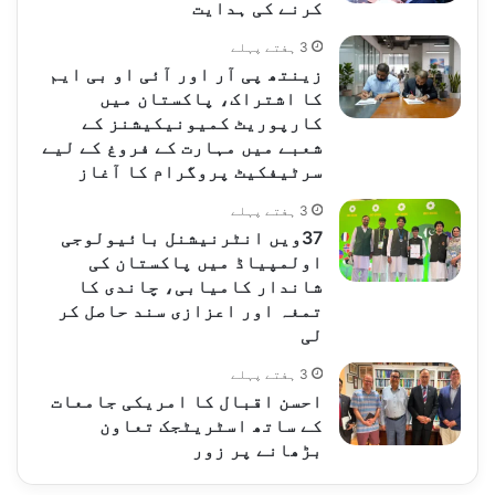
کرنے کی ہدایت
3 ہفتے پہلے
زینتھ پی آر اور آئی او بی ایم
کا اشتراک، پاکستان میں
کارپوریٹ کمیونیکیشنز کے
شعبے میں مہارت کے فروغ کے لیے
سرٹیفکیٹ پروگرام کا آغاز
3 ہفتے پہلے
37ویں انٹرنیشنل بائیولوجی
اولمپیاڈ میں پاکستان کی
شاندار کامیابی، چاندی کا
تمغہ اور اعزازی سند حاصل کر
لی
3 ہفتے پہلے
احسن اقبال کا امریکی جامعات
کے ساتھ اسٹریٹجک تعاون
بڑھانے پر زور