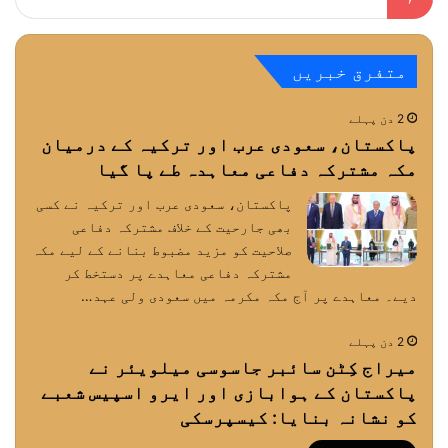
متفرق خبریں
2 دن پہلے
پاکستان، سعودی عرب اور ترکیہ کے درمیان
مکہ مشترکہ دفاعی معاہدہ طے پا گیا
پاکستان، سعودی عرب اور ترکیہ نے کسی
بھی جارحیت کے خلاف مشترکہ دفاعی
صلاحیت کو مزید مضبوط بنانے کے لیے مکہ
مشترکہ دفاعی معاہدے پر دستخط کر
دیے۔ معاہدے پر آج مکہ مکرمہ میں سعودی ولی عہد…
2 دن پہلے
میراج کِٹن سائبر جاسوسی میلویئر نے
پاکستان کے ہوابازی اور ایرو اسپیس شعبے
کو نشانہ بنایا: کیسپرسکی