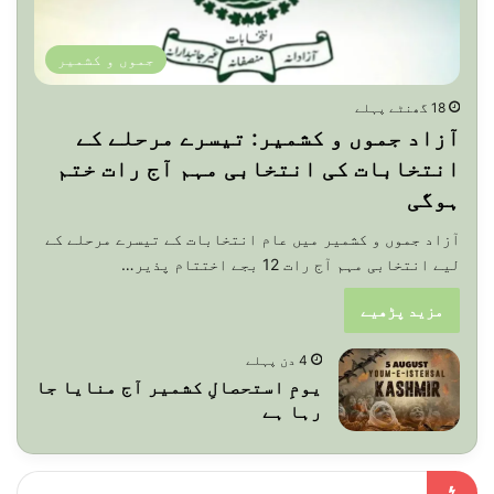
جموں و کشمیر
18 گھنٹے پہلے
آزاد جموں و کشمیر: تیسرے مرحلے کے
انتخابات کی انتخابی مہم آج رات ختم
ہوگی
آزاد جموں و کشمیر میں عام انتخابات کے تیسرے مرحلے کے
لیے انتخابی مہم آج رات 12 بجے اختتام پذیر…
مزید پڑھیے
4 دن پہلے
یومِ استحصالِ کشمیر آج منایا جا
رہا ہے