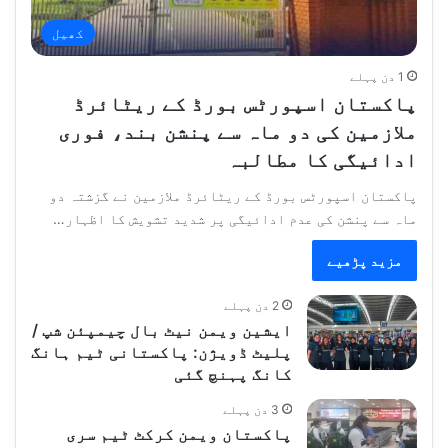
کھیل
1 دن پہلے
پاکستان اسپورٹس بورڈ کے ریٹائرڈ
ملازمین کی دو ماہ سے پنشن بند، فوری
ادائیگی کا مطالبہ
پاکستان اسپورٹس بورڈ کے ریٹائرڈ ملازمین نے گزشتہ دو
ماہ سے پنشن کی عدم ادائیگی پر شدید تشویش کا اظہار…
مزید پڑھیے
2 دن پہلے
ایشین ویمن نیٹ بال چیمپئن شپ /
پلیٹ ڈویژن: پاکستانی ٹیم ہانگ
کانگ پہنچ گئی
3 دن پہلے
پاکستان ویمن کرکٹ ٹیم سری