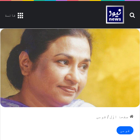
تلاش کیجیے
قائمة
صفحۂ اوّل
/
قومی
قومی