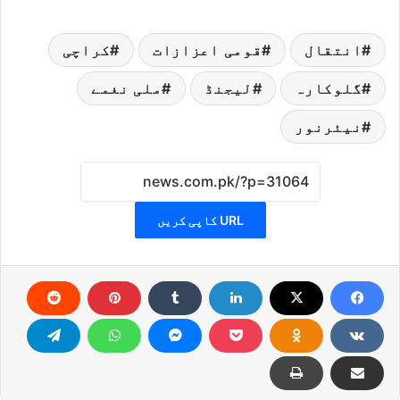
انتقال
قومی اعزازات
کراچی
گلوکارہ
لیجنڈ
ملی نغمے
نیئرنور
URL کاپی کریں