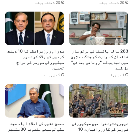
20 گھنٹے پہلے
20 گھنٹے پہلے
283 سالہ پاکستانی برتن ساز
صدر اور وزیراعظم کا 10 دہشت
خاندان کے وارث کو جنگ دے ژین
گردوں کو ہلاک کرنے پر
میں تہذیب کے "روحانی بھائی”
سیکیورٹی فورسز کو خراجِ
مل گئے
تحسین
1 دن پہلے
2 دن پہلے
خیبرپختونخوا میں سیکیورٹی
محسن نقوی کی اسلام آباد سیف
فورسز کی کارروائیاں، 10
سٹی توسیعی منصوبہ 30 ستمبر