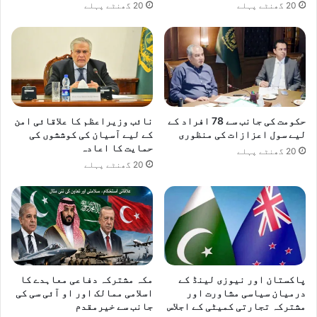
20 گھنٹے پہلے
20 گھنٹے پہلے
حکومت کی جانب سے 78 افراد کے
نائب وزیراعظم کا علاقائی امن
لیے سول اعزازات کی منظوری
کے لیے آسیان کی کوششوں کی
حمایت کا اعادہ
20 گھنٹے پہلے
20 گھنٹے پہلے
پاکستان اور نیوزی لینڈ کے
مکہ مشترکہ دفاعی معاہدے کا
درمیان سیاسی مشاورت اور
اسلامی ممالک اور او آئی سی کی
مشترکہ تجارتی کمیٹی کے اجلاس
جانب سے خیرمقدم