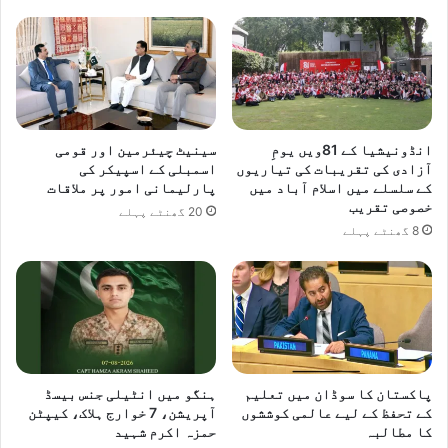
کرنا
ہوگا،رانا
ثنا
اللہ
انڈونیشیا کے 81ویں یومِ
سینیٹ چیئرمین اور قومی
آزادی کی تقریبات کی تیاریوں
اسمبلی کے اسپیکر کی
کے سلسلے میں اسلام آباد میں
پارلیمانی امور پر ملاقات
خصوصی تقریب
20 گھنٹے پہلے
8 گھنٹے پہلے
پاکستان کا سوڈان میں تعلیم
ہنگو میں انٹیلی جنس بیسڈ
کے تحفظ کے لیے عالمی کوششوں
آپریشن، 7 خوارج ہلاک، کیپٹن
کا مطالبہ
حمزہ اکرم شہید