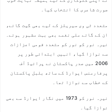
نے اپنی گلوکاری کے لیے ہمیشہ نہایت خوب
صورت شاعری کا انتخاب کیا۔
متعدد ٹی وی سیریلز کے لیے بھی گیت گائے،
ان کے گائے ملی نغمے بھی بہت مشہور ہوئے۔
نیرہ نور کو نور کو متعدد قومی اعزازات
سے نوازا گیا، انہیں ابتدائی طور پر
2006 میں صدر پاکستان نے پرائیڈ آف
پرفارمنس ایوارڈ کے ساتھ بلبل پاکستان
کے خطاب سے نوازا تھا۔
نیرہ نور کو 1973 میں نگار ایوارڈ سے بھی
نوازا گیا۔