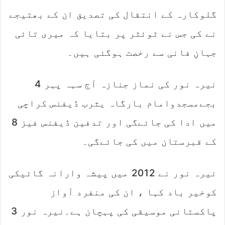
گلوکارہ کے انتقال کی تصدیق ان کے بھتیجے
نے کی جس نے ٹوئٹر پر بتایا کہ میری تائی
جہانِ فانی سے رخصت ہوگئی ہیں۔
نیرہ نور کی نماز جنازہ آج سہہ پہر 4
بجےمسجدوامام بارگاہ یثرب ڈیفنس کراچی
میں ادا کی جائےگی اور تدفین ڈیفنس فیز 8
کے قبرستان میں کی جائےگی۔
نیرہ نور نے 2012 میں پیشہ وارانہ گائیکی
کوخیر باد کہا ، ان کی منفرد آواز
پاکستانی موسیقی کی پہچان ہے۔نیرہ نور 3