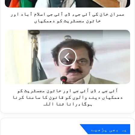
جی
اسلام
آباد
عمران خان کی آئی جی، ڈی آئی جی اسلام آباد اور
اور
خاتون مجسٹریٹ کو دھمکیاں
خاتون
مجسٹریٹ
آئی
کو
جی
دھمکیاں
،
ڈی
آئی
جی
اور
خاتون
مجسٹریٹ
کو
آئی جی ، ڈی آئی جی اور خاتون مجسٹریٹ کو
دھمکیاں
دھمکیاں دینے والوں کو قانون کا سامنا کرنا
دینے
ہوگا،رانا ثنا اللہ
والوں
کو
قانون
کا
یہ بھی پڑھیے
سامنا