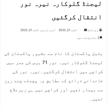
لیجنڈ گلوکارہ نیرہ نور
انتقال کرگئیں
Send
ویب ڈسک
اگست 21, 2022
آخری ترمیم اگست 21, 2022
an
2 منٹ پڑھنے میں
email
بلبل پاکستان کا نام سے مشہور پاکستان کی
لیجنڈ گلوکار نیرہ نور 71 برس کی عمر میں
کراچی میں انتقال کرگئیں۔نیرہ نور کی
خاندانی ذرائع کے مطابق وہ پچھلے چند روز
سے بیمار تھیں اور کراچی میں ہی زیرعلاج
تھیں۔