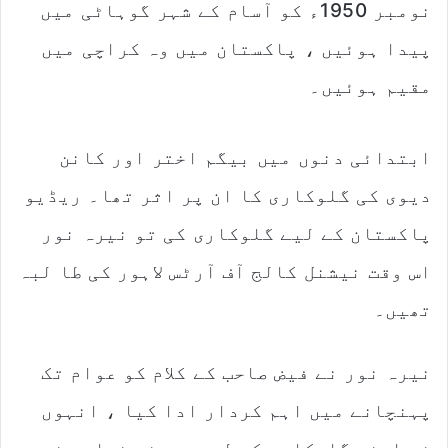
نومبر 1950ء کو آسام کے شہر گوہاٹی میں
پیدا ہوئیں ، پاکستان میں وہ کراچی میں
مقیم ہوئیں۔
ابتدائی دنوں میں بیگم اختر اور کانن
دیوی کی گلوکاری کا ان پر اثر تھا۔ ریڈیو
پاکستان کے لیے گلوکاری کی تو نیرہ نور
اس وقت نیشنل کالج آف آرٹس لاہور کی طا لبہ
تھیں۔
نیرہ نور نے فیض صاحب کے کلام کو عوام تک
پہنچانے میں اہم کردار ادا کیا ، انہوں