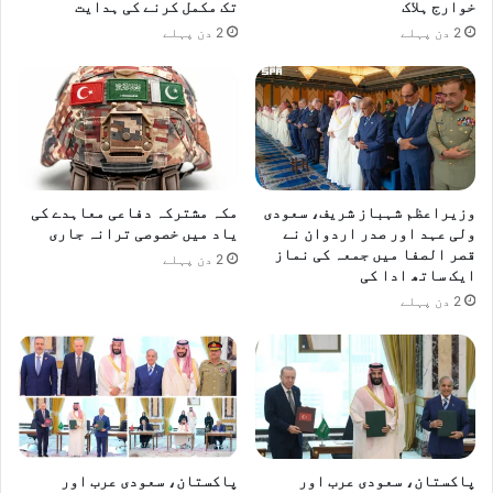
خوارج ہلاک
تک مکمل کرنے کی ہدایت
2 دن پہلے
2 دن پہلے
وزیراعظم شہباز شریف، سعودی
مکہ مشترکہ دفاعی معاہدے کی
ولی عہد اور صدر اردوان نے
یاد میں خصوصی ترانہ جاری
قصر الصفا میں جمعہ کی نماز
2 دن پہلے
ایک ساتھ ادا کی
2 دن پہلے
پاکستان، سعودی عرب اور
پاکستان، سعودی عرب اور