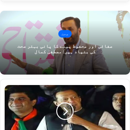
صحت
صفائی اور محفوظ پینے کا پانی بہتر صحت
کی بنیاد ہیں: مصطفیٰ کمال
عمران
خان
کی
آئی
جی،
ڈی
آئی