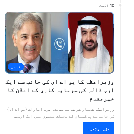
10 اگست
قومی
وزیراعظم کا یو اے ای کی جانب سے ایک
ارب ڈالر کی سرمایہ کاری کے اعلان کا
خیرمقدم
وزیراعظم شہباز شریف نے متحدہ عرب امارات (یو اے ای)
کی جانب سے پاکستان کے مختلف شعبوں میں ایک ارب…
مزید پڑھیے