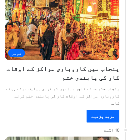
قومی
پنجاب میں کاروباری مراکز کے اوقات
کار کی پابندی ختم
پنجاب حکومت نے تاجر برادری کو فوری ریلیف دیتے ہوئے
کاروباری مراکز کے اوقات کار کی پابندی ختم کرنے
کا…
مزید پڑھیے
10 اگست