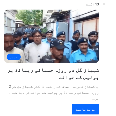
10 اگست
قومی
شہباز گل دو روزہ جسمانی ریمانڈ پر
پولیس کے حوالے
پاکستان تحریک انصاف کے رہنما ڈاکٹر شہباز گل کو 2
روزہ جسمانی ریمانڈ پر پولیس کے حوالے کر دیا گیا۔
پی…
مزید پڑھیے