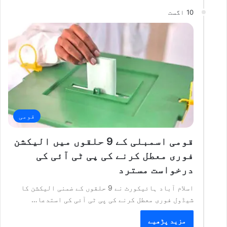
10 اگست
قومی
قومی اسمبلی کے 9 حلقوں میں الیکشن
فوری معطل کرنے کی پی ٹی آئی کی
درخواست مسترد
اسلام آباد ہائیکورٹ نے 9 حلقوں کے ضمنی الیکشن کا
شیڈول فوری معطل کرنے کی پی ٹی آئی کی استدعا…
مزید پڑھیے