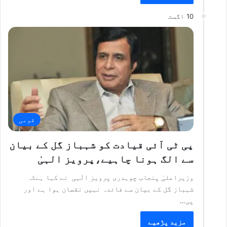
10 اگست
قومی
پی ٹی آئی قیادت کو شہباز گل کے بیان
سے الگ ہونا چاہیے،پرویز الہیٰ
وزیراعلیٰ پنجاب چوہدری پرویز الٰہی نے کہا ہےکہ
شہباز گل کے بیان سے فائدہ نہیں نقصان ہوا ہے اور
پی…
مزید پڑھیے