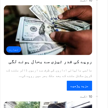
10 اگست
تجارت
روپے کی قدر تیزی سے بحال ہونے لگی
عالمی مالیاتی اداروں کی طرف سے اربوں ڈالر ملنے کے
گرین سگنل ملنے کے بعد ملک بھر میں روپے کی…
مزید پڑھیے
10 اگست