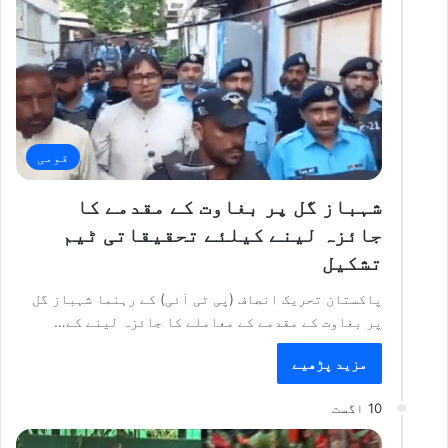
قومی
شہباز گل پر بغاوت کے مقدمے کا
جائزہ لینے کیلئے تحقیقاتی ٹیم
تشکیل
پاکستان تحریک انصاف (پی ٹی آئی) کے رہنما شہباز گل
پر بغاوت کے مقدمے کے معاملے کا جائزہ لینے کے…
مزید پڑھیے
10 اگست