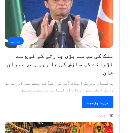
قومی
ملک کی سب سے بڑی پارٹی کو فوج سے
لڑوانے کی سازش کی جا رہی ہے، عمران
خان
پاکستان تحریک انصاف (پی ٹی آئی) کے چیئرمین اور سابق
وزیر اعظم عمران خان کا کہنا ہے کہ رجیم چینج…
مزید پڑھیے
10 اگست