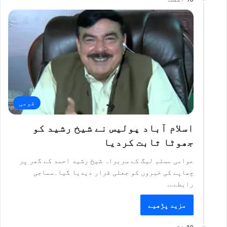
قومی
اسلام آباد پولیس نے شیخ رشید کو
جھوٹا ثابت کردیا
عوامی مسلم لیگ کے سربراہ شیخ رشید احمد کے گھر پر
چھاپے کی خبروں کو جعلی قرار دیدیا گیا۔سماجی
رابطے…
مزید پڑھیے