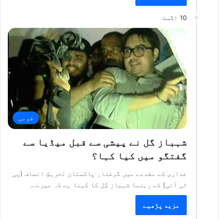
10 اگست
قومی
شہباز گل نے پیشی سے قبل میڈیا سے
گفتگو میں کیا کہا؟
غداری کے مقدمے میں گرفتار پاکستان تحریکِ انصاف (پی
ٹی آئی) کے رہنما شہباز گِل کا کہنا ہے کہ میرے…
مزید پڑھیے