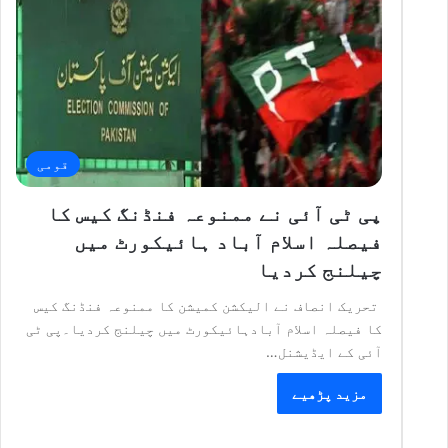
قومی
پی ٹی آئی نے ممنوعہ فنڈنگ کیس کا
فیصلہ اسلام آباد ہائیکورٹ میں
چیلنج کردیا
تحریک انصاف نے الیکشن کمیشن کا ممنوعہ فنڈنگ کیس
کا فیصلہ اسلام آبادہائیکورٹ میں چیلنج کردیا۔پی ٹی
آئی کے ایڈیشنل…
مزید پڑھیے