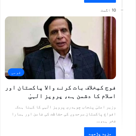
10 اگست
قومی
فوج کیخلاف بات کرنے والا پاکستان اور
اسلام کا دشمن ہے، پرویز الہیٰ
وزیر اعلیٰ پنجاب چوہدری پرویز الٰہی کا کہنا ہےکہ
افواج پاکستان سرحدوں کی حفاظت کی ضامن اور ہمارا
فخر ہے،…
مزید پڑھیے