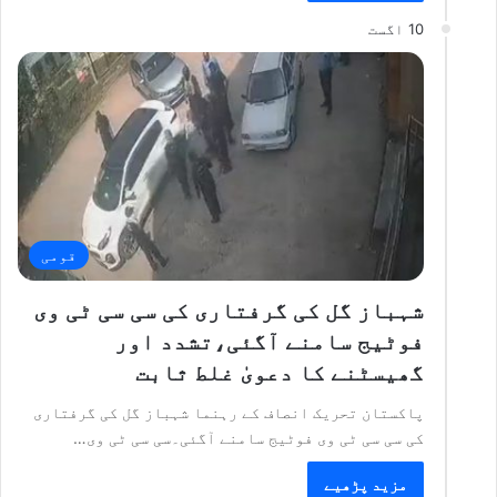
10 اگست
قومی
شہباز گل کی گرفتاری کی سی سی ٹی وی
فوٹیج سامنے آگئی،تشدد اور
گھیسٹنے کا دعویٰ غلط ثابت
پاکستان تحریک انصاف کے رہنما شہباز گل کی گرفتاری
کی سی سی ٹی وی فوٹیج سامنے آگئی۔سی سی ٹی وی…
مزید پڑھیے