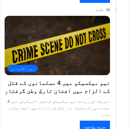
10 اگست
بین الاقوامی
نیو میکسیکو میں 4 مسلمانوں کے قتل
کے الزام میں افغان تارکِ وطن گرفتار
امریکا کی ریاست نیو میکسیکو کے شہر البیکرکی میں 4
مسلمانوں کے سلسلہ وار قتل کے الزام میں افغانستان
سے…
مزید پڑھیے