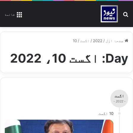
تلاش کیجیے
قائمة
صفحۂ اوّل
/
2022
/
اگست
/
10
Day:
اگست 10، 2022
اگست
- 2022 -
10 اگست