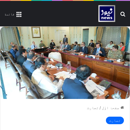
تلاش کیجیے
قائمة
صفحۂ اوّل
/
تجارت
تجارت