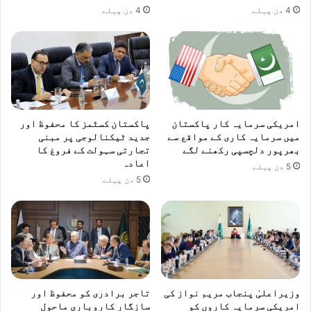
4 دن پہلے
4 دن پہلے
امریکی سرمایہ کار پاکستان
پاکستان کسٹمز کا محفوظ اور
میں سرمایہ کاری کے مواقع سے
جدید ٹیکنالوجی پر مبنی
بھرپور دلچسپی رکھنے لگے
تجارتی سہولت کے فروغ کا
اعادہ
5 دن پہلے
5 دن پہلے
وزیراعلیٰ پنجاب مریم نواز کی
تاجر برادری کو محفوظ اور
امریکی سرمایہ کاروں کو
سازگار کاروباری ماحول