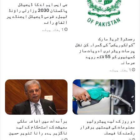
جی ایس ایم اے کا ڈیجیٹل
پاکستان 2030 وزارتی راؤنڈ
ٹیبل، قومی ڈیجیٹل ایجنڈے پر
اتفاقِ رائے
1 ہفتہ پہلے
رجسٹرڈ ٹریڈ مارک
’’کولکوریکس‘‘ کی گمراہ کن نقل
پر سات ویٹرنری ادویات ساز
کمپنیوں کو 55 لاکھ روپے
جرمانہ
1 ہفتہ پہلے
دو روز کے لیے پیٹرولیم
برآمدات میں اضافہ ملکی
مصنوعات کی قیمتیں برقرار
معیشت کے استحکام کے لیے
رکھنے کا فیصلہ
ناگزیر ہے، رانا تنویر حسین