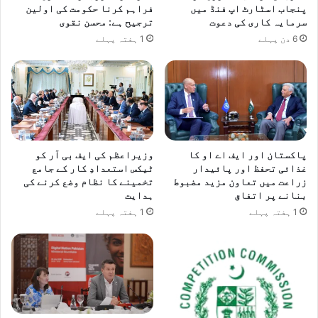
پنجاب اسٹارٹ اپ فنڈ میں
فراہم کرنا حکومت کی اولین
سرمایہ کاری کی دعوت
ترجیح ہے: محسن نقوی
6 دن پہلے
1 ہفتہ پہلے
پاکستان اور ایف اے او کا
وزیراعظم کی ایف بی آر کو
غذائی تحفظ اور پائیدار
ٹیکس استعدادِ کار کے جامع
زراعت میں تعاون مزید مضبوط
تخمینے کا نظام وضع کرنے کی
بنانے پر اتفاق
ہدایت
1 ہفتہ پہلے
1 ہفتہ پہلے