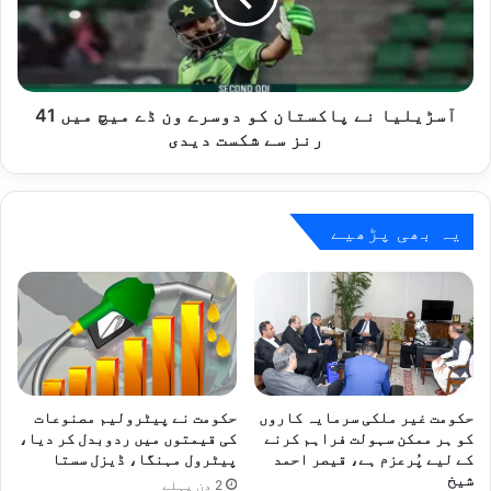
ون
ڈے
میچ
میں
41
آسڑیلیا نے پاکستان کو دوسرے ون ڈے میچ میں 41
رنز
رنز سے شکست دیدی
سے
شکست
دیدی
یہ بھی پڑھیے
حکومت غیر ملکی سرمایہ کاروں
حکومت نے پیٹرولیم مصنوعات
کو ہر ممکن سہولت فراہم کرنے
کی قیمتوں میں ردوبدل کر دیا،
کے لیے پُرعزم ہے، قیصر احمد
پیٹرول مہنگا، ڈیزل سستا
شیخ
2 دن پہلے