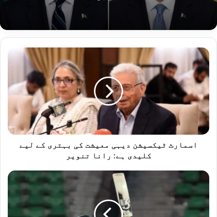
اسمارٹ
ٹیکسیشن
دیہی
معیشت
کی
بہتری
کے
لیے
کلیدی
ہے:
اسمارٹ ٹیکسیشن دیہی معیشت کی بہتری کے لیے
رانا
کلیدی ہے: رانا تنویر
تنویر
آسڑیلیا
نے
پاکستان
کو
دوسرے