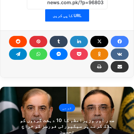
URL کاپی کریں
قومی
صدر اور وزیراعظم کا 10 دہشت گردوں کو
ہلاک کرنے پر سیکیورٹی فورسز کو خراجِ
تحسین