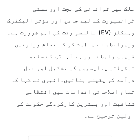
ملک میں توانائی کی بچت اور سستی
ٹرانسپورٹ کے لیے جامع اور مؤثر الیکٹرک
وہیکلز (EV) پالیسی وقت کی اہم ضرورت ہے۔
وزیراعظم نے ہدایت کی کہ تمام وزارتیں
قریبی رابطے اور ہم آہنگی کے ساتھ
ترقیاتی پالیسیوں کی تشکیل اور عمل
درآمد کو یقینی بنائیں۔انہوں نے کہا کہ
تمام اصلاحاتی اقدامات میں انتظامی
شفافیت اور بہترین کارکردگی حکومت کی
اولین ترجیح ہے۔