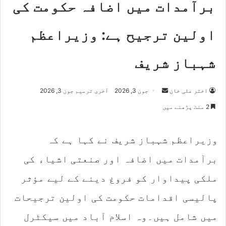
برآمدات میں اضافہ حکومت کی
اولین ترجیح ہے: وزیراعظم
شہباز شریف
Send
اختر علی خان
جون 3, 2026
آخری ترمیم جون 3, 2026
an
2 منٹ پڑھنے میں
email
وزیراعظم شہباز شریف نے کہا ہے کہ
برآمدات میں اضافہ اور صنعتی اشیاء کی
ملکی پیداوار کو فروغ دینے کے لیے مؤثر
پالیسی اقدامات حکومت کی اولین ترجیحات
میں شامل ہیں۔وہ اسلام آباد میں سیکٹرل