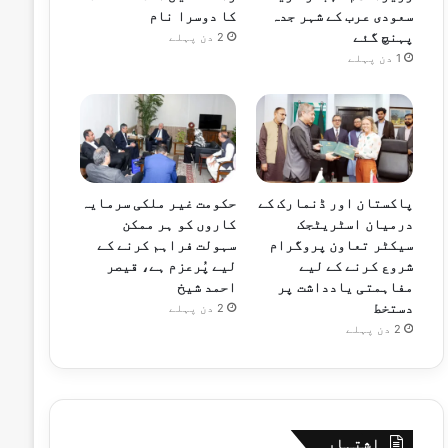
سعودی عرب کے شہر جدہ
کا دوسرا نام
پہنچ گئے
2 دن پہلے
1 دن پہلے
پاکستان اور ڈنمارک کے
حکومت غیر ملکی سرمایہ
درمیان اسٹریٹجک
کاروں کو ہر ممکن
سیکٹر تعاون پروگرام
سہولت فراہم کرنے کے
شروع کرنے کے لیے
لیے پُرعزم ہے، قیصر
مفاہمتی یادداشت پر
احمد شیخ
دستخط
2 دن پہلے
2 دن پہلے
اشتہار