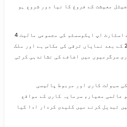
یٹل معیشت کے فروغ کا نیا دور شروع ہو
رپورٹس کے مطابق رواں سال پاکستان کے اسٹارٹ اپ ایکوسسٹم کی مجموعی مالیت 4
ارب ڈالر سے تجاوز کر گئی ہے، جو 2020 کے بعد نمایاں ترقی کی عکاس ہے اور ملک
ی سرگرمیوں میں اضافے کی نشاندہی کرتی
کی سہولت کاری اور مربوط پالیسی
و عالمی معیار، سرمایہ کاری کے مواقع
یں تبدیل کرنے میں کلیدی کردار ادا کیا