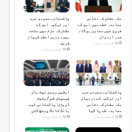
مکہ مشترکہ دفاعی
پاکستان، سعودی عرب
معاہدہ خطے میں امن کے
اور ترکیہ امن کے
فروغ میں معاون ہوگا،
مشترکہ عزم میں متحد
صدر اردوان
ہیں، وزیراعظم شہباز
شریف
13 گھنٹے پہلے
13 گھنٹے پہلے
پاکستان، سعودی عرب
ایشین ویمن نیٹ بال
اور ترکیہ کے درمیان
چیمپئن شپ / پلیٹ
مکہ مشترکہ دفاعی
ڈویژن: پاکستانی ٹیم
معاہدہ طے پا گیا
ہانگ کانگ پہنچ گئی
13 گھنٹے پہلے
15 گھنٹے پہلے