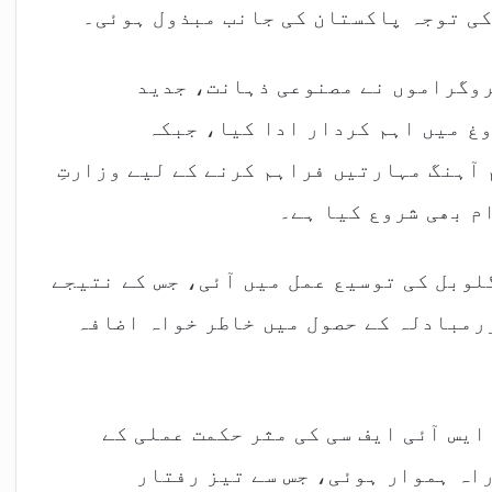
ی توجہ پاکستان کی جانب مبذول ہوئی۔
 اے آئی ویک 2026 جیسے پروگراموں نے مصنوعی ذہانت، جدید
غ میں اہم کردار ادا کیا، جبکہ
آہنگ مہارتیں فراہم کرنے کے لیے وزارتِ
لوبل کی توسیع عمل میں آئی، جس کے نتیجے
رمبادلہ کے حصول میں خاطر خواہ اضافہ
یس آئی ایف سی کی مثر حکمت عملی کے
آغاز کی راہ ہموار ہوئی، جس سے تیز رفتار