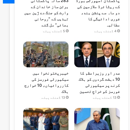
پاکستان اسپورٹس بورڈ
283 سالہ پاکستانی
کے ریٹائرڈ ملازمین کی
برتن ساز خاندان کے
دو ماہ سے پنشن بند،
وارث کو جنگ دے ژین میں
فوری ادائیگی کا
تہذیب کے "روحانی
مطالبہ
بھائی” مل گئے
4 گھنٹے پہلے
5 گھنٹے پہلے
صدر اور وزیراعظم کا
خیبرپختونخوا میں
10 دہشت گردوں کو ہلاک
سیکیورٹی فورسز کی
کرنے پر سیکیورٹی
کارروائیاں، 10 خوارج
فورسز کو خراجِ تحسین
ہلاک
13 گھنٹے پہلے
13 گھنٹے پہلے