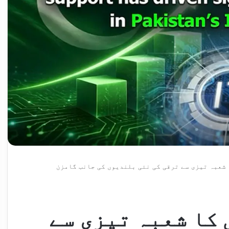
 شعبہ تیزی سے ترقی کی نئی بلندیوں کی جانب گامزن
 کا شعبہ تیزی سے