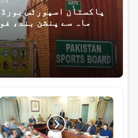
5 گھنٹے پہلے
پاکستان اسپورٹس بورڈ ک
ماہ سے پنشن بند، فو
5 گھنٹے پہلے
5 گھنٹے پہلے
قومی
اقتصادی
کونسل
کی
آئندہ
14 گھنٹے پہلے
مالی
صدر اور وزیراعظم کا 10 دہشت گردوں کو ہلاک کرنے پر سیکیورٹی فورسز کو خراجِ تحسین
سال