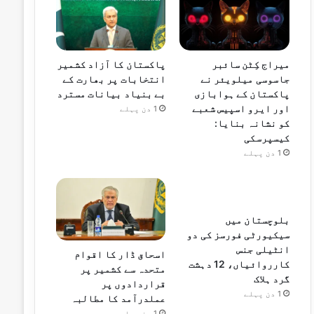
میراج کِٹن سائبر
پاکستان کا آزاد کشمیر
جاسوسی میلویئر نے
انتخابات پر بھارت کے
پاکستان کے ہوابازی
بے بنیاد بیانات مسترد
اور ایرو اسپیس شعبے
1 دن پہلے
کو نشانہ بنایا:
کیسپرسکی
1 دن پہلے
بلوچستان میں
سیکیورٹی فورسز کی دو
انٹیلی جنس
اسحاق ڈار کا اقوام
کارروائیاں، 12 دہشت
متحدہ سے کشمیر پر
گرد ہلاک
قراردادوں پر
1 دن پہلے
عملدرآمد کا مطالبہ
1 دن پہلے