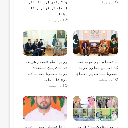
جنگ بندی اور انسانی
1 دن پہلے
امداد کی فراہمی کا
مطالبہ
1 دن پہلے
پاکستان اور صومالیہ
وزیراعظم شہباز شریف
کا دفاعی تعاون مزید
کا پاک چین تعلقات
مضبوط بنانے پر اتفاق
مزید مضبوط بنانے کے
عزم کا اعادہ
1 دن پہلے
1 دن پہلے
وزیراعظم شہباز شریف
رانا خلیل احمد — خدمت