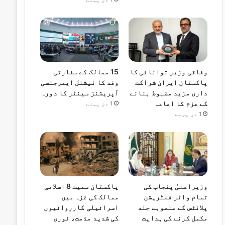
وفاقی وزیر توانائی کا
15 ممالک کے سفارتی
پاکستان ایران شراکت
وفد کا نیشنل ایمرجنسی
داری مزید مضبوط بنانے
آپریشنز سینٹر کا دورہ
کے عزم کا اعادہ
1 دن پہلے
1 دن پہلے
وزیراعلیٰ پنجاب کی
پاکستان سمیت 8 اسلامی
تمام واٹر فلٹریشن
ممالک کی غزہ میں
پلانٹس کے منصوبے جلد
اسرائیلی کارروائیوں
مکمل کرنے کی ہدایت
کی شدید مذمت، فوری