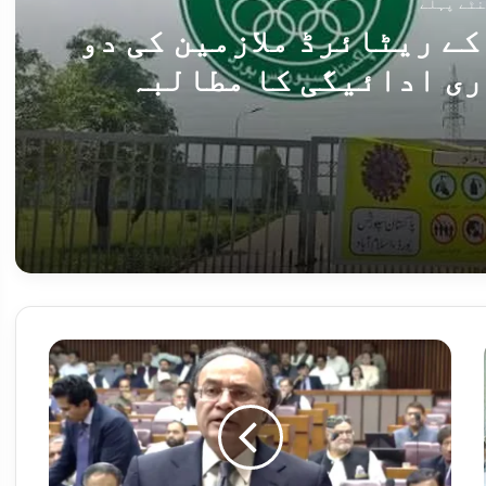
ے ریٹائرڈ ملازمین کی دو
ری ادائیگی کا مطالبہ
پاکستان اسپورٹس بورڈ کے ریٹائرڈ ملازمین کی دو ماہ سے پنشن بند، فوری ادائیگی کا مطالبہ
283 سالہ پاکستانی برتن ساز خاندان کے وارث کو جنگ دے ژین میں تہذیب کے "روحانی بھائی” مل گئے
پاکستان
معاشی
استحکام
کی
جانب
گامزن
ہے،