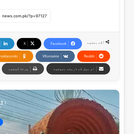
آگے بھجیے
X
Facebook
noklassniki
VKontakte
Reddit
ای میل کے ذریعے بھیجیے
پرنٹ کیجیے
اگل