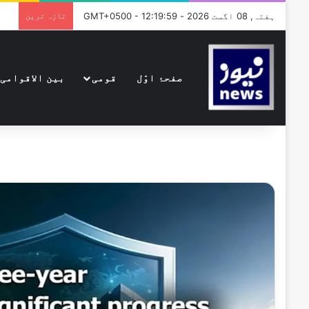
ہفتہ, 08 اگست 2026 - GMT+0500 - 12:19:59
تازہ ترین
صفحۂ اوّل
قومی
بین الاقوامی