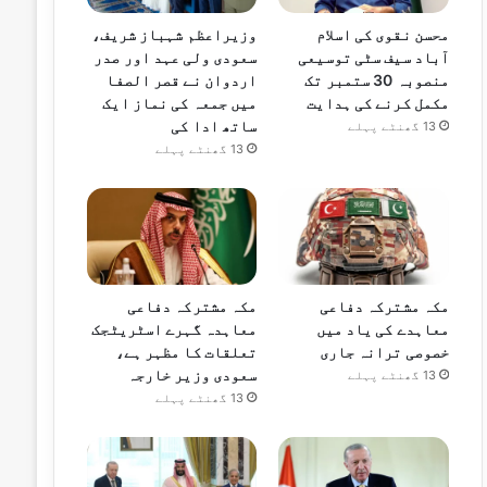
محسن نقوی کی اسلام
وزیراعظم شہباز شریف،
آباد سیف سٹی توسیعی
سعودی ولی عہد اور صدر
منصوبہ 30 ستمبر تک
اردوان نے قصر الصفا
مکمل کرنے کی ہدایت
میں جمعہ کی نماز ایک
ساتھ ادا کی
13 گھنٹے پہلے
13 گھنٹے پہلے
مکہ مشترکہ دفاعی
مکہ مشترکہ دفاعی
معاہدے کی یاد میں
معاہدہ گہرے اسٹریٹجک
خصوصی ترانہ جاری
تعلقات کا مظہر ہے،
سعودی وزیر خارجہ
13 گھنٹے پہلے
13 گھنٹے پہلے