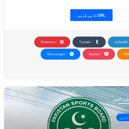
URL کاپی کریں
Pinterest
Tumblr
LinkedIn
Messenger
Pocket
Od
ی خبر
کھیل