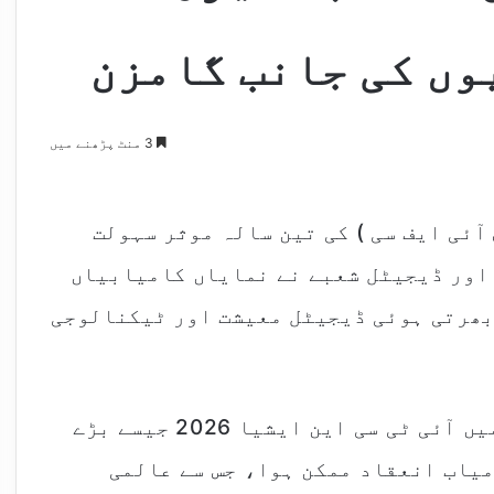
وں کی جانب گامزن
3 منٹ پڑھنے میں
آئی ایف سی ) کی تین سالہ موثر سہولت
 اور ڈیجیٹل شعبے نے نمایاں کامیابیاں
ابھرتی ہوئی ڈیجیٹل معیشت اور ٹیکنالوجی
ایس آئی ایف سی کے تعاون سے پاکستان میں آئی ٹی سی این ایشیا 2026 جیسے بڑے
میاب انعقاد ممکن ہوا، جس سے عالمی