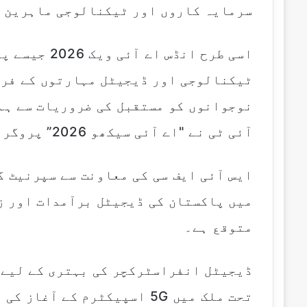
سرمایہ کاروں اور ٹیکنالوجی ماہرین ک
اسی طرح انڈس
ٹیکنالوجی اور ڈیجیٹل مہارتوں کے فرو
نوجوانوں کو مستقبل کی ضروریات سے ہم 
آئی ٹی نے "اے آئی سیکھو 2026” پروگرام بھی شروع کیا ہے۔
ایس آئی ایف سی کی معاونت سے سپرنیٹ گ
میں پاکستان کی ڈیجیٹل برآمدات اور ز
متوقع ہے۔
ڈیجیٹل انفراسٹرکچر کی بہتری کے لیے ا
تحت ملک میں 5G اسپیکٹرم کے 