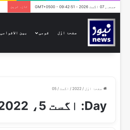
جمعہ, 07 اگست 2026 - GMT+0500 - 09:42:51
تازہ ترین
صفحۂ اوّل
قومی
بین الاقوامی
صفحۂ اوّل
/
2022
/
اگست
/
05
Day:
اگست 5، 2022