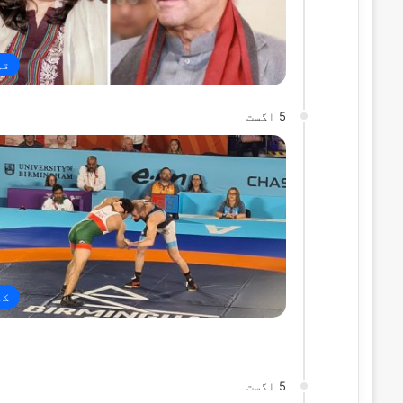
قو
5 اگست
کھ
5 اگست