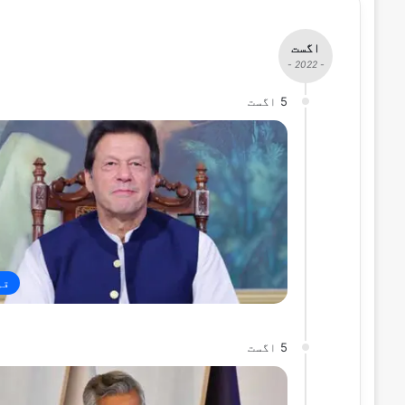
اگست
- 2022 -
5 اگست
قو
5 اگست