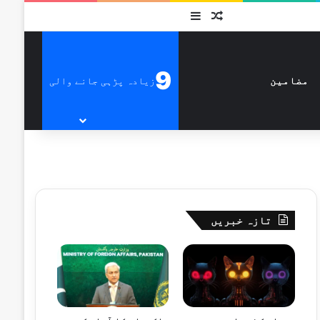
متفرق
Sidebar
9
زیادہ پڑہی جانے والی
مضامین
تازہ خبریں