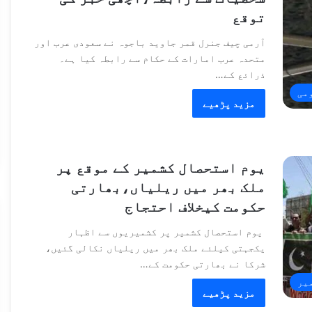
توقع
آرمی چیف جنرل قمر جاوید باجوہ نے سعودی عرب اور
متحدہ عرب امارات کے حکام سے رابطہ کیا ہے۔
ذرائع کے…
می
مزید پڑھیے
یوم استحصال کشمیر کے موقع پر
ملک بھر میں ریلیاں،بھارتی
حکومت کیخلاف احتجاج
یوم استحصال کشمیر پر کشمیریوں سے اظہار
یکجہتی کیلئے ملک بھر میں ریلیاں نکالی گئیں،
شرکا نے بھارتی حکومت کے…
یر
مزید پڑھیے