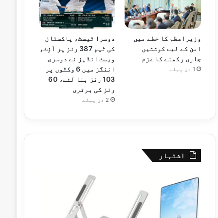
وزیراعظم کا خطے میں
دوسرا ٹیسٹ، پاکستان
امن کے لیے کوششیں
کی ٹیم 387 رنز پر آؤٹ،
جاری رکھنے کا عزم
ویسٹ انڈیز نے دوسری
اننگز میں 6 وکٹوں پر
1 دن پہلے
103 رنز بنا لئے، 60
رنز کی برتری
2 دن پہلے
اشتہار