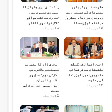
حکومت نے پیٹرولیم
پاکستان اور جاپان کا
مصنوعات کی قیمتوں میں
بنیادی شعبوں میں
ردوبدل کر دیا، پیٹرول
تعاون کے نئے مواقع
مہنگا، ڈیزل سستا
تلاش کرنے پر اتفاق
1 دن پہلے
1 دن پہلے
احسن اقبال کی گلگت
اسحاق ڈار کا مقبوضہ
بلتستان کے ترقیاتی
فلسطینی علاقوں کی
منصوبوں میں تیزی لانے
بگڑتی صورتحال پر
کی ہدایت
اظہارِ تشویش،
اسرائیلی اقدامات کی
1 دن پہلے
مذمت
1 دن پہلے