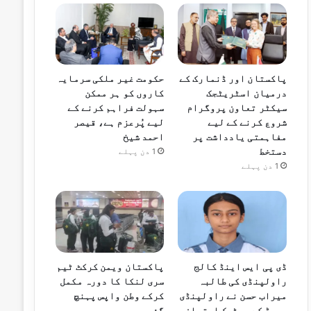
پاکستان اور ڈنمارک کے
حکومت غیر ملکی سرمایہ
درمیان اسٹریٹجک
کاروں کو ہر ممکن
سیکٹر تعاون پروگرام
سہولت فراہم کرنے کے
شروع کرنے کے لیے
لیے پُرعزم ہے، قیصر
مفاہمتی یادداشت پر
احمد شیخ
دستخط
1 دن پہلے
1 دن پہلے
ڈی پی ایس اینڈ کالج
پاکستان ویمن کرکٹ ٹیم
راولپنڈی کی طالبہ
سری لنکا کا دورہ مکمل
میراب حسن نے راولپنڈی
کرکے وطن واپس پہنچ
بورڈ کے میٹرک امتحان
گئی