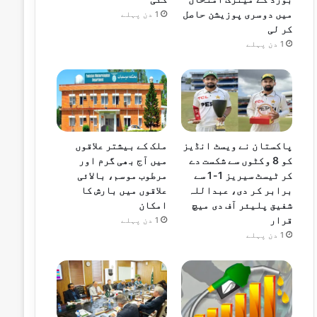
میں دوسری پوزیشن حاصل
1 دن پہلے
کر لی
1 دن پہلے
پاکستان نے ویسٹ انڈیز
ملک کے بیشتر علاقوں
کو 8 وکٹوں سے شکست دے
میں آج بھی گرم اور
کر ٹیسٹ سیریز 1-1 سے
مرطوب موسم، بالائی
برابر کر دی، عبداللہ
علاقوں میں بارش کا
شفیق پلیئر آف دی میچ
امکان
قرار
1 دن پہلے
1 دن پہلے