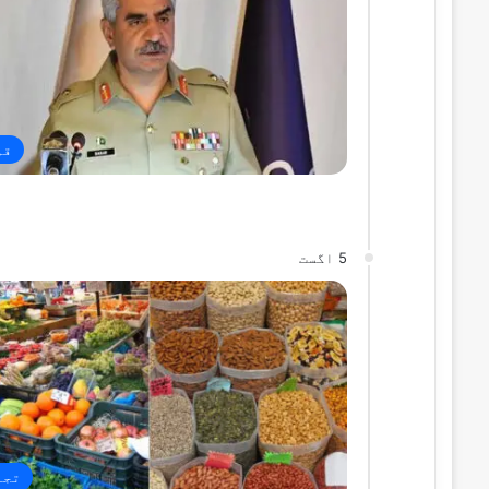
قو
5 اگست
تجا