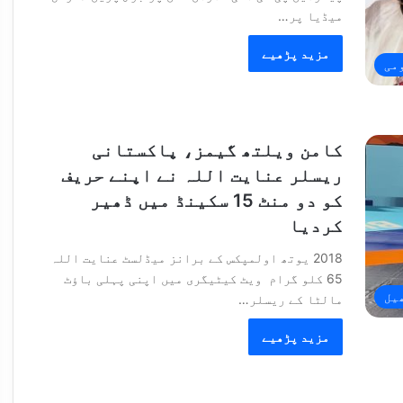
میڈیا پر…
مزید پڑھیے
می
کامن ویلتھ گیمز، پاکستانی
ریسلر عنایت اللہ نے اپنے حریف
کو دو منٹ 15 سکینڈ میں ڈھیر
کردیا
2018 یوتھ اولمپکس کے برانز میڈلسٹ عنایت اللہ
65 کلو گرام ویٹ کیٹیگری میں اپنی پہلی باؤٹ
یل
مالٹا کے ریسلر…
مزید پڑھیے