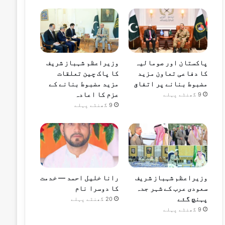
پاکستان اور صومالیہ
وزیراعظم شہباز شریف
کا دفاعی تعاون مزید
کا پاک چین تعلقات
مضبوط بنانے پر اتفاق
مزید مضبوط بنانے کے
عزم کا اعادہ
9 گھنٹے پہلے
9 گھنٹے پہلے
وزیراعظم شہباز شریف
رانا خلیل احمد — خدمت
سعودی عرب کے شہر جدہ
کا دوسرا نام
پہنچ گئے
20 گھنٹے پہلے
9 گھنٹے پہلے