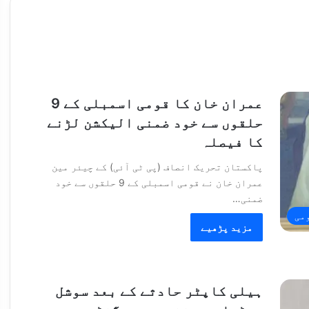
عمران خان کا قومی اسمبلی کے 9
حلقوں سے خود ضمنی الیکشن لڑنے
کا فیصلہ
پاکستان تحریک انصاف (پی ٹی آئی) کے چیئر مین
عمران خان نے قومی اسمبلی کے 9 حلقوں سے خود
ضمنی…
می
مزید پڑھیے
ہیلی کاپٹر حادثے کے بعد سوشل