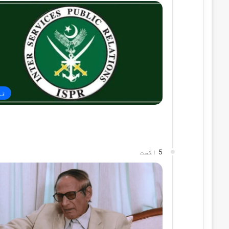
قو
5 اگست