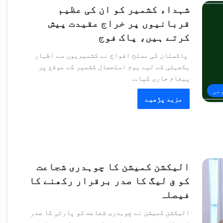
شہداء کشمیر کو ان کی عظیم
قربانیوں پر خراج عقیدت پیش
کرتے ہیں، پاک فوج
پاکستان کی مسلح افواج نے کشمیریوں سے اظہار
یکجہتی کے لیے یوم استحصال کشمیر کے موقع پر
پیغام جاری کیا…
می
مزید پڑھیے
الیکشن کمیشن کا چوہدری شجاعت
کو ق لیگ کا صدر برقرار رکھنے کا
فیصلہ
الیکشن کمیشن نے چوہدری شجاعت کو پارٹی کا صدر