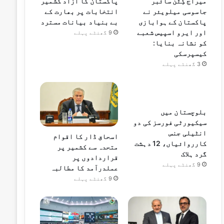
میراج کِٹن سائبر
پاکستان کا آزاد کشمیر
جاسوسی میلویئر نے
انتخابات پر بھارت کے
پاکستان کے ہوابازی
بے بنیاد بیانات مسترد
اور ایرو اسپیس شعبے
9 گھنٹے پہلے
کو نشانہ بنایا:
کیسپرسکی
3 گھنٹے پہلے
بلوچستان میں
سیکیورٹی فورسز کی دو
انٹیلی جنس
اسحاق ڈار کا اقوام
کارروائیاں، 12 دہشت
متحدہ سے کشمیر پر
گرد ہلاک
قراردادوں پر
9 گھنٹے پہلے
عملدرآمد کا مطالبہ
9 گھنٹے پہلے