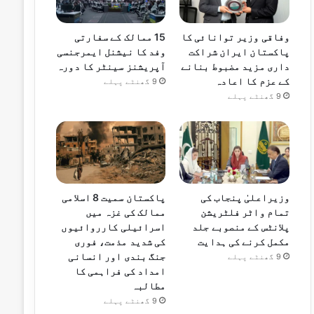
وفاقی وزیر توانائی کا
15 ممالک کے سفارتی
پاکستان ایران شراکت
وفد کا نیشنل ایمرجنسی
داری مزید مضبوط بنانے
آپریشنز سینٹر کا دورہ
کے عزم کا اعادہ
9 گھنٹے پہلے
9 گھنٹے پہلے
وزیراعلیٰ پنجاب کی
پاکستان سمیت 8 اسلامی
تمام واٹر فلٹریشن
ممالک کی غزہ میں
پلانٹس کے منصوبے جلد
اسرائیلی کارروائیوں
مکمل کرنے کی ہدایت
کی شدید مذمت، فوری
جنگ بندی اور انسانی
9 گھنٹے پہلے
امداد کی فراہمی کا
مطالبہ
9 گھنٹے پہلے