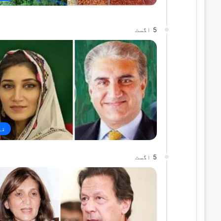
5 اگست
قو
5 اگست