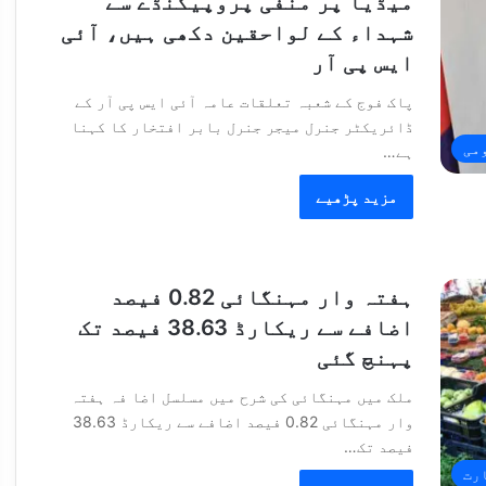
میڈیا پر منفی پروپیگنڈے سے
شہداء کے لواحقین دکھی ہیں، آئی
ایس پی آر
پاک فوج کے شعبہ تعلقات عامہ آئی ایس پی آر کے
ڈائریکٹر جنرل میجر جنرل بابر افتخار کا کہنا
می
ہے…
مزید پڑھیے
ہفتہ وار مہنگائی 0.82 فیصد
اضافے سے ریکارڈ 38.63 فیصد تک
پہنچ گئی
ملک میں مہنگائی کی شرح میں مسلسل اضا فہ ہفتہ
وار مہنگائی 0.82 فیصد اضافے سے ریکارڈ 38.63
فیصد تک…
رت