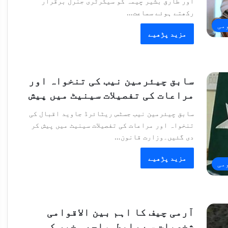
اور طارق بشیر چیمہ کو سیکرٹری جنرل برقرار
رکھتے ہوئے سماعت…
می
مزید پڑھیے
سابق چیئرمین نیب کی تنخواہ اور
مراعات کی تفصیلات سینیٹ میں پیش
سابق چیئرمین نیب جسٹس ریٹائرڈ جاوید اقبال کی
تنخواہ اور مراعات کی تفصیلات سینیٹ میں پیش کر
دی گئیں۔وزارت قانون…
مزید پڑھیے
می
آرمی چیف کا اہم بین الاقوامی
شخصیات سے رابطہ،اچھی خبر کی