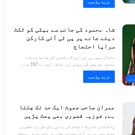
مزید پڑھیے
شاہ محمود کی جانب سے بیٹی کو ٹکٹ
دیئے جانے پر پی ٹی آئی کارکن
سراپا احتجاج
ملتان میں پی ٹی آئی کارکنوں کی جانب سے شاہ
محمود قریشی کی بیٹی اور حلقہ این اے 157 سے…
مزید پڑھیے
می
عمران صاحب جھوٹ ایک حد تک چلتا
ہے، فوزیہ قصوری بھی پھٹ پڑیں
پاکستان تحریک انصاف کی بانی رکن فوزیہ قصوری
چیئرمین پی ٹی آئی عمران خان پر برس پڑیں ۔سوشل