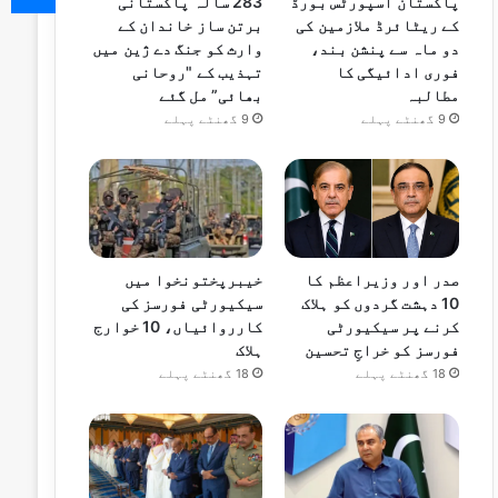
پاکستان اسپورٹس بورڈ
283 سالہ پاکستانی
کے ریٹائرڈ ملازمین کی
برتن ساز خاندان کے
دو ماہ سے پنشن بند،
وارث کو جنگ دے ژین میں
فوری ادائیگی کا
تہذیب کے "روحانی
مطالبہ
بھائی” مل گئے
9 گھنٹے پہلے
9 گھنٹے پہلے
صدر اور وزیراعظم کا
خیبرپختونخوا میں
10 دہشت گردوں کو ہلاک
سیکیورٹی فورسز کی
کرنے پر سیکیورٹی
کارروائیاں، 10 خوارج
فورسز کو خراجِ تحسین
ہلاک
18 گھنٹے پہلے
18 گھنٹے پہلے