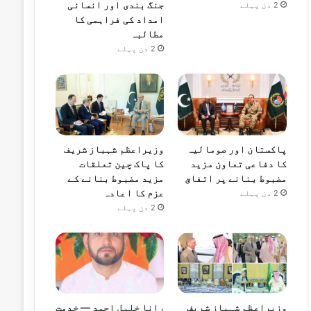
جنگ بندی اور انسانی
2 دن پہلے
امداد کی فراہمی کا
مطالبہ
2 دن پہلے
پاکستان اور صومالیہ
وزیراعظم شہباز شریف
کا دفاعی تعاون مزید
کا پاک چین تعلقات
مضبوط بنانے پر اتفاق
مزید مضبوط بنانے کے
عزم کا اعادہ
2 دن پہلے
2 دن پہلے
وزیراعظم شہباز شریف
رانا خلیل احمد — خدمت