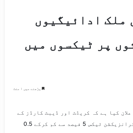
 ملک ادائیگیوں
وں پر ٹیکسوں میں
پڑھنے میں ۱ منٹ
لان کیا ہے کہ کریڈٹ اور ڈیبٹ کارڈز کے
ذریعے بیرون ملک ادائیگیوں پر عائد ٹرانزیکشن ٹیکس 5 فیصد سے کم کرکے 0.5