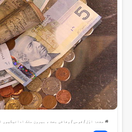
صفحۂ اوّل
/
قومی
/
وفاقی بجٹ ، بیرون ملک ادائیگیوں ا