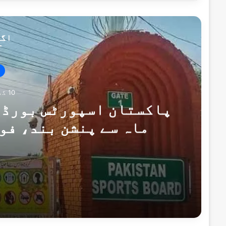
اگل
10 گھنٹے پہلے
پاکستان اسپورٹس بورڈ ک
ماہ سے پنشن بند، فو
10 گھنٹے پہلے