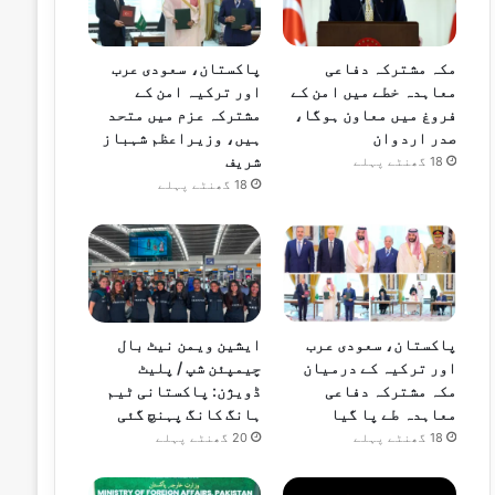
مکہ مشترکہ دفاعی
پاکستان، سعودی عرب
معاہدہ خطے میں امن کے
اور ترکیہ امن کے
فروغ میں معاون ہوگا،
مشترکہ عزم میں متحد
صدر اردوان
ہیں، وزیراعظم شہباز
شریف
18 گھنٹے پہلے
18 گھنٹے پہلے
پاکستان، سعودی عرب
ایشین ویمن نیٹ بال
اور ترکیہ کے درمیان
چیمپئن شپ / پلیٹ
مکہ مشترکہ دفاعی
ڈویژن: پاکستانی ٹیم
معاہدہ طے پا گیا
ہانگ کانگ پہنچ گئی
18 گھنٹے پہلے
20 گھنٹے پہلے