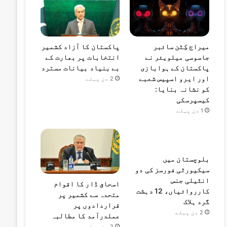
میراج کِٹن سائبر
پاکستان کا آزاد کشمیر
جاسوسی میلویئر نے
انتخابات پر بھارت کے
پاکستان کے ہوابازی
بے بنیاد بیانات مسترد
اور ایرو اسپیس شعبے
2 دن پہلے
کو نشانہ بنایا:
کیسپرسکی
1 دن پہلے
بلوچستان میں
سیکیورٹی فورسز کی دو
انٹیلی جنس
اسحاق ڈار کا اقوام
کارروائیاں، 12 دہشت
متحدہ سے کشمیر پر
گرد ہلاک
قراردادوں پر
2 دن پہلے
عملدرآمد کا مطالبہ
2 دن پہلے