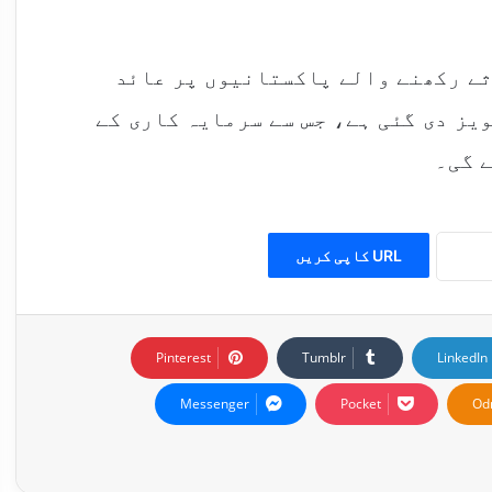
ثے رکھنے والے پاکستانیوں پر عائد
یز دی گئی ہے، جس سے سرمایہ کاری کے
 گی۔
URL کاپی کریں
Pinterest
Tumblr
LinkedIn
Messenger
Pocket
Od