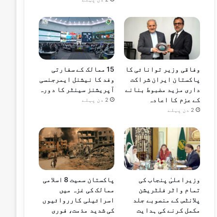
وفاقی وزیر توانائی کا
15 ممالک کے سفارتی
پاکستان ایران شراکت
وفد کا نیشنل ایمرجنسی
داری مزید مضبوط بنانے
آپریشنز سینٹر کا دورہ
کے عزم کا اعادہ
2 دن پہلے
2 دن پہلے
وزیراعلیٰ پنجاب کی
پاکستان سمیت 8 اسلامی
تمام واٹر فلٹریشن
ممالک کی غزہ میں
پلانٹس کے منصوبے جلد
اسرائیلی کارروائیوں
مکمل کرنے کی ہدایت
کی شدید مذمت، فوری