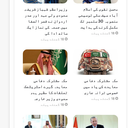
محسن نقوی کی اسلام
وزیراعظم شہباز شریف،
آباد سیف سٹی توسیعی
سعودی ولی عہد اور صدر
منصوبہ 30 ستمبر تک
اردوان نے قصر الصفا
مکمل کرنے کی ہدایت
میں جمعہ کی نماز ایک
ساتھ ادا کی
18 گھنٹے پہلے
18 گھنٹے پہلے
مکہ مشترکہ دفاعی
مکہ مشترکہ دفاعی
معاہدے کی یاد میں
معاہدہ گہرے اسٹریٹجک
خصوصی ترانہ جاری
تعلقات کا مظہر ہے،
سعودی وزیر خارجہ
18 گھنٹے پہلے
18 گھنٹے پہلے