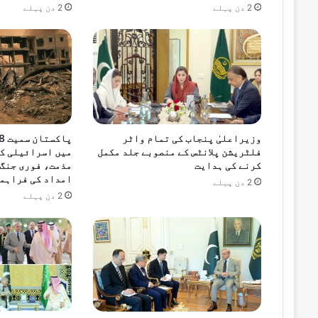
2 دن پہلے
2 دن پہلے
19 گھنٹے پہلے
وزیراعلیٰ پنجاب کی تمام واٹر
فلٹریشن پلانٹس کے منصوبے جلد مکمل
میں اسرائیلی ک
کرنے کی ہدایت
مذمت، فوری جنگ 
امداد کی فراہمی
2 دن پہلے
2 دن پہلے