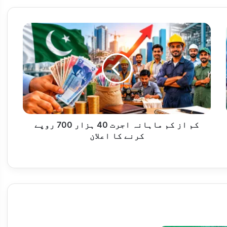
283 سالہ پاکستانی برتن ساز خاندان کے وارث کو جنگ دے ژین میں تہذیب کے "روحانی بھائی” مل گئے
کم
از
کم
ماہانہ
اجرت
40
ہزار
700
روپے
کرنے
کم از کم ماہانہ اجرت 40 ہزار 700 روپے
کا
کرنے کا اعلان
10 خوارج ہلاک
اعلان
نے کی ہدایت