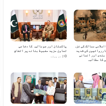
پاکستان، سعودی عرب اور ترکیہ امن کے مشترکہ عزم میں متحد ہیں، وزیراعظم شہباز شریف
پاکستان سمیت 8 اسلامی ممالک کی غزہ
پاکستان اور صومالیہ کا دفاعی
ارروائیوں کی شدید
تعاون مزید مضبوط بنانے پر اتفاق
بندی اور انسانی
2 دن پہلے
 کا مطالبہ