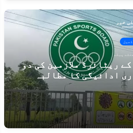
ی خبر
کھیل
ے ریٹائرڈ ملازمین کی دو
ری ادائیگی کا مطالبہ
پاکستان اسپورٹس بورڈ کے ریٹائرڈ ملازمین کی دو ماہ سے پنشن بند، فوری ادائیگی کا مطالبہ