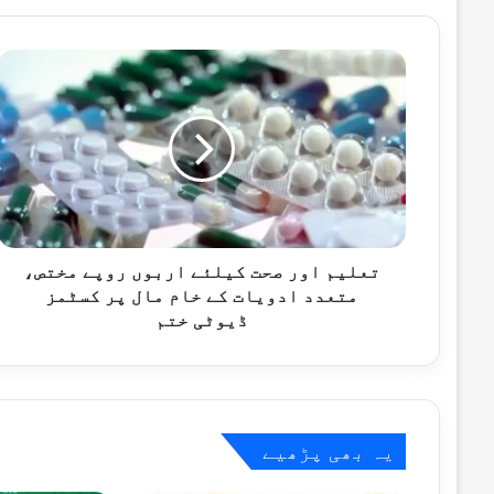
10 گھنٹے پہلے
تعلیم
اور
صحت
کیلئے
اربوں
19 گھنٹے پہلے
روپے
صدر اور وزیراعظم کا 10 دہشت گردوں کو ہلاک کرنے پر سیکیورٹی فورسز کو خراجِ تحسین
مختص،
متعدد
ادویات
کے
تعلیم اور صحت کیلئے اربوں روپے مختص،
19 گھنٹے پہلے
خام
متعدد ادویات کے خام مال پر کسٹمز
خیبرپختونخوا میں سیکیورٹی فورسز کی کارروائیاں، 
مال
ڈیوٹی ختم
پر
کسٹمز
ڈیوٹی
19 گھنٹے پہلے
ختم
محسن نقوی کی اسلام آباد سیف سٹی توسیعی منصوبہ 30 ستمبر تک مکمل کر
یہ بھی پڑھیے