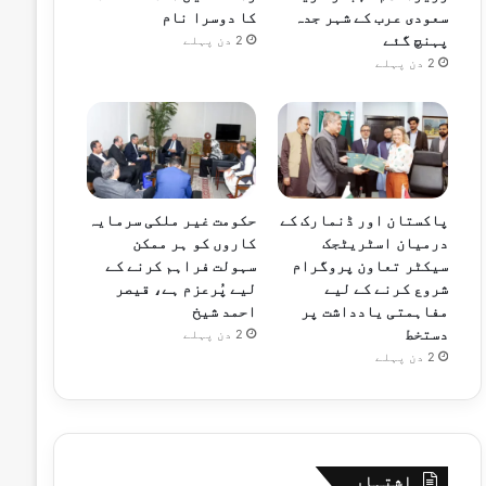
سعودی عرب کے شہر جدہ
کا دوسرا نام
پہنچ گئے
2 دن پہلے
2 دن پہلے
پاکستان اور ڈنمارک کے
حکومت غیر ملکی سرمایہ
درمیان اسٹریٹجک
کاروں کو ہر ممکن
سیکٹر تعاون پروگرام
سہولت فراہم کرنے کے
شروع کرنے کے لیے
لیے پُرعزم ہے، قیصر
مفاہمتی یادداشت پر
احمد شیخ
دستخط
2 دن پہلے
2 دن پہلے
اشتہار