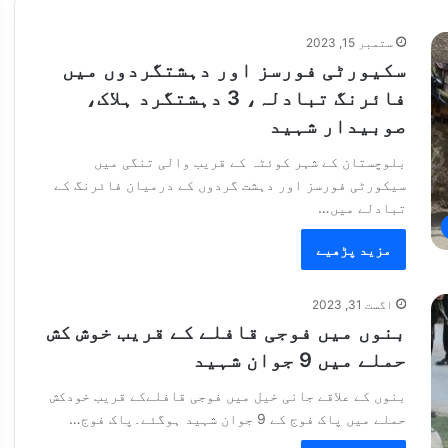
ستمبر 15, 2023
سکیورٹی فورسز اور دہشتگردوں میں
فائرنگ تبادلہ، 3 دہشتگرد ہلاک،
صوبیدار شہید
بلوچستان کے شہر کوئٹہ کے قریب والی تنگی میں
سیکورٹی فورسز اور دہشت گردوں کے درمیان فائرنگ کے
تبادلے میں…
مزید پڑھیے
اگست 31, 2023
بنوں میں فوجی قافلے کے قریب خوش کش
حملے میں 9 جوان شہید
بنوں کے علاقے جانی خیل میں فوجی قافلےکے قریب خودکش
حملے میں پاک فوج کے 9 جوان شہید ہوگئے۔پاک فوج…