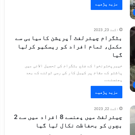
مزید پڑھیے
اگست 23, 2023
بٹگرام چیئرلفٹ آپریشن کامیابی سے
مکمل، تمام افراد کو ریسکیو کرلیا
گیا
خیبرپختونخوا کے ضلع بٹگرام کی تحصیل الائی میں
پاشتو کے مقام پر کیبل کار کی رسی ٹوٹنے کے بعد
پھنسنے…
مزید پڑھیے
اگست 22, 2023
چیئرلفٹ میں پھنسے 8 افراد میں سے 2
بچوں کو بحفاظت نکال لیا گیا