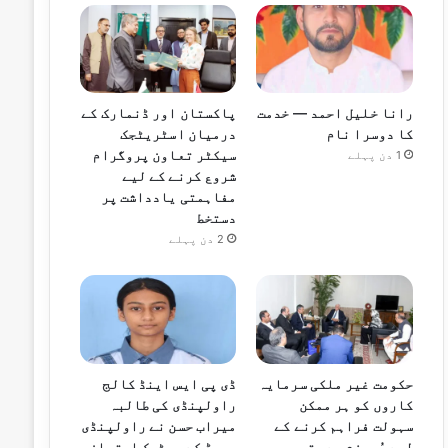
رانا خلیل احمد — خدمت
پاکستان اور ڈنمارک کے
کا دوسرا نام
درمیان اسٹریٹجک
سیکٹر تعاون پروگرام
1 دن پہلے
شروع کرنے کے لیے
مفاہمتی یادداشت پر
دستخط
2 دن پہلے
حکومت غیر ملکی سرمایہ
ڈی پی ایس اینڈ کالج
کاروں کو ہر ممکن
راولپنڈی کی طالبہ
سہولت فراہم کرنے کے
میراب حسن نے راولپنڈی
لیے پُرعزم ہے، قیصر
بورڈ کے میٹرک امتحان