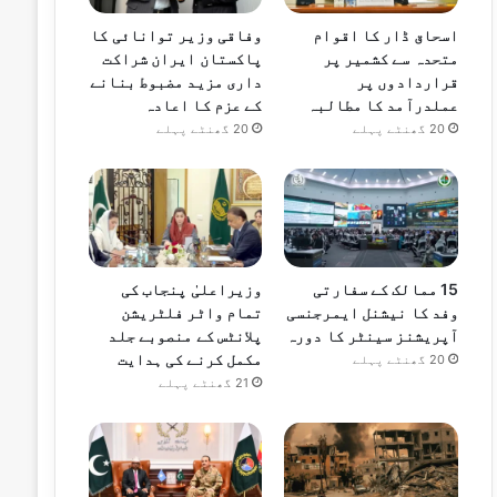
اسحاق ڈار کا اقوام
وفاقی وزیر توانائی کا
متحدہ سے کشمیر پر
پاکستان ایران شراکت
قراردادوں پر
داری مزید مضبوط بنانے
عملدرآمد کا مطالبہ
کے عزم کا اعادہ
20 گھنٹے پہلے
20 گھنٹے پہلے
15 ممالک کے سفارتی
وزیراعلیٰ پنجاب کی
وفد کا نیشنل ایمرجنسی
تمام واٹر فلٹریشن
آپریشنز سینٹر کا دورہ
پلانٹس کے منصوبے جلد
مکمل کرنے کی ہدایت
20 گھنٹے پہلے
21 گھنٹے پہلے