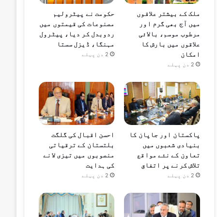
ملک کے بیشتر علاقوں
حکومت نے پیٹرولیم
میں آج بھی گرم اور
مصنوعات کی قیمتوں میں
مرطوب موسم، بالائی
ردوبدل کر دیا، پیٹرول
علاقوں میں بارش کا
مہنگا، ڈیزل سستا
امکان
2 دن پہلے
2 دن پہلے
پاکستان اور جاپان کا
احسن اقبال کی گلگت
بنیادی شعبوں میں
بلتستان کے ترقیاتی
تعاون کے نئے مواقع
منصوبوں میں تیزی لانے
تلاش کرنے پر اتفاق
کی ہدایت
2 دن پہلے
2 دن پہلے