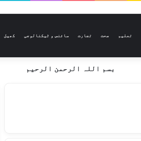
تعلیم
صحت
تجارت
سائنس و ٹیکنالوجی
کھیل
بسم اللہ الرحمن الرحیم