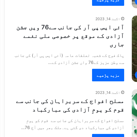
اگست 14, 2023
آئی ایس پی آر کی جانب سے76 ویں جشن
آزادی کے موقع پر خصوصی ملی نغمے
جاری
پاک فوج کے شعبہ تعلقات عامہ (آئی ایس پی آر) کی جانب
سے وطن عزیز کے76 واں جشن آزادی کے…
مزید پڑھیے
اگست 14, 2023
مسلح افواج کے سربراہان کی جانب سے
قوم کو یومِ آزادی کی مبارکباد
مسلح افواج کے سربراہان کی جانب سے قوم کو یومِ
آزادی کی مبارکباد دی گئی ہے۔ملک بھر میں آج 76…