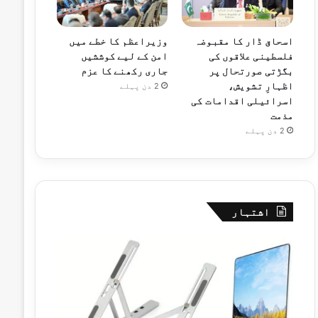
اسحاق ڈار کا مقبوضہ
وزیراعظم کا خطے میں
فلسطینی علاقوں کی
امن کے لیے کوششیں
بگڑتی صورتحال پر
جاری رکھنے کا عزم
اظہارِ تشویش،
2 دن پہلے
اسرائیلی اقدامات کی
مذمت
2 دن پہلے
اشتہار