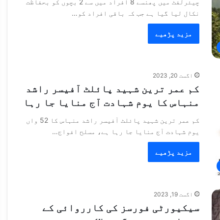
چیئرلفٹ میں پھنسے 8 افراد میں سے 2 بچوں کو بحفاظت
نکال لیا گیا ہے جب کہ باقی افراد کو…
مزید پڑھیے
اگست 20, 2023
کم عمر ترین شہید پائلٹ آفیسر راشد
منہاس کا یوم شہادت آج منایا جا رہا
کم عمر ترین شہید پائلٹ آفیسر راشد منہاس کا 52 واں
یوم شہادت آج منایا جا رہا ہے، مسلح افواج…
مزید پڑھیے
اگست 19, 2023
سیکیورٹی فورسز کی کارروائی کے