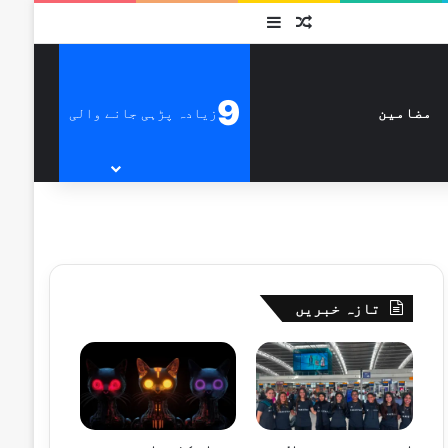
متفرق
Sidebar
9
زیادہ پڑہی جانے والی
مضامین
تازہ خبریں