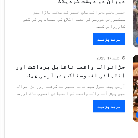
دوران دو دہشت گردہلاک
خیبرپختونخوا کے ضلع خیبر کے علاقے باڑا میں
سیکیورٹی فورسز کی خفیہ اطلاع کی بنیاد پر کی گئی
کارروائی کے…
مزید پڑھیے
اگست 17, 2023
جڑانوالہ واقعہ ناقابل برداشت اور
انتہائی افسوسناک ہے، آرمی چیف
آرمی چیف جنرل سید عاصم منیر نے گزشتہ روز جڑانوالہ
میں پیش آنے والے واقعے کو انتہائی افسوس ناک اور…
مزید پڑھیے