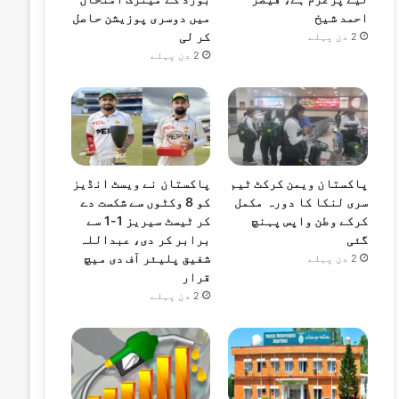
احمد شیخ
میں دوسری پوزیشن حاصل
کر لی
2 دن پہلے
2 دن پہلے
پاکستان ویمن کرکٹ ٹیم
پاکستان نے ویسٹ انڈیز
سری لنکا کا دورہ مکمل
کو 8 وکٹوں سے شکست دے
کرکے وطن واپس پہنچ
کر ٹیسٹ سیریز 1-1 سے
گئی
برابر کر دی، عبداللہ
شفیق پلیئر آف دی میچ
2 دن پہلے
قرار
2 دن پہلے