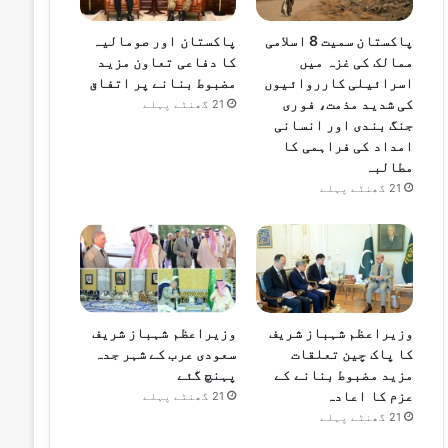
پاکستان سمیت 8 اسلامی
پاکستان اور صومالیہ
ممالک کی غزہ میں
کا دفاعی تعاون مزید
اسرائیلی کارروائیوں
مضبوط بنانے پر اتفاق
کی شدید مذمت، فوری
21 گھنٹے پہلے
جنگ بندی اور انسانی
امداد کی فراہمی کا
مطالبہ
21 گھنٹے پہلے
وزیراعظم شہباز شریف
وزیراعظم شہباز شریف
کا پاک چین تعلقات
سعودی عرب کے شہر جدہ
مزید مضبوط بنانے کے
پہنچ گئے
عزم کا اعادہ
21 گھنٹے پہلے
21 گھنٹے پہلے