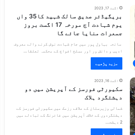
اگست 17, 2023
بریگیڈئر صدیق سالک شہید کا35 واں
یوم شہادت آج مورخہ 17 اگست بروز
جمعرات منایا جائے گا
سانحہ بہاول پور میں جام شہادت نوش کرنے والے معروف
ادیب و دانش ور اور مسلح افواج کے محکمہ تعلقا…
مزید پڑھیے
اگست 16, 2023
سکیورٹی فورسز کے آپریشن میں دو
دہشتگرد ہلاک
شمالی وزیرستان کے علاقے رزمک میں سکیورٹی فورسز کے
دہشتگردوں کے خلاف آپریشن میں فائرنگ کے تبادلے میں
2 دہشت…
مزید پڑھیے