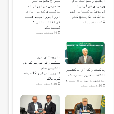
ایشین ویمن نیٹ بال
میراج کِٹن سائبر
چیمپئن شپ / پلیٹ
جاسوسی میلویئر نے
ڈویژن: پاکستانی ٹیم
پاکستان کے ہوابازی
ہانگ کانگ پہنچ گئی
اور ایرو اسپیس شعبے
کو نشانہ بنایا:
37 منٹس پہلے
کیسپرسکی
14 گھنٹے پہلے
بلوچستان میں
سیکیورٹی فورسز کی دو
انٹیلی جنس
پاکستان کا آزاد کشمیر
کارروائیاں، 12 دہشت
انتخابات پر بھارت کے
گرد ہلاک
بے بنیاد بیانات مسترد
20 گھنٹے پہلے
20 گھنٹے پہلے