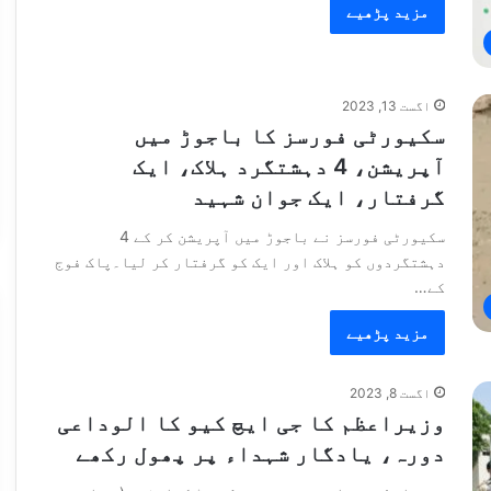
مزید پڑھیے
اگست 13, 2023
سکیورٹی فورسز کا باجوڑ میں
آپریشن، 4 دہشتگرد ہلاک، ایک
گرفتار، ایک جوان شہید
سکیورٹی فورسز نے باجوڑ میں آپریشن کر کے 4
دہشتگردوں کو ہلاک اور ایک کو گرفتار کر لیا۔پاک فوج
کے…
مزید پڑھیے
اگست 8, 2023
وزیراعظم کا جی ایچ کیو کا الوداعی
دورہ، یادگار شہداء پر پھول رکھے