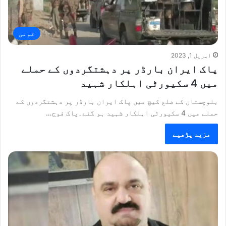
قومی
اپریل 1, 2023
پاک ایران بارڈر پر دہشتگردوں کے حملے
میں 4 سکیورٹی اہلکار شہید
بلوچستان کے ضلع کیچ میں پاک ایران بارڈر پر دہشتگردوں کے
حملے میں 4 سکیورٹی اہلکار شہید ہو گئے۔پاک فوج…
مزید پڑھیے