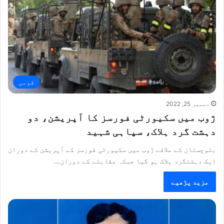
قومی
دسمبر 25, 2022
ژوب میں سکیورٹی فورسز کا آپریشن، دو
دہشت گرد ہلاک، سپاہی شہید
بلوچستان کے علاقے ژوب میں سکیورٹی فورسز کے آپریشن کے دوران
ایک دہشتگرد ہلاک ہو گیا جبکہ مقابلے کے دوران…
مزید پڑھیے