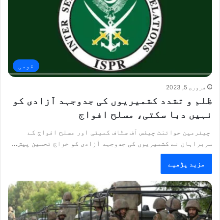
قومی
فروری 5, 2023
ظلم و تشدد کشمیریوں کی جدوجہد آزادی کو
نہیں دبا سکتی، مسلح افواج
چیئرمین جوائنٹ چیفس آف سٹاف کمیٹی اور مسلح افواج کے
سربراہان نے کشمیریوں کی جدوجہد آزادی کو خراج تحسین پیش…
مزید پڑھیے