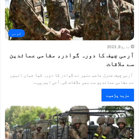
قومی
مارچ 9, 2023
آرمی چیف کا دورہ گوادر، مقامی عمائدین
سے ملاقات
آرمی چیف جنرل عاصم منیر نے گوادر کا دورہ کیا جہاں انہوں
نے مقامی عمائدین سے بھی ملاقات کی۔آئی ایس پی…
مزید پڑھیے