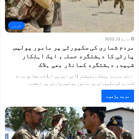
قومی
مارچ 13, 2023
مردم شماری کی سکیورٹی پر مامور پولیس
پارٹی کا دہشتگرد حملہ، ایک اہلکار
شہید، دہشتگرد کمانڈر بھی ہلاک
انٹر سروسز پبلک ریلیشنز (آئی ایس پی آر) کے مطابق مردم
شماری کی سکیورٹی پر مامور پولیس پارٹی پر دہشت…
مزید پڑھیے