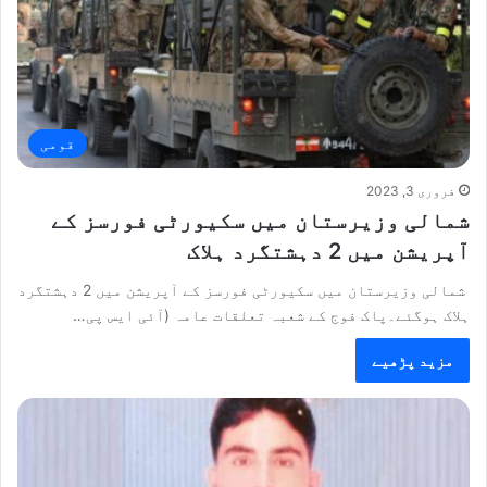
قومی
فروری 3, 2023
شمالی وزیرستان میں سکیورٹی فورسز کے
آپریشن میں 2 دہشتگرد ہلاک
شمالی وزیرستان میں سکیورٹی فورسز کے آپریشن میں 2 دہشتگرد
ہلاک ہوگئے۔پاک فوج کے شعبہ تعلقات عامہ (آئی ایس پی…
مزید پڑھیے