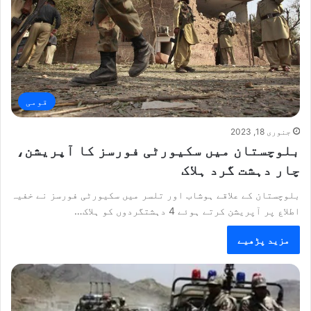
قومی
جنوری 18, 2023
بلوچستان میں سکیورٹی فورسز کا آپریشن،
چار دہشت گرد ہلاک
بلوچستان کے علاقے ہوشاب اور تلسر میں سکیورٹی فورسز نے خفیہ
اطلاع پر آپریشن کرتے ہوئے 4 دہشتگردوں کو ہلاک…
مزید پڑھیے