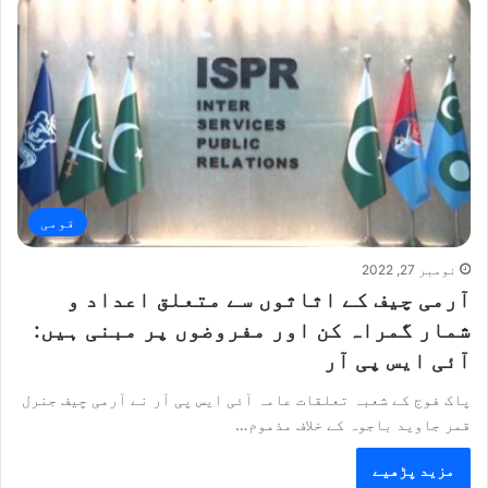
قومی
نومبر 27, 2022
آرمی چیف کے اثاثوں سے متعلق اعداد و
شمار گمراہ کن اور مفروضوں پر مبنی ہیں:
آئی ایس پی آر
پاک فوج کے شعبہ تعلقات عامہ آئی ایس پی آر نے آرمی چیف جنرل
قمر جاوید باجوہ کے خلاف مذموم…
مزید پڑھیے