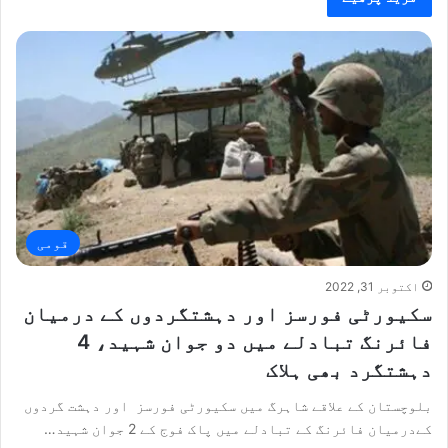
قومی
اکتوبر 31, 2022
سکیورٹی فورسز اور دہشتگردوں کے درمیان
فائرنگ تبادلے میں دو جوان شہید، 4
دہشتگرد بھی ہلاک
بلوچستان کے علاقے شاہرگ میں سکیورٹی فورسز اور دہشت گردوں
کےدرمیان فائرنگ کے تبادلے میں پاک فوج کے 2 جوان شہید…