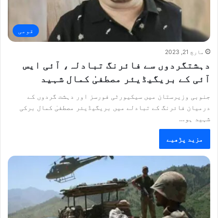
قومی
مارچ 21, 2023
دہشتگردوں سے فائرنگ تبادلہ، آئی ایس
آئی کے بریگیڈیئر مصطفیٰ کمال شہید
جنوبی وزیرستان میں سیکیورٹی فورسز اور دہشت گردوں کے
درمیان فائرنگ کے تبادلے میں بریگیڈیئر مصطفیٰ کمال برکی
شہید ہو…
مزید پڑھیے