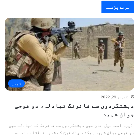
مزید پڑھیے
قومی
اکتوبر 29, 2022
دہشتگردوں سے فائرنگ تبادلہ، دو فوجی
جوان شہید
ڈیرہ اسماعیل خان میں دہشتگردوں سے فائرنگ کے تبادلے میں
دو فوجی جوان شہید ہوگئے۔پاک فوج کے شعبہ تعلقات عامہ…