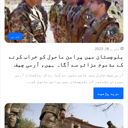
قومی
جنوری 18, 2023
بلوچستان میں پرامن ماحول کو خراب کرنے
کے مذموم عزائم سے آگاہ ہیں، آرمی چیف
آرمی چیف جنرل سید عاصم منیر نے کہا ہے کہ پاکستان آرمی
بیرونی دشمنوں کے بلوچستان میں پرامن ماحول کو…
مزید پڑھیے