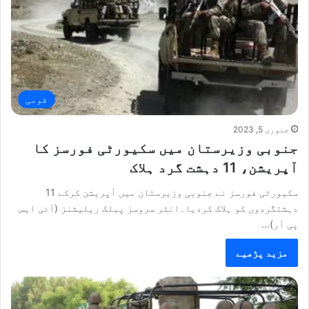
قومی
جنوری 5, 2023
جنوبی وزیرستان میں سکیورٹی فورسز کا
آپریشن، 11 دہشت گرد ہلاک
سکیورٹی فورسز نے جنوبی وزیرستان میں آپریشن کرکے 11
دہشتگردوں کو ہلاک کردیا۔انٹر سروسز پبلک ریلیشنز (آئی ایس
پی آر)…
مزید پڑھیے