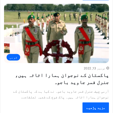
قومی
نومبر 13, 2022
پاکستان کے نوجوان ہمارا اثاثہ ہیں،
جنرل قمر جاوید باجوہ
آرمی چیف جنرل قمر جاوید باجوہ نے کہا ہے کہ پاکستان کے
نوجوان ہمارا اثاثہ ہیں۔ پاک فوج کے شعبہ تعلقات…
مزید پڑھیے