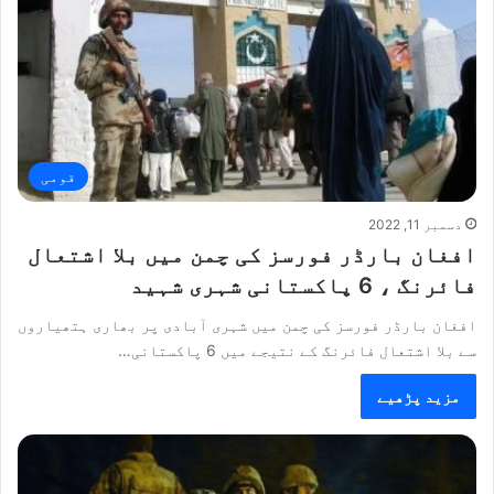
قومی
دسمبر 11, 2022
افغان بارڈر فورسز کی چمن میں بلا اشتعال
فائرنگ ، 6 پاکستانی شہری شہید
افغان بارڈر فورسز کی چمن میں شہری آبادی پر بھاری ہتھیاروں
سے بلا اشتعال فائرنگ کے نتیجے میں 6 پاکستانی…
مزید پڑھیے