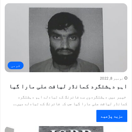
قومی
نومبر 8, 2022
اہم دہشتگرد کمانڈر لیاقت علی مارا گیا
خیبر میں دہشتگردوں سے فائرنگ کے تبادلے اہم دہشتگرد
کمانڈر لیاقت علی مارا گیا جب کہ فائرنگ کے تبادلے میں…
مزید پڑھیے