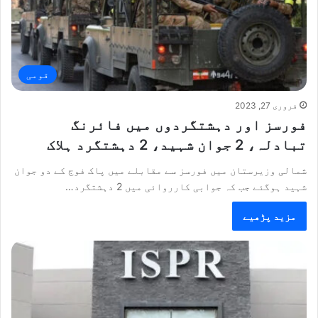
قومی
فروری 27, 2023
فورسز اور دہشتگردوں میں فائرنگ
تبادلہ، 2 جوان شہید، 2 دہشتگرد ہلاک
شمالی وزیرستان میں فورسز سے مقابلے میں پاک فوج کے دو جوان
شہید ہوگئے جب کہ جوابی کارروائی میں 2 دہشتگرد…
مزید پڑھیے