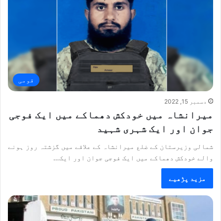
قومی
دسمبر 15, 2022
میرانشاہ میں خودکش دھماکے میں ایک فوجی
جوان اور ایک شہری شہید
شمالی وزیرستان کے ضلع میرانشاہ کے علاقے میں گزشتہ روز ہونے
والے خودکش دھماکے میں ایک فوجی جوان اور ایک…
مزید پڑھیے