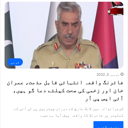
قومی
نومبر 3, 2022
فائرنگ واقعہ انتہائی قابل مذمت، عمران
خان اور زخمی کی صحت کیلئے دعا گو ہیں،
آئی ایس پی آر
گوجرانوالہ میں لانگ مارچ کے دوران چیئرمین پی ٹی آئی کے
کنٹینر پر فائرنگ کا واقعہ پیش آیا ہے جس…
مزید پڑھیے