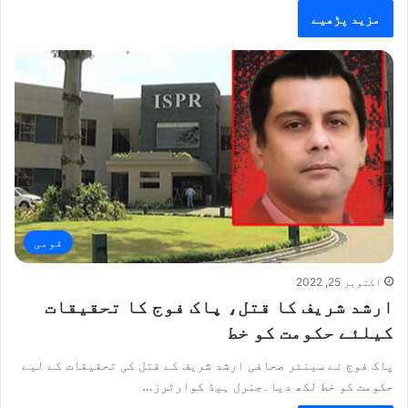
مزید پڑھیے
قومی
اکتوبر 25, 2022
ارشد شریف کا قتل، پاک فوج کا تحقیقات
کیلئے حکومت کو خط
پاک فوج نے سینئر صحافی ارشد شریف کے قتل کی تحقیقات کے لیے
حکومت کو خط لکھ دیا۔جنرل ہیڈ کوارٹرز…