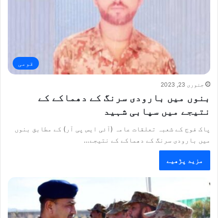
قومی
جنوری 23, 2023
بنوں میں بارودی سرنگ کے دھماکے کے
نتیجے میں سپابی شہید
پاک فوج کے شعبہ تعلقات عامہ (آئی ایس پی آر) کے مطابق بنوں
میں بارودی سرنگ کے دھماکے کے نتیجے…
مزید پڑھیے