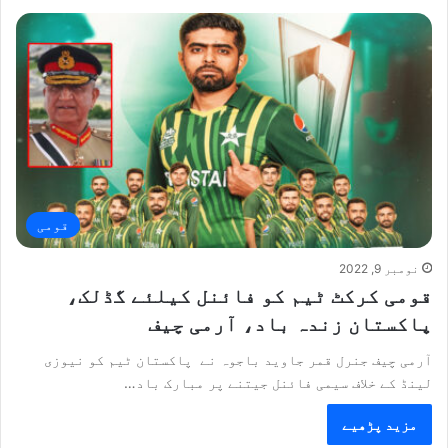
قومی
نومبر 9, 2022
قومی کرکٹ ٹیم کو فائنل کیلئے گڈلک،
پاکستان زندہ باد، آرمی چیف
آرمی چیف جنرل قمر جاوید باجوہ نے پاکستان ٹیم کو نیوزی
لینڈ کے خلاف سیمی فائنل جیتنے پر مبارک باد…
مزید پڑھیے