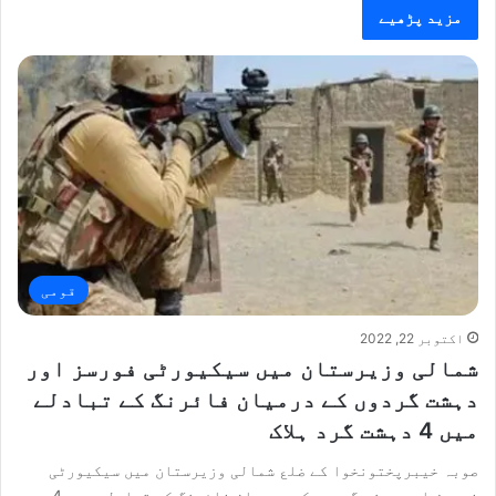
مزید پڑھیے
قومی
اکتوبر 22, 2022
شمالی وزیرستان میں سیکیورٹی فورسز اور
دہشت گردوں کے درمیان فائرنگ کے تبادلے
میں 4 دہشت گرد ہلاک
صوبہ خیبرپختونخوا کے ضلع شمالی وزیرستان میں سیکیورٹی
فورسز اور دہشت گردوں کے درمیان فائرنگ کے تبادلے میں 4