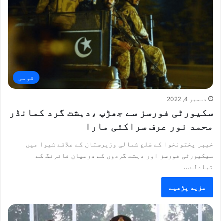
قومی
دسمبر 4, 2022
سکیورٹی فورسز سے جھڑپ ،دہشت گرد کمانڈر
محمد نور عرف سراکئی مارا
خیبر پختونخوا کے ضلع شمالی وزیرستان کے علاقے شیوا میں
سیکیورٹی فورسز اور دہشت گردوں کے درمیان فائرنگ کے
تبادلے…
مزید پڑھیے