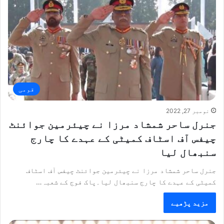
قومی
نومبر 27, 2022
جنرل ساحر شمشاد مرزا نے چیئرمین جوائنٹ
چیفس آف اسٹاف کمیٹی کے عہدے کا چارج
سنبھال لیا
جنرل ساحر شمشاد مرزا نے چیئرمین جوائنٹ چیفس آف اسٹاف
کمیٹی کے عہدے کا چارج سنبھال لیا۔پاک فوج کے شعبہ…
مزید پڑھیے