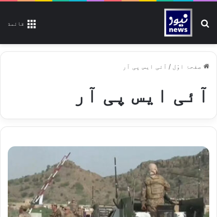
تلاش کیجیے
قائمة
صفحۂ اوّل
/
آئی ایس پی آر
آئی ایس پی آر