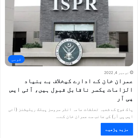
قومی
نومبر 4, 2022
عمران خان کے ادارے کیخلاف بے بنیاد
الزامات یکسر ناقابل قبول ہیں، آئی ایس
پی آر
پاک فوج کے شعبہ تعلقات عامہ انٹر سروسز پبلک ریلیشنز (آئی
ایس پی آر) کی جانب سے عمران خان کے…
مزید پڑھیے