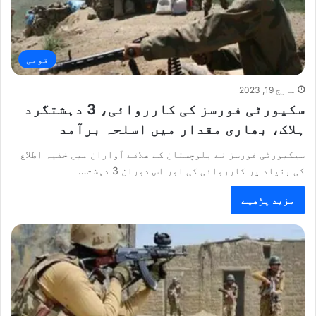
قومی
مارچ 19, 2023
سکیورٹی فورسز کی کارروائی، 3 دہشتگرد
ہلاک، بھاری مقدار میں اسلحہ برآمد
سیکیورٹی فورسز نے بلوچستان کے علاقے آواران میں خفیہ اطلاع
کی بنیاد پر کارروائی کی اور اس دوران 3 دہشت…
مزید پڑھیے