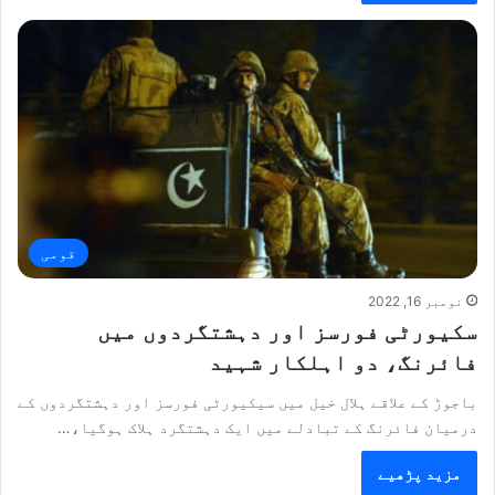
قومی
نومبر 16, 2022
سکیورٹی فورسز اور دہشتگردوں میں
فائرنگ، دو اہلکار شہید
باجوڑ کے علاقے ہلال خیل میں سیکیورٹی فورسز اور دہشتگردوں کے
درمیان فائرنگ کے تبادلے میں ایک دہشتگرد ہلاک ہوگیا،…
مزید پڑھیے