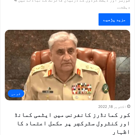
دہشت…
مزید پڑھیے
قومی
اکتوبر 18, 2022
کور کمانڈرز کانفرنس میں ایٹمی کمانڈ
اور کنٹرول سٹرکچر پر مکمل اعتماد کا
اظہار