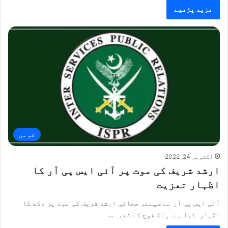
مزید پڑھیے
قومی
اکتوبر 24, 2022
ارشد شریف کی موت پر آئی ایس پی آر کا
اظہار تعزیت
آئی ایس پی آر نے سینئر صحافی ارشد شریف کی موت پر دکھ کا
اظہار کیا ہے۔پاک فوج کے شعبہ…