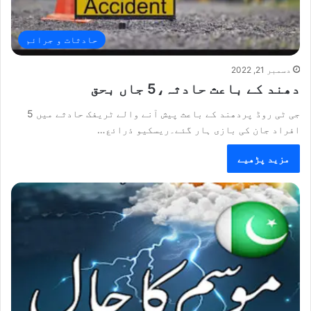
حادثات و جرائم
دسمبر 21, 2022
دھند کے باعث حادثہ،5 جاں بحق
جی ٹی روڈ پردھند کے باعث پیش آنے والے ٹریفک حادثے میں 5
افراد جان کی بازی ہار گئے۔ریسکیو ذرائع…
مزید پڑھیے