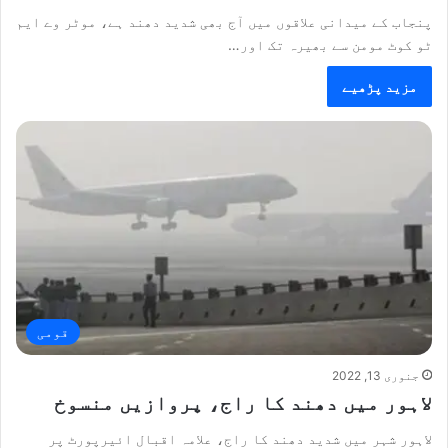
پنجاب کے میدانی علاقوں میں آج بھی شدید دھند ہے، موٹر وے ایم
ٹو کوٹ مومن سے بھیرہ تک اور…
مزید پڑھیے
قومی
جنوری 13, 2022
لاہور میں دھند کا راج، پروازیں منسوخ
لاہور شہر میں شدید دھند کا راج، علامہ اقبال ائیرپورٹ پر