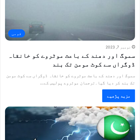
قومی
نومبر 7, 2023
سموگ اور دھند کے باعث موٹروے کو خانقاہ
ڈوگراں سے کوٹ مومن تک بند
سموگ اور دھند کے باعث موٹروے کو خانقاہ ڈوگراں سے کوٹ مومن
تک بند کر دیا گیا۔ترجمان موٹروے پولیس کے…
مزید پڑھیے