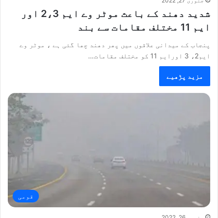
جنوری 27, 2022
شدید دھند کے باعث موٹر وے ایم 2،3 اور
ایم 11 مختلف مقامات سے بند
پنجاب کے میدانی علاقوں میں پھر دھند چھا گئی ہے ، موٹر وے
ایم2، 3 اورایم 11 کو مختلف مقامات…
مزید پڑھیے
قومی
جنوری 26, 2022