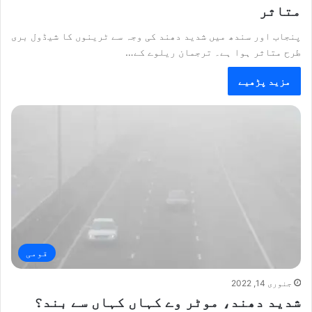
متاثر
پنجاب اور سندھ میں شدید دھند کی وجہ سے ٹرینوں کا شیڈول بری
طرح متاثر ہوا ہے۔ ترجمان ریلوے کے…
مزید پڑھیے
قومی
جنوری 14, 2022
شدید دھند، موٹر وے کہاں کہاں سے بند؟