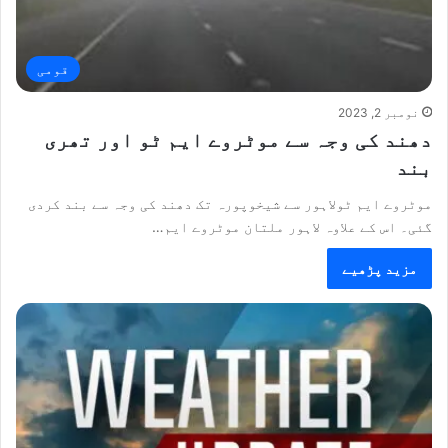
قومی
نومبر 2, 2023
دھند کی وجہ سے موٹروے ایم ٹو اور تھری
بند
موٹروے ایم ٹولاہور سے شیخوپورہ تک دھند کی وجہ سے بند کردی
گئی۔ اس کے علاوہ لاہور ملتان موٹروے ایم…
مزید پڑھیے