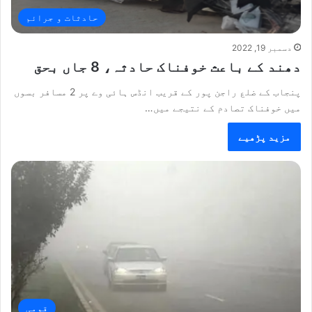
حادثات و جرائم
دسمبر 19, 2022
دھند کے باعث خوفناک حادثہ، 8 جاں بحق
پنجاب کے ضلع راجن پور کے قریب انڈس ہائی وے پر 2 مسافر بسوں
میں خوفناک تصادم کے نتیجے میں…
مزید پڑھیے
قومی