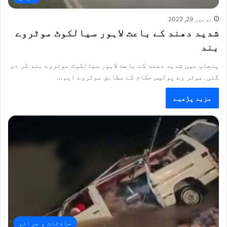
نومبر 29, 2022
شدید دھند کے باعث لاہور سیالکوٹ موٹروے
بند
پنجاب میں شدید دھند کے باعث لاہور سیالکوٹ موٹروے بند کر دی
گئی۔موٹر وے پولیس حکام کے مطابق موٹروے ایم…
مزید پڑھیے
حادثات و جرائم