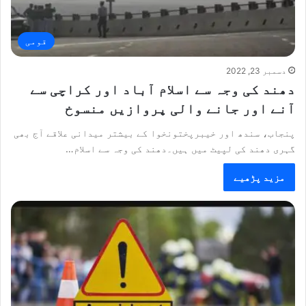
قومی
دسمبر 23, 2022
دھند کی وجہ سے اسلام آباد اور کراچی سے
آنے اور جانے والی پروازیں منسوخ
پنجاب، سندھ اور خیبرپختونخوا کے بیشتر میدانی علاقے آج بھی
گہری دھند کی لپیٹ میں ہیں۔دھند کی وجہ سے اسلام…
مزید پڑھیے