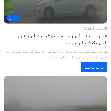
قومی
نومبر 5, 2023
شدید دھند کی وجہ سے موٹر وے ایم فور
ٹریفک کے لیے بند
شدید دھند کی وجہ سے موٹر وے ایم فور ٹریفک کے لیے بند کر دی
گئی۔ترجمان موٹروے کے مطابق موٹر…
مزید پڑھیے