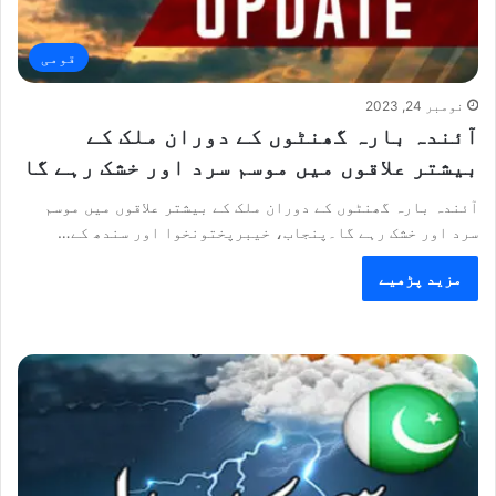
قومی
نومبر 24, 2023
آئندہ بارہ گھنٹوں کے دوران ملک کے
بیشتر علاقوں میں موسم سرد اور خشک رہے گا
آئندہ بارہ گھنٹوں کے دوران ملک کے بیشتر علاقوں میں موسم
سرد اور خشک رہے گا۔پنجاب، خیبرپختونخوا اور سندھ کے…
مزید پڑھیے