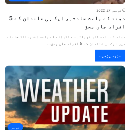
نومبر 27, 2022
دھند کے باعث حادثہ، ایک ہی خاندان کے 5
افراد جاں بحق
دھند کے باعث کار ٹریکٹر سے ٹکرانے کے باعث افسوسناک حادثے
میں ایک ہی خاندان کے 5 افراد جاں بحق…
مزید پڑھیے
قومی