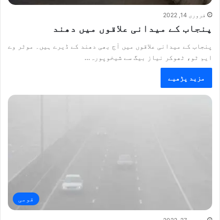
فروری 14, 2022
پنجاب کے میدانی علاقوں میں دھند
پنجاب کے میدانی علاقوں میں آج بھی دھند کے ڈیرے ہیں۔ موٹر وے
ایم ٹو، ٹھوکر نیاز بیگ سے شیخوپورہ…
مزید پڑھیے
قومی