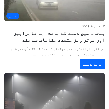
قومی
جنوری 6, 2023
پنجاب میں دھند کے باعث اہم شاہراہیں
اور موٹر ویز متعدد مقامات سے بند
صوبائی دارالحکومت سمیت پنجاب کے مختلف علاقے آج بھی شدید
دھند کی لپیٹ میں ہیں جبکہ حد نگاہ بھی نہ…
مزید پڑھیے