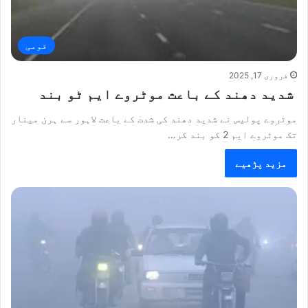
قومی
فروری 17, 2025
شدید دھند کے باعث موٹروے ایم ٹو بند
موٹروے پولیس نے شدید دھند کی شدت کے باعث لاہور سے ہرن مینار
تک موٹروے ایم 2 کو بند کر…
مزید پڑھیے