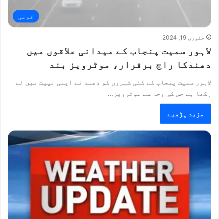
قومی
جنوری 19, 2024
لاہور سمیت پنجاب کے میدانی علاقوں میں
دھندکا راج برقرار، موٹرویز بند
لاہور سمیت پنجاب کے کئی شہروں کو دھند نے اپنی لپیٹ میں لے
رکھا ہے جس کی وجہ سے موٹرویز…
مزید پڑھیے