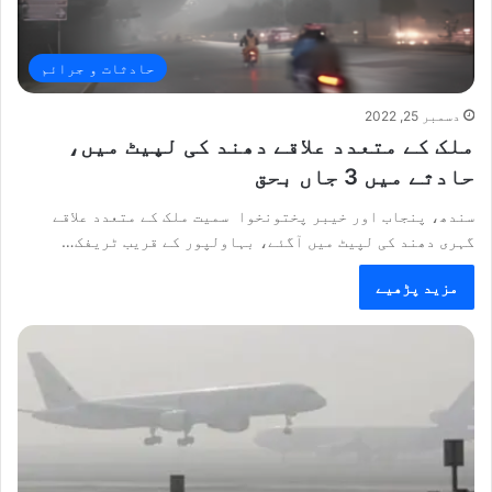
حادثات و جرائم
دسمبر 25, 2022
ملک کے متعدد علاقے دھند کی لپیٹ میں،
حادثے میں 3 جاں بحق
سندھ، پنجاب اور خیبر پختونخوا سمیت ملک کے متعدد علاقے
گہری دھند کی لپیٹ میں آگئے، بہاولپور کے قریب ٹریفک…
مزید پڑھیے