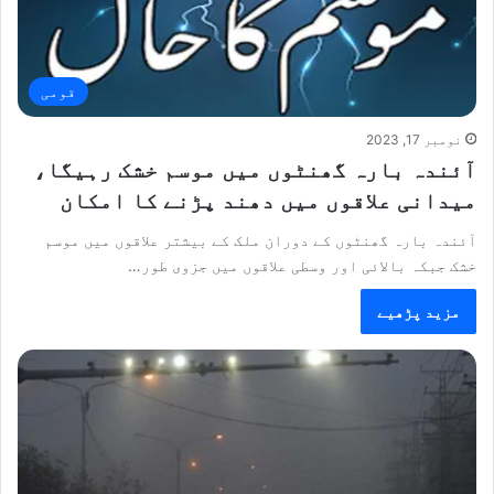
قومی
نومبر 17, 2023
آئندہ بارہ گھنٹوں میں موسم خشک رہیگا،
میدانی علاقوں میں دھند پڑنے کا امکان
آئندہ بارہ گھنٹوں کے دوران ملک کے بیشتر علاقوں میں موسم
خشک جبکہ بالائی اور وسطی علاقوں میں جزوی طور…
مزید پڑھیے