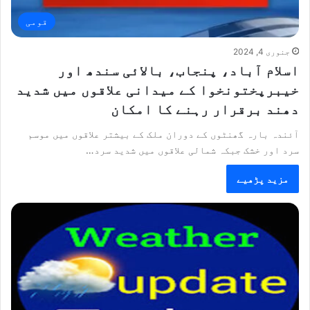
قومی
جنوری 4, 2024
اسلام آباد، پنجاب، بالائی سندھ اور
خیبرپختونخوا کے میدانی علاقوں میں شدید
دھند برقرار رہنے کا امکان
آئندہ بارہ گھنٹوں کے دوران ملک کے بیشتر علاقوں میں موسم
سرد اور خشک جبکہ شمالی علاقوں میں شدید سرد…
مزید پڑھیے