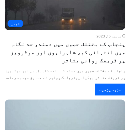
قومی
نومبر 15, 2023
پنجاب کے مختلف حصوں میں دھند، حد نگاہ
میں انتہائی کم، شاہراہوں اور موٹرویز
پر ٹریفک روانی متاثر
پنجاب کے مختلف حصوں میں دھند کے باعث شاہراہوں اور موٹرویز
پر ٹریفک متاثر ہوگیا۔پیٹرولنگ پولیس کے مطابق موسم سرما…
مزید پڑھیے