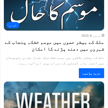
قومی
نومبر 6, 2023
ملک کے بیشر حصوں میں موسم خشک، پنجاب کے
شہروں میں دھند پڑنے کا امکان
ملک کے بیشتر علاقوں میں موسم خشک جبکہ شمال مغربی بلوچستان
میں آئندہ بارہ گھنٹوں کے دوران موسم ابرآلود رہے…
مزید پڑھیے