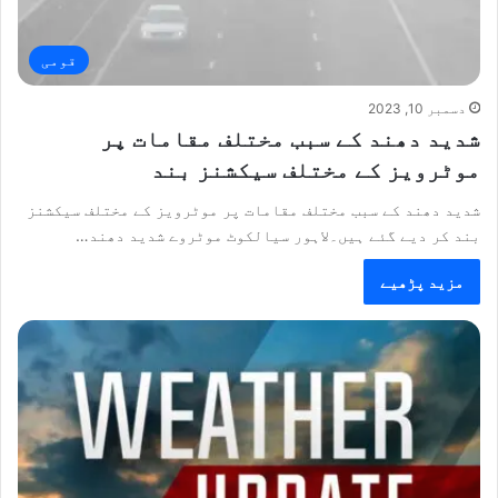
قومی
دسمبر 10, 2023
شدید دھند کے سبب مختلف مقامات پر
موٹرویز کے مختلف سیکشنز بند
شدید دھند کے سبب مختلف مقامات پر موٹرویز کے مختلف سیکشنز
بند کر دیے گئے ہیں۔لاہور سیالکوٹ موٹروے شدید دھند…
مزید پڑھیے