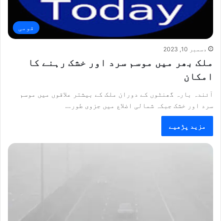
قومی
دسمبر 10, 2023
ملک بھر میں موسم سرد اور خشک رہنے کا
امکان
آئندہ بارہ گھنٹوں کے دوران ملک کے بیشتر علاقوں میں موسم
سرد اور خشک جبکہ شمالی اضلاع میں جزوی طور…
مزید پڑھیے