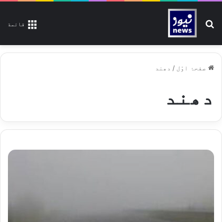
تلاش کیجیے
قائمة
صفحۂ اوّل
/
دھند
دھند