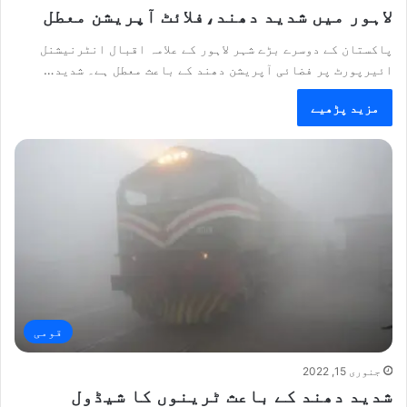
لاہور میں شدید دھند،فلائٹ آپریشن معطل
پاکستان کے دوسرے بڑے شہر لاہور کے علامہ اقبال انٹرنیشنل
ائیرپورٹ پر فضائی آپریشن دھند کے باعث معطل ہے۔ شدید…
مزید پڑھیے
قومی
جنوری 15, 2022
شدید دھند کے باعث ٹرینوں کا شیڈول