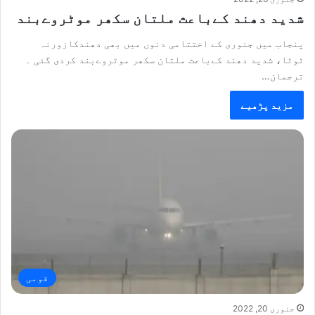
شدید دھند کےباعث ملتان سکھر موٹروےبند
پنجاب میں جنوری کے اختتامی دنوں میں بھی دھندکازورنہ
ٹوٹا، شدید دھند کےباعث ملتان سکھر موٹروےبند کردی گئی ۔
ترجمان…
مزید پڑھیے
قومی
جنوری 20, 2022