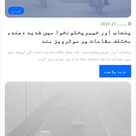
قومی
دسمبر 21, 2024
پنجاب اور خیبرپختونخوا میں شدید دھند،
مختلف مقامات پر موٹرویز بند
پنجاب اور خیبرپختونخوا کے بعض علاقے شدید دھند کی لپیٹ میں
ہیں جس کے باعث مختلف مقامات پر موٹرویز کو…
مزید پڑھیے