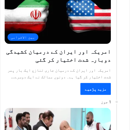
بین الاقوامی
امریکہ اور ایران کے درمیان کشیدگی
دوبارہ شدت اختیار کر گئی
امریکہ اور ایران کے درمیان جاری تنازع ایک بار پھر
شدت اختیار کر گیا ہے۔ دونوں ممالک نے ایک دوسرے…
مزید پڑھیے
1 جون