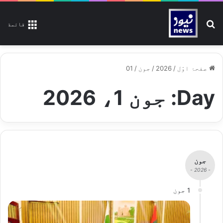
تلاش کیجیے
قائمة
صفحۂ اوّل
/
2026
/
جون
/
01
Day:
جون 1، 2026
جون
- 2026 -
1 جون