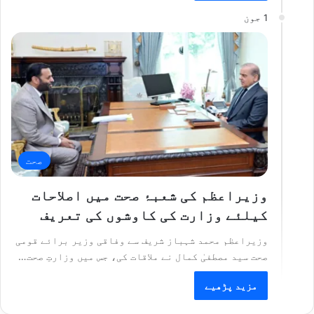
1 جون
صحت
وزیراعظم کی شعبۂ صحت میں اصلاحات
کیلئے وزارت کی کاوشوں کی تعریف
وزیراعظم محمد شہباز شریف سے وفاقی وزیر برائے قومی
صحت سید مصطفیٰ کمال نے ملاقات کی، جس میں وزارتِ صحت…
مزید پڑھیے