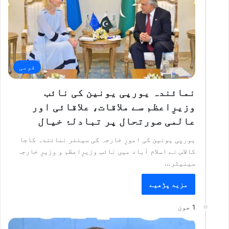
قومی
نمائندہ یورپی یونین کی نائب
وزیرِاعظم سے ملاقات، علاقائی اور
عالمی صورتحال پر تبادلۂ خیال
یورپی یونین کی امورِ خارجہ کی سینئر نمائندہ کاجا
کالاس نے اسلام آباد میں نائب وزیرِاعظم و وزیرِ خارجہ
سینیٹر…
مزید پڑھیے
1 جون