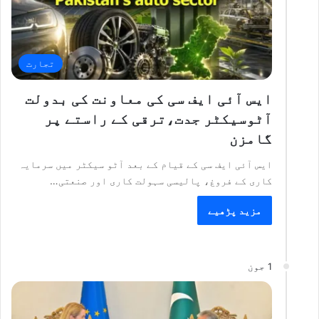
تجارت
ایس آئی ایف سی کی معاونت کی بدولت
آٹوسیکٹر جدت،ترقی کے راستے پر
گامزن
ایس آئی ایف سی کے قیام کے بعد آٹو سیکٹر میں سرمایہ
کاری کے فروغ، پالیسی سہولت کاری اور صنعتی…
مزید پڑھیے
1 جون