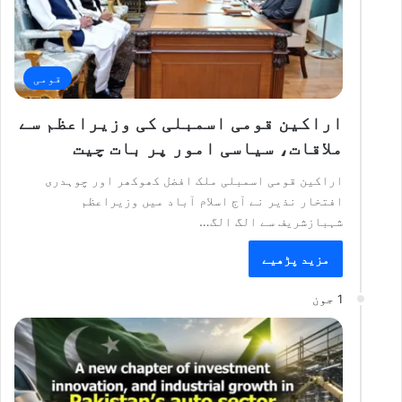
قومی
اراکین قومی اسمبلی کی وزیراعظم سے
ملاقات، سیاسی امور پر بات چیت
اراکین قومی اسمبلی ملک افضل کھوکھر اور چوہدری
افتخار نذیر نے آج اسلام آباد میں وزیراعظم
شہبازشریف سے الگ الگ…
مزید پڑھیے
1 جون