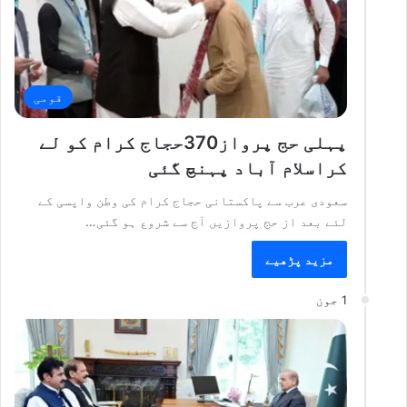
قومی
پہلی حج پرواز370حجاج کرام کو لے
کراسلام آباد پہنچ گئی
سعودی عرب سے پاکستانی حجاج کرام کی وطن واپسی کے
لئے بعد از حج پروازیں آج سے شروع ہو گئی…
مزید پڑھیے
1 جون