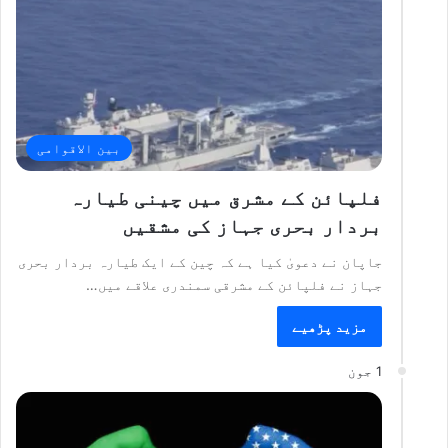
بین الاقوامی
فلپائن کے مشرق میں چینی طیارہ
بردار بحری جہاز کی مشقیں
جاپان نے دعویٰ کیا ہے کہ چین کے ایک طیارہ بردار بحری
جہاز نے فلپائن کے مشرقی سمندری علاقے میں…
مزید پڑھیے
1 جون