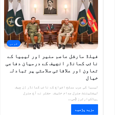
قومی
فیلڈ مارشل عاصم منیر اور لیبیا کے
نائب کمانڈر انچیف کے درمیان دفاعی
تعاون اور علاقائی سلامتی پر تبادلہ
خیال
لیبیا کی عرب مسلح افواج کے نائب کمانڈر اِن چیف
لیفٹیننٹ جنرل صدام خلیفہ حفتر نے آج جنرل
ہیڈکوارٹرز (جی…
مزید پڑھیے