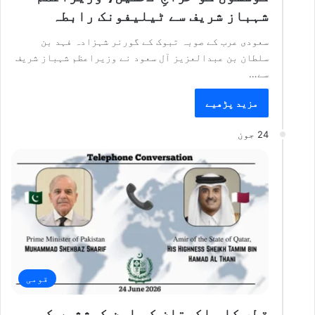
شہباز شریف سے ٹیلیفونک رابطہ
سعودی عرب کے صوبہ تبوک کے گورنر شہزادہ فہد بن
سلطان بن عبدالعزیز آل سعود نے وزیراعظم شہباز شریف
سے…
مزید پڑھیے
24 جون
قومی
قطر کا پاکستان کی امن کوششوں کی