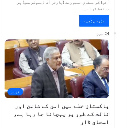
آئی) کو میثاقِ جمہوریت (چارٹر آف ڈیموکریسی) پر
دستخط کرنے…
مزید پڑھیے
24 جون
قومی
پاکستان خطے میں امن کے ضامن اور
ثالث کے طور پر پہچانا جا رہا ہے،
اسحاق ڈار