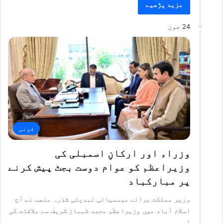
مزید پڑھیے
24 جون
قومی
وزراء اور ارکانِ اسمبلی کی
وزیراعظم کو عوام دوست بجٹ پیش کرنے
پر مبارکباد
وزیر مملکت برائے موسمیاتی تبدیلی شذرہ منصب نے آج
اسلام آباد میں وزیراعظم محمد شہباز شریف سے ملاقات کی
اور…