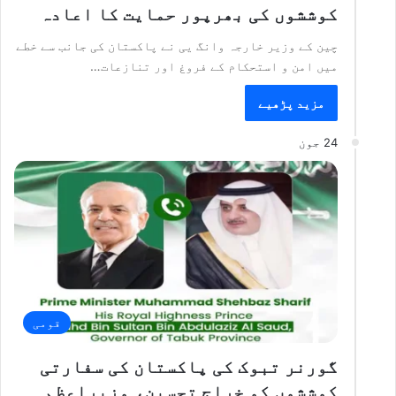
کوششوں کی بھرپور حمایت کا اعادہ
چین کے وزیر خارجہ وانگ یی نے پاکستان کی جانب سے خطے
میں امن و استحکام کے فروغ اور تنازعات…
مزید پڑھیے
24 جون
قومی
گورنر تبوک کی پاکستان کی سفارتی
کوششوں کو خراجِ تحسین، وزیراعظم