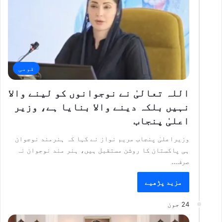
قومی
اللہ تعالیٰ نے نوجوانوں کو لینے والا
نہیں بلکہ دینے والا بنایا ہے، وزیر
اعلیٰ پنجاب
وزیراعلیٰ پنجاب مریم نواز نے کہا کہ ہنرمند نوجوان
ہی پاکستان کا روشن مستقبل ہیں، ہنر مند نوجوان نہ
صرف…
مزید پڑھیے
24 جون