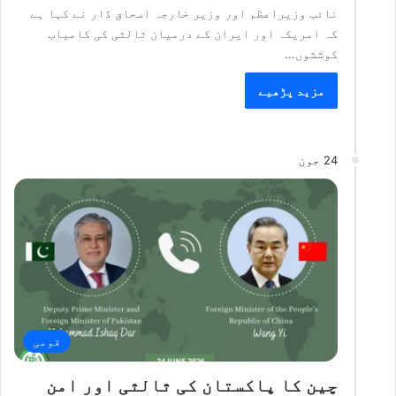
نائب وزیراعظم اور وزیر خارجہ اسحاق ڈار نے کہا ہے
کہ امریکہ اور ایران کے درمیان ثالثی کی کامیاب
کوششوں…
مزید پڑھیے
24 جون
قومی
چین کا پاکستان کی ثالثی اور امن