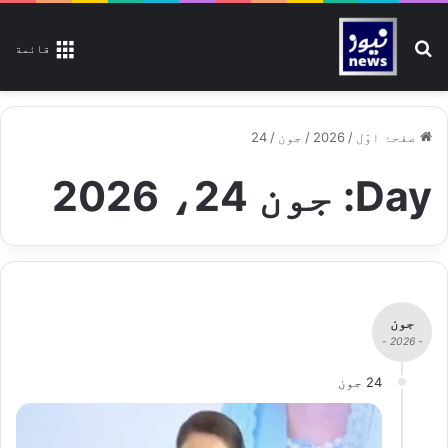
تلاش کیجیے
قائمة
صفحۂ اوّل
/
2026
/
جون
/
24
Day:
جون 24، 2026
جون
- 2026 -
24 جون