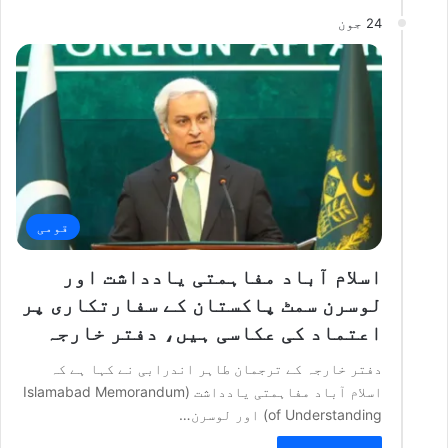
24 جون
قومی
اسلام آباد مفاہمتی یادداشت اور
لوسرن سمٹ پاکستان کے سفارتکاری پر
اعتماد کی عکاسی ہیں، دفتر خارجہ
دفتر خارجہ کے ترجمان طاہر اندرابی نے کہا ہے کہ
اسلام آباد مفاہمتی یادداشت (Islamabad Memorandum
of Understanding) اور لوسرن…