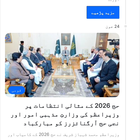
مزید پڑھیے
24 جون
قومی
حج 2026 کے مثالی انتظامات پر
وزیراعظم کی وزارتِ مذہبی امور اور
نجی حج آرگنائزرز کو مبارکباد
وزیراعظم محمد شہباز شریف نے حج 2026 کے کامیاب اور