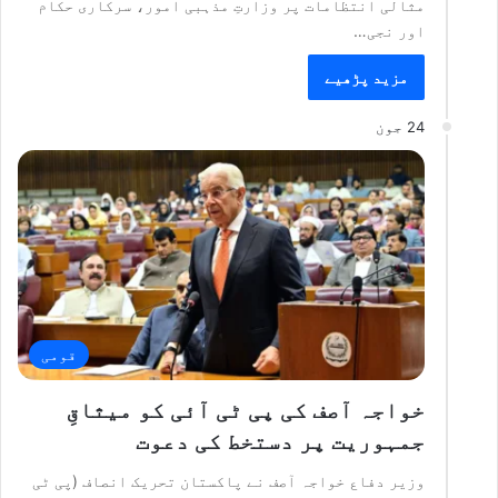
مثالی انتظامات پر وزارتِ مذہبی امور، سرکاری حکام
اور نجی…
مزید پڑھیے
24 جون
قومی
خواجہ آصف کی پی ٹی آئی کو میثاقِ
جمہوریت پر دستخط کی دعوت
وزیر دفاع خواجہ آصف نے پاکستان تحریک انصاف (پی ٹی