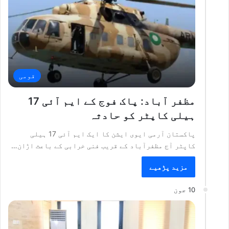
قومی
مظفر آباد: پاک فوج کے ایم آئی 17
ہیلی کاپٹر کو حادثہ
پاکستان آرمی ایوی ایشن کا ایک ایم آئی 17 ہیلی
کاپٹر آج مظفرآباد کے قریب فنی خرابی کے باعث اڑان…
مزید پڑھیے
10 جون