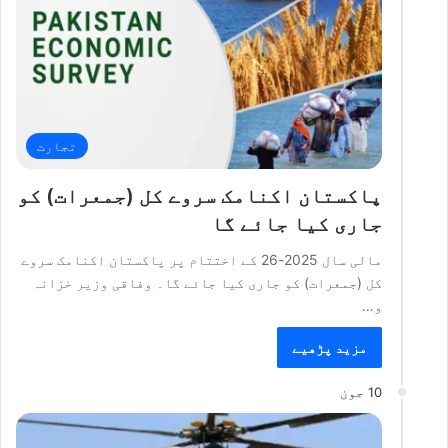
تجارت
پاکستان اکنامک سروے کل (جمعرات) کو
جاری کیا جائے گا
مالی سال 2025-26 کے اختتام پر پاکستان اکنامک سروے
کل (جمعرات) کو جاری کیا جائے گا۔ وفاقی وزیر خزانہ
و…
مزید پڑھیے
10 جون