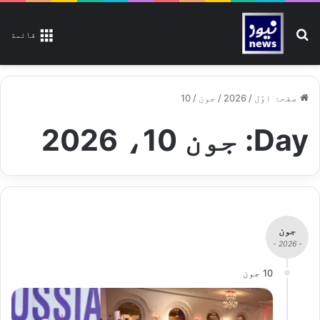
تلاش کیجیے
قائمة
صفحۂ اوّل
/
2026
/
جون
/
10
Day:
جون 10، 2026
جون
- 2026 -
10 جون