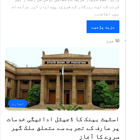
کرنے کے لیے روزگار کے فروغ، پیداوار اور برآمدات
میں اضافے…
مزید پڑھیے
10 جون
تجارت
اسٹیٹ بینک کا ڈجیٹل ادائیگی خدمات
پر صارف کے تجربے سے متعلق ملک گیر
سروے کا آغاز