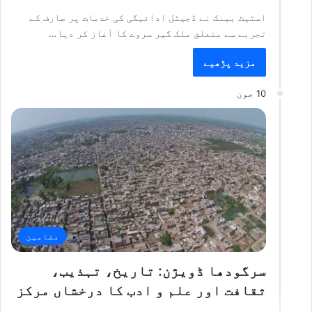
اسٹیٹ بینک نے ڈجیٹل ادائیگی کی خدمات پر صارف کے
تجربے سے متعلق ملک گیر سروے کا آغاز کر دیا…
مزید پڑھیے
10 جون
مضامین
سرگودھا ڈویژن: تاریخ، تہذیب،
ثقافت اور علم و ادب کا درخشاں مرکز