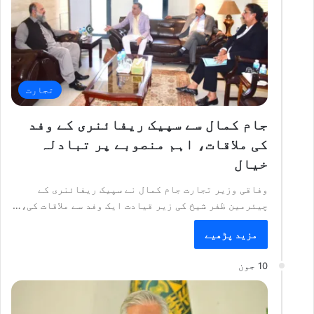
تجارت
جام کمال سے سپیک ریفائنری کے وفد
کی ملاقات، اہم منصوبے پر تبادلہ
خیال
وفاقی وزیر تجارت جام کمال نے سپیک ریفائنری کے
چیئرمین ظفر شیخ کی زیر قیادت ایک وفد سے ملاقات کی،…
مزید پڑھیے
10 جون