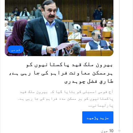
قومی
بیرون ملک قید پاکستانیوں کو
ہرممکن معاونت فراہم کی جا رہی ہے،
طارق فضل چوہدری
آج قومی اسمبلی کو بتایا گیا کہ بیرون ملک قید
پاکستانیوں کو ہر ممکن مدد فراہم کی جا رہی ہے۔
پارلیمانی…
مزید پڑھیے
10 جون