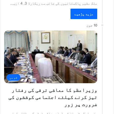
ملک مقیم پاکستانیوں کی جانب سے ریکارڈ 3. 4 ارب…
مزید پڑھیے
10 جون
قومی
وزیراعظم کا معاشی ترقی کی رفتار
تیز کرنے کیلئے اجتماعی کوششوں کی
ضرورت پر زور
وزیراعظم شہباز شریف نے معاشی ترقی کی رفتار تیز