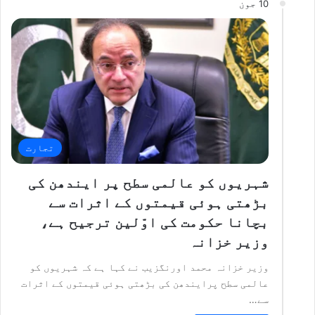
10 جون
تجارت
شہریوں کو عالمی سطح پر ایندھن کی
بڑھتی ہوئی قیمتوں کے اثرات سے
بچانا حکومت کی اوّلین ترجیح ہے،
وزیر خزانہ
وزیر خزانہ محمد اورنگزیب نے کہا ہے کہ شہریوں کو
عالمی سطح پرایندھن کی بڑھتی ہوئی قیمتوں کے اثرات
سے…