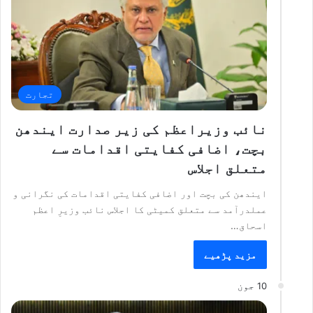
تجارت
نائب وزیراعظم کی زیر صدارت ایندھن
بچت، اضافی کفایتی اقدامات سے
متعلق اجلاس
ایندھن کی بچت اور اضافی کفایتی اقدامات کی نگرانی و
عملدرآمد سے متعلق کمیٹی کا اجلاس نائب وزیرِ اعظم
اسحاق…
مزید پڑھیے
10 جون