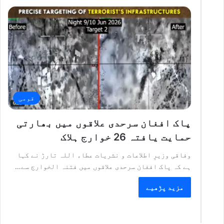
قومی
پاک افغان سرحدی علاقوں میں بھارتی
حمایت یافتہ 26 خوارج ہلاک
وفاقی وزیرِ اطلاعات و نشریات عطاء اللہ تارڑ نے کہا
ہے کہ پاک افغان سرحدی علاقوں میں فتنہ الخوارج سے…
مزید پڑھیے