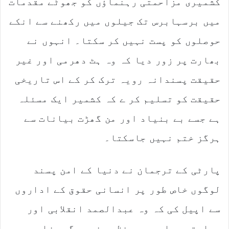
کشمیری مزاحمتی رہنماؤں کو جھوٹے مقدمات
میں برسہابرس تک جیلوں میں رکھنے سے انکے
حوصلوں کو پست نہیں کر سکتا۔ انہوں نے
بھارت پر زور دیا کہ وہ ہٹ دھرمی اور غیر
حقیقت پسندانہ رویہ ترک کر کے اس تاریخی
حقیقت کو تسلیم کر ے کہ کشمیر ایک مسئلہ
ہے جسے بے بنیاد اور من گھڑت بیانات سے
ہرگز ختم نہیں جاسکتا۔
پارٹی کے ترجمان نے دنیا کے امن پسند
لوگوں خاص طور پر انسانی حقوق کے اداروں
سے اپیل کی کہ وہ عبدالصمد انقلابی اور
بھارتی جیلوں میں نظر بند دیگر ہزاروں