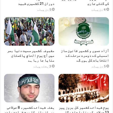
کی گنتی جاری
دوران 21 کشمیری شہید
4 دن پہلے
5 دن پہلے
آزاد جموں و کشمیر قانون ساز
مقبوضہ کشمیر سمیت دنیا بھر
اسمبلی کے دوسرے مرحلے کے
میں آج یومِ الحاقِ پاکستان
انتخابات کل ہوں گے
منایا جا رہا ہے
5 دن پہلے
3 ہفتے پہلے
یومِ شہدائے کشمیر کل بروز پیر
ہفتہ شہدائے کشمیر، 8 جولائی
13 جولائی کو منایا جائے گا
برہان وانی کا یومِ شہادت وادی