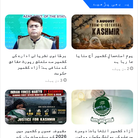
یہ بھی پڑھیے
یومِ استحصالِ کشمیر آج منایا
برطانوی نشریاتی ادارے کی
جا رہا ہے
کشمیر سے متعلق رپورٹ حقائق
کے منافی ہے: آزاد کشمیر
2 دن پہلے
حکومت
3 دن پہلے
آزاد کشمیر انتخابات: دوسرے
مقبوضہ جموں و کشمیر میں
مرحلے کی پولنگ مکمل، ووٹوں
2026 کے پہلے سات ماہ کے