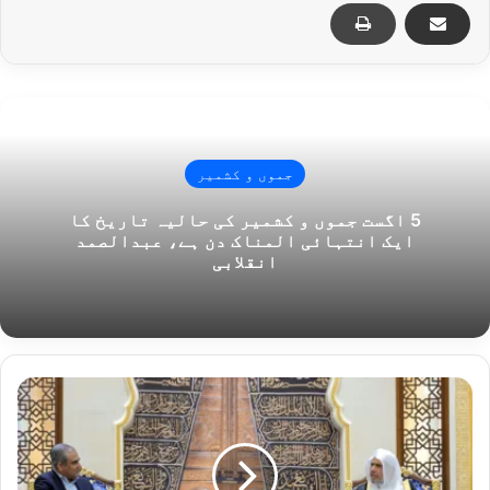
جموں و کشمیر
5 اگست جموں و کشمیر کی حالیہ تاریخ کا
ایک انتہائی المناک دن ہے، عبدالصمد
انقلابی
وزیر
داخلہ
محسن
نقوی
حجام