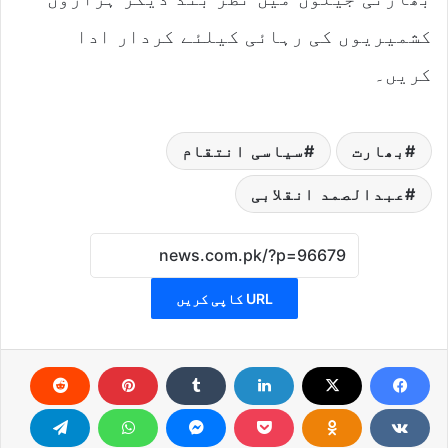
کشمیریوں کی رہائی کیلئے کردار ادا
کریں۔
بھارت
سیاسی انتقام
عبدالصمد انقلابی
URL کاپی کریں