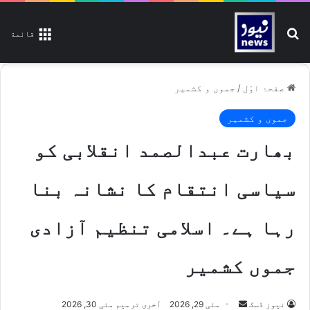
تلاش کیجیے
قائمة
صفحۂ اوّل
/
جموں و کشمیر
جموں و کشمیر
بھارت عبدالصمد انقلابی کو
سیاسی انتقام کا نشانہ بنا
رہا ہے۔ اسلامی تنظیم آزادی
جموں کشمیر
Send
نیوز ڈسک
مئی 29, 2026
آخری ترمیم مئی 30, 2026