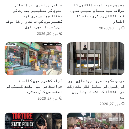
محبوس عبدالصمد انقلابی کا
عالمی برادری اور انسانی
مولانا سید سلمان حسینی ندوی
حقوق کی تنظیمیں بھارت کی
کے انتقال پر گہرے دکھ کا
مختلف جیلوں میں قید
اظہار
کشمیریوں کی حالتِ زار کا نوٹس
لیں: عبدالمجید لون
جون 30, 2026
جون 30, 2026
مودی حکومت حریت رہنماؤں اور
آزاد کشمیر میں کالعدم
کارکنوں کو مسلسل نظر بند رکھ
جوائنٹ عوامی ایکشن کمیٹی کی
کر انتقام کا نشانہ بنا رہی
احتجاجی کال مسترد
ہے
جون 27, 2026
جون 27, 2026