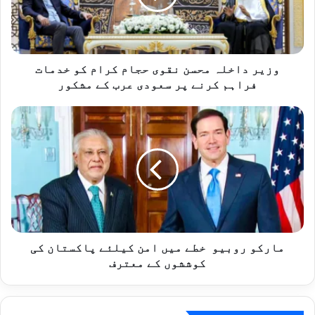
کرام
کو
خدمات
فراہم
کرنے
وزیر داخلہ محسن نقوی حجام کرام کو خدمات
پر
فراہم کرنے پر سعودی عرب کے مشکور
سعودی
عرب
مارکو
کے
روبیو
مشکور
خطے
میں
امن
کیلئے
پاکستان
کی
کوششوں
کے
مارکو روبیو خطے میں امن کیلئے پاکستان کی
معترف
کوششوں کے معترف