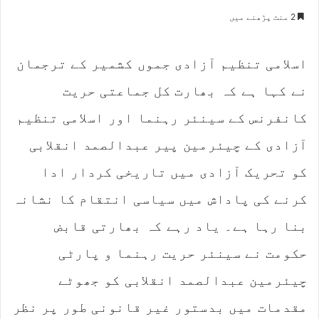
an
2 منٹ پڑھنے میں
email
اسلامی تنظیم آزادی جموں کشمیر کے ترجمان
نے کہا ہے کہ بھارت کل جماعتی حریت
کانفرنس کے سینئر رہنما اور اسلامی تنظیم
آزادی کے چیئرمین پیر عبدالصمد انقلابی
کو تحریک آزادی میں تاریخی کردار ادا
کرنے کی پاداش میں سیاسی انتقام کا نشانہ
بنا رہا ہے۔ یاد رہے کہ بھارتی قابض
حکومت نے سینئر حریت رہنما و پارٹی
چیئرمین عبدالصمد انقلابی کو جھوٹے
مقدمات میں بدستور غیر قانونی طور پر نظر