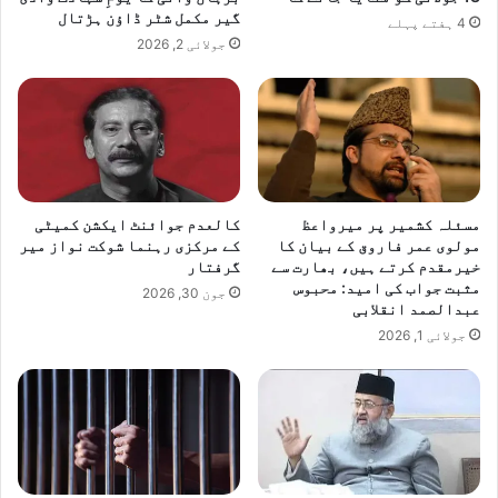
گیر مکمل شٹر ڈاؤن ہڑتال
4 ہفتے پہلے
جولائی 2, 2026
مسئلہ کشمیر پر میرواعظ
کالعدم جوائنٹ ایکشن کمیٹی
مولوی عمر فاروق کے بیان کا
کے مرکزی رہنما شوکت نواز میر
خیرمقدم کرتے ہیں، بھارت سے
گرفتار
مثبت جواب کی امید: محبوس
جون 30, 2026
عبدالصمد انقلابی
جولائی 1, 2026