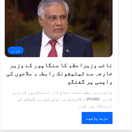
قومی
نائب وزیراعظم کا سنگاپور کے وزیر
خارجہ سے ٹیلیفونک رابطہ، ملاحوں کی
واپسی پر گفتگو
نائب وزیراعظم محمد اسحاق ڈار نے سنگاپور کے وزیر
خارجہ VIVIANبالاکرشنن سے ٹیلی فون پر گفتگو کی
اورسنگا پور کی…
مزید پڑھیے