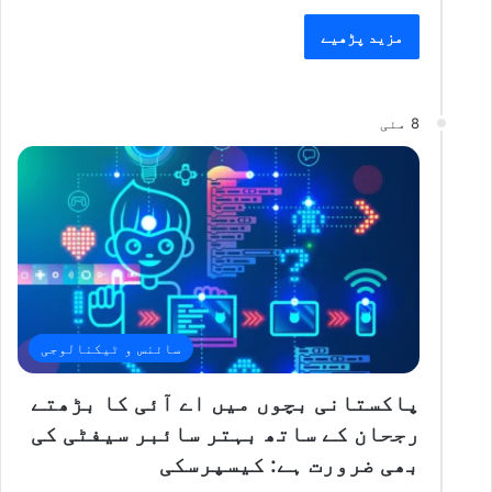
مزید پڑھیے
8 مئی
سائنس و ٹیکنالوجی
پاکستانی بچوں میں اے آئی کا بڑھتے
رجحان کے ساتھ بہتر سائبر سیفٹی کی
بھی ضرورت ہے: کیسپرسکی