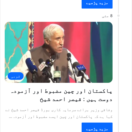
مزید پڑھیے
8 مئی
قومی
پاکستان اور چین مضبوط اور آزمودہ
دوست ہیں : قیصر احمد شیخ
وفاقی وزیر برائے سرمایہ کاری بورڈ قیصر احمد شیخ نے
کہا ہے کہ پاکستان اور چین ایسے مضبوط اور آزمودہ…
مزید پڑھیے