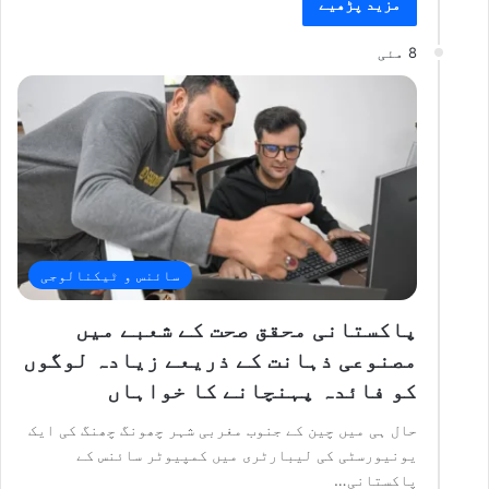
مزید پڑھیے
8 مئی
سائنس و ٹیکنالوجی
پاکستانی محقق صحت کے شعبے میں
مصنوعی ذہانت کے ذریعے زیادہ لوگوں
کو فائدہ پہنچانے کا خواہاں
حال ہی میں چین کے جنوب مغربی شہر چھونگ چھنگ کی ایک
یونیورسٹی کی لیبارٹری میں کمپیوٹر سائنس کے
پاکستانی…