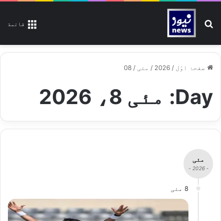
تلاش کیجیے
قائمة
صفحۂ اوّل
/
2026
/
مئی
/
08
Day:
مئی 8، 2026
مئی
- 2026 -
8 مئی