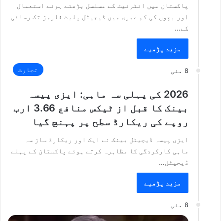
پاکستان میں انٹرنیٹ کے مسلسل بڑھتے ہوئے استعمال
اور بچوں کی کم عمری میں ڈیجیٹل پلیٹ فارمز تک رسائی
کے…
مزید پڑھیے
تجارت
8 مئی
2026 کی پہلی سہ ماہی: ایزی پیسہ
بینک کا قبل از ٹیکس منافع 3.66 ارب
روپے کی ریکارڈ سطح پر پہنچ گیا
ایزی پیسہ ڈیجیٹل بینک نے ایک اور ریکارڈ ساز سہ
ماہی کارکردگی کا مظاہرہ کرتے ہوئے پاکستان کے پہلے
ڈیجیٹل…
مزید پڑھیے
8 مئی