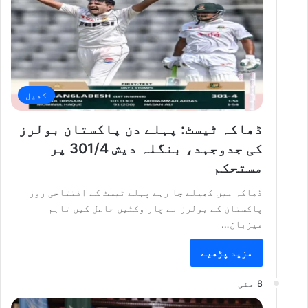
کھیل
ڈھاکہ ٹیسٹ: پہلے دن پاکستان بولرز
کی جدوجہد، بنگلہ دیش 301/4 پر
مستحکم
ڈھاکہ میں کھیلے جا رہے پہلے ٹیسٹ کے افتتاحی روز
پاکستان کے بولرز نے چار وکٹیں حاصل کیں تاہم
میزبان…
مزید پڑھیے
8 مئی