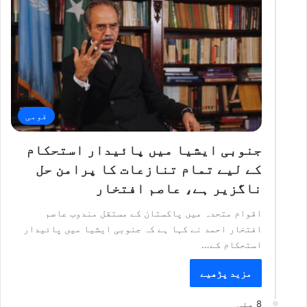
قومی
جنوبی ایشیا میں پائیدار استحکام
کے لیے تمام تنازعات کا پرامن حل
ناگزیر ہے، عاصم افتخار
اقوام متحدہ میں پاکستان کے مستقل مندوب عاصم
افتخار احمد نے کہا ہے کہ جنوبی ایشیا میں پائیدار
استحکام کے…
مزید پڑھیے
8 مئی