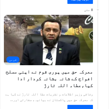
8 مئی
قومی
معرکہ حق میں پوری قوم نے اپنی مسلح
افواج کے شانہ بشانہ کردار ادا
کیا،عطاء اللہ تارڑ
وفاقی وزیر اطلاعات و نشریات عطا اللہ تارڑ نے کہا ہے
کہ معرکہ حق میں پاکستان نے بیانیہ، سفارتی اور…