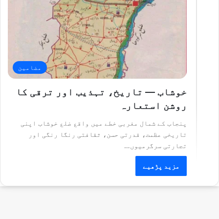
مضامین
خوشاب — تاریخ، تہذیب اور ترقی کا
روشن استعارہ
پنجاب کے شمال مغربی خطے میں واقع ضلع خوشاب اپنی
تاریخی عظمت، قدرتی حسن، ثقافتی رنگا رنگی اور
تجارتی سرگرمیوں…
مزید پڑھیے