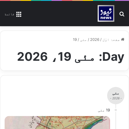
تلاش کیجیے
قائمة
صفحۂ اوّل
/
2026
/
مئی
/
19
Day:
مئی 19، 2026
مئی
- 2026 -
19 مئی