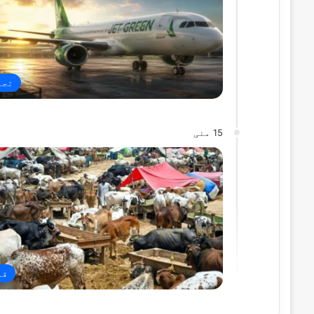
تجا
15 مئی
قو