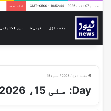
جمعہ, 07 اگست 2026 - GMT+0500 - 19:52:44
تازہ ترین
صفحۂ اوّل
قومی
بین الاقوامی
صفحۂ اوّل
/
2026
/
مئی
/
15
Day:
مئی 15، 2026