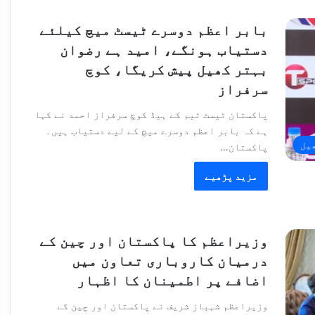
بابر اعظم دوسرے ٹیسٹ میچ کیلئے
دستیاب ہونگے، امید ہے رضوان
بہتر کھیل پیش کریگا، کوچ
سرفراز
پاکستان ٹیسٹ ٹیم کے ہیڈ کوچ سرفراز احمد نے کہا
ہے کہ بابر اعظم دوسرے میچ کے لیے دستیاب ہیں۔
یل
پاکستان…
مزید پڑھیے
وزیراعظم کا پاکستان اور چین کے
درمیان کاروباری تعاون میں
اضافے پر اطمینان کا اظہار
وزیراعظم شہباز شریف نے پاکستان اور چین کے