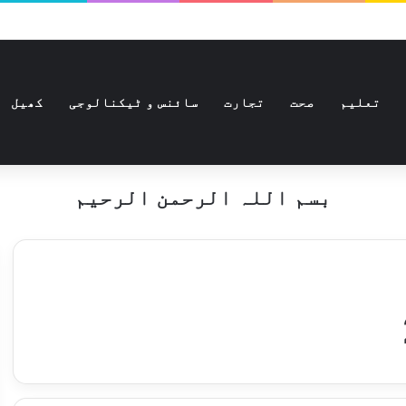
تعلیم
صحت
تجارت
سائنس و ٹیکنالوجی
کھیل
بسم اللہ الرحمن الرحیم