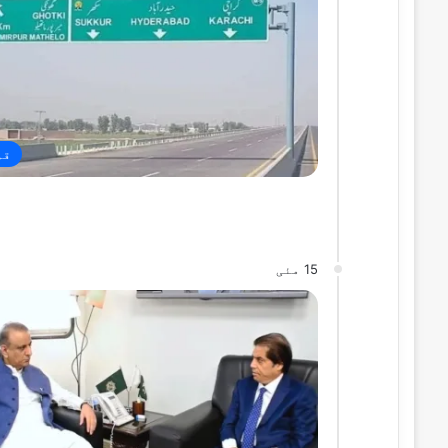
قو
15 مئی