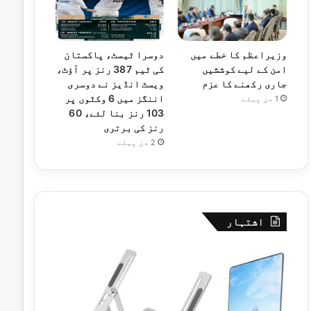
وزیراعظم کا خطے میں
دوسرا ٹیسٹ، پاکستان
امن کے لیے کوششیں
کی ٹیم 387 رنز پر آؤٹ،
جاری رکھنے کا عزم
ویسٹ انڈیز نے دوسری
اننگز میں 6 وکٹوں پر
1 دن پہلے
103 رنز بنا لئے، 60
رنز کی برتری
2 دن پہلے
اشتہار