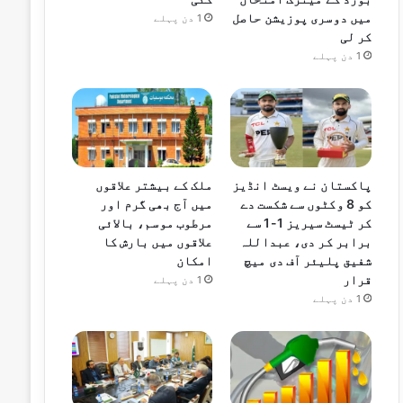
میں دوسری پوزیشن حاصل
1 دن پہلے
کر لی
1 دن پہلے
پاکستان نے ویسٹ انڈیز
ملک کے بیشتر علاقوں
کو 8 وکٹوں سے شکست دے
میں آج بھی گرم اور
کر ٹیسٹ سیریز 1-1 سے
مرطوب موسم، بالائی
برابر کر دی، عبداللہ
علاقوں میں بارش کا
شفیق پلیئر آف دی میچ
امکان
قرار
1 دن پہلے
1 دن پہلے