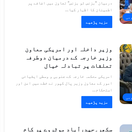
درمیان "بزنس ٹو بزنس” تعاون میں اضافے پر
اطمینان کا اظہار کیا…
می
مزید پڑھیے
وزیر داخلہ اور امریکی معاون
وزیر خارجہ کے درمیان دوطرفہ
تعلقات پر تبادلہ خیال
امریکی محکمہ خارجہ کے جنوبی و وسطی ایشیائی
امور کے معاون وزیر پال کپور نے خطے میں امن اور
استحکام…
می
مزید پڑھیے
سکھر۔حیدرآباد موٹروے پر کام