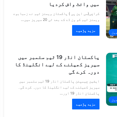
میں وائٹ واش کردیا
کراچی(سی این پی ) پاکستان ویمنز ٹیم نے زمبابوے
ویمنز ٹیم کو ون ڈے کے بعد ٹی 20 سیریز میں…
مزید پڑھیے
یل
پاکستان انڈر 19 ٹیم ستمبر میں
سیریز کھیلنے کے لیے انگلینڈ کا
دورہ کرے گی
ایشین چیمپئن پاکستان انڈر 19 ٹیم ستمبر میں
سیریز کھیلنے کے لیے انگلینڈ کا دورہ کرے گی۔
پاکستان انڈر 19 اور…
یل
مزید پڑھیے