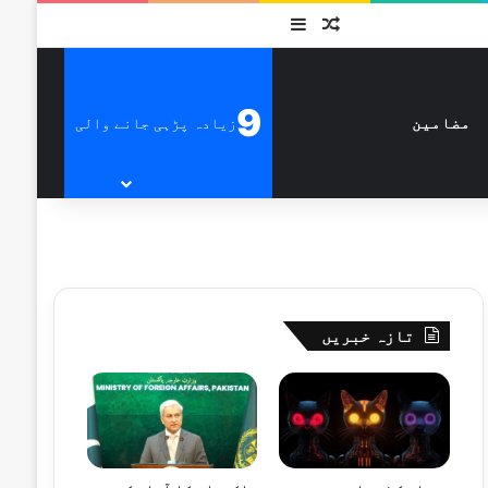
متفرق
Sidebar
9
زیادہ پڑہی جانے والی
مضامین
تازہ خبریں