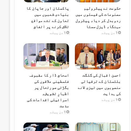
حکومت نے پیٹرولیم
پاکستان اور جاپان کا
مصنوعات کی قیمتوں میں
بنیادی شعبوں میں
ردوبدل کر دیا، پیٹرول
تعاون کے نئے مواقع
مہنگا، ڈیزل سستا
تلاش کرنے پر اتفاق
1 دن پہلے
1 دن پہلے
احسن اقبال کی گلگت
اسحاق ڈار کا مقبوضہ
بلتستان کے ترقیاتی
فلسطینی علاقوں کی
منصوبوں میں تیزی لانے
بگڑتی صورتحال پر
کی ہدایت
اظہارِ تشویش،
اسرائیلی اقدامات کی
1 دن پہلے
مذمت
1 دن پہلے