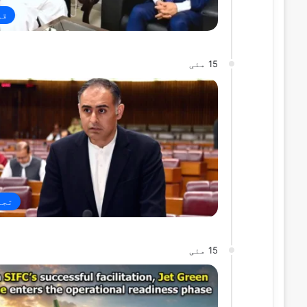
قو
15 مئی
تجا
15 مئی