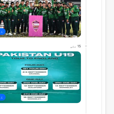
کھ
15 مئی
کھ