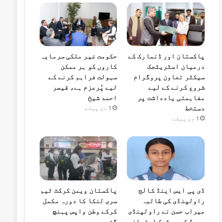
پاکستان اور ڈنمارک کے
حکومت غیر ملکی سرمایہ
درمیان اسٹریٹجک
کاروں کو ہر ممکن
سیکٹر تعاون پروگرام
سہولت فراہم کرنے کے
شروع کرنے کے لیے
لیے پُرعزم ہے، قیصر
مفاہمتی یادداشت پر
احمد شیخ
دستخط
1 دن پہلے
1 دن پہلے
ڈی پی ایس اینڈ کالج
پاکستان ویمن کرکٹ ٹیم
راولپنڈی کی طالبہ
سری لنکا کا دورہ مکمل
میراب حسن نے راولپنڈی
کرکے وطن واپس پہنچ
بورڈ کے میٹرک امتحان
گئی