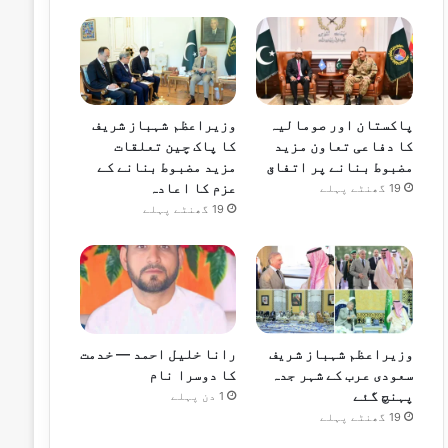
پاکستان اور صومالیہ
وزیراعظم شہباز شریف
کا دفاعی تعاون مزید
کا پاک چین تعلقات
مضبوط بنانے پر اتفاق
مزید مضبوط بنانے کے
عزم کا اعادہ
19 گھنٹے پہلے
19 گھنٹے پہلے
وزیراعظم شہباز شریف
رانا خلیل احمد — خدمت
سعودی عرب کے شہر جدہ
کا دوسرا نام
پہنچ گئے
1 دن پہلے
19 گھنٹے پہلے