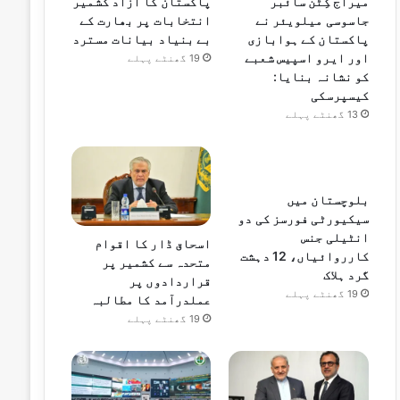
میراج کِٹن سائبر
پاکستان کا آزاد کشمیر
جاسوسی میلویئر نے
انتخابات پر بھارت کے
پاکستان کے ہوابازی
بے بنیاد بیانات مسترد
اور ایرو اسپیس شعبے
19 گھنٹے پہلے
کو نشانہ بنایا:
کیسپرسکی
13 گھنٹے پہلے
بلوچستان میں
سیکیورٹی فورسز کی دو
انٹیلی جنس
اسحاق ڈار کا اقوام
کارروائیاں، 12 دہشت
متحدہ سے کشمیر پر
گرد ہلاک
قراردادوں پر
19 گھنٹے پہلے
عملدرآمد کا مطالبہ
19 گھنٹے پہلے