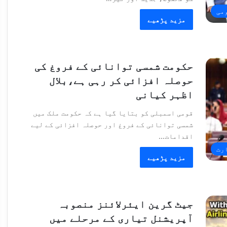
می
مزید پڑھیے
حکومت شمسی توانائی کے فروغ کی
حوصلہ افزائی کر رہی ہے،بلال
اظہر کیانی
قومی اسمبلی کو بتایا گیا ہے کہ حکومت ملک میں
شمسی توانائی کے فروغ اور حوصلہ افزائی کے لیے
اقدامات…
رت
مزید پڑھیے
جیٹ گرین ایئرلائنز منصوبہ
آپریشنل تیاری کے مرحلے میں