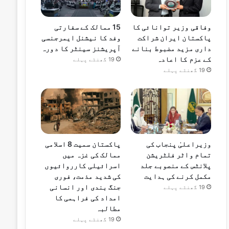
وفاقی وزیر توانائی کا
15 ممالک کے سفارتی
پاکستان ایران شراکت
وفد کا نیشنل ایمرجنسی
داری مزید مضبوط بنانے
آپریشنز سینٹر کا دورہ
کے عزم کا اعادہ
19 گھنٹے پہلے
19 گھنٹے پہلے
وزیراعلیٰ پنجاب کی
پاکستان سمیت 8 اسلامی
تمام واٹر فلٹریشن
ممالک کی غزہ میں
پلانٹس کے منصوبے جلد
اسرائیلی کارروائیوں
مکمل کرنے کی ہدایت
کی شدید مذمت، فوری
جنگ بندی اور انسانی
19 گھنٹے پہلے
امداد کی فراہمی کا
مطالبہ
19 گھنٹے پہلے