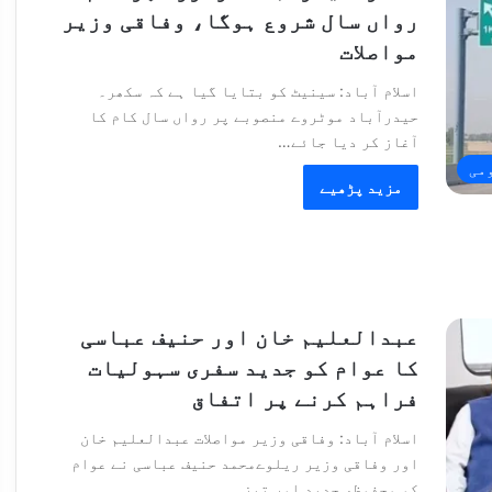
رواں سال شروع ہوگا، وفاقی وزیر
مواصلات
اسلام آباد: سینیٹ کو بتایا گیا ہے کہ سکھر۔
حیدرآباد موٹروے منصوبے پر رواں سال کام کا
آغاز کر دیا جائے…
می
مزید پڑھیے
عبدالعلیم خان اور حنیف عباسی
کا عوام کو جدید سفری سہولیات
فراہم کرنے پر اتفاق
اسلام آباد: وفاقی وزیر مواصلات عبدالعلیم خان
اور وفاقی وزیر ریلوےمحمد حنیف عباسی نے عوام
کو محفوظ، جدید اور تیز…