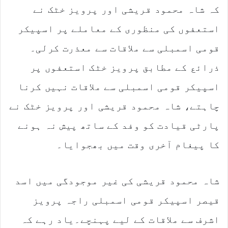
کہ شاہ محمود قریشی اور پرویز خٹک نے
استعفوں کی منظوری کے معاملے پر اسپیکر
قومی اسمبلی سے ملاقات سے معذرت کرلی۔
ذرائع کے مطابق پرویز خٹک استعفوں پر
اسپیکر قومی اسمبلی سے ملاقات نہیں کرنا
چاہتے، شاہ محمود قریشی اور پرویز خٹک نے
پارٹی قیادت کو وفد کے ساتھ پیش نہ ہونے
کا پیغام آخری وقت میں بھجوایا۔
شاہ محمود قریشی کی غیر موجودگی میں اسد
قیصر اسپیکر قومی اسمبلی راجہ پرویز
اشرف سے ملاقات کے لیے پہنچے۔یاد رہے کہ