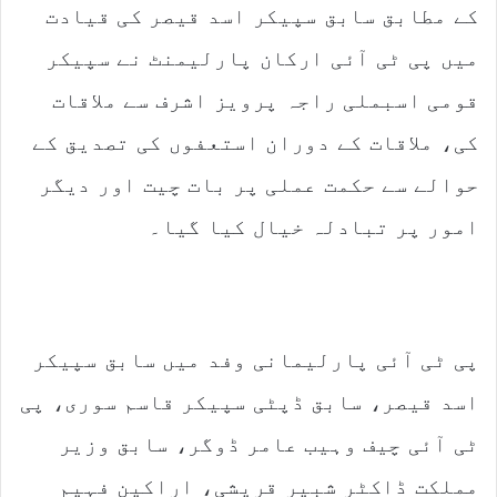
کے مطابق سابق سپیکر اسد قیصر کی قیادت
میں پی ٹی آئی ارکان پارلیمنٹ نے سپیکر
قومی اسبملی راجہ پرویز اشرف سے ملاقات
کی، ملاقات کے دوران استعفوں کی تصدیق کے
حوالے سے حکمت عملی پر بات چیت اور دیگر
امور پر تبادلہ خیال کیا گیا۔
پی ٹی آئی پارلیمانی وفد میں سابق سپیکر
اسد قیصر، سابق ڈپٹی سپیکر قاسم سوری، پی
ٹی آئی چیف وہیب عامر ڈوگر، سابق وزیر
مملکت ڈاکٹر شبیر قریشی، اراکین فہیم