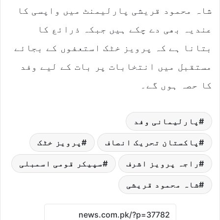
شاہ محمود قریشی پارلیمنٹ میں واپسی کا
عندیہ بھی دے چکے ہیں جبکہ ذرائع کا
بتانا ہے کہ پرویز خٹک استعفوں کے بجائے
مستقبل میں انتخابات پر بات کے لیے وفد
کا حصہ ہوں گے۔
پارلیمانی وفد
پاکستان تحریک انصاف
پرویز خٹک
راجہ پرویز اشرف
سپیکر قومی اسمبلی
شاہ محمود قریشی