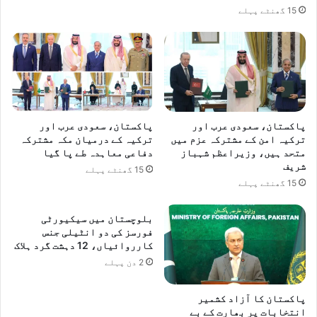
15 گھنٹے پہلے
پاکستان، سعودی عرب اور
پاکستان، سعودی عرب اور
ترکیہ امن کے مشترکہ عزم میں
ترکیہ کے درمیان مکہ مشترکہ
متحد ہیں، وزیراعظم شہباز
دفاعی معاہدہ طے پا گیا
شریف
15 گھنٹے پہلے
15 گھنٹے پہلے
بلوچستان میں سیکیورٹی
فورسز کی دو انٹیلی جنس
کارروائیاں، 12 دہشت گرد ہلاک
2 دن پہلے
پاکستان کا آزاد کشمیر
انتخابات پر بھارت کے بے