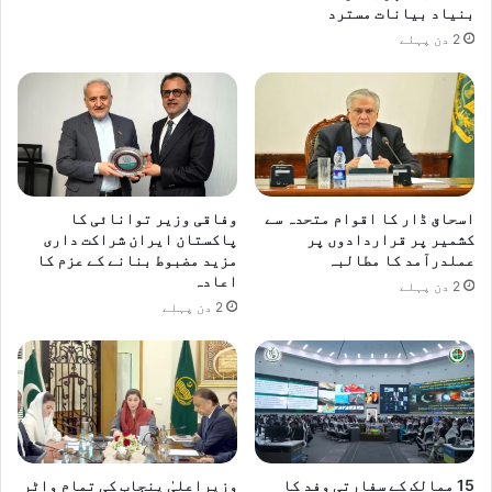
بنیاد بیانات مسترد
2 دن پہلے
اسحاق ڈار کا اقوام متحدہ سے
وفاقی وزیر توانائی کا
کشمیر پر قراردادوں پر
پاکستان ایران شراکت داری
عملدرآمد کا مطالبہ
مزید مضبوط بنانے کے عزم کا
اعادہ
2 دن پہلے
2 دن پہلے
15 ممالک کے سفارتی وفد کا
وزیراعلیٰ پنجاب کی تمام واٹر