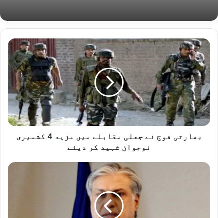
بھارتی
فوج
نے
جعلی
مقابلے
میں
مزید
4
کشمیری
نوجوان
بھارتی فوج نے جعلی مقابلے میں مزید 4 کشمیری
شہید
نوجوان شہید کر دیئے
کر
دیئے
اسحاق
ڈار
کو
بڑا
ریلیف،
نیب