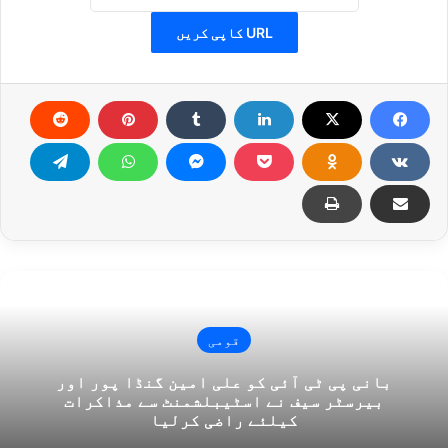
URL کاپی کریں
قومی
بانی پی ٹی آئی کو علی امین گنڈا پور اور
بیرسٹر سیف نے اسٹیبلشمنٹ سے مذاکرات
کیلئے راضی کرلیا