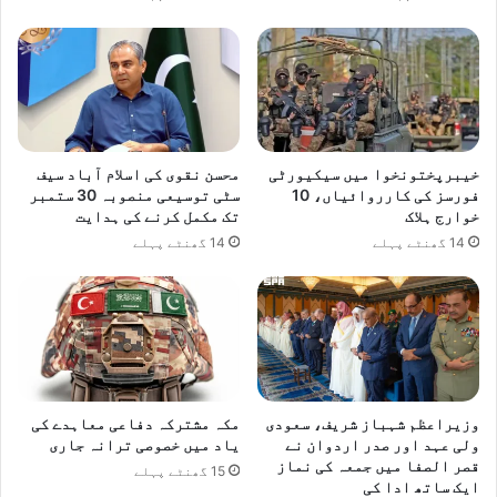
خیبرپختونخوا میں سیکیورٹی
محسن نقوی کی اسلام آباد سیف
فورسز کی کارروائیاں، 10
سٹی توسیعی منصوبہ 30 ستمبر
خوارج ہلاک
تک مکمل کرنے کی ہدایت
14 گھنٹے پہلے
14 گھنٹے پہلے
وزیراعظم شہباز شریف، سعودی
مکہ مشترکہ دفاعی معاہدے کی
ولی عہد اور صدر اردوان نے
یاد میں خصوصی ترانہ جاری
قصر الصفا میں جمعہ کی نماز
15 گھنٹے پہلے
ایک ساتھ ادا کی