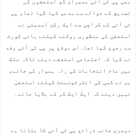
بھی پی ٹی آئی ممبران کو استعفوں کی
تصدیق کے حوالے سے مدعو کیا گیا تھا، پی
ٹی آئی کے کراچی سے ایک رکن اسمبلی نے
استعفیٰ کی منظوری روکنے کیلئے ہائی کورٹ
سے رجوع کیا تھا۔اس موقع پر پی ٹی آئی وفد
نے کہا کہ اجتماعی استعفے دیئے تاکہ ملک
میں عام انتخابات کی راہ ہموار کی جائے،
ہم نے کسی کی انٹرٹینمنٹ کیلئے استعفیٰ
نہیں دیئے کہ ایک ایک کر کے بلایا جائے۔
دوسری جانب ذرائع پی ٹی آئی کا بتانا ہے