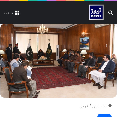
تلاش کیجیے
قائمة
صفحۂ اوّل
/
قومی
قومی