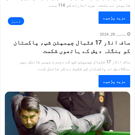
شاہینز نے متحدہ عرب امارات کو 114 سے…
مزید پڑھیے
کھیل
ستمبر 29, 2024
ساف انڈر 17 فٹبال چیمپئن شپ، پاکستان
کو بنگلہ دیش کے ہاتھوں شکست
ساف انڈر 17 فٹبال چیمپئن شپ کے دوسرے سیمی فائنل میں
بنگلادیش نے پاکستان کو شکست دے کر فائنل کے…
مزید پڑھیے