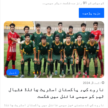
کومیٹس کو 91 رنز سے شکست دیکر سیمی…
مزید پڑھیے
کھیل
اگست 3, 2024
ناروے کپ، پاکستان اسٹریٹ چائلڈ فٹبال
ٹیم کو سیمی فائنل میں شکست
ناروے کپ کے سنسنی خیز سیمی فائنل میں پاکستان اسٹریٹ چائلڈ