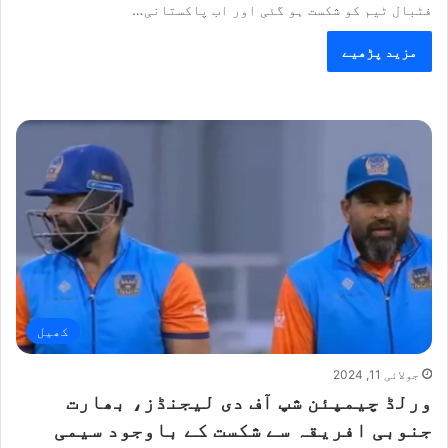
فٹبال ٹیم کو شکست ہو گئی اور اب پاکستانی…
مزید پڑھیے
کھیل
جولائی 11, 2024
ورلڈ چیمپئن شپ آف دی لیجنڈز، بھارت
جنوبی افریقہ سے شکست کے باوجود سیمی