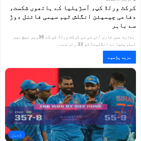
کرکٹ ورلڈ کپ، آسڑیلیا کے ہاتھوں شکست،
دفاعی چیمپئن انگلش ٹیم سیمی فائنل دوڑ
سے باہر
بھارت میں جاری آئی سی سی کرکٹ ورلڈ کپ کے 36ویں میچ میں
آسٹریلیا نے انگلینڈ کو 33 رنز سے…
مزید پڑھیے
کھیل