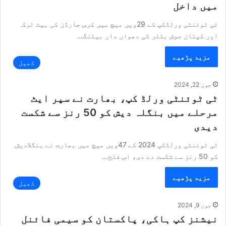
میں داخل
ٹی ٹوئنٹی ورلڈکپ کے 29ویں میچ میں کرس جارڈن کی ہیٹ ٹرک
اور کپتان جوش بٹلر کی دھواں دار بیٹنگ…
مزید پڑھیے
کھیل
جون 22, 2024
ٹی ٹوئنٹی ورلڈ کپ، بھارت نے سپر ایٹ
مرحلے میں بنگلہ دیش کو 50 رنز سے شکست
دیدی
ٹی ٹوئنٹی ورلڈکپ 2024 کے 47ویں میچ میں بھارت نے بنگلادیش
کو 50 رنز سے شکست دے دی، اس فتح…
مزید پڑھیے
کھیل
جون 9, 2024
نیشنز کپ ہاکی، پاکستان کو سیمی فائنل