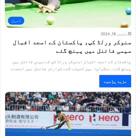
کھیل
ستمبر 18, 2024
سنوکر ورلڈ کپ، پاکستان کے اسجد اقبال
سیمی فائنل میں پہنچ گئے
پاکستان کے اسجد اقبال اسنوکر ورلڈ کپ کے سیمی فائنل میں
پہنچ گئے۔منگولیا میں کھیلے گئے کوارٹر فائنل میں اسجد…
مزید پڑھیے