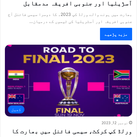
آسڑیلیا اور جنوبی افریقہ مدمقابل
بھارت میں ہونے والے ورلڈ کپ 2023ء کا دوسرا سیمی فائنل آج
جنوبی افریقہ اور آسٹریلیا کی ٹیموں کے درمیان…
مزید پڑھیے
کھیل
نومبر 12, 2023
ورلڈ کپ کرکٹ، سیمی فائنل میں بھارت کا