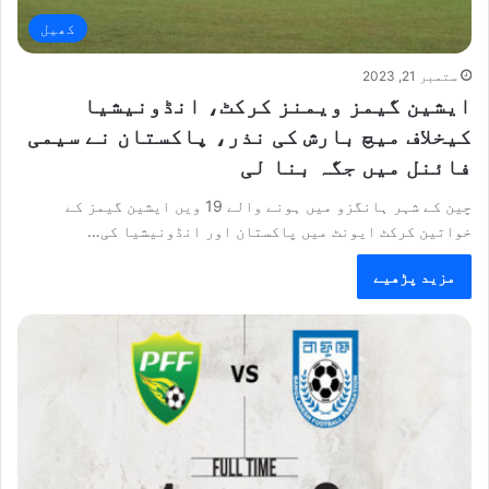
کھیل
ستمبر 21, 2023
ایشین گیمز ویمنز کرکٹ، انڈونیشیا
کیخلاف میچ بارش کی نذر، پاکستان نے سیمی
فائنل میں جگہ بنا لی
چین کے شہر ہانگزو میں ہونے والے 19 ویں ایشین گیمز کے
خواتین کرکٹ ایونٹ میں پاکستان اور انڈونیشیا کی…
مزید پڑھیے