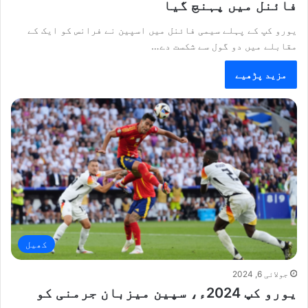
فائنل میں پہنچ گیا
یورو کپ کے پہلے سیمی فائنل میں اسپین نے فرانس کو ایک کے
مقابلے میں دو گول سے شکست دے…
مزید پڑھیے
کھیل
جولائی 6, 2024
یورو کپ 2024ء، سپین میزبان جرمنی کو