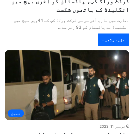
کرکٹ ورلڈ کپ، پاکستان کو آخری میچ میں
انگلینڈ کے ہاتھوں شکست
بھارت میں جاری آئی سی سی کرکٹ ورلڈ کپ کے 44ویں میچ میں
انگلینڈ نے پاکستان کو 93 رنز سے…
مزید پڑھیے
کھیل
نومبر 11, 2023