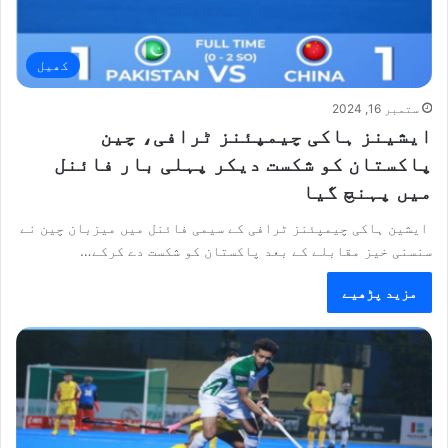
کھیل
ستمبر 16, 2024
ایشینز ہاکی چیمپئنز ٹرافی، چین
پاکستان کو شکست دیکر پہلی بار فائنل
میں پہنچ گیا
ایشین ہاکی چیمپئنز ٹرافی کے سیمی فائنل میں میزبان چین نے
سنسنی خیز مقابلے کے بعد پاکستان کو شکست دے کرکے…
مزید پڑھیے