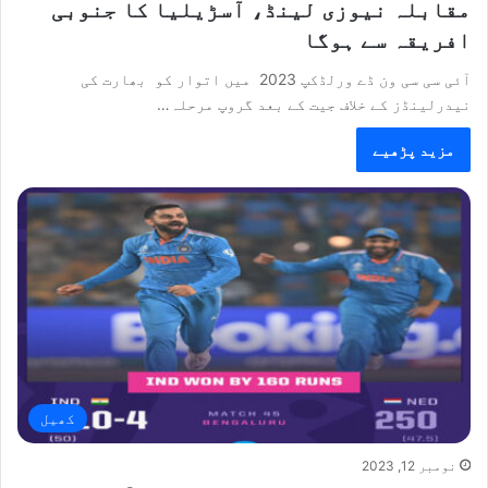
مقابلہ نیوزی لینڈ، آسڑیلیا کا جنوبی
افریقہ سے ہوگا
آئی سی سی ون ڈے ورلڈکپ 2023 میں اتوار کو بھارت کی
نیدرلینڈز کے خلاف جیت کے بعد گروپ مرحلہ…
مزید پڑھیے
کھیل
نومبر 12, 2023