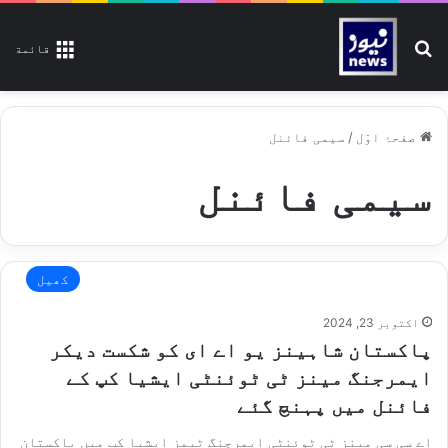
تلاش کیجیے
قائمة
صفحۂ اوّل
/
سیمی فائنل
سیمی فائنل
کھیل
اکتوبر 23, 2024
پاکستان شاہینز یو اے ای کو شکست دیکر
ایمرجنگ مینز ٹی ٹوئنٹی ایشیا کپ کے
فائنل میں پہنچ گئے
اے سی سی مینز ٹی ٹوئنٹی ایمرجنگ ٹیمز ایشیا کپ میں پاکستان