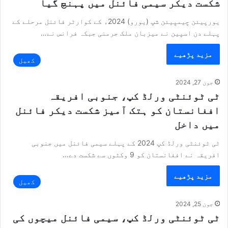
شکست دیکر سیمی فائنل میں پہنچ گیا
یورپیئن چیمپیئن شپ (یورو) 2024ء کے کوارٹر فائنل مرحلے کے
پہلے دن اسپین نے میزبان ملک جرمنی جبکہ فرانس نے…
مزید پڑھیے
کھیل
جون 27, 2024
ٹی ٹوئنٹی ورلڈ کپ، جنوبی افریقہ
افغانستان کو ہتک آمیز شکست دیکر فائنل
میں داخل
ٹی ٹوئنٹی ورلڈ کپ 2024 کے پہلے سیمی فائنل میں جنوبی
افریقہ نے افغانستان کو 9 وکٹوں سے شکست دے…
مزید پڑھیے
کھیل
جون 25, 2024
ٹی ٹوئنٹی ورلڈ کپ، سیمی فائنل میچوں کی