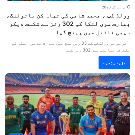
نومبر 2, 2023
ورلڈ کپ ، محمد شامی کی تباہ کن بائولنگ،
بھارت سری لنکا کو 302 رنز سے شکست دیکر
سیمی فائنل میں پہنچ گیا
آئی سی سی ورلڈکپ کے 33 ویں میچ میں بھارت نے سری لنکا کو
یکطرفہ مقابلے میں 302 رنز کے…
مزید پڑھیے