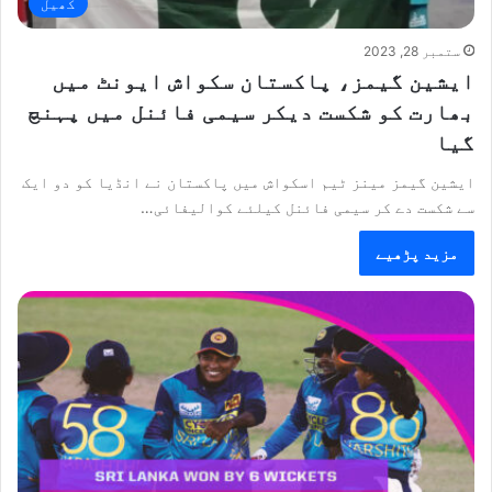
کھیل
ستمبر 28, 2023
ایشین گیمز، پاکستان سکواش ایونٹ میں
بھارت کو شکست دیکر سیمی فائنل میں پہنچ
گیا
ایشین گیمز مینز ٹیم اسکواش میں پاکستان نے انڈیا کو دو ایک
سے شکست دے کر سیمی فائنل کیلئے کوالیفائی…
مزید پڑھیے