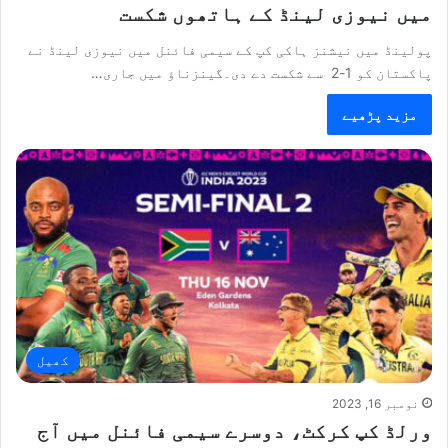
میں نیوزی لینڈ کے ہاتھوں شکست
پولینڈ میں نیشنز ہاکی کپ کے سیمی فائنل میں نیوزی لینڈ نے
پاکستان کو 1-2 سے شکست دے دی۔گینزناؤ میں جاری…
مزید پڑھیے
کھیل
نومبر 16, 2023
ورلڈ کپ کرکٹ، دوسرے سیمی فائنل میں آج