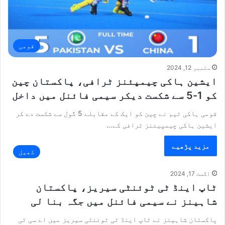
قومی
ستمبر 12, 2024
ایشین ہاکی چیمپئنز ٹرافی، پاکستان چین
کو 1-5 سے شکست دیکر سیمی فائنل میں داخل
قومی ہاکی ٹیم نے چین کو ایک کے مقابلے 5 گول سے شکست دے کر
ایشین ہاکی چیمپیئنز ٹرافی کے…
مزید پڑھیے
کھیل
اگست 17, 2024
ٹاپ اینڈ ٹی ٹوئنٹی سیریز، پاکستان
شاہینز نے سیمی فائنل میں جگہ بنا لی
پاکستان شاہینز نے ٹاپ اینڈ ٹی ٹوئنٹی سیریز میں اے سی ٹی