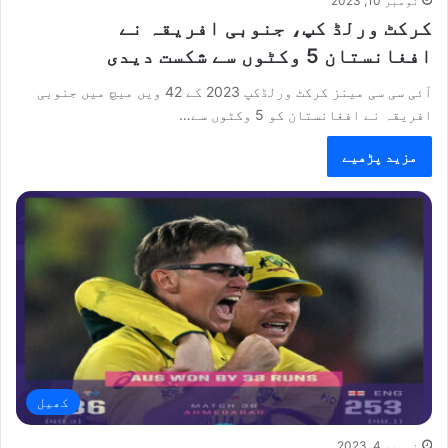
نومبر 10, 2023
کرکٹ ورلڈ کپ، جنوبی افریقہ نے
افغانستان 5 وکٹوں سے شکست دیدی
آئی سی سی مینز کرکٹ ورلڈکپ 2023 کے 42 ویں میچ میں جنوبی
افریقہ نے افغانستان کو 5 وکٹوں سے…
مزید پڑھیے
کھیل
نومبر 4, 2023