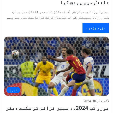
فائنل میں پہنچ گیا
بھارت ورلڈ چیمپئن شپ آف لیجنڈز کے سیمی فائنل میں پہنچ
گیا۔ورلڈ چیمپئنز شپ آف لیجنڈز کرکٹ ٹورنامنٹ میں جنوبی…
مزید پڑھیے
کھیل
جولائی 10, 2024
یورو کپ 2024ء، سپین فرانس کو شکست دیکر