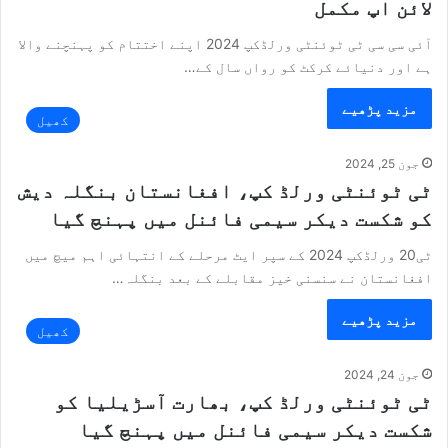
لائن اپ مکمل
آئی سی سی ٹی ٹوئنٹی ورلڈکپ 2024 اپنے اختتام کو پہنچنے والا
ہے اور دنیائے کرکٹ کو رواں سال کے…
مزید پڑھیے
کھیل
جون 25, 2024
ٹی ٹوئنٹی ورلڈ کپ، افغانستان بنگلہ دیش
کو شکست دیکر سیمی فائنل میں پہنچ گیا
ٹی20 ورلڈکپ 2024 کے سپر ایٹ مرحلے کے انتہائی اہم میچ میں
افغانستان نے سنسنی خیز مقابلے کے بعد بنگلہ…
مزید پڑھیے
کھیل
جون 24, 2024
ٹی ٹوئنٹی ورلڈ کپ، بھارت آسڑیلیا کو
شکست دیکر سیمی فائنل میں پہنچ گیا