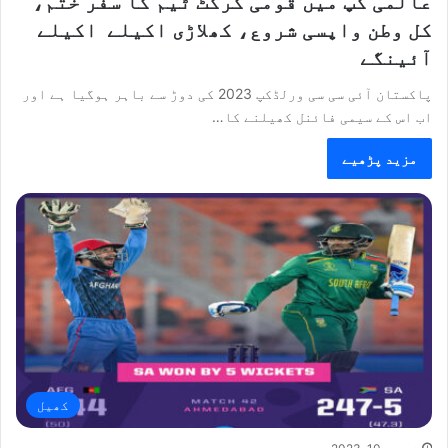
عالمی کپ میں قومی کرکٹ ٹیم کا سفر ختم،
کل وطن واپسی شروع، کھلاڑی اکیلے اکیلے
آئینگے
پاکستان آئی سی سی ورلڈکپ 2023 کی دوڑ سے باہر ہوگیا ہے اور
اب اس کے سیمی فائنل کھیلنے کا…
مزید پڑھیے
کھیل