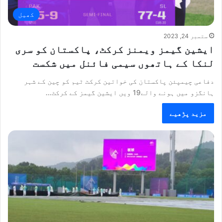
کھیل
ستمبر 24, 2023
ایشین گیمز ویمنز کرکٹ، پاکستان کو سری
لنکا کے ہاتھوں سیمی فائنل میں شکست
دفاعی چیمپئن پاکستان کی خواتین کرکٹ ٹیم کو چین کے شہر
ہانگزو میں ہونے والے19 ویں ایشین گیمز کے کرکٹ…
مزید پڑھیے