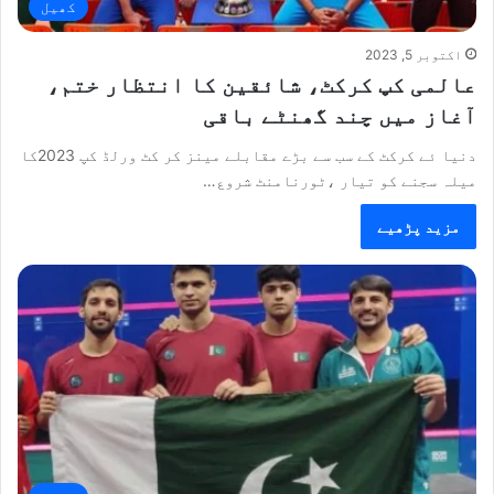
کھیل
اکتوبر 5, 2023
عالمی کپ کرکٹ، شائقین کا انتظار ختم،
آغاز میں چند گھنٹے باقی
دنیا ئے کرکٹ کے سب سے بڑے مقابلے مینز کر کٹ ورلڈ کپ 2023کا
میلہ سجنے کو تیار ،ٹورنامنٹ شروع…
مزید پڑھیے