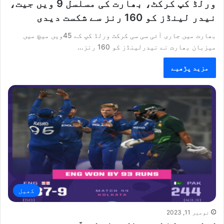
ورلڈ کپ کرکٹ، بھارت کی مسلسل 9 ویں جیت،
نیدر لینڈز کو 160 رنز سے شکست دیدی
بھارت میں جاری آئی سی سی کرکٹ ورلڈ کپ کے 45ویں میچ میں
میزبان بھارت نے نیدرلینڈز کو 160 رنز…
مزید پڑھیے
کھیل
نومبر 11, 2023