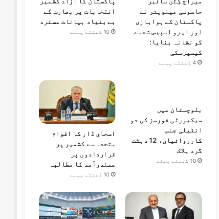
میراج کِٹن سائبر
پاکستان کا آزاد کشمیر
جاسوسی میلویئر نے
انتخابات پر بھارت کے
پاکستان کے ہوابازی
بے بنیاد بیانات مسترد
اور ایرو اسپیس شعبے
10 گھنٹے پہلے
کو نشانہ بنایا:
کیسپرسکی
4 گھنٹے پہلے
بلوچستان میں
سیکیورٹی فورسز کی دو
انٹیلی جنس
اسحاق ڈار کا اقوام
کارروائیاں، 12 دہشت
متحدہ سے کشمیر پر
گرد ہلاک
قراردادوں پر
10 گھنٹے پہلے
عملدرآمد کا مطالبہ
10 گھنٹے پہلے