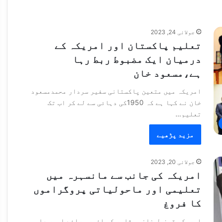
جولائی 24, 2023
تعلیم پاکستان اور امریکہ کے
درمیان ایک مضبوط ربط رہا
ہے،مسعود خان
امریکہ میں متعین پاکستانی سفیر سردار محمدمسعود
خان نے کہا ہے کہ 1950کی دہائی سے لے کر اب تک
تعلیم…
مزید پڑھیے
جولائی 20, 2023
امریکہ کی جانب سے مانسہرہ میں
تعلیمی اور ماحولیاتی پروگراموں
کا فروغ
امریکی قونصل خانہ پشاور کی افسر برائے امور عامہ