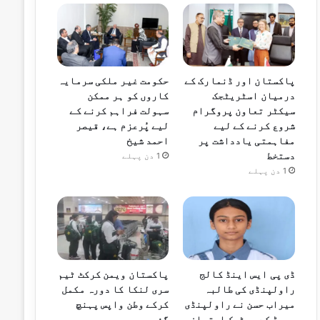
پاکستان اور ڈنمارک کے
حکومت غیر ملکی سرمایہ
درمیان اسٹریٹجک
کاروں کو ہر ممکن
سیکٹر تعاون پروگرام
سہولت فراہم کرنے کے
شروع کرنے کے لیے
لیے پُرعزم ہے، قیصر
مفاہمتی یادداشت پر
احمد شیخ
دستخط
1 دن پہلے
1 دن پہلے
ڈی پی ایس اینڈ کالج
پاکستان ویمن کرکٹ ٹیم
راولپنڈی کی طالبہ
سری لنکا کا دورہ مکمل
میراب حسن نے راولپنڈی
کرکے وطن واپس پہنچ
بورڈ کے میٹرک امتحان
گئی