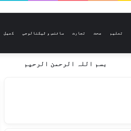
تعلیم
صحت
تجارت
سائنس و ٹیکنالوجی
کھیل
بسم اللہ الرحمن الرحیم