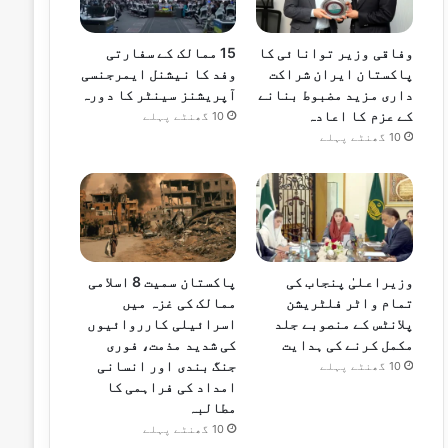
وفاقی وزیر توانائی کا
15 ممالک کے سفارتی
پاکستان ایران شراکت
وفد کا نیشنل ایمرجنسی
داری مزید مضبوط بنانے
آپریشنز سینٹر کا دورہ
کے عزم کا اعادہ
10 گھنٹے پہلے
10 گھنٹے پہلے
وزیراعلیٰ پنجاب کی
پاکستان سمیت 8 اسلامی
تمام واٹر فلٹریشن
ممالک کی غزہ میں
پلانٹس کے منصوبے جلد
اسرائیلی کارروائیوں
مکمل کرنے کی ہدایت
کی شدید مذمت، فوری
جنگ بندی اور انسانی
10 گھنٹے پہلے
امداد کی فراہمی کا
مطالبہ
10 گھنٹے پہلے