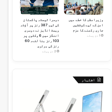
وزیراعظم کا خطے میں
دوسرا ٹیسٹ، پاکستان
امن کے لیے کوششیں
کی ٹیم 387 رنز پر آؤٹ،
جاری رکھنے کا عزم
ویسٹ انڈیز نے دوسری
اننگز میں 6 وکٹوں پر
1 دن پہلے
103 رنز بنا لئے، 60
رنز کی برتری
2 دن پہلے
اشتہار