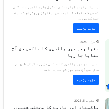
ہائیڈ ایڈیسن ایلیمنٹری اسکول جارج ٹاؤن، واشنگٹن
ڈی سی کے طلباء نے ایمبیسی ایڈاپشن پروگرام کے ایک
حصے کے طور…
مزید پڑھیے
جون 1, 2024
دنیا بھر میں والدین کا عالمی دن آج
منایا جا رہا
دنیا بھر میں والدین کا عالمی دن ہر سال کی طرح اس
سال بھی آج یکم جون کو منایا جا…
مزید پڑھیے
اکتوبر 5, 2023
پاکستان اور ناروے کا مختلف شعبوں