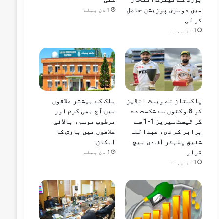
میں دوسری پوزیشن حاصل
1 دن پہلے
کر لی
1 دن پہلے
پاکستان نے ویسٹ انڈیز
ملک کے بیشتر علاقوں
کو 8 وکٹوں سے شکست دے
میں آج بھی گرم اور
کر ٹیسٹ سیریز 1-1 سے
مرطوب موسم، بالائی
برابر کر دی، عبداللہ
علاقوں میں بارش کا
شفیق پلیئر آف دی میچ
امکان
قرار
1 دن پہلے
1 دن پہلے