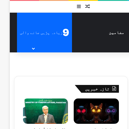
متفرق
Sidebar
9
زیادہ پڑہی جانے والی
مضامین
تازہ خبریں