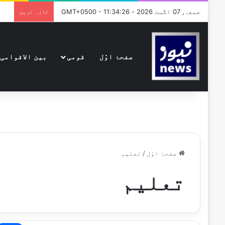
جمعہ, 07 اگست 2026 - GMT+0500 - 11:34:26
تازہ ترین
صفحۂ اوّل
قومی
بین الاقوامی
صفحۂ اوّل
/
تعلیم
تعلیم