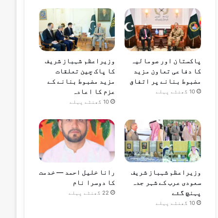
پاکستان اور صومالیہ
وزیراعظم شہباز شریف
کا دفاعی تعاون مزید
کا پاک چین تعلقات
مضبوط بنانے پر اتفاق
مزید مضبوط بنانے کے
عزم کا اعادہ
10 گھنٹے پہلے
10 گھنٹے پہلے
وزیراعظم شہباز شریف
رانا خلیل احمد — خدمت
سعودی عرب کے شہر جدہ
کا دوسرا نام
پہنچ گئے
22 گھنٹے پہلے
10 گھنٹے پہلے