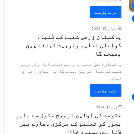
مزید پڑھیے
جولائی 12, 2024
پاکستان زرعی شعبے کے طلباء
کواعلی تعلیم وتربیت کیلئے چین
بھیجے گا
پاکستان اعلیٰ تعلیم و تربیت کیلئے ایک ہزار زرعی
شعبے کے طلباء کو چین بھیجے گا۔یہ اتفاق رائے آج
اسلام…
مزید پڑھیے
جون 12, 2024
حکومت کی اولین ترجیح سکول سے باہر
بچوں کو تعلیم کے مرکزی دھارے میں
لانا ہے،مسعود خان