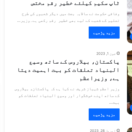
ٹاپ سکیم کیلئے خطیر رقم مختص
وفاقی حکومت نے سالابہ بجٹ میں دیگر شعبوں کی طرح
تعلیم کے شعبے کے لیے بھی خطیر رقم رکھی ہے۔وزیر…
مزید پڑھیے
جون 1, 2023
پاکستان، بیلاروس کے ساتھ وسیع
البنیاد تعلقات کو بہت اہمیت دیتا
ہے، وزیراعظم
وزیر اعظم شہباز شریف نے کہا ہے کہ پاکستان، بیلاروس
کے ساتھ اپنے خوشگوار اور وسیع البنیاد تعلقات کو
بہت…
مزید پڑھیے
اپریل 28, 2023