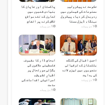
حکومت نے پیٹرولیم
پاکستان اور جاپان کا
مصنوعات کی قیمتوں میں
بنیادی شعبوں میں
ردوبدل کر دیا، پیٹرول
تعاون کے نئے مواقع
مہنگا، ڈیزل سستا
تلاش کرنے پر اتفاق
1 دن پہلے
1 دن پہلے
احسن اقبال کی گلگت
اسحاق ڈار کا مقبوضہ
بلتستان کے ترقیاتی
فلسطینی علاقوں کی
منصوبوں میں تیزی لانے
بگڑتی صورتحال پر
کی ہدایت
اظہارِ تشویش،
اسرائیلی اقدامات کی
1 دن پہلے
مذمت
1 دن پہلے