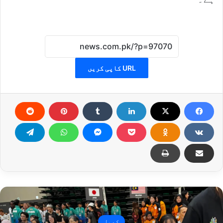
URL کاپی کریں
کھیل