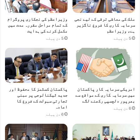
ملک کی معاشی ترقی کے لیے نجی
وزیراعظم کی نجکاری پروگرام
سرمایہ کاری کا فروغ ناگزیر
کے تمام مراحل مقررہ مدت میں
ہے، وزیراعظم
مکمل کرنے کی ہدایت
5 دن پہلے
5 دن پہلے
امریکی سرمایہ کار پاکستان
پاکستان کسٹمز کا محفوظ اور
میں سرمایہ کاری کے مواقع سے
جدید ٹیکنالوجی پر مبنی
بھرپور دلچسپی رکھنے لگے
تجارتی سہولت کے فروغ کا
اعادہ
6 دن پہلے
6 دن پہلے