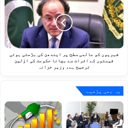
پر
کو
زور
عالمی
سطح
پر
ایندھن
کی
بڑھتی
ہوئی
قیمتوں
شہریوں کو عالمی سطح پر ایندھن کی بڑھتی ہوئی
کے
قیمتوں کے اثرات سے بچانا حکومت کی اوّلین
اثرات
ترجیح ہے، وزیر خزانہ
سے
بچانا
حکومت
کی
یہ بھی پڑھیے
اوّلین
ترجیح
ہے،
وزیر
خزانہ