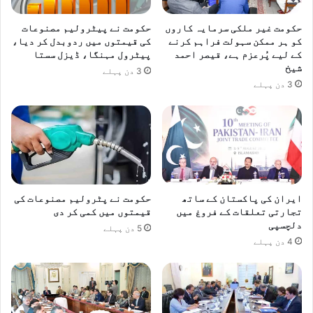
حکومت غیر ملکی سرمایہ کاروں
حکومت نے پیٹرولیم مصنوعات
کو ہر ممکن سہولت فراہم کرنے
کی قیمتوں میں ردوبدل کر دیا،
کے لیے پُرعزم ہے، قیصر احمد
پیٹرول مہنگا، ڈیزل سستا
شیخ
3 دن پہلے
3 دن پہلے
ایران کی پاکستان کے ساتھ
حکومت نے پٹرولیم مصنوعات کی
تجارتی تعلقات کے فروغ میں
قیمتوں میں کمی کر دی
دلچسپی
5 دن پہلے
4 دن پہلے