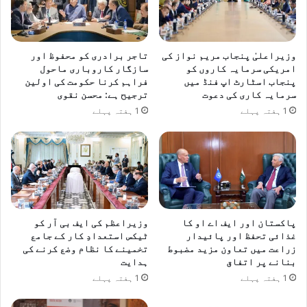
وزیراعلیٰ پنجاب مریم نواز کی
تاجر برادری کو محفوظ اور
امریکی سرمایہ کاروں کو
سازگار کاروباری ماحول
پنجاب اسٹارٹ اپ فنڈ میں
فراہم کرنا حکومت کی اولین
سرمایہ کاری کی دعوت
ترجیح ہے: محسن نقوی
1 ہفتہ پہلے
1 ہفتہ پہلے
پاکستان اور ایف اے او کا
وزیراعظم کی ایف بی آر کو
غذائی تحفظ اور پائیدار
ٹیکس استعدادِ کار کے جامع
زراعت میں تعاون مزید مضبوط
تخمینے کا نظام وضع کرنے کی
بنانے پر اتفاق
ہدایت
1 ہفتہ پہلے
1 ہفتہ پہلے