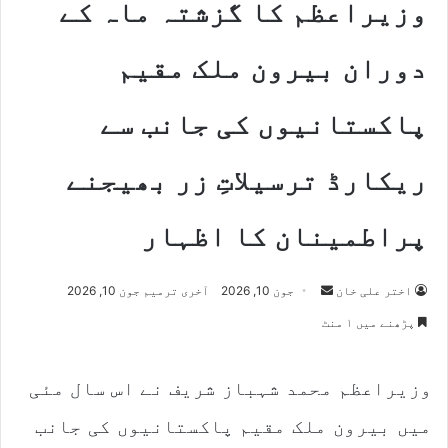
وزیراعظم کا گزشتہ ماہ کے
دوران بیرون ملک مقیم
پاکستانیوں کی جانب سے
ریکارڈ ترسیلاتِ زر بھیجنے
پراطمینان کا اظہار
Send
اختر علی خان
جون 10, 2026
آخری ترمیم جون 10, 2026
an
پڑھنے میں ۱ منٹ
email
وزیراعظم محمد شہباز شریف نے اس سال مئی
میں بیرون ملک مقیم پاکستانیوں کی جانب