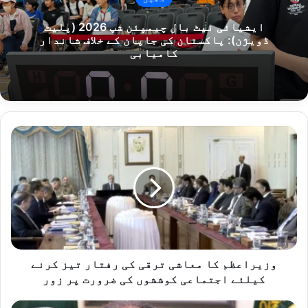
ایشیائی نیٹ بال چیمپئن شپ 2026 (پلیٹ
ڈویژن): پاکستان کی جاپان کے خلاف شاندار
کامیابی
وزیراعظم
کا
معاشی
ترقی
کی
رفتار
تیز
کرنے
کیلئے
اجتماعی
وزیراعظم کا معاشی ترقی کی رفتار تیز کرنے
کوششوں
کیلئے اجتماعی کوششوں کی ضرورت پر زور
کی
ضرورت
شہریوں