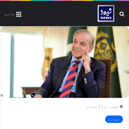
تلاش کیجیے
قائمة
صفحۂ اوّل
/
تجارت
تجارت