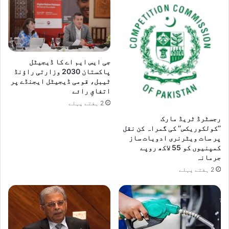
جی ایس ایم اے کا ڈیجیٹل
پاکستان 2030 وزارتی راؤنڈ
ٹیبل، قومی ڈیجیٹل ایجنڈے پر
اتفاقِ رائے
2 ہفتے پہلے
رجسٹرڈ ٹریڈ مارک
’’کولکوریکس‘‘ کی گمراہ کن نقل
پر سات ویٹرنری ادویات ساز
کمپنیوں کو 55 لاکھ روپے
جرمانہ
2 ہفتے پہلے