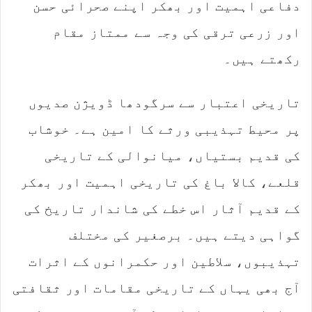
دفاعی اہمیت اور بھکر اپنے صحرائی حسن
اور زرعی ترقی کی وجہ سے ممتاز مقام
رکھتے ہیں۔
تاریخی اعتبار سے سرگودھا ڈویژن صدیوں
پر محیط تہذیبی ورثے کا امین ہے۔ خوشاب
کی قدیم بستیاں، میانوالی کے تاریخی
قلعے، کالا باغ کی تاریخی اہمیت اور بھکر
کے قدیم آثار اس خطے کی شاندار تاریخ کی
گواہی دیتے ہیں۔ برصغیر کی مختلف
تہذیبوں، سلاطین اور حکمرانوں کے اثرات
آج بھی یہاں کے تاریخی مقامات اور ثقافتی