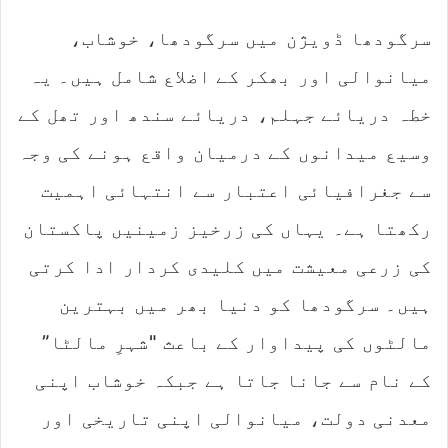
سرگودھا ڈویژن میں سرگودھا، خوشاب،
میانوالی اور بھکر کے اضلاع شامل ہیں۔ یہ
خطہ دریائے جہلم، دریائے سندھ اور تھل کے
وسیع میدانوں کے درمیان واقع ہونے کی وجہ
سے جغرافیائی اعتبار سے انتہائی اہمیت
رکھتا ہے۔ یہاں کی زرخیز زمینیں پاکستان
کی زرعی معیشت میں کلیدی کردار ادا کرتی
ہیں۔ سرگودھا کو دنیا بھر میں بہترین
مالٹوں کی پیداوار کے باعث "شہرِ مالٹا”
کے نام سے جانا جاتا ہے جبکہ خوشاب اپنی
معدنی دولت، میانوالی اپنی تاریخی اور