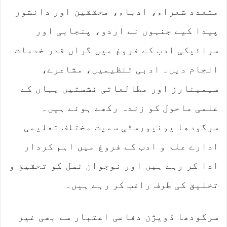
متعدد شعراء، ادباء، محققین اور دانشور
پیدا کیے جنہوں نے اردو، پنجابی اور
سرائیکی ادب کے فروغ میں گراں قدر خدمات
انجام دیں۔ ادبی تنظیمیں، مشاعرے،
سیمینارز اور مطالعاتی نشستیں یہاں کے
علمی ماحول کو زندہ رکھے ہوئے ہیں۔
سرگودھا یونیورسٹی سمیت مختلف تعلیمی
ادارے علم و ادب کے فروغ میں اہم کردار
ادا کر رہے ہیں اور نوجوان نسل کو تحقیق و
تخلیق کی طرف راغب کر رہے ہیں۔
سرگودھا ڈویژن دفاعی اعتبار سے بھی غیر