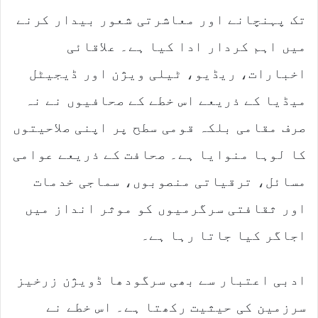
تک پہنچانے اور معاشرتی شعور بیدار کرنے
میں اہم کردار ادا کیا ہے۔ علاقائی
اخبارات، ریڈیو، ٹیلی ویژن اور ڈیجیٹل
میڈیا کے ذریعے اس خطے کے صحافیوں نے نہ
صرف مقامی بلکہ قومی سطح پر اپنی صلاحیتوں
کا لوہا منوایا ہے۔ صحافت کے ذریعے عوامی
مسائل، ترقیاتی منصوبوں، سماجی خدمات
اور ثقافتی سرگرمیوں کو موثر انداز میں
اجاگر کیا جاتا رہا ہے۔
ادبی اعتبار سے بھی سرگودھا ڈویژن زرخیز
سرزمین کی حیثیت رکھتا ہے۔ اس خطے نے