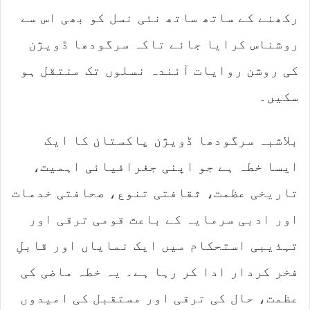
رکھنے کے ساتھ ساتھ نئی نسل کو بھی اس سے
روشناس کرایا جائے تاکہ سرگودھا ڈویژن
کی روشن روایات آئندہ نسلوں تک منتقل ہو
سکیں۔
بلاشبہ سرگودھا ڈویژن پاکستان کا ایک
ایسا خطہ ہے جو اپنی جغرافیائی اہمیت،
تاریخی عظمت، ثقافتی تنوع، صحافتی خدمات
اور ادبی سرمایہ کے باعث قومی ترقی اور
تہذیبی استحکام میں ایک نمایاں اور قابلِ
فخر کردار ادا کر رہا ہے۔ یہ خطہ ماضی کی
عظمت، حال کی ترقی اور مستقبل کی امیدوں