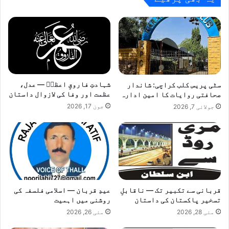
کا
آغاز
شہادتِ فاروقِ اعظمؓ — عدل،
سٹی پریس کلب کراچی: شاندار
عظمت اور وفا کی لازوال داستان
صحافتی روایات کا امین ادارہ
جون 17, 2026
جولائی 7, 2026
قربانی سے تکبیر تک — ناقابلِ
عیدِ قربان — اسلامی فلسفہ کی
تسخیر پاکستان کی داستان
روشنی میں اہمیت
مئی 28, 2026
مئی 26, 2026