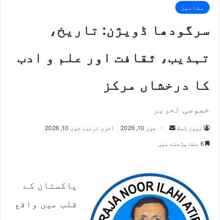
مضامین
سرگودھا ڈویژن: تاریخ،
تہذیب، ثقافت اور علم و ادب
کا درخشاں مرکز
خصوصی تحریر
Send
نیوز ڈسک
جون 10, 2026
آخری ترمیم جون 10, 2026
an
6 منٹ پڑھنے میں
email
پاکستان کے
قلب میں واقع