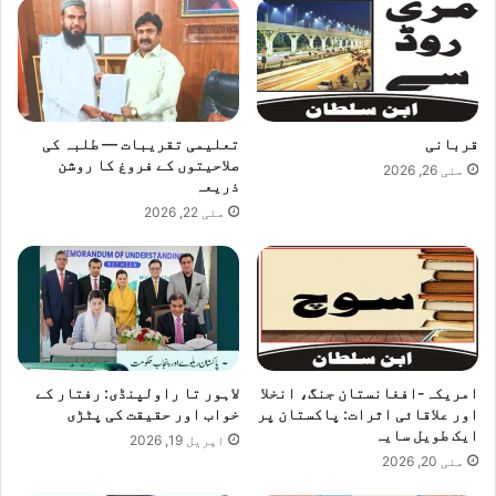
قربانی
تعلیمی تقریبات — طلبہ کی
صلاحیتوں کے فروغ کا روشن
مئی 26, 2026
ذریعہ
مئی 22, 2026
امریکہ-افغانستان جنگ، انخلا
لاہور تا راولپنڈی: رفتار کے
اور علاقائی اثرات: پاکستان پر
خواب اور حقیقت کی پٹڑی
ایک طویل سایہ
اپریل 19, 2026
مئی 20, 2026