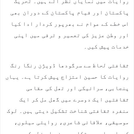
روایات میں نمایاں نظر آتے ہیں۔ تحریک
پاکستان اور قیام پاکستان کے دوران بھی
اس خطے کے عوام نے بھرپور کردار ادا کیا
اور وطن عزیز کی تعمیر و ترقی میں اپنی
خدمات پیش کیں۔
ثقافتی لحاظ سے سرگودھا ڈویژن رنگا رنگ
روایات کا حسین امتزاج پیش کرتا ہے۔ یہاں
پنجابی، سرائیکی اور تھل کی مقامی
ثقافتیں ایک دوسرے میں گھل مل کر ایک
منفرد ثقافتی شناخت تشکیل دیتی ہیں۔ لوک
موسیقی، علاقائی شاعری، روایتی میلوں،
کھیلوں اور دستکاریوں نے اس خطے کی