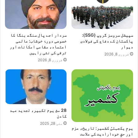
سپیشل سروسز گروپ (SSG):
سردار اجے پال سنگھ بنگا کا
پاکستان کے دفاع کی فولادی
خصوصی دورۂ خوشاب: عالمی
دیوار
اعتماد، مقامی امکانات اور
ترقی کی نئی راہیں
فروری 8, 2026
فروری 8, 2026
28 مئ یوم تکبیر، تجدید عہد
کادن
مئی 28, 2025
یومِ یکجہتیٔ کشمیر: تاریخ، عزم
اور حقِ خودارادیت کی علامت