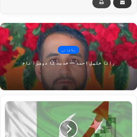
علاقائی
رانا خلیل احمد — خدمت کا دوسرا نام
پاکستان
میں
معاشی
بہتری
کے
اقدامات