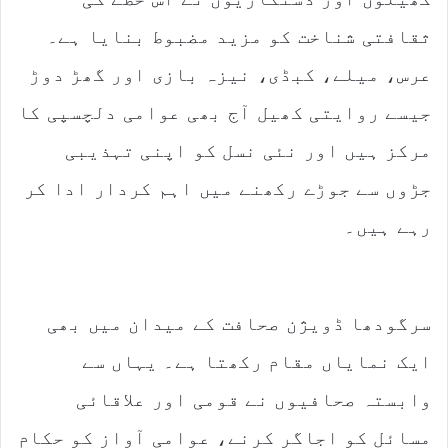
ثقافتی شناخت کو مزید مضبوط بنایا ہے۔
عرس، میلے، کبڈی، نیزہ بازی اور گھڑ دوڑ
جیسے روایتی کھیل آج بھی عوامی دلچسپی کا
مرکز ہیں اور نئی نسل کو اپنی تہذیبی
جڑوں سے جوڑے رکھنے میں اہم کردار ادا کر
رہے ہیں۔
سرگودھا ڈویژن صحافت کے میدان میں بھی
ایک نمایاں مقام رکھتا ہے۔ یہاں سے
وابستہ صحافیوں نے قومی اور علاقائی
مسائل کو اجاگر کرنے، عوامی آواز کو حکام