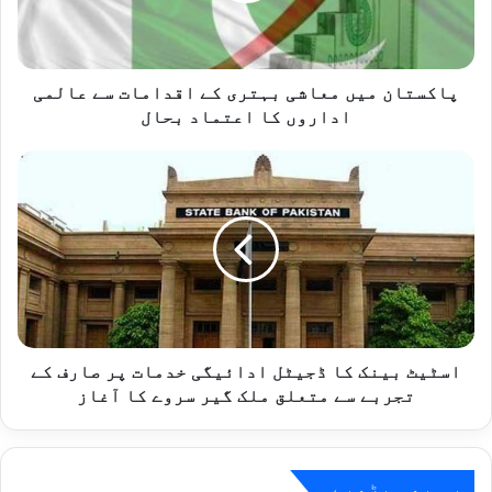
سے
عالمی
اداروں
کا
پاکستان میں معاشی بہتری کے اقدامات سے عالمی
اعتماد
اداروں کا اعتماد بحال
بحال
اسٹیٹ
بینک
کا
ڈجیٹل
ادائیگی
خدمات
پر
صارف
کے
تجربے
اسٹیٹ بینک کا ڈجیٹل ادائیگی خدمات پر صارف کے
سے
تجربے سے متعلق ملک گیر سروے کا آغاز
متعلق
ملک
گیر
سروے
یہ بھی پڑھیے