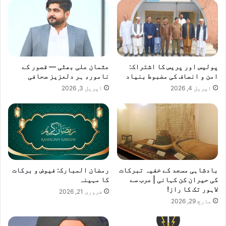
پولیس اور پریس کا اشتراک:
عثمان علی بھٹی — قصور کے
امن و انصاف کی مضبوط بنیاد
نامور، ہر دلعزیز صحافی
اپریل 4, 2026
اپریل 3, 2026
بادشاہی مسجد کے خفیہ تبرکات
رمضان المبارک: فیوض و برکات
کی حیران کن کہانی | عرب سے
کا مہینہ
لاہور تک کا راز!
فروری 21, 2026
مارچ 29, 2026