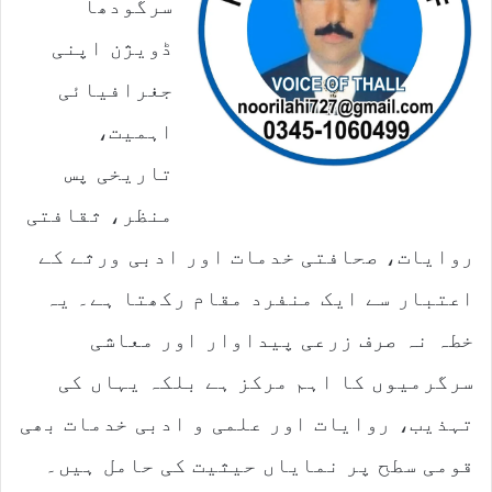
سرگودھا
ڈویژن اپنی
جغرافیائی
اہمیت،
تاریخی پس
منظر، ثقافتی
روایات، صحافتی خدمات اور ادبی ورثے کے
اعتبار سے ایک منفرد مقام رکھتا ہے۔ یہ
خطہ نہ صرف زرعی پیداوار اور معاشی
سرگرمیوں کا اہم مرکز ہے بلکہ یہاں کی
تہذیب، روایات اور علمی و ادبی خدمات بھی
قومی سطح پر نمایاں حیثیت کی حامل ہیں۔