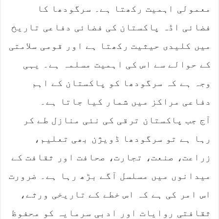
معمولی اہمیت رکھتا ہے۔ سرگودھا کا
فضائی اڈہ پاکستان کی فضائی دفاعی تاریخ
میں کلیدی حیثیت رکھتا ہے اور قومی سلامتی
کے حوالے سے اس کی اہمیت مسلمہ ہے۔ یہی
وجہ ہے کہ سرگودھا کو پاکستان کے اہم
دفاعی مراکز میں شمار کیا جاتا ہے۔
آج جب پاکستان ترقی کی نئی منازل طے کر
رہا ہے تو سرگودھا ڈویژن بھی تعلیم،
زراعت، صنعت، تجارت، صحافت اور ثقافت کے
میدانوں میں مسلسل آگے بڑھ رہا ہے۔ ضرورت
اس امر کی ہے کہ اس خطے کے تاریخی ورثے،
ثقافتی روایات اور ادبی سرمایہ کو محفوظ