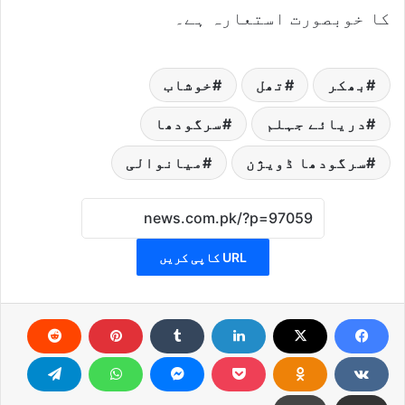
کا خوبصورت استعارہ ہے۔
بھکر
تھل
خوشاب
دریائے جہلم
سرگودھا
سرگودھا ڈویژن
میانوالی
URL کاپی کریں