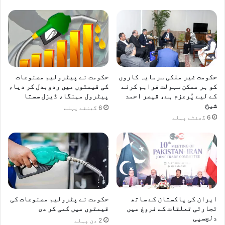
لے
لیا
حکومت غیر ملکی سرمایہ کاروں
حکومت نے پیٹرولیم مصنوعات
کو ہر ممکن سہولت فراہم کرنے
کی قیمتوں میں ردوبدل کر دیا،
کے لیے پُرعزم ہے، قیصر احمد
پیٹرول مہنگا، ڈیزل سستا
شیخ
6 گھنٹے پہلے
6 گھنٹے پہلے
ایران کی پاکستان کے ساتھ
حکومت نے پٹرولیم مصنوعات کی
تجارتی تعلقات کے فروغ میں
قیمتوں میں کمی کر دی
دلچسپی
2 دن پہلے