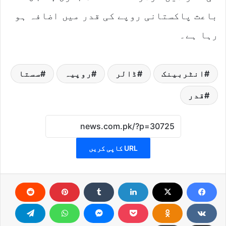
باعث پاکستانی روپے کی قدر میں اضافہ ہو
رہا ہے۔
انٹربینک
ڈالر
روپیہ
سستا
قدر
URL کاپی کریں