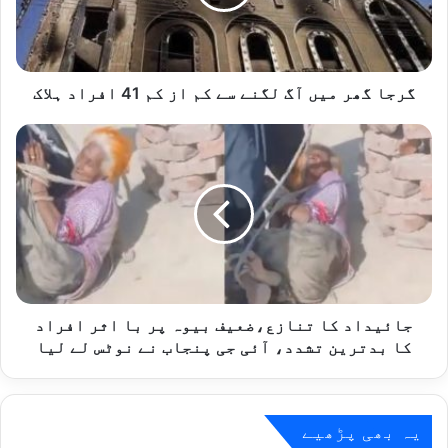
سے
کم
از
کم
41
گرجا گھر میں آگ لگنے سے کم از کم 41 افراد ہلاک
افراد
ہلاک
جائیداد
کا
تنازع،ضعیف
بیوہ
پر
با
اثر
افراد
کا
بدترین
جائیداد کا تنازع،ضعیف بیوہ پر با اثر افراد
تشدد،
کا بدترین تشدد، آئی جی پنجاب نے نوٹس لے لیا
آئی
جی
پنجاب
نے
یہ بھی پڑھیے
نوٹس