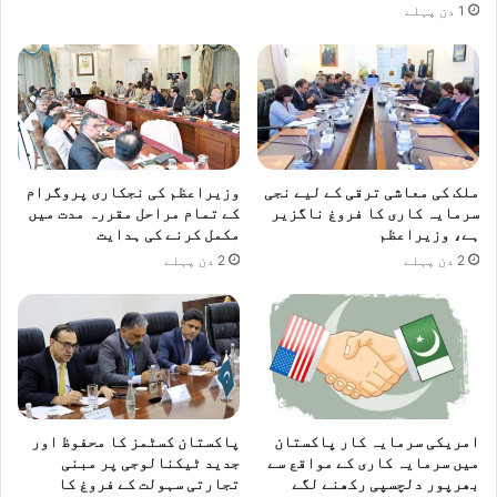
1 دن پہلے
ملک کی معاشی ترقی کے لیے نجی
وزیراعظم کی نجکاری پروگرام
سرمایہ کاری کا فروغ ناگزیر
کے تمام مراحل مقررہ مدت میں
ہے، وزیراعظم
مکمل کرنے کی ہدایت
2 دن پہلے
2 دن پہلے
امریکی سرمایہ کار پاکستان
پاکستان کسٹمز کا محفوظ اور
میں سرمایہ کاری کے مواقع سے
جدید ٹیکنالوجی پر مبنی
بھرپور دلچسپی رکھنے لگے
تجارتی سہولت کے فروغ کا