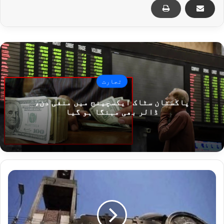
تجارت
پاکستان سٹاک ایکسچینج میں منفی دن،
ڈالر بھی مہنگا ہو گیا
گرجا
گھر
میں
آگ
لگنے