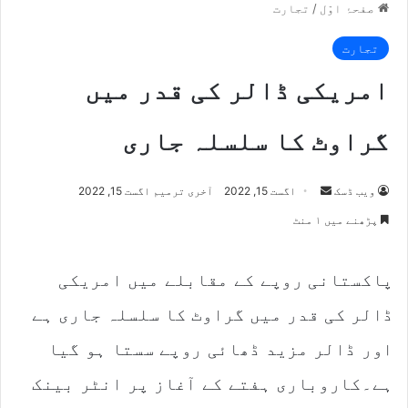
صفحۂ اوّل
/
تجارت
تجارت
امریکی ڈالر کی قدر میں
گراوٹ کا سلسلہ جاری
Send
ویب ڈسک
اگست 15, 2022
آخری ترمیم اگست 15, 2022
an
پڑھنے میں ۱ منٹ
email
پاکستانی روپے کے مقابلے میں امریکی
ڈالر کی قدر میں گراوٹ کا سلسلہ جاری ہے
اور ڈالر مزید ڈھائی روپے سستا ہو گیا
ہے۔کاروباری ہفتے کے آغاز پر انٹر بینک