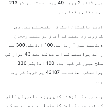
میں ڈالر 2 روپے 49 پیسے سستا ہو کر 213
روپے کا ہو گیا ہے۔
ادھر پاکستان اسٹاک ایکسچینج میں بھی
کاروباری ہفتے کے آغاز پر مثبت رجحان
دیکھنے میں آ رہا ہے۔100 انڈیکس 300 سے
زائد پوائنٹس کے اضافے کے بعد 43 ہزار کی
سطح عبور کر گیا ہے، 100 انڈیکس 330
پوائنٹس اضافے سے 43187 پر ٹریڈ کر رہا
ہے۔
یاد رہے کہ گزشتہ کئی روز سے امریکی ڈالر
کی قدر میں گراوٹ کا سلسلہ جاری ہے جس کے