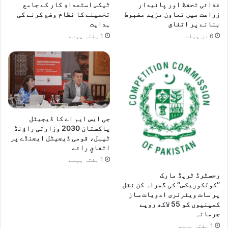
غذائی تحفظ اور پائیدار
ٹیکس استعدادِ کار کے جامع
زراعت میں تعاون مزید مضبوط
تخمینے کا نظام وضع کرنے کی
بنانے پر اتفاق
ہدایت
6 دن پہلے
1 ہفتہ پہلے
جی ایس ایم اے کا ڈیجیٹل
پاکستان 2030 وزارتی راؤنڈ
ٹیبل، قومی ڈیجیٹل ایجنڈے پر
اتفاقِ رائے
1 ہفتہ پہلے
رجسٹرڈ ٹریڈ مارک
’’کولکوریکس‘‘ کی گمراہ کن نقل
پر سات ویٹرنری ادویات ساز
کمپنیوں کو 55 لاکھ روپے
جرمانہ
1 ہفتہ پہلے