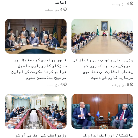
اعادہ
4 دن پہلے
4 دن پہلے
وزیراعلیٰ پنجاب مریم نواز کی
تاجر برادری کو محفوظ اور
امریکی سرمایہ کاروں کو
سازگار کاروباری ماحول
پنجاب اسٹارٹ اپ فنڈ میں
فراہم کرنا حکومت کی اولین
سرمایہ کاری کی دعوت
ترجیح ہے: محسن نقوی
5 دن پہلے
6 دن پہلے
پاکستان اور ایف اے او کا
وزیراعظم کی ایف بی آر کو