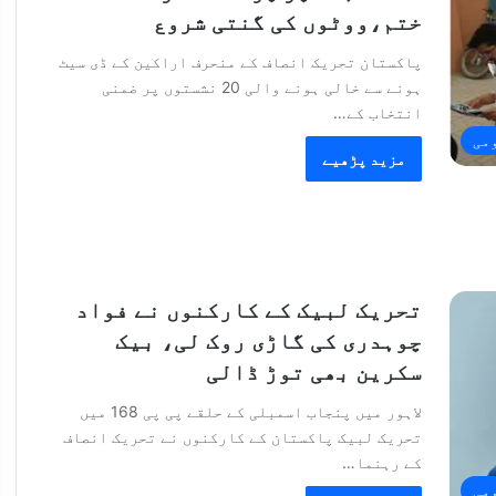
ختم،ووٹوں کی گنتی شروع
پاکستان تحریک انصاف کے منحرف اراکین کے ڈی سیٹ
ہونے سے خالی ہونے والی 20 نشستوں پر ضمنی
انتخاب کے…
می
مزید پڑھیے
تحریک لبیک کے کارکنوں نے فواد
چوہدری کی گاڑی روک لی، بیک
سکرین بھی توڑ ڈالی
لاہور میں پنجاب اسمبلی کے حلقے پی پی 168 میں
تحریک لبیک پاکستان کے کارکنوں نے تحریک انصاف
کے رہنما…
می