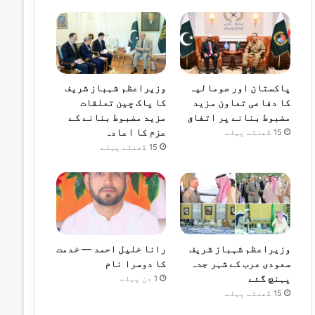
پاکستان اور صومالیہ
وزیراعظم شہباز شریف
کا دفاعی تعاون مزید
کا پاک چین تعلقات
مضبوط بنانے پر اتفاق
مزید مضبوط بنانے کے
عزم کا اعادہ
15 گھنٹے پہلے
15 گھنٹے پہلے
وزیراعظم شہباز شریف
رانا خلیل احمد — خدمت
سعودی عرب کے شہر جدہ
کا دوسرا نام
پہنچ گئے
1 دن پہلے
15 گھنٹے پہلے