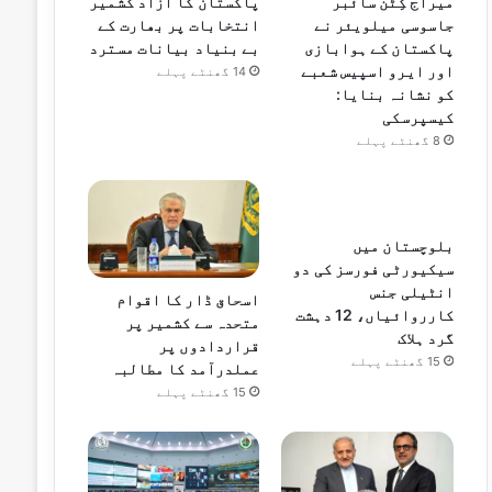
میراج کِٹن سائبر
پاکستان کا آزاد کشمیر
جاسوسی میلویئر نے
انتخابات پر بھارت کے
پاکستان کے ہوابازی
بے بنیاد بیانات مسترد
اور ایرو اسپیس شعبے
14 گھنٹے پہلے
کو نشانہ بنایا:
کیسپرسکی
8 گھنٹے پہلے
بلوچستان میں
سیکیورٹی فورسز کی دو
انٹیلی جنس
اسحاق ڈار کا اقوام
کارروائیاں، 12 دہشت
متحدہ سے کشمیر پر
گرد ہلاک
قراردادوں پر
15 گھنٹے پہلے
عملدرآمد کا مطالبہ
15 گھنٹے پہلے