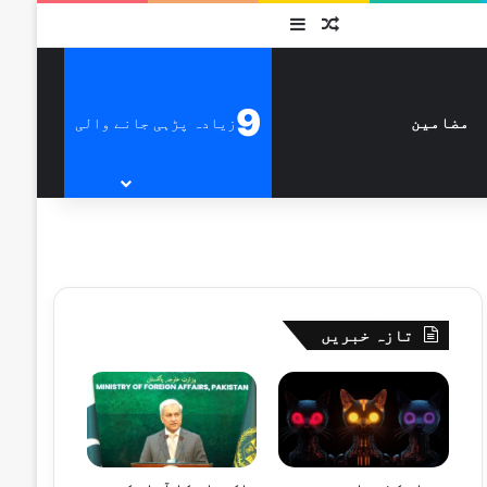
متفرق
Sidebar
9
زیادہ پڑہی جانے والی
مضامین
تازہ خبریں