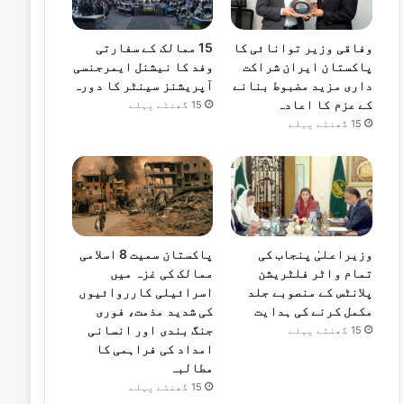
وفاقی وزیر توانائی کا
15 ممالک کے سفارتی
پاکستان ایران شراکت
وفد کا نیشنل ایمرجنسی
داری مزید مضبوط بنانے
آپریشنز سینٹر کا دورہ
کے عزم کا اعادہ
15 گھنٹے پہلے
15 گھنٹے پہلے
وزیراعلیٰ پنجاب کی
پاکستان سمیت 8 اسلامی
تمام واٹر فلٹریشن
ممالک کی غزہ میں
پلانٹس کے منصوبے جلد
اسرائیلی کارروائیوں
مکمل کرنے کی ہدایت
کی شدید مذمت، فوری
جنگ بندی اور انسانی
15 گھنٹے پہلے
امداد کی فراہمی کا
مطالبہ
15 گھنٹے پہلے