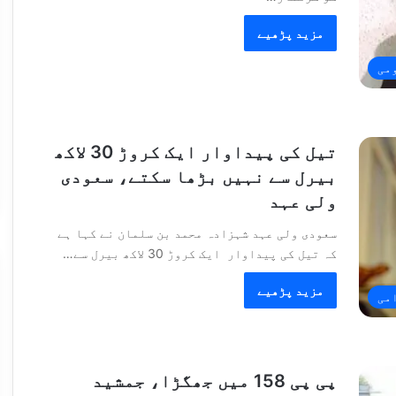
مزید پڑھیے
می
تیل کی پیداوار ایک کروڑ 30 لاکھ
بیرل سے نہیں بڑھا سکتے، سعودی
ولی عہد
سعودی ولی عہد شہزادہ محمد بن سلمان نے کہا ہے
کہ تیل کی پیداوار ایک کروڑ 30 لاکھ بیرل سے…
مزید پڑھیے
امی
پی پی 158 میں جھگڑا، جمشید