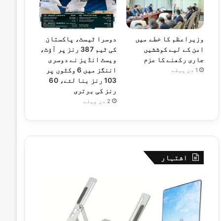
وزیراعظم کا خطے میں
دوسرا ٹیسٹ، پاکستان
امن کے لیے کوششیں
کی ٹیم 387 رنز پر آؤٹ،
جاری رکھنے کا عزم
ویسٹ انڈیز نے دوسری
اننگز میں 6 وکٹوں پر
1 دن پہلے
103 رنز بنا لئے، 60
رنز کی برتری
2 دن پہلے
اشتہار