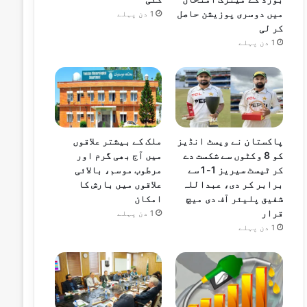
میں دوسری پوزیشن حاصل
1 دن پہلے
کر لی
1 دن پہلے
پاکستان نے ویسٹ انڈیز
ملک کے بیشتر علاقوں
کو 8 وکٹوں سے شکست دے
میں آج بھی گرم اور
کر ٹیسٹ سیریز 1-1 سے
مرطوب موسم، بالائی
برابر کر دی، عبداللہ
علاقوں میں بارش کا
شفیق پلیئر آف دی میچ
امکان
قرار
1 دن پہلے
1 دن پہلے