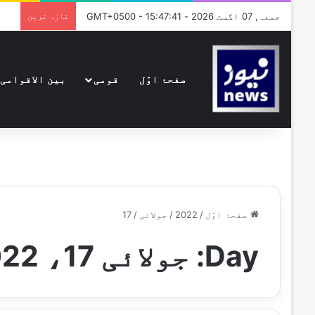
جمعہ, 07 اگست 2026 - GMT+0500 - 15:47:41
تازہ ترین
صفحۂ اوّل
قومی
بین الاقوامی
صفحۂ اوّل
/
2022
/
جولائی
/
17
Day:
جولائی 17، 2022