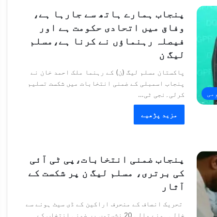
پنجاب ہمارے ہاتھ سے جارہا ہے،
وفاق میں اتحادی حکومت ہے اور
فیصلہ رہنماؤں نے کرنا ہے،مسلم
لیگ ن
پاکستان مسلم لیگ (ن) کے رہنما ملک احمد خان نے
پنجاب اسمبلی کے ضمنی انتخابات میں شکست تسلیم
می
کرلی۔نجی ٹی…
مزید پڑھیے
پنجاب ضمنی انتخابات،پی ٹی آئی
کی برتری، مسلم لیگ ن پر شکست کے
آثار
تحریک انصاف کے منحرف اراکین کے ڈی سیٹ ہونے سے
خالی ہونے والی 20 نشستوں پر ضمنی انتخاب کے