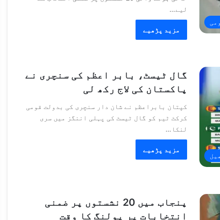
لیے…
می
مزید پڑھیے
گال ٹیسٹ، بابر اعظم کی سنچری نے
پاکستان کی لاج رکھ لی
کپتان بابراعظم نے شان دار سنچری کی بدولت قومی
کرکٹ ٹیم کو گال ٹیسٹ کی پہلی اننگز میں سری
لنکا…
مزید پڑھیے
یل
پنجاب میں 20 نشستوں پر ضمنی
انتخابات پر پولنگ کا وقت