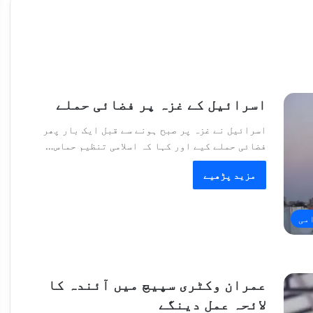
اسرائیل کے غزہ پر فضائی حملے
اسرائیل نے غزہ پر صبح ہونے سے قبل ایک بار پھر
فضائی حملے کیے اور کہا کہ اسلامی تنظیم حماس…
مزید پڑھیے
امی
عمران وکٹری سپیچ میں آئندہ کا
لائحہ عمل دینگے