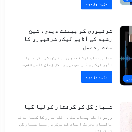
مزید پڑھیے
شرقپوری کو پیمنٹ دیدی، شیخ
رشید کی آڈیو لیک، شرقپوری کا
سخت ردعمل
عوامی مسلم لیگ کے سربراہ شیخ رشید کی مبینہ
آڈیو لیک ہو گئی جس میں وہ گل زمان نامی شخص…
مزید پڑھیے
می
شہباز گل کو گرفتار کرلیا گیا
وزیر داخلہ پنجاب عطاء اللہ تارڑ کا کہنا ہے کہ
پاکستان تحریک انصاف کے مرکزی رہنما شہباز گل
کو گرفتار…