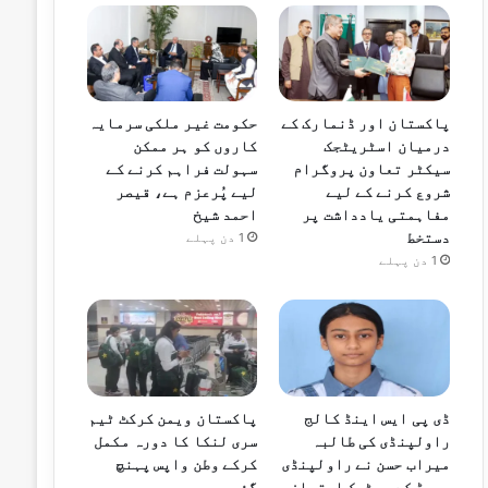
پاکستان اور ڈنمارک کے
حکومت غیر ملکی سرمایہ
درمیان اسٹریٹجک
کاروں کو ہر ممکن
سیکٹر تعاون پروگرام
سہولت فراہم کرنے کے
شروع کرنے کے لیے
لیے پُرعزم ہے، قیصر
مفاہمتی یادداشت پر
احمد شیخ
دستخط
1 دن پہلے
1 دن پہلے
ڈی پی ایس اینڈ کالج
پاکستان ویمن کرکٹ ٹیم
راولپنڈی کی طالبہ
سری لنکا کا دورہ مکمل
میراب حسن نے راولپنڈی
کرکے وطن واپس پہنچ
بورڈ کے میٹرک امتحان
گئی