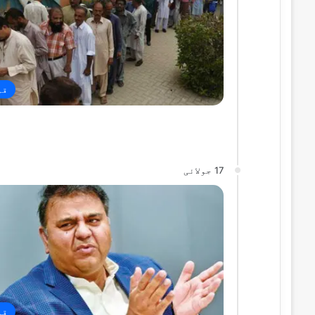
قو
17 جولائی
قو