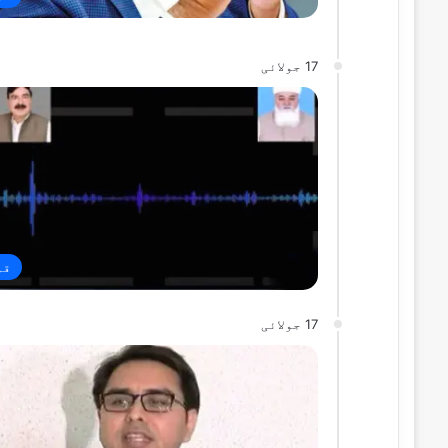
17 جولائی
قو
17 جولائی