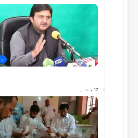
قو
17 جولائی