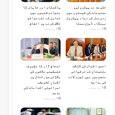
حکومت نے پیٹرولیم
پاکستان اور جاپان کا
مصنوعات کی قیمتوں میں
بنیادی شعبوں میں
ردوبدل کر دیا، پیٹرول
تعاون کے نئے مواقع
مہنگا، ڈیزل سستا
تلاش کرنے پر اتفاق
1 دن پہلے
1 دن پہلے
احسن اقبال کی گلگت
اسحاق ڈار کا مقبوضہ
بلتستان کے ترقیاتی
فلسطینی علاقوں کی
منصوبوں میں تیزی لانے
بگڑتی صورتحال پر
کی ہدایت
اظہارِ تشویش،
اسرائیلی اقدامات کی
1 دن پہلے
مذمت
1 دن پہلے