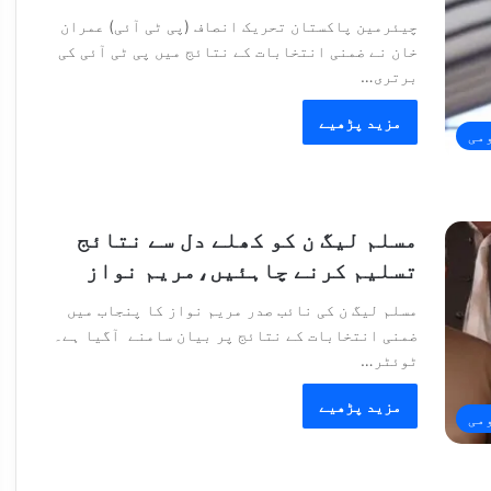
چیئرمین پاکستان تحریک انصاف (پی ٹی آئی) عمران
خان نے ضمنی انتخابات کے نتائج میں پی ٹی آئی کی
برتری…
مزید پڑھیے
می
مسلم لیگ ن کو کھلے دل سے نتائج
تسلیم کرنے چاہئیں،مریم نواز
مسلم لیگ ن کی نائب صدر مریم نواز کا پنجاب میں
ضمنی انتخابات کے نتائج پر بیان سامنے آگیا ہے۔
ٹوئٹر…
مزید پڑھیے
می