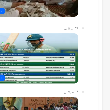
قو
17 جولائی
کھ
17 جولائی