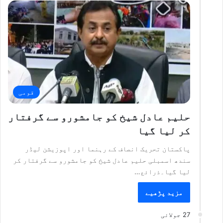
قومی
حلیم عادل شیخ کو جامشورو سے گرفتار
کر لیا گیا
پاکستان تحریک انصاف کے رہنما اور اپوزیشن لیڈر
سندھ اسمبلی حلیم عادل شیخ کو جامشورو سے گرفتار کر
لیا گیا۔ذرائع…
مزید پڑھیے
27 جولائی