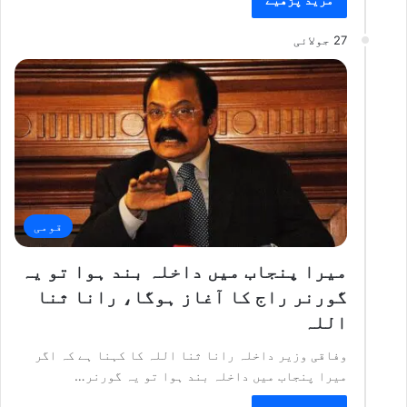
27 جولائی
قومی
میرا پنجاب میں داخلہ بند ہوا تو یہ
گورنر راج کا آغاز ہوگا، رانا ثنا
اللہ
وفاقی وزیر داخلہ رانا ثنا اللہ کا کہنا ہے کہ اگر
میرا پنجاب میں داخلہ بند ہوا تو یہ گورنر…