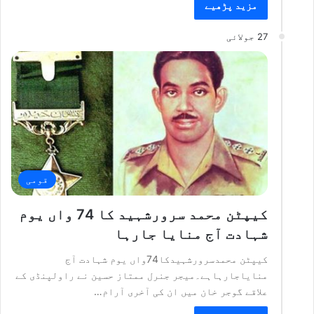
مزید پڑھیے
27 جولائی
قومی
کیپٹن محمد سرورشہید کا 74 واں یوم
شہادت آج منایا جارہا
کیپٹن محمدسرورشہیدکا74واں یوم شہادت آج
منایاجارہاہے۔میجر جنرل ممتاز حسین نے راولپنڈی کے
علاقے گوجر خان میں ان کی آخری آرام…