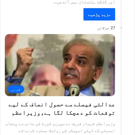
اور گلگت بلتستان میں آندھی…
مزید پڑھیے
27 جولائی
قومی
عدالتی فیصلے سے حصول انصاف کے لیے
توقعات کو دھچکا لگا ہے،وزیراعظم
وزیراعظم شہباز شریف نے سپریم کورٹ کی جانب سے پنجاب
اسمبلی کے ڈپٹی اسپیکر کی رولنگ مسترد کرنے کے