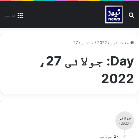
تلاش کیجیے
قائمة
صفحۂ اوّل
/
2022
/
جولائی
/
27
Day:
جولائی 27،
2022
جولائی
- 2022 -
27 جولائی