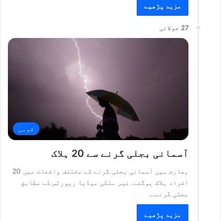
مزید پڑھیے
27 جولائی
قومی
آسمانی بجلی گرنے سے 20 ہلاک
بھارت میں آسمانی بجلی گرنے کے مختلف واقعات میں 20
افراد ہلاک ہوگئے۔غیر ملکی میڈیا رپورٹس کے مطابق
بجلی گرنے…
مزید پڑھیے