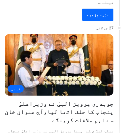
فیصلے…
مزید پڑھیے
27 جولائی
قومی
چوہدری پرویز الہیٰ نے وزیراعلیٰ
پنجاب کا حلف اٹھا لیا،آج عمران خان
سے اہم ملاقات کرینگے
مسلم لیگ ق کے رہنما پرویز الہٰی نے وزیر اعلیٰ پنجاب