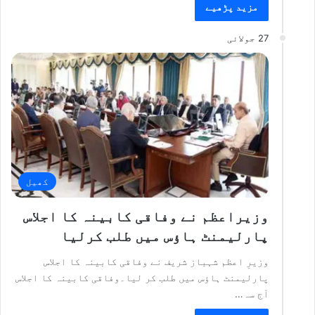
مزید پڑھیے
27 جولائی
کھیل
وزیراعظم نے وفاقی کابینہ کا اجلاس
پارلیمنٹ ہاؤس میں طلب کرلیا
وزیرِ اعظم شہباز شریف نے وفاقی کابینہ کا اجلاس
پارلیمنٹ ہاؤس میں طلب کر لیا۔وفاقی کابینہ کا اجلاس
آج سہ…