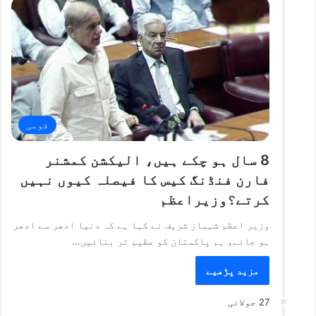
قومی
8 سال ہو چکے ہیں، الیکشن کمشنر
فارن فنڈنگ کیس کا فیصلہ کیوں نہیں
کرتے؟وزیراعظم
وزیر اعظم شہباز شریف نے کہا ہے کہ دنیا ادھر سے ادھر
ہو جائے، ہم پاکستان کو عظیم تر بنائیں…
مزید پڑھیے
27 جولائی