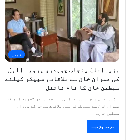
قومی
وزیراعلیٰ پنجاب چوہدری پرویز الہیٰ
کی عمران خان سے ملاقات، سپیکر کیلئے
سبطین خان کا نام فائنل
وزیراعلیٰ پنجاب پرویزالٰہی نے چیئرمین تحریک انصاف
عمران خان سے بنی گالہ میں ملاقات کی جس کے دوران
سبطین خان…
مزید پڑھیے