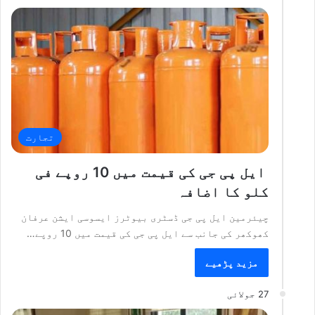
تجارت
ایل پی جی کی قیمت میں 10 روپے فی
کلو کا اضافہ
چیئرمین ایل پی جی ڈسٹری بیوٹرز ایسوسی ایشن عرفان
کھوکھر کی جانب سے ایل پی جی کی قیمت میں 10 روپے…
مزید پڑھیے
27 جولائی