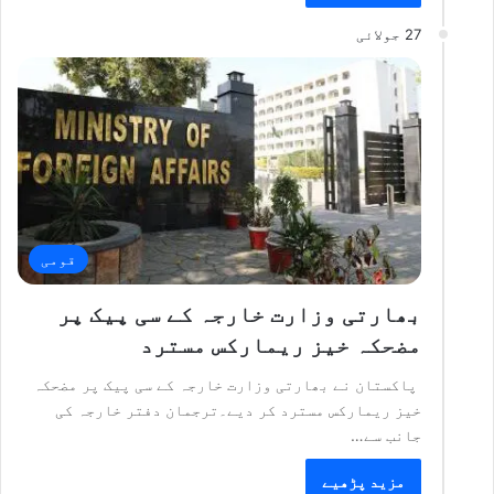
27 جولائی
قومی
بھارتی وزارت خارجہ کے سی پیک پر
مضحکہ خیز ریمارکس مسترد
پاکستان نے بھارتی وزارت خارجہ کے سی پیک پر مضحکہ
خیز ریمارکس مسترد کر دیے۔ترجمان دفتر خارجہ کی
جانب سے…
مزید پڑھیے