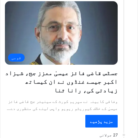
قومی
جسٹس قاضی فائز عیسیٰ معزز جج، شہزاد
اکبر جیسے غنڈوں نے ان کیساتھ
زیادتی کی، رانا ثنا
وفاقی کابینہ نے سپریم کورٹ کے سینیئر جج قاضی فائز
عیسیٰ کے خلاف کیوریٹو ریویو واپس لینے کی منظوری دے…
مزید پڑھیے
27 جولائی