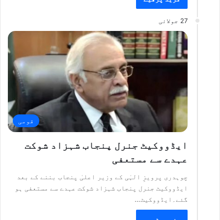
27 جولائی
قومی
ایڈووکیٹ جنرل پنجاب شہزاد شوکت
عہدے سے مستعفی
چوہدری پرویزِ الہٰی کے وزیر اعلیٰ پنجاب بننے کے بعد
ایڈووکیٹ جنرل پنجاب شہزاد شوکت عہدے سے مستعفی ہو
گئے۔ایڈووکیٹ…
مزید پڑھیے