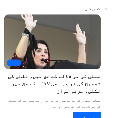
27 جولائی
قومی
غلطی کی تو لاڈلے کے حق میں، غلطی کی
تصحیح کی تو وہ بھی لاڈلے کے حق میں
نکلی، مریم نواز
مسلم لیگ ن کی نائب صدر مریم نواز نے کہا ہے کہ غلطی
کی تو لاڈلے کے حق میں اور…
مزید پڑھیے