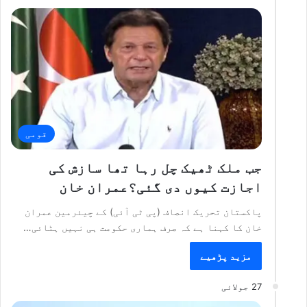
قومی
جب ملک ٹھیک چل رہا تھا سازش کی
اجازت کیوں دی گئی؟عمران خان
پاکستان تحریک انصاف (پی ٹی آئی) کے چیئرمین عمران
خان کا کہنا ہے کہ صرف ہماری حکومت ہی نہیں ہٹائی…
مزید پڑھیے
27 جولائی