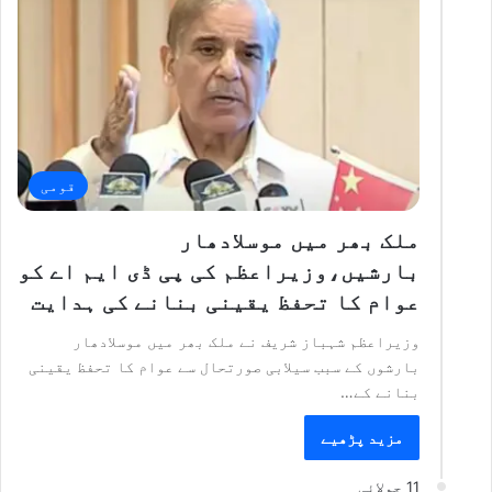
قومی
ملک بھر میں موسلادھار
بارشیں،وزیراعظم کی پی ڈی ایم اے کو
عوام کا تحفظ یقینی بنانے کی ہدایت
وزیراعظم شہباز شریف نے ملک بھر میں موسلادھار
بارشوں کے سبب سیلابی صورتحال سے عوام کا تحفظ یقینی
بنانے کے…
مزید پڑھیے
11 جولائی