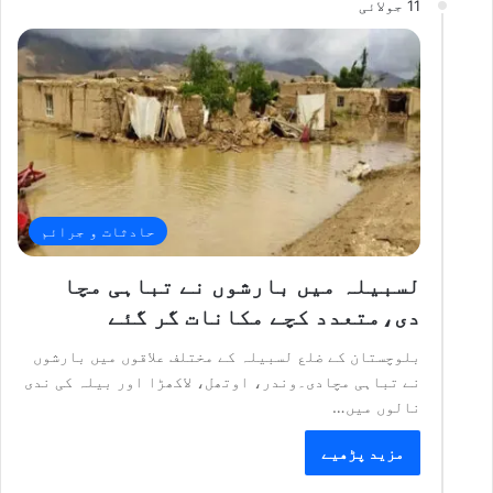
11 جولائی
حادثات و جرائم
لسبیلہ میں بارشوں نے تباہی مچا
دی،متعدد کچے مکانات گر گئے
بلوچستان کے ضلع لسبیلہ کے مختلف علاقوں میں بارشوں
نے تباہی مچادی۔وندر، اوتھل، لاکھڑا اور بیلہ کی ندی
نالوں میں…
مزید پڑھیے