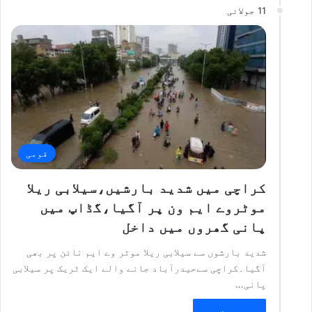
11 جولائی
قومی
کراچی میں شدید بارشیں،سیلابی ریلا
موٹروے ایم ون پر آگیا،گڈاپ میں
پانی گھروں میں داخل
شدید بارشوں سے سیلابی ریلا موٹر وے ایم نائن پر بھی
آگیا۔کراچی سےحیدرآباد جانے والے ایک ٹریک پر سیلابی
پانی…