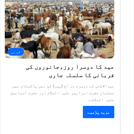
قومی
عید کا دوسرا روز،جانوروں کی
قربانی کا سلسلہ جاری
عیدالاضحیٰ کے دوسرے دن آج (پیر) کو بھی پاکستان میں
مسلمان حضرت ابراہیم علیہ السلام اور حضرت اسماعیل
علیہ السلام…
مزید پڑھیے