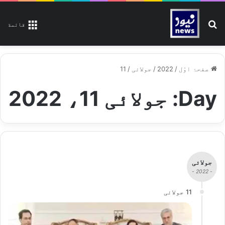
تلاش کیجیے
قائمة
صفحۂ اوّل
/
2022
/
جولائی
/
11
Day:
جولائی 11، 2022
جولائی
- 2022 -
11 جولائی