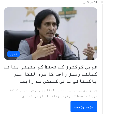
11 جولائی
کھیل
قومی کرکٹرز کے تحفظ کو یقینی بنانے
کیلئے رمیز راجہ کا سری لنکا میں
پاکستانی ہائی کمیشن سے رابطہ
چیئرمین پی سی بی نے سری لنکا میں موجود قومی کرکٹ
ٹیم کے تحفظ کو یقینی بنانے کے لیے پاکستان…
مزید پڑھیے