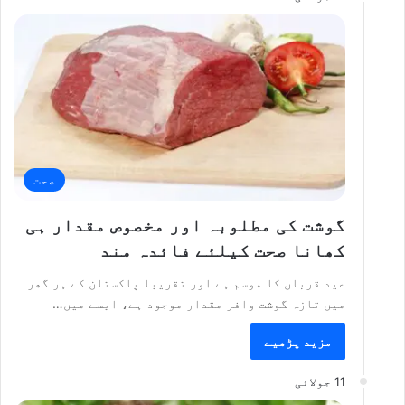
صحت
گوشت کی مطلوبہ اور مخصوص مقدار ہی
کھانا صحت کیلئے فائدہ مند
عید قرباں کا موسم ہے اور تقریبا پاکستان کے ہر گھر
میں تازہ گوشت وافر مقدار موجود ہے، ایسے میں…
مزید پڑھیے
11 جولائی