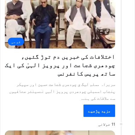
قومی
اختلافات کی خبریں دم توڑ گئیں،
چودھری شجاعت اور پرویز الہیٰ کی ایک
ساتھ پریس کانفرنس
سربراہ مسلم لیگ ق چودھری شجاعت حسین اور سپیکر
پنجاب اسمبلی چودھردی پرویز الٰہی نےسینئر صحافیوں
سے ملاقات کی ہے…
مزید پڑھیے
11 جولائی