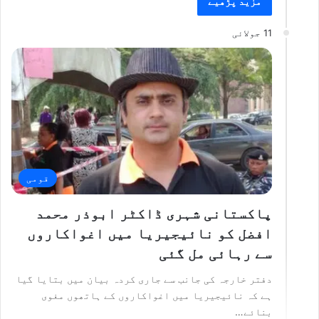
مزید پڑھیے
11 جولائی
قومی
پاکستانی شہری ڈاکٹر ابوذر محمد
افضل کو نائیجیریا میں اغواکاروں
سے رہائی مل گئی
دفتر خارجہ کی جانب سے جاری کردہ بیان میں بتایا گیا
ہے کہ نائیجیریا میں اغواکاروں کے ہاتھوں مغوی
بنائے…