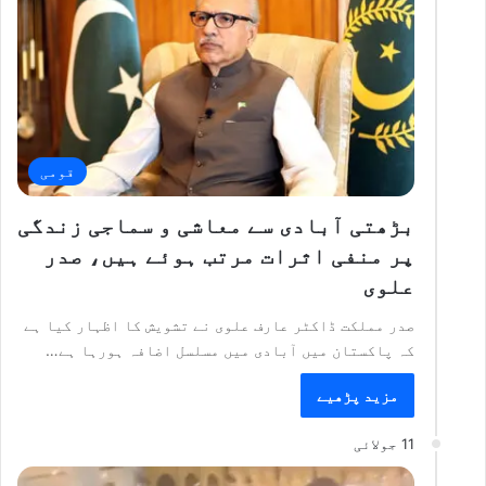
قومی
بڑھتی آبادی سے معاشی و سماجی زندگی
پر منفی اثرات مرتب ہوئے ہیں، صدر
علوی
صدر مملکت ڈاکٹر عارف علوی نے تشویش کا اظہار کیا ہے
کہ پاکستان میں آبادی میں مسلسل اضافہ ہورہا ہے…
مزید پڑھیے
11 جولائی