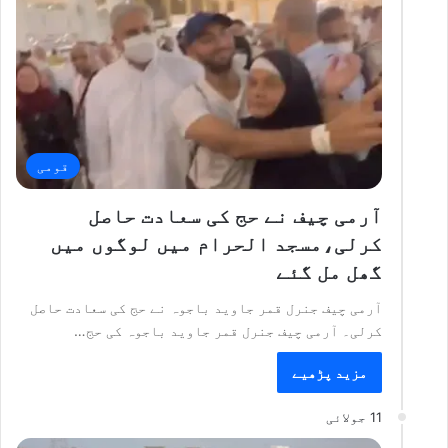
قومی
آرمی چیف نے حج کی سعادت حاصل
کرلی،مسجد الحرام میں لوگوں میں
گھل مل گئے
آرمی چیف جنرل قمر جاوید باجوہ نے حج کی سعادت حاصل
کرلی۔ آرمی چیف جنرل قمر جاوید باجوہ کی حج…
مزید پڑھیے
11 جولائی