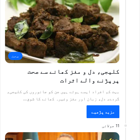
صحت
کلیجی، دل و مغز کھانے سے صحت
پرپڑنے والے اثرات
بہت کم افراد ایسے ہوتے ہیں جن کو جانوروں کی کلیجی،
گردے، دل، زبان اور مغز وغیرہ کھانے کا شوق…
مزید پڑھیے
11 جولائی