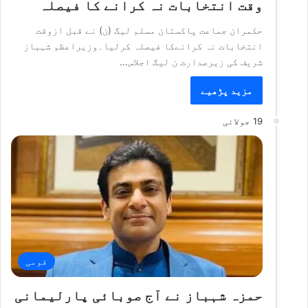
وقت انتخابات نہ کرانے کا فیصلہ
حکمران جماعت پاکستان مسلم لیگ (ن) نے قبل ازوقت
انتخابات نہ کرانےکا فیصلہ کرلیا۔وزیراعظم شہباز
شریف کی زیرصدارت ن لیگ اجلاس…
مزید پڑھیے
19 جولائی
قومی
حمزہ شہباز نے آج صوبائی پارلیمانی