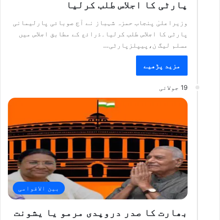
پارٹی کا اجلاس طلب کرلیا
وزیراعلیٰ پنجاب حمزہ شہباز نے آج صوبائی پارلیمانی
پارٹی کا اجلاس طلب کرلیا۔ذرائع کے مطابق اجلاس میں
مسلم لیگ ن،پیپلزپارٹی…
مزید پڑھیے
19 جولائی
بین الاقوامی
بھارت کا صدر دروپدی مرمو یا یشونت