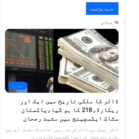
مزید پڑھیے
19 جولائی
تجارت
ڈالر کا ملکی تاریخ میں ایک اور
ریکارڈ،218 کا ہو گیا،پاکستان
سٹاک ایکسچینج میں مثبت رجحان
انٹر بینک میں ڈالر کی قدر میں اضافے کا سلسلہ آج بھی
جاری ہے، جبکہ پی ایس ایکس میں کاروبار…