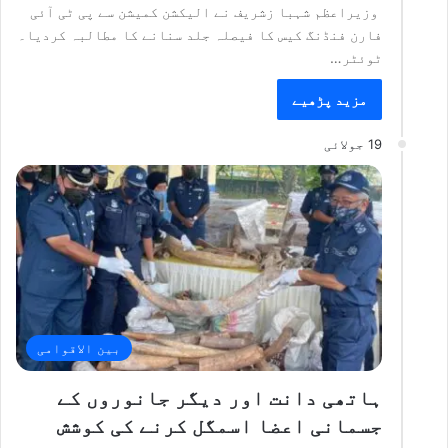
وزیراعظم شہبا زشریف نے الیکشن کمیشن سے پی ٹی آئی
فارن فنڈنگ کیس کا فیصلہ جلد سنانے کا مطالبہ کردیا۔
ٹوئٹر…
مزید پڑھیے
19 جولائی
بین الاقوامی
ہاتھی دانت اور دیگر جانوروں کے
جسمانی اعضا اسمگل کرنے کی کوشش