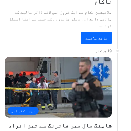
ناکام
ملائیشین حکام نے ایک کروڑ اسی لاکھ ڈالر مالیت کے
ہاتھی دانت اور دیگر جانوروں کے جسمانی اعضا اسمگل
کرنے…
مزید پڑھیے
19 جولائی
بین الاقوامی
شاپنگ مال میں فائرنگ سے تین افراد