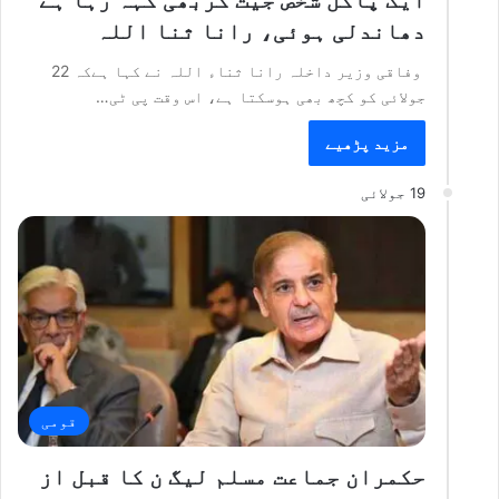
ایک پاگل شخص جیت کربھی کہہ رہا ہے
دھاندلی ہوئی، رانا ثنا اللہ
وفاقی وزیر داخلہ رانا ثناء اللہ نے کہا ہےکہ 22
جولائی کو کچھ بھی ہوسکتا ہے، اس وقت پی ٹی…
مزید پڑھیے
19 جولائی
قومی
حکمران جماعت مسلم لیگ ن کا قبل از