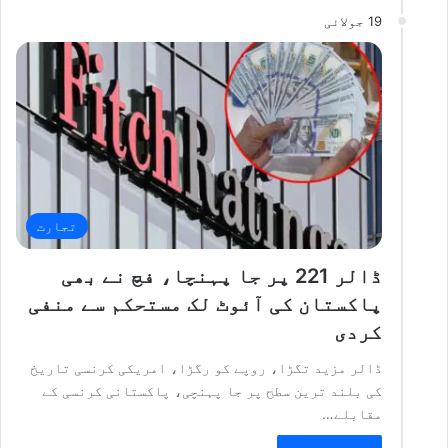
19 جولائی
تجارت
ڈالر 221 پر جا پہنچا، فچ نے بھی
پاکستان کی آئوٹ لک مستحکم سے منفی
کردی
ڈالر مزید تگڑا، روپے کو رگڑا، امریکی کرنسی تاریخ
کی بلند ترین سطح پر جا پہنچی، پاکستانی کرنسی کے
مقابلے…