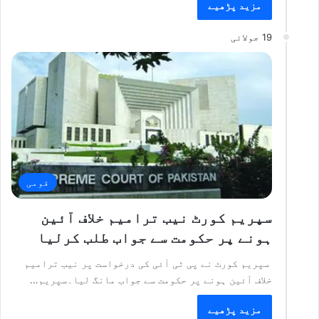
مزید پڑھیے
19 جولائی
قومی
سپریم کورٹ نیب ترامیم خلاف آئین
ہونے پر حکومت سے جواب طلب کرلیا
سپریم کورٹ نے پی ٹی آئی کی درخواست پر نیب ترامیم
خلاف آئین ہونے پر حکومت سے جواب مانگ لیا۔سپریم…
مزید پڑھیے