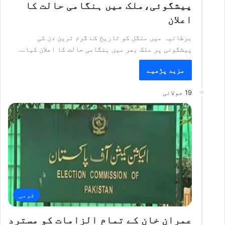
پیشگوئی،ملک میں ہنگامی حالت کا
اعلان
برطانیہ میں منگل کو تاریخ کے گرم ترین دن کی
پیشگوئی پر ملک بھر میں ہنگامی حالت کا اعلان کیا…
مزید پڑھیے
19 جولائی
قومی
عمران خان کے تمام الزامات کو مسترد