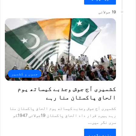
19 جولائی
جموں و کشمیر
کشمیری آج جوش وجذبے کیساتھ یوم
الحاق پاکستان منا رہے
کشمیری آج جوش وجذبے کیساتھ یوم الحاق پاکستان منا
رہے ہیں، قرار داد الحاق پاکستان 19جولائی 1947کو
سری نگر میں…
مزید پڑھیے