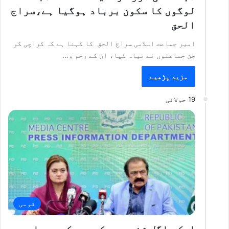
لوگوں کا سکون برباد ہوگیا ہے،سراج
الحق
امیر جماعت اسلامی سراج الحق کا کہنا ہے کہ کراچی کو
جن جماعتوں نے تباہ کیا، ان کے رحم و…
مزید پڑھیے
19 جولائی
قومی