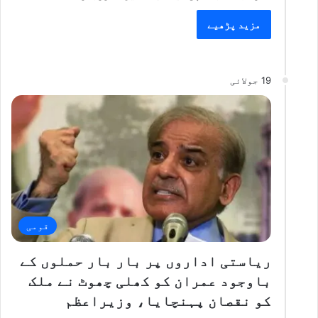
مزید پڑھیے
19 جولائی
قومی
ریاستی اداروں پر بار بار حملوں کے
باوجود عمران کو کھلی چھوٹ نے ملک
کو نقصان پہنچایا، وزیراعظم