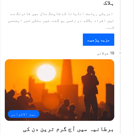
ہلاک
امریکی ریاست انڈیانا کے شاپنگ مال میں فائرنگ سے
تین افراد ہلاک، دو زخمی ہو گئے۔غیر ملکی خبر ایجنسی
کے…
مزید پڑھیے
19 جولائی
بین الاقوامی
برطانیہ میں آج گرم ترین دن کی