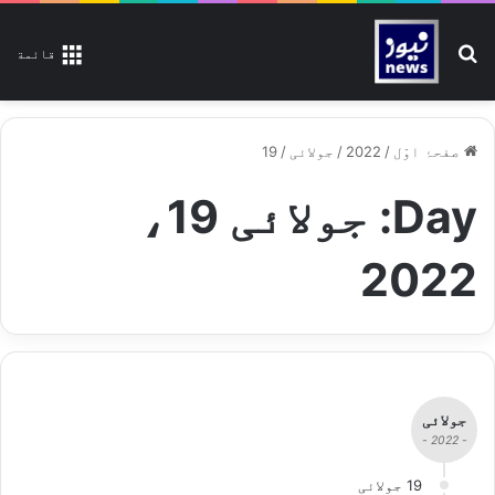
تلاش کیجیے
قائمة
صفحۂ اوّل
/
2022
/
جولائی
/
19
Day:
جولائی 19،
2022
جولائی
- 2022 -
19 جولائی