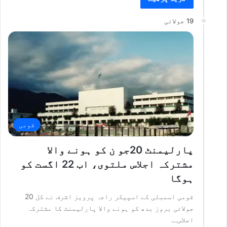
19 جولائی
قومی
پارلیمنٹ 20جو ن کو ہونے والا
مشترکہ اجلاس ملتوی، اب 22 اگست کو
ہوگا
قومی اسمبلی کے اسپیکر راجہ پرویز اشرف نے کل 20
جولائی بروز بدھ کو ہونے والا پارلیمنٹ کا مشترکہ
اجلاس…