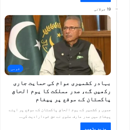
19 جولائی
قومی
بہادر کشمیری عوام کی حمایت جاری
رکھیں گے، صدر مملکت کا یوم الحاق
پاکستان کے موقع پر پیغام
جموں و کشمیر کے یوم الحاق پاکستان کے موقع پر اپنے
پیغام میں صدر عارف علوی نے حق خودارادیت کی…
مزید پڑھیے