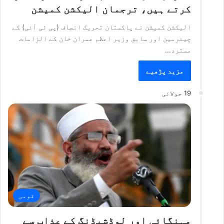
کرتے ہیں، ترجمان الیکشن کمیشن
الیکشن کمیشن نے پاکستان تحریک انصاف (پی ٹی آئی) کے
چیئرمین اور سابق وزیر اعظم عمران خان کے الزامات
مسترد…
مزید پڑھیے
19 جولائی
قومی
مہنگائی اور لوڈشیڈنگ کے عذاب سے