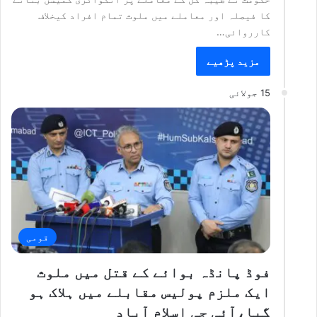
کا فیصلہ اور معاملے میں ملوث تمام افراد کیخلاف
کارروائی…
مزید پڑھیے
15 جولائی
قومی
فوڈ پانڈہ بوائے کے قتل میں ملوث
ایک ملزم پولیس مقابلے میں ہلاک ہو
گیا،آئی جی اسلام آباد