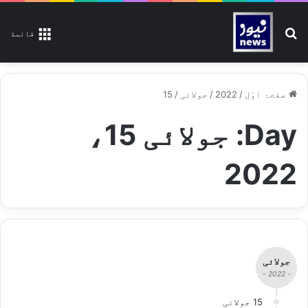
تلاش کیجیے
قائمة
صفحۂ اوّل
/
2022
/
جولائی
/
15
Day:
جولائی 15،
2022
جولائی
- 2022 -
15 جولائی