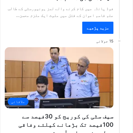
فوڈ پانڈہ میں کام کرنے والے لمز یونیورسٹی کے طالب
علم قاسم اعوان کے قتل میں ملوث ایک ملزم محسن…
مزید پڑھیے
15 جولائی
علاقائی
سیف سٹی کی کوریج کو 30فیصد سے
100فیصد تک بڑھانے کیلئے وفاقی