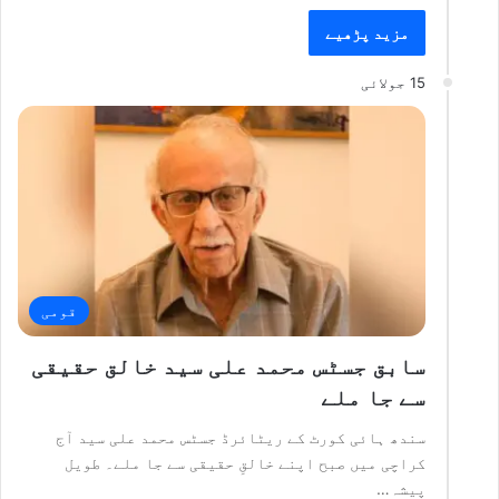
مزید پڑھیے
15 جولائی
قومی
سابق جسٹس محمد علی سید خالق حقیقی
سے جا ملے
سندھ ہائی کورٹ کے ریٹائرڈ جسٹس محمد علی سید آج
کراچی میں صبح اپنے خالقِ حقیقی سے جا ملے۔ طویل
پیشہ…