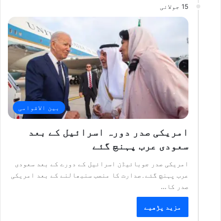
15 جولائی
بین الاقوامی
امریکی صدر دورہ اسرائیل کے بعد
سعودی عرب پہنچ گئے
امریکی صدر جوبائیڈن اسرائیل کے دورے کے بعد سعودی
عرب پہنچ گئے۔صدارت کا منصب سنبھالنے کے بعد امریکی
صدر کا…
مزید پڑھیے