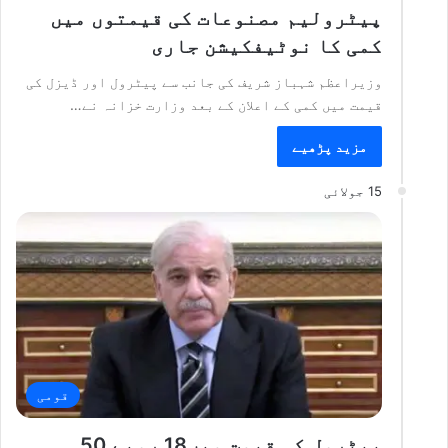
پیٹرولیم مصنوعات کی قیمتوں میں
کمی کا نوٹیفکیشن جاری
وزیراعظم شہباز شریف کی جانب سے پیٹرول اور ڈیزل کی
قیمت میں کمی کے اعلان کے بعد وزارت خزانہ نے…
مزید پڑھیے
15 جولائی
قومی
پیٹرول کی قیمت میں18 روپے 50