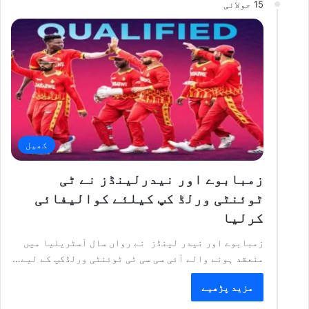
15 جولائی
کھیل
زمبابوے اور نیدرلینڈز نے ٹی
ٹوئنٹی ورلڈ کپ کیلئے کوالیفائی
کرلیا
زمبابوے اور نیدر لینڈز نے رواں سال آسٹریلیا میں
منعقد ہونے والے آئی سی سی ٹی ٹوئنٹی ورلڈکپ کے لیے…
مزید پڑھیے