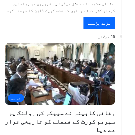
وفاقی حکومت نے سوشل میڈیا پر شہریوں کو ہراساں،
کردار کشی کرنے والوں کے خلاف کریک ڈاؤن کا فیصلہ کر…
مزید پڑھیے
15 جولائی
قومی
وفاقی کابینہ نے سپیکر کی رولنگ پر
سپریم کورٹ کے فیصلے کو تاریخی قرار
دے دیا