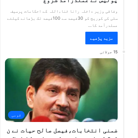
پولیس نے عملدرآمد شروع
وفاقی وزیر داخلہ رانا ثناءاللہ کے احکامات پرسیف
سٹی کی کوریج کو 30فیصد سے 100فیصد تک بڑھانے کیلئے
عملدرآمد کا…
مزید پڑھیے
15 جولائی
قومی
ضمنی انتخابات،فیصل صالح حیات نے ن