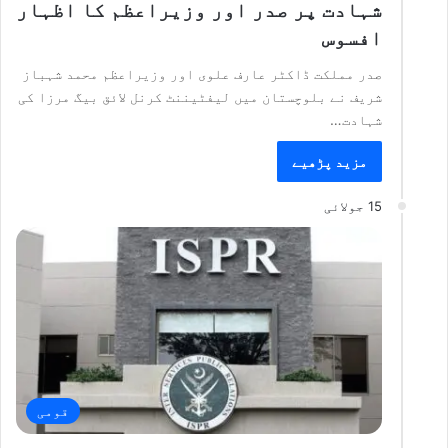
شہادت پر صدر اور وزیراعظم کا اظہار
افسوس
صدر مملکت ڈاکٹر عارف علوی اور وزیراعظم محمد شہباز
شریف نے بلوچستان میں لیفٹیننٹ کرنل لائق بیگ مرزا کی
شہادت…
مزید پڑھیے
15 جولائی
قومی