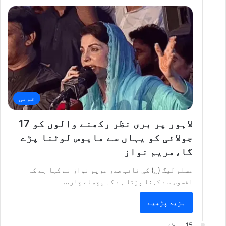
قومی
لاہور پر بری نظر رکھنے والوں کو 17
جولائی کو یہاں سے مایوس لوٹنا پڑے
گا،مریم نواز
مسلم لیگ (ن) کی نائب صدر مریم نواز نے کہا ہے کہ
افسوس سے کہنا پڑتا ہے کہ پچھلے چار…
مزید پڑھیے
15 جولائی