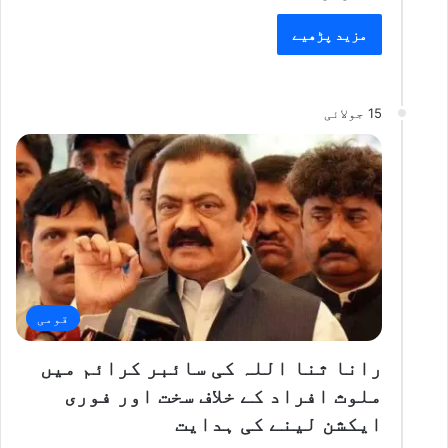
مزید پڑھیے
15 جولائی
قومی
رانا ثنا اللہ کی سائبر کرائم میں
ملوث افراد کے خلاف سخت اور فوری
ایکشن لینے کی ہدایت