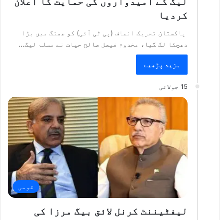
لیگ کے امیدواروں کی حمایت کا اعلان
کردیا
پاکستان تحریک انصاف (پی ٹی آئی) کو جھنگ میں بڑا
دھچکا لگ گیا، مخدوم فیصل صالح حیات نے مسلم لیگ…
مزید پڑھیے
15 جولائی
قومی
لیفٹیننٹ کرنل لائق بیگ مرزا کی