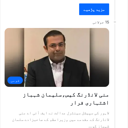
مزید پڑھیے
15 جولائی
قومی
منی لانڈرنگ کیس،سلیمان شہباز
اشتہاری قرار
لاہور کی سپیشل سینٹرل عدالت نے ایف آئی اے منی
لانڈرنگ کے مقدمے میں وزیراعظم کے صاحبزادے سلمان
شہباز کو…