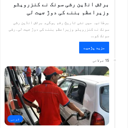
برٹش انڈین رشی سونک نے کنزرویٹو
وزیراعظم بننے کی دوڑ جیت لی
برطانیہ میں نئی تاریخ رقم ہوگی، برٹش انڈین رشی
سونک نے کنزرویٹو وزیراعظم بننے کی دوڑ جیت لی۔رشی
سونک کو…
مزید پڑھیے
15 جولائی
قومی