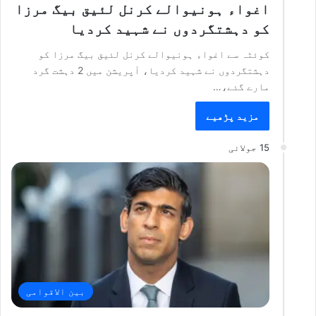
اغواء ہونیوالے کرنل لئیق بیگ مرزا
کو دہشتگردوں نے شہید کردیا
کوئٹہ سے اغواء ہونیوالے کرنل لئیق بیگ مرزا کو
دہشتگردوں نے شہید کردیا، آپریشن میں 2 دہشت گرد
مارے گئے،…
مزید پڑھیے
15 جولائی
بین الاقوامی