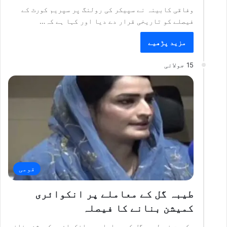
وفاقی کابینہ نے سپیکر کی رولنگ پر سپریم کورٹ کے
فیصلے کو تاریخی قرار دے دیا اور کہا ہے کہ…
مزید پڑھیے
15 جولائی
قومی
طیبہ گل کے معاملے پر انکوائری
کمیشن بنانے کا فیصلہ
حکومت نے طیبہ گل کے معاملے پر انکوائری کمیشن بنانے