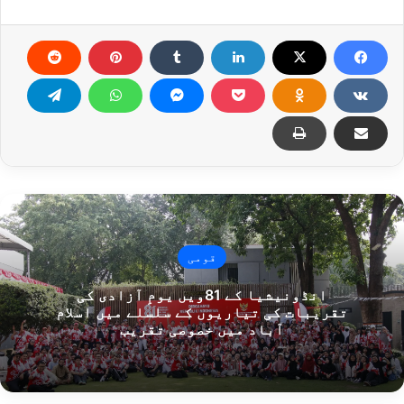
قومی
انڈونیشیا کے 81ویں یومِ آزادی کی
تقریبات کی تیاریوں کے سلسلے میں اسلام
آباد میں خصوصی تقریب