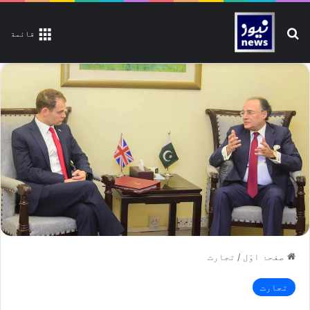
تلاش کیجیے
قائمة
صفحۂ اوّل
/
تجارت
تجارت