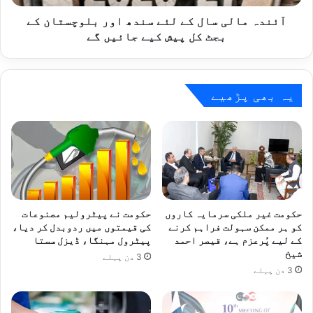
کے
بجٹ
آئندہ مالی سال کے لئے سندھ اور بلوچستان کے
کل
بجٹ کل پیش کیے جائیں گے
پیش
کیے
جائیں
گے
یہ بھی پڑھیے
حکومت غیر ملکی سرمایہ کاروں
حکومت نے پیٹرولیم مصنوعات
کو ہر ممکن سہولت فراہم کرنے
کی قیمتوں میں ردوبدل کر دیا،
کے لیے پُرعزم ہے، قیصر احمد
پیٹرول مہنگا، ڈیزل سستا
شیخ
3 دن پہلے
3 دن پہلے