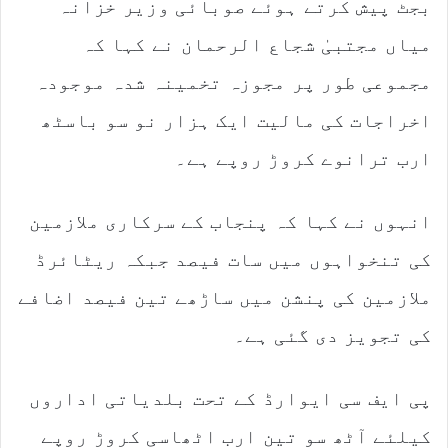
بجٹ پیش کرتے ہوئے صوبائی وزیر خزانہ
میاں مجتبیٰ شجاع الرحمان نے کہا کہ
مجموعی طور پر مجوزہ تخمینہ شدہ موجودہ
اخراجات کی مالیت ایک ہزار نو سو باسٹھ
ارب ترانوے کروڑ روپے ہے۔
انہوں نے کہا کہ پنجاب کے سرکاری ملازمین
کی تنخواہوں میں سات فیصد جبکہ ریٹائرڈ
ملازمین کی پنشن میں ساڑھے تین فیصد اضافے
کی تجویز دی گئی ہے۔
پی ایف سی ایوارڈ کے تحت بلدیاتی اداروں
کیلئے آٹھ سو تین ارب اٹھاسی کروڑ روپے