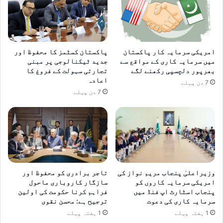
امریکی سرمایہ کار پاکستان
پاکستان کسٹمز کا محفوظ اور
میں سرمایہ کاری کے مواقع سے
جدید ٹیکنالوجی پر مبنی
بھرپور دلچسپی رکھنے لگے
تجارتی سہولت کے فروغ کا
اعادہ
7 دن پہلے
7 دن پہلے
وزیراعلیٰ پنجاب مریم نواز کی
تاجر برادری کو محفوظ اور
امریکی سرمایہ کاروں کو
سازگار کاروباری ماحول
پنجاب اسٹارٹ اپ فنڈ میں
فراہم کرنا حکومت کی اولین
سرمایہ کاری کی دعوت
ترجیح ہے: محسن نقوی
1 ہفتہ پہلے
1 ہفتہ پہلے