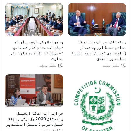
پاکستان اور ایف اے او کا
وزیراعظم کی ایف بی آر کو
غذائی تحفظ اور پائیدار
ٹیکس استعدادِ کار کے جامع
زراعت میں تعاون مزید مضبوط
تخمینے کا نظام وضع کرنے کی
بنانے پر اتفاق
ہدایت
1 ہفتہ پہلے
1 ہفتہ پہلے
جی ایس ایم اے کا ڈیجیٹل
پاکستان 2030 وزارتی راؤنڈ
ٹیبل، قومی ڈیجیٹل ایجنڈے پر
اتفاقِ رائے