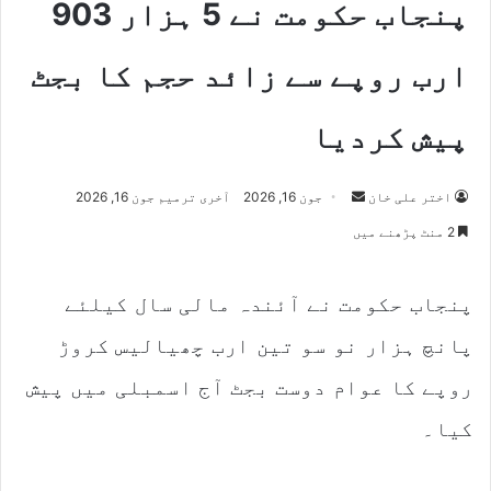
پنجاب حکومت نے 5 ہزار 903
ارب روپے سے زائد حجم کا بجٹ
پیش کردیا
Send
اختر علی خان
جون 16, 2026
آخری ترمیم جون 16, 2026
an
2 منٹ پڑھنے میں
email
پنجاب حکومت نے آئندہ مالی سال کیلئے
پانچ ہزار نو سو تین ارب چھیالیس کروڑ
روپے کا عوام دوست بجٹ آج اسمبلی میں پیش
کیا۔