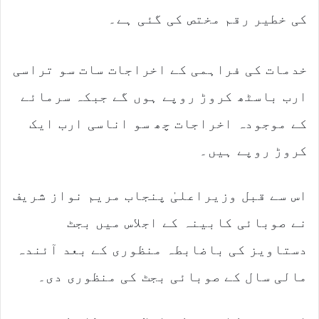
کی خطیر رقم مختص کی گئی ہے۔
خدمات کی فراہمی کے اخراجات سات سو تراسی
ارب باسٹھ کروڑ روپے ہوں گے جبکہ سرمائے
کے موجودہ اخراجات چھ سو اناسی ارب ایک
کروڑ روپے ہیں۔
اس سے قبل وزیراعلیٰ پنجاب مریم نواز شریف
نے صوبائی کابینہ کے اجلاس میں بجٹ
دستاویز کی باضابطہ منظوری کے بعد آئندہ
مالی سال کے صوبائی بجٹ کی منظوری دی۔