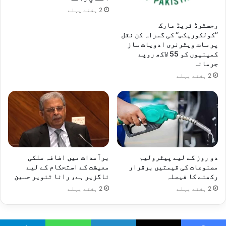
2 ہفتے پہلے
رجسٹرڈ ٹریڈ مارک
’’کولکوریکس‘‘ کی گمراہ کن نقل
پر سات ویٹرنری ادویات ساز
کمپنیوں کو 55 لاکھ روپے
جرمانہ
2 ہفتے پہلے
دو روز کے لیے پیٹرولیم
برآمدات میں اضافہ ملکی
مصنوعات کی قیمتیں برقرار
معیشت کے استحکام کے لیے
رکھنے کا فیصلہ
ناگزیر ہے، رانا تنویر حسین
2 ہفتے پہلے
2 ہفتے پہلے