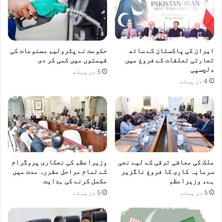
ایران کی پاکستان کے ساتھ
حکومت نے پٹرولیم مصنوعات کی
تجارتی تعلقات کے فروغ میں
قیمتوں میں کمی کر دی
دلچسپی
5 دن پہلے
4 دن پہلے
ملک کی معاشی ترقی کے لیے نجی
وزیراعظم کی نجکاری پروگرام
سرمایہ کاری کا فروغ ناگزیر
کے تمام مراحل مقررہ مدت میں
ہے، وزیراعظم
مکمل کرنے کی ہدایت
5 دن پہلے
5 دن پہلے