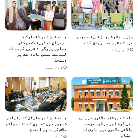
وزیراعظم شہباز شریف سعودی
پاکستان اور ڈنمارک کے
عرب کے شہر جدہ پہنچ گئے
درمیان اسٹریٹجک سیکٹر
تعاون پروگرام شروع کرنے کے
2 دن پہلے
لیے مفاہمتی یادداشت پر
دستخط
2 دن پہلے
ملک کے بیشتر علاقوں میں آج
پاکستان اور جاپان کا بنیادی
بھی گرم اور مرطوب موسم،
شعبوں میں تعاون کے نئے مواقع
بالائی علاقوں میں بارش کا
تلاش کرنے پر اتفاق
امکان
2 دن پہلے