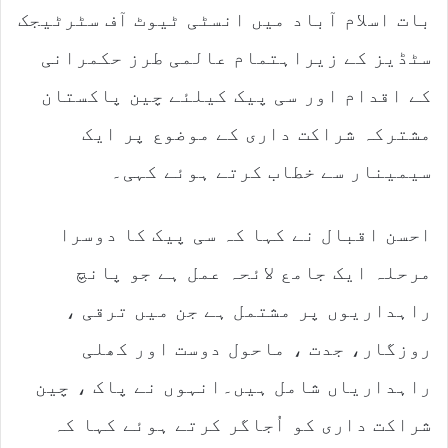
بات اسلام آباد میں انسٹی ٹیوٹ آف سٹرٹیجک
سٹڈیز کے زیراہتمام عالمی طرز حکمرانی
کے اقدام اور سی پیک کیلئے چین پاکستان
مشترکہ شراکت داری کے موضوع پر ایک
سیمینار سے خطاب کرتے ہوئے کہی۔
احسن اقبال نے کہا کہ سی پیک کا دوسرا
مرحلہ ایک جامع لائحہ عمل ہے جو پانچ
راہداریوں پر مشتمل ہے جن میں ترقی ،
روزگار، جدت ، ماحول دوست اور کھلی
راہداریاں شامل ہیں۔انہوں نے پاک ، چین
شراکت داری کو اُجاگر کرتے ہوئے کہا کہ