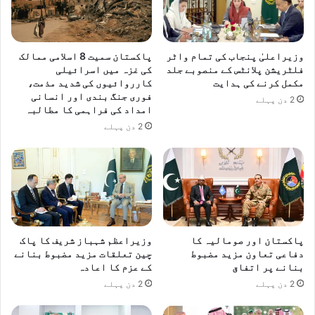
وزیراعلیٰ پنجاب کی تمام واٹر
پاکستان سمیت 8 اسلامی ممالک
فلٹریشن پلانٹس کے منصوبے جلد
کی غزہ میں اسرائیلی
مکمل کرنے کی ہدایت
کارروائیوں کی شدید مذمت،
فوری جنگ بندی اور انسانی
2 دن پہلے
امداد کی فراہمی کا مطالبہ
2 دن پہلے
پاکستان اور صومالیہ کا
وزیراعظم شہباز شریف کا پاک
دفاعی تعاون مزید مضبوط
چین تعلقات مزید مضبوط بنانے
بنانے پر اتفاق
کے عزم کا اعادہ
2 دن پہلے
2 دن پہلے