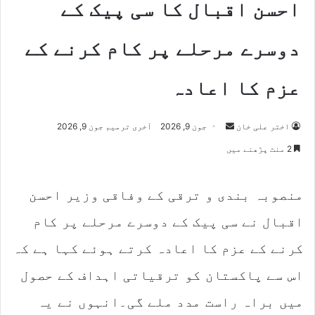
احسن اقبال کا سی پیک کے
دوسرے مرحلے پر کام کرنے کے
عزم کا اعادہ
Send
اختر علی خان
جون 9, 2026
آخری ترمیم جون 9, 2026
an
2 منٹ پڑھنے میں
email
منصوبہ بندی و ترقی کے وفاقی وزیر احسن
اقبال نے سی پیک کے دوسرے مرحلے پر کام
کرنے کے عزم کا اعادہ کرتے ہوئے کہا ہے کہ
اس سے پاکستان کو ترقیاتی اہداف کے حصول
میں براہ راست مدد ملے گی۔انہوں نے یہ