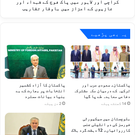
غازیوں
کراچی اور لاہور میں پاک فوج کے شہداء اور
کے
غازیوں کے اعزاز میں باوقار تقاریب
اعزاز
میں
باوقار
تقاریب
یہ بھی پڑھیے
پاکستان، سعودی عرب اور
پاکستان کا آزاد کشمیر
ترکیہ کے درمیان مکہ مشترکہ
انتخابات پر بھارت کے بے
دفاعی معاہدہ طے پا گیا
بنیاد بیانات مسترد
14 گھنٹے پہلے
2 دن پہلے
بلوچستان میں سیکیورٹی
فورسز کی دو انٹیلی جنس
کارروائیاں، 12 دہشت گرد ہلاک