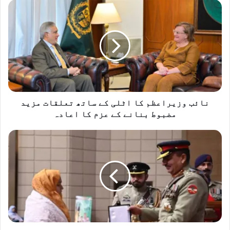
نائب
وزیراعظم
کا
اٹلی
کے
ساتھ
تعلقات
مزید
مضبوط
بنانے
نائب وزیراعظم کا اٹلی کے ساتھ تعلقات مزید
کے
مضبوط بنانے کے عزم کا اعادہ
عزم
کا
کراچی
اعادہ
اور
لاہور
میں
پاک
فوج
کے
شہداء
اور