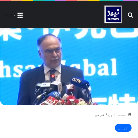
تلاش کیجیے
قائمة
صفحۂ اوّل
/
قومی
قومی