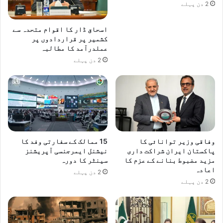
2 دن پہلے
اسحاق ڈار کا اقوام متحدہ سے
کشمیر پر قراردادوں پر
عملدرآمد کا مطالبہ
2 دن پہلے
وفاقی وزیر توانائی کا
15 ممالک کے سفارتی وفد کا
پاکستان ایران شراکت داری
نیشنل ایمرجنسی آپریشنز
مزید مضبوط بنانے کے عزم کا
سینٹر کا دورہ
اعادہ
2 دن پہلے
2 دن پہلے