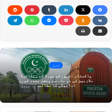
کھیل
پاکستان اسپورٹس بورڈ کے ریٹائرڈ
ملازمین کی دو ماہ سے پنشن بند، فوری
ادائیگی کا مطالبہ