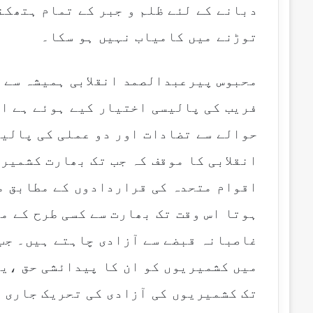
دبانے کے لئے ظلم و جبر کے تمام ہتھکن
توڑنے میں کامیاب نہیں ہو سکا۔
محبوس پیرعبدالصمد انقلابی ہمیشہ سے ی
فریب کی پالیسی اختیار کیے ہوئے ہے او
حوالے سے تضادات اور دو عملی کی پالیس
انقلابی کا موقف کہ جب تک بھارت کشمیر 
اقوام متحدہ کی قراردادوں کے مطابق م
ہوتا اس وقت تک بھارت سے کسی طرح کے م
غاصبانہ قبضے سے آزادی چاہتے ہیں۔ جب
میں کشمیریوں کو ان کا پیدائشی حق ،ی
تک کشمیریوں کی آزادی کی تحریک جاری ر