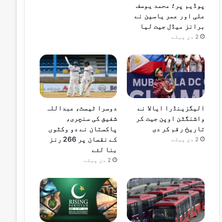
پوڈیم پر؛ محمد یوسف
علی اور عمر یاسین نے
برانز میڈل جیت لیا
2 دن پہلے
الیگزینڈرا ایالا نے
دوسرا ٹیسٹ، عبداللہ
واشنگٹن اوپن جیت کر
شفیق کی سنچری،
تاریخ رقم کر دی
پاکستان نے دو وکٹوں
کے نقصان پر 266 رنز
2 دن پہلے
بنا لئے
2 دن پہلے