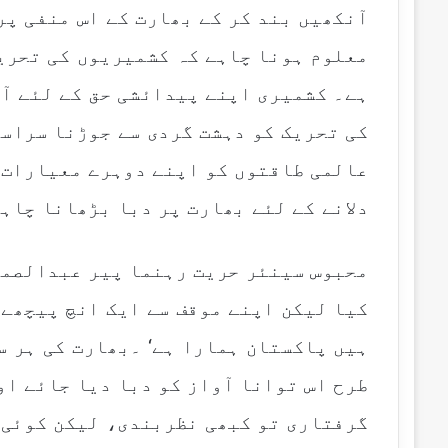
آنکھیں بند کر کے بھارت کے اس منفی پر
معلوم ہونا چاہے کہ کشمیریوں کی تحری
ہے۔ کشمیری اپنے پیدائشی حق کے لئے آ
کی تحریک کو دہشت گردی سے جوڑنا سراس
عالمی طاقتوں کو اپنے دوہرے معیارات خ
دلانے کے لئے بھارت پر دبا بڑھانا چاہ
محبوس سینئر حریت رہنما پیر عبدالصمد 
کیا لیکن اپنے موقف سے ایک انچ پیچھے 
ہیں پاکستان ہمارا ہے‘ ۔بھارت کی ہر س
طرح اس توانا آواز کو دبا دیا جائے او
گرفتاری تو کبھی نظربندی، لیکن کوئی 