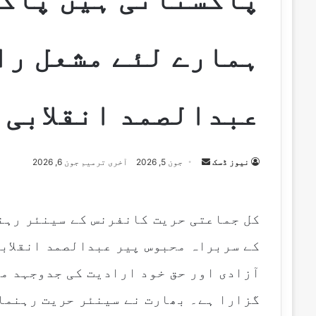
ہمارے لئے مشعل راہ
عبدالصمد انقلابی
Send
نیوز ڈسک
جون 5, 2026
آخری ترمیم جون 6, 2026
an
email
کل جماعتی حریت کانفرنس کے سینئر رہنم
کے سربراہ محبوس پیر عبدالصمد انقلابی
آزادی اور حق خود ارادیت کی جدوجہد می
گزارا ہے۔ بھارت نے سینئر حریت رہنما 