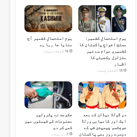
یومِ استحصالِ کشمیر:
یومِ استحصالِ کشمیر آج
مسلح افواجِ پاکستان کا
منایا جا رہا ہے
کشمیری عوام سے غیر
18 گھنٹے پہلے
متزلزل یکجہتی کا
اظہار
18 گھنٹے پہلے
دو گولڈ میڈلز کے بعد
حکومت نے پٹرولیم
ایک اور کامیابی ورلڈ
مصنوعات کی قیمتوں میں
جوجِٹسو چیمپئن شپ کے
کمی کر دی
دوسرے روز بھی پاکستان
2 دن پہلے