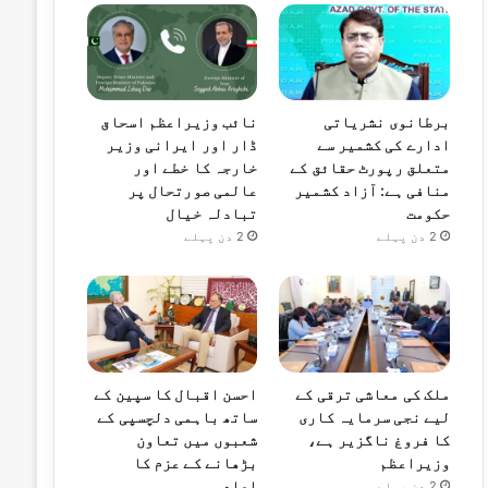
برطانوی نشریاتی
نائب وزیراعظم اسحاق
ادارے کی کشمیر سے
ڈار اور ایرانی وزیر
متعلق رپورٹ حقائق کے
خارجہ کا خطے اور
منافی ہے: آزاد کشمیر
عالمی صورتحال پر
حکومت
تبادلہ خیال
2 دن پہلے
2 دن پہلے
ملک کی معاشی ترقی کے
احسن اقبال کا سپین کے
لیے نجی سرمایہ کاری
ساتھ باہمی دلچسپی کے
کا فروغ ناگزیر ہے،
شعبوں میں تعاون
وزیراعظم
بڑھانے کے عزم کا
اعادہ
2 دن پہلے