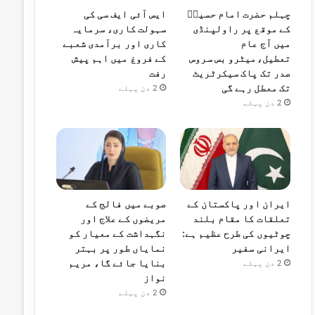
چہلم حضرت امام حسینؓ
ایس آئی ایف سی کی
کے موقع پر راولپنڈی
سہولت کاری، سرمایہ
میں آج عام
کاری اور برآمدی شعبے
تعطیل،میٹرو بس سروس
کے فروغ میں اہم پیش
صدر تک پاک سیکرٹریٹ
رفت
تک معطل رہے گی
2 دن پہلے
2 دن پہلے
صوبے میں فالج کے
ایران اور پاکستان کے
مریضوں کے علاج اور
تعلقات کا مقام بلند
نگہداشت کے معیار کو
چوٹیوں کی طرح عظیم ہے:
نمایاں طور پر بہتر
ایرانی سفیر
بنایا جائے گا، مریم
2 دن پہلے
نواز
2 دن پہلے