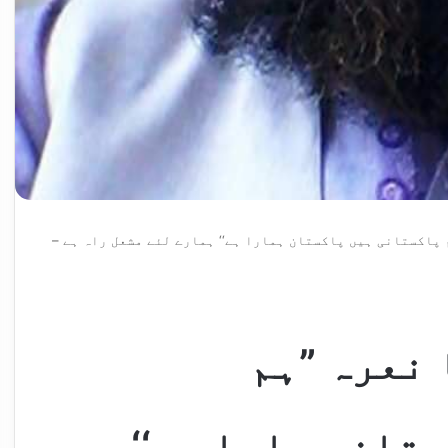
 پاکستانی ہیں پاکستان ہمارا ہے‘‘ ہمارے لئے مشعل راہ ہے –
 نعرہ ”ہم
تان ہمارا ہے‘‘