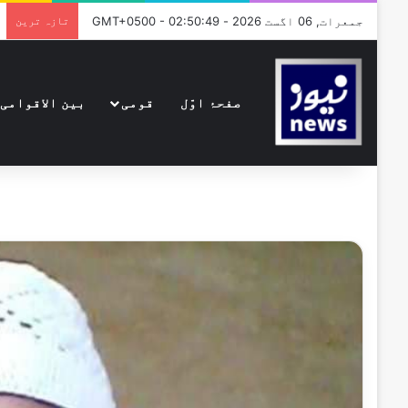
جمعرات, 06 اگست 2026 - GMT+0500 - 02:50:49
تازہ ترین
صفحۂ اوّل
قومی
بین الاقوامی