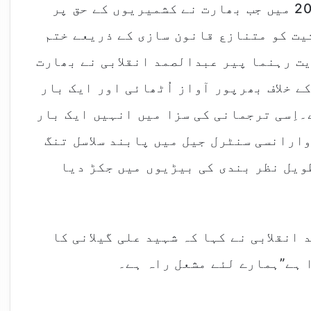
اپنے ارادوں سے پیچھے نہ ہٹا سکی۔ 2019 میں جب بھارت نے کشمیریوں کے حق پر
ثیت کو متنازع قانون سازی کے ذریعے ختم
ت رہنما پیر عبدالصمد انقلابی نے بھارت
ے خلاف بھرپور آواز اُٹھائی اور ایک بار
اِسی ترجمانی کی سزا میں انہیں ایک بار
ارانسی سنٹرل جیل میں پابند سلاسل تنگ
ویل نظر بندی کی بیڑیوں میں جکڑ دیا
انقلابی نے کہا کہ شہید علی گیلانی کا
 ہے”ہمارے لئے مشعل راہ ہے۔