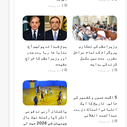
2 دن پہلے
وزیراعظم کی نجکاری
یومِ شہدائے پولیس آج
پروگرام کے تمام مراحل
منایا جا رہا ہے، صدر
مقررہ مدت میں مکمل
اور وزیراعظم کا خراجِ
کرنے کی ہدایت
عقیدت
2 دن پہلے
2 دن پہلے
5 اگست جموں و کشمیر کی
حالیہ تاریخ کا ایک
انتہائی المناک دن ہے،
پاکستان آرمی نے قومی
عبدالصمد انقلابی
انٹر ڈپارٹمنٹ نیٹ بال
2 دن پہلے
چیمپئن شپ 2026 جیت لی