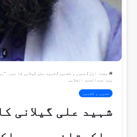
صفحۂ اوّل
/
جموں و کشمیر
/
شہید علی گیلانی کا نعرہ ”ہم
پیر عبدالصمد انقلابی
جموں و کشمیر
شہید علی گیلانی کا
پاکستانی ہیں پاکس