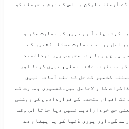
ڈے آزمائے لیکن وہ اس کے عزم و حوصلے کو
ہ کہتے چلے آ رہے ہیں کہ بھارت مکر و
ر اول روز سے بھارت مسئلہ کشمیر کے
ی پر چل رہا ہے۔ محبوس پیر عبدالصمد
کو متنازعہ علاقہ تسلیم نہیں کرتا اور
سئلہ کشمیر کے حل کے لئے آمادہ نہیں
ذاکرات کا ر لاحاصل ہیں۔کشمیری بھارت کے
 تک اقوام متحدہ کی قراردادوں کی روشنی
عنی حق خودارادیت نہیں دیا جاتا اس وقت
ہے گی۔اور پوری دُنیا کو یہ پیغام دے