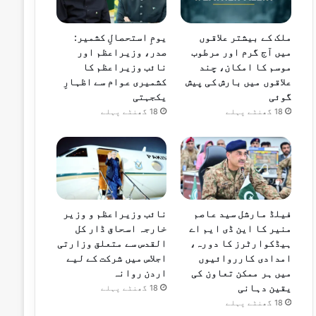
ملک کے بیشتر علاقوں
یومِ استحصالِ کشمیر:
میں آج گرم اور مرطوب
صدر، وزیراعظم اور
موسم کا امکان، چند
نائب وزیراعظم کا
علاقوں میں بارش کی پیش
کشمیری عوام سے اظہارِ
گوئی
یکجہتی
18 گھنٹے پہلے
18 گھنٹے پہلے
فیلڈ مارشل سید عاصم
نائب وزیراعظم و وزیر
منیر کا این ڈی ایم اے
خارجہ اسحاق ڈار کل
ہیڈکوارٹرز کا دورہ،
القدس سے متعلق وزارتی
امدادی کارروائیوں
اجلاس میں شرکت کے لیے
میں ہر ممکن تعاون کی
اردن روانہ
یقین دہانی
18 گھنٹے پہلے
18 گھنٹے پہلے