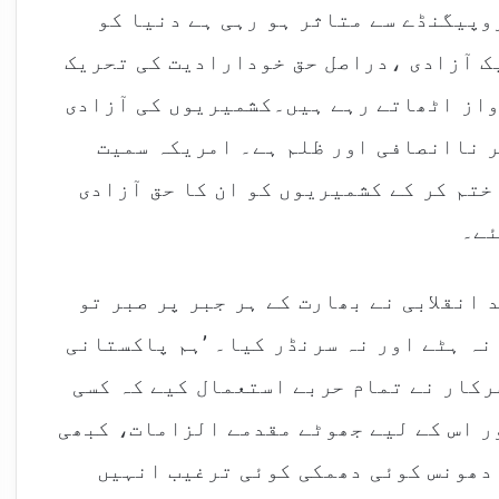
وپیگنڈے سے متاثر ہو رہی ہے دنیا کو
ک آزادی ،دراصل حق خودارادیت کی تحریک
واز اٹھاتے رہے ہیں۔کشمیریوں کی آزادی
ر ناانصافی اور ظلم ہے۔ امریکہ سمیت
تم کر کے کشمیریوں کو ان کا حق آزادی
ئے۔
انقلابی نے بھارت کے ہر جبر پر صبر تو
نہ ہٹے اور نہ سرنڈر کیا۔ ’ہم پاکستانی
رکار نے تمام حربے استعمال کیے کہ کسی
ر اس کے لیے جھوٹے مقدمے الزامات، کبھی
دھونس کوئی دھمکی کوئی ترغیب انہیں