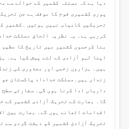
دیا ہے کہ مسئلہ کشمیر کے حوالے سے مح
پوری کشمیری قوم کا موقف ہے جن تحریکو
تحریکیں کامیاب نہیں ہوتیں ۔کشمیر کی
کررہی ہے۔ یہ نظریہ الحاق مملکت خداد
بنا کرجموں کشمیر میں تاریخ کا عظیم ج
اپنا لہو آزادی کے لئے پیش کیا ہے۔ ہز
ہیں۔ ہزاروں زخمی اور معذوری کی زندگ
زنداں ہیں۔مملکت خداداد پاکستان جو ک
داریاں ادا کرنا ہوں گی۔ سفارتی سطح پ
گا۔ بھارت کے تحریک آزادی کشمیر کے خل
اقدامات اٹھانے ہوں گے۔ بھارت بین الا
تحریک آزادئ کشمیر کو دہشت گردی سے تع