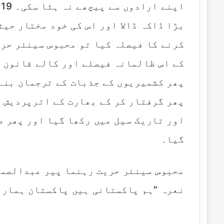
بڑا ڈاکہ ڈالا اور اس کی خود مختار حی
کرنے کا فیصلہ کیا تو محبوس سینئر حری
کے اس ظالمانہ فیصلے اور کالے قانون ک
پھر کشمیریوں کے جذبات کے ترجمان بنے۔
پھر گرفتار کر کے بھارت کے اترپردیش و
اور تاریک سیل میں رکھا گیا اور پھر ط
گیا۔
محبوس سینئر حریت رہنما پیر عبدالصمد 
نعرہ "ہم پاکستانی ہیں پاکستان ہمارا