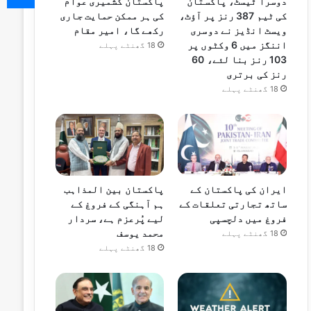
دوسرا ٹیسٹ، پاکستان
پاکستان کشمیری عوام
کی ٹیم 387 رنز پر آؤٹ،
کی ہر ممکن حمایت جاری
ویسٹ انڈیز نے دوسری
رکھے گا، امیر مقام
اننگز میں 6 وکٹوں پر
18 گھنٹے پہلے
103 رنز بنا لئے، 60
رنز کی برتری
18 گھنٹے پہلے
ایران کی پاکستان کے
پاکستان بین المذاہب
ساتھ تجارتی تعلقات کے
ہم آہنگی کے فروغ کے
فروغ میں دلچسپی
لیے پُرعزم ہے، سردار
محمد یوسف
18 گھنٹے پہلے
18 گھنٹے پہلے