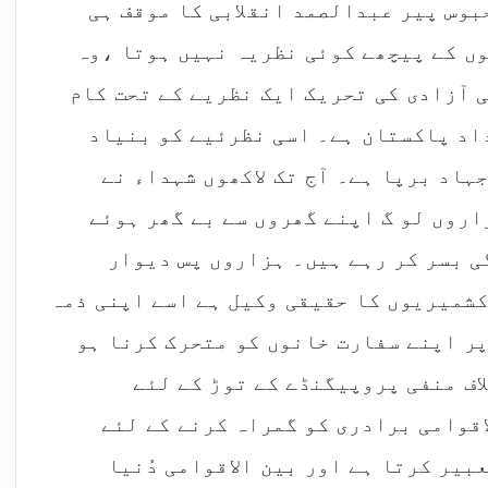
بوس پیر عبدالصمد انقلابی کا موقف ہی
ں کے پیچھے کوئی نظریہ نہیں ہوتا ،وہ
 آزادی کی تحریک ایک نظریے کے تحت کام
اد پاکستان ہے۔ اسی نظرئیے کو بنیاد
ہاد برپا ہے۔ آج تک لاکھوں شہداء نے
اروں لو گ اپنے گھروں سے بے گھر ہوئے
ی بسر کر رہے ہیں۔ ہزاروں پس دیوار
شمیریوں کا حقیقی وکیل ہے اسے اپنی ذمہ
ر اپنے سفارت خانوں کو متحرک کرنا ہو
اف منفی پروپیگنڈے کے توڑ کے لئے
قوامی برادری کو گمراہ کرنے کے لئے
بیر کرتا ہے اور بین الاقوامی دُنیا