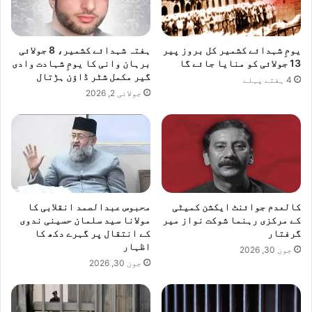
یومِ شہدائے کشمیر کل بروز پیر
ہفتہ شہدائے کشمیر، 8 جولائی
13 جولائی کو منایا جائے گا
برہان وانی کا یومِ شہادت وادی
گیر مکمل شٹر ڈاؤن ہڑتال
4 ہفتے پہلے
جولائی 2, 2026
کالعدم جوائنٹ ایکشن کمیٹی
محبوس عبدالصمد انقلابی کا
کے مرکزی رہنما شوکت نواز میر
مولانا سید سلمان حسینی ندوی
گرفتار
کے انتقال پر گہرے دکھ کا
اظہار
جون 30, 2026
جون 30, 2026