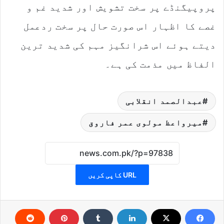
پروپیگنڈے پر سخت تشویش اور شدید غم و
غصے کا اظہار اس صورت حال پر سخت ردعمل
دیتے ہوئے اس شرانگیز مہم کی شدید ترین
الفاظ میں مذمت کی ہے۔
عبدالصمد انقلابی
میرواعظ مولوی عمر فاروق
URL کاپی کریں