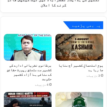
مظفرآباد
کرنے کا اعلان
میں
ٹیک
کیمپس
قائم
یہ بھی پڑھیے
کرنے
کا
اعلان
یومِ استحصالِ کشمیر آج منایا
برطانوی نشریاتی ادارے کی
جا رہا ہے
کشمیر سے متعلق رپورٹ حقائق
کے منافی ہے: آزاد کشمیر
3 دن پہلے
حکومت
4 دن پہلے