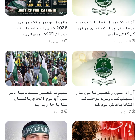
آزاد کشمیر انتخابات: دوسرے
مقبوضہ جموں و کشمیر میں
مرحلے کی پولنگ مکمل، ووٹوں
2026 کے پہلے سات ماہ کے
کی گنتی جاری
دوران 21 کشمیری شہید
6 دن پہلے
7 دن پہلے
آزاد جموں و کشمیر قانون ساز
مقبوضہ کشمیر سمیت دنیا بھر
اسمبلی کے دوسرے مرحلے کے
میں آج یومِ الحاقِ پاکستان
انتخابات کل ہوں گے
منایا جا رہا ہے
7 دن پہلے
3 ہفتے پہلے