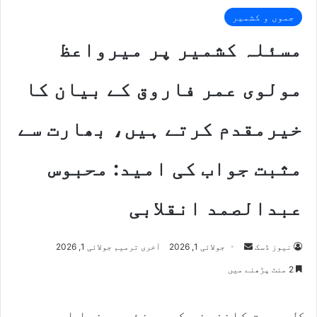
جموں و کشمیر
مسئلہ کشمیر پر میرواعظ
مولوی عمر فاروق کے بیان کا
خیرمقدم کرتے ہیں، بھارت سے
مثبت جواب کی امید: محبوس
عبدالصمد انقلابی
Send
نیوز ڈسک
جولائی 1, 2026
آخری ترمیم جولائی 1, 2026
an
2 منٹ پڑھنے میں
email
کل حریت کانفرنس کے سینئر رہنما اور