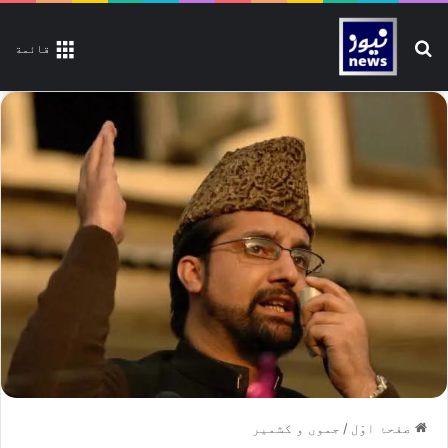
تلاش کیجیے
قائمة
صفحۂ اوّل
/
جموں و کشمیر