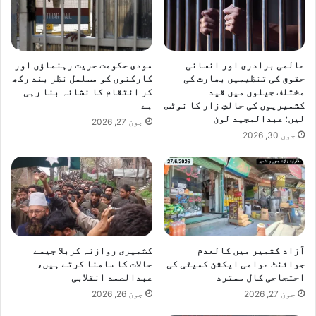
عالمی برادری اور انسانی
مودی حکومت حریت رہنماؤں اور
حقوق کی تنظیمیں بھارت کی
کارکنوں کو مسلسل نظر بند رکھ
مختلف جیلوں میں قید
کر انتقام کا نشانہ بنا رہی
کشمیریوں کی حالتِ زار کا نوٹس
ہے
لیں: عبدالمجید لون
جون 27, 2026
جون 30, 2026
آزاد کشمیر میں کالعدم
کشمیری روازنہ کربلا جیسے
جوائنٹ عوامی ایکشن کمیٹی کی
حالات کا سامنا کرتے ہیں،
احتجاجی کال مسترد
عبدالصمد انقلابی
جون 27, 2026
جون 26, 2026