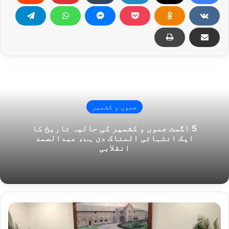
جموں و کشمیر
5 اگست جموں و کشمیر کی حالیہ تاریخ کا
ایک انتہائی المناک دن ہے، عبدالصمد
انقلابی
چودہ
سال
بعد