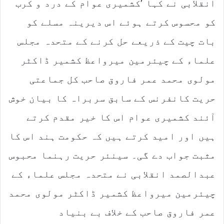
انقلابی نے کہا ’کشمیری عوام کے درد و کرب
کو محسوس کرتے ہوئے اس دیرینہ مسلے کو
بات چیت کے ذریعے حل کرنے کے متحدہ مجلس
علماء کے چیئرمین میرواعظ کشمیر ڈاکٹر
مولوی محمد عمر فاروق صاحب کل جماعتی
حریت کانفرنس کے سابق سربراہ کا بیان خوش
آئند کشمیری عوام اس کا خیر مقدم کرتے
ہیں اور امید کرتے ہیں کہ حکومت ہند اس کا
مثبت جواب دے گی۔ سینئر حریت رہنما محبوس
عبدالصمد انقلابی نے متحدہ مجلس علماء کے
چیئرمین میرواعظ کشمیر ڈاکٹر مولوی محمد
عمر فاروق صاحب کے خلاف بے بنیاد