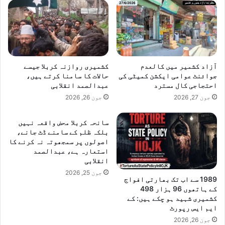
آزاد کشمیر میں کالعدم
کشمیری روازنہ کربلا جیسے
جوائنٹ عوامی ایکشن کمیٹی کی
حالات کا سامنا کرتے ہیں،
احتجاجی کال مسترد
عبدالصمد انقلابی
جون 27, 2026
جون 26, 2026
سانحہ کربلا محض واقعہ نہیں
بلکہ ظلم کے سامنے ڈٹ جانے،
اصولوں پر سمجھوتہ نہ کرنے کا
استعارہ ہے، عبدالصمد
انقلابی
جون 25, 2026
1989 سے اب تک بھارتی افواج
کے ہاتھوں 96 ہزار 498
کشمیری شہید ہو چکے ہیں: کے
ایم ایس رپورٹ
جون 26, 2026