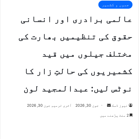
جموں و کشمیر
عالمی برادری اور انسانی
حقوق کی تنظیمیں بھارت کی
مختلف جیلوں میں قید
کشمیریوں کی حالتِ زار کا
نوٹس لیں: عبدالمجید لون
Send
نیوز ڈسک
جون 30, 2026
آخری ترمیم جون 30, 2026
an
2 منٹ پڑھنے میں
email