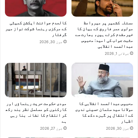
مسئلہ کشمیر پر میرواعظ
کالعدم جوائنٹ ایکشن کمیٹی
مولوی عمر فاروق کے بیان کا
کے مرکزی رہنما شوکت نواز میر
خیرمقدم کرتے ہیں، بھارت سے
گرفتار
مثبت جواب کی امید: محبوس
جون 30, 2026
عبدالصمد انقلابی
جولائی 1, 2026
محبوس عبدالصمد انقلابی کا
مودی حکومت حریت رہنماؤں اور
مولانا سید سلمان حسینی ندوی
کارکنوں کو مسلسل نظر بند رکھ
کے انتقال پر گہرے دکھ کا
کر انتقام کا نشانہ بنا رہی
اظہار
ہے
جون 30, 2026
جون 27, 2026