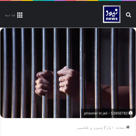
تلاش کیجیے
قائمة
53956782 - prisoner in jail
صفحۂ اوّل
/
جموں و کشمیر