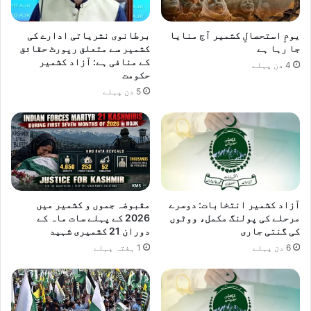
یومِ استحصالِ کشمیر آج منایا
برطانوی نشریاتی ادارے کی
جا رہا ہے
کشمیر سے متعلق رپورٹ حقائق
کے منافی ہے: آزاد کشمیر
4 دن پہلے
حکومت
5 دن پہلے
آزاد کشمیر انتخابات: دوسرے
مقبوضہ جموں و کشمیر میں
مرحلے کی پولنگ مکمل، ووٹوں
2026 کے پہلے سات ماہ کے
کی گنتی جاری
دوران 21 کشمیری شہید
6 دن پہلے
1 ہفتہ پہلے