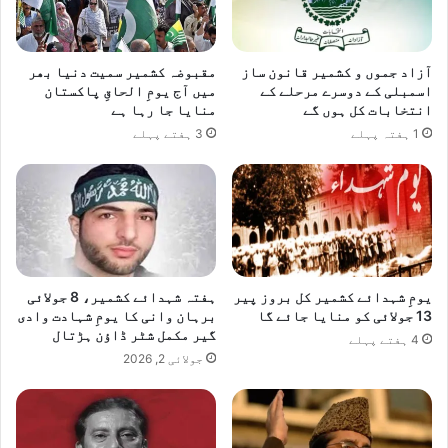
آزاد جموں و کشمیر قانون ساز
مقبوضہ کشمیر سمیت دنیا بھر
اسمبلی کے دوسرے مرحلے کے
میں آج یومِ الحاقِ پاکستان
انتخابات کل ہوں گے
منایا جا رہا ہے
1 ہفتہ پہلے
3 ہفتے پہلے
یومِ شہدائے کشمیر کل بروز پیر
ہفتہ شہدائے کشمیر، 8 جولائی
13 جولائی کو منایا جائے گا
برہان وانی کا یومِ شہادت وادی
گیر مکمل شٹر ڈاؤن ہڑتال
4 ہفتے پہلے
جولائی 2, 2026