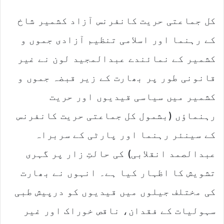
کل جماعتی حریت کانفرنس آزاد کشمیر شاخ
کے رہنما اور اسلامی تنظیم آزادی جموں و
کشمیر کے نمائندے عبدالمجید لون نے غیر
قانونی طور پر بھارت کے زیر قبضہ جموں و
کشمیر میں سیاسی قیدیوں اور حریت
رہنماؤں (بشمول کل جماعتی حریت کانفرنس
کے سینئر رہنما اور پارٹی کے سربراہ
عبدالصمد انقلابی) کی حالتِ زار پر گہری
تشویش کا اظہار کیا ہے۔ انہوں نے بھارت
کی مختلف جیلوں میں قیدیوں کو درپیش طبی
سہولیات کے فقدان، ناقص خوراک اور غیر