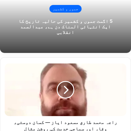
جموں و کشمیر
5 اگست جموں و کشمیر کی حالیہ تاریخ کا
ایک انتہائی المناک دن ہے، عبدالصمد
انقلابی
راجہ
محمد
طارق
مسعود
ایاز
—
کسان
دوستی،
وقار
اور
راجہ محمد طارق مسعود ایاز — کسان دوستی،
سماجی
وقار اور سماجی خدمت کی روشن مثال