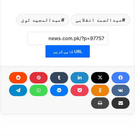
عبدالصمد انقلابی
عبدالمجید لون
URL کاپی کریں