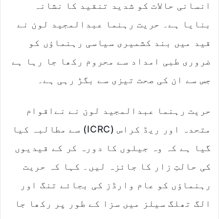
انسانی حالات کو شدید تنقید کا نشانہ
بنایا ہے۔ حریت رہنما عبدالمجید لون نے
قید میں بند کشمیری سیاسی رہنماؤں کو
ضروری طبی امداد سے محروم رکھا جا رہا ہے
جس سے ان کی صحت تیزی سے بگڑ رہی ہے۔
حریت رہنما عبدالمجید لون نے نےاقوام
متحدہ اور ریڈ کراس (ICRC) سے مطالبہ کیا
گیا ہے کہ وہ جیلوں کا دورہ کر کے قیدیوں
کی حالتِ زار کا جائزہ لیں۔ کہا کہ حریت
رہنماؤں کو عام وارڈز کی بجائے تنگ اور
الگ تھلگ سیلز میں سزا کے طور پر رکھا جا