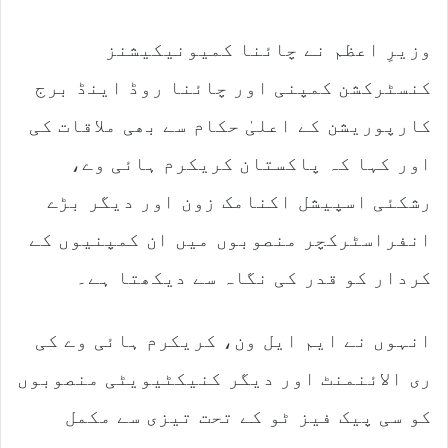
وزیرِ اعظم نے چائنا کمیونیکیشنز
کنسٹرکشن کمپنی اور چائنا روڈ اینڈ برج
کارپوریشن کے اعلیٰ حکام سے بھی ملاقات کی
اور کہا کہ پاکستان کریکرم ہائی وے،
رشکئی اسپیشل اکنامک زون اور دیگر بڑے
انفراسٹرکچر منصوبوں میں ان کمپنیوں کے
کردار کو قدر کی نگاہ سے دیکھتا ہے۔
انہوں نے ایم ایل ون، کریکرم ہائی وے کی
ری الائنمنٹ اور دیگر کنیکٹیویٹی منصوبوں
کو سی پیک فیز ٹو کے تحت تیزی سے مکمل