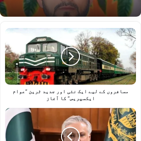
مسافروں
کے
لیے
ایک
نئی
اور
جدید
ٹرین
“عوام
ایکسپریس”
مسافروں کے لیے ایک نئی اور جدید ٹرین “عوام
کا
ایکسپریس” کا آغاز
آغاز
سحاق
ڈار
آج
نیویارک
میں