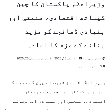
وزیراعظم پاکستان کا چین
کیساتھ اقتصادی، صنعتی اور
بنیادی ڈھانچے کو مزید
بنانے کے عزم کا اعادہ
Send
اختر علی خان
مئی 26, 2026
آخری ترمیم مئی 26, 2026
an
3 منٹ پڑھنے میں
email
وزیرِ اعظم شہباز شریف نے چین کے دورے کے
دوران پاکستان اور چین کے درمیان
اقتصادی، صنعتی اور بنیادی ڈھانچے کے