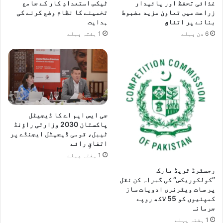
غذائی تحفظ اور پائیدار
ٹیکس استعدادِ کار کے جامع
زراعت میں تعاون مزید مضبوط
تخمینے کا نظام وضع کرنے کی
بنانے پر اتفاق
ہدایت
6 دن پہلے
1 ہفتہ پہلے
جی ایس ایم اے کا ڈیجیٹل
پاکستان 2030 وزارتی راؤنڈ
ٹیبل، قومی ڈیجیٹل ایجنڈے پر
اتفاقِ رائے
1 ہفتہ پہلے
رجسٹرڈ ٹریڈ مارک
’’کولکوریکس‘‘ کی گمراہ کن نقل
پر سات ویٹرنری ادویات ساز
کمپنیوں کو 55 لاکھ روپے
جرمانہ
1 ہفتہ پہلے