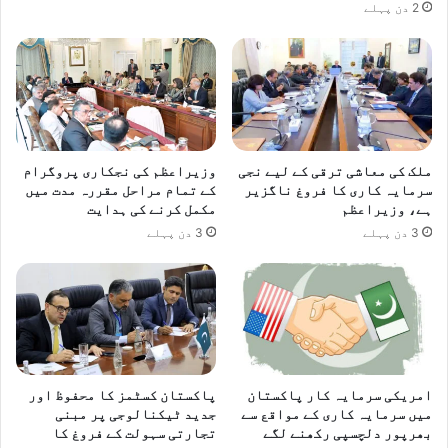
2 دن پہلے
ملک کی معاشی ترقی کے لیے نجی
وزیراعظم کی نجکاری پروگرام
سرمایہ کاری کا فروغ ناگزیر
کے تمام مراحل مقررہ مدت میں
ہے، وزیراعظم
مکمل کرنے کی ہدایت
3 دن پہلے
3 دن پہلے
امریکی سرمایہ کار پاکستان
پاکستان کسٹمز کا محفوظ اور
میں سرمایہ کاری کے مواقع سے
جدید ٹیکنالوجی پر مبنی
بھرپور دلچسپی رکھنے لگے
تجارتی سہولت کے فروغ کا