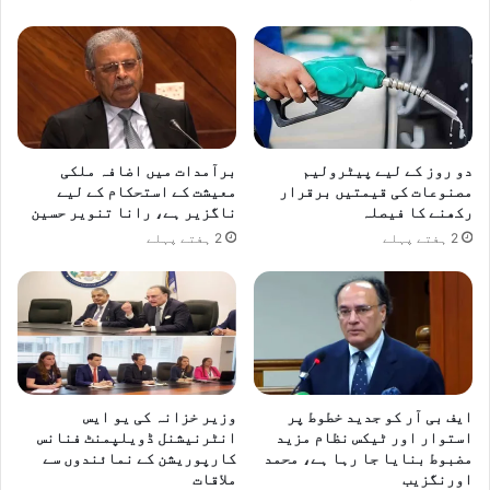
دو روز کے لیے پیٹرولیم
برآمدات میں اضافہ ملکی
مصنوعات کی قیمتیں برقرار
معیشت کے استحکام کے لیے
رکھنے کا فیصلہ
ناگزیر ہے، رانا تنویر حسین
2 ہفتے پہلے
2 ہفتے پہلے
ایف بی آر کو جدید خطوط پر
وزیر خزانہ کی یو ایس
استوار اور ٹیکس نظام مزید
انٹرنیشنل ڈویلپمنٹ فنانس
مضبوط بنایا جا رہا ہے، محمد
کارپوریشن کے نمائندوں سے
اورنگزیب
ملاقات