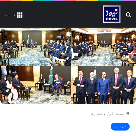
تلاش کیجیے
قائمة
صفحۂ اوّل
/
تجارت
تجارت