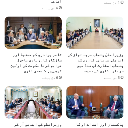
اعادہ
4 دن پہلے
4 دن پہلے
وزیراعلیٰ پنجاب مریم نواز کی
تاجر برادری کو محفوظ اور
امریکی سرمایہ کاروں کو
سازگار کاروباری ماحول
پنجاب اسٹارٹ اپ فنڈ میں
فراہم کرنا حکومت کی اولین
سرمایہ کاری کی دعوت
ترجیح ہے: محسن نقوی
5 دن پہلے
6 دن پہلے
پاکستان اور ایف اے او کا
وزیراعظم کی ایف بی آر کو