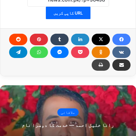
URL کاپی کریں
علاقائی
رانا خلیل احمد — خدمت کا دوسرا نام