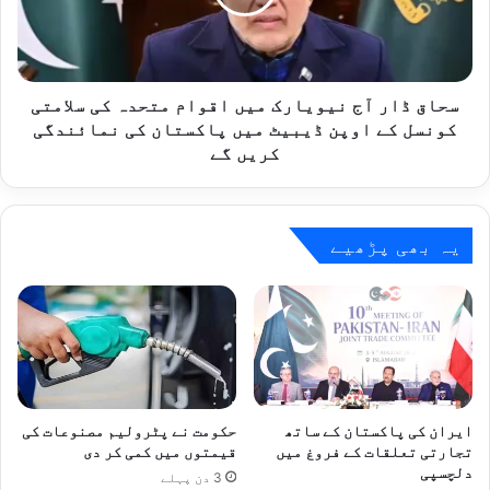
اقوام
متحدہ
کی
سلامتی
کونسل
سحاق ڈار آج نیویارک میں اقوام متحدہ کی سلامتی
کے
کونسل کے اوپن ڈیبیٹ میں پاکستان کی نمائندگی
اوپن
کریں گے
ڈیبیٹ
میں
پاکستان
کی
یہ بھی پڑھیے
نمائندگی
کریں
گے
ایران کی پاکستان کے ساتھ
حکومت نے پٹرولیم مصنوعات کی
تجارتی تعلقات کے فروغ میں
قیمتوں میں کمی کر دی
دلچسپی
3 دن پہلے