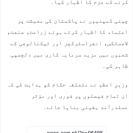
کرنے کے عزم کا اظہار کیا۔
چینی کمپنیوں نے پاکستان کی معیشت پر
اعتماد کا اظہار کرتے ہوئے زراعت، صنعت،
لاجسٹکس، انفراسٹرکچر اور ٹیکنالوجی کے
شعبوں میں مزید سرمایہ کاری میں دلچسپی
ظاہر کی۔
وزیرِ اعظم نے متعلقہ حکام کو ہدایت کی کہ
ان تمام فیصلوں پر فوری اور مؤثر
عملدرآمد یقینی بنایا جائے۔