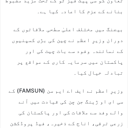
تعاون کو سی پیک فیز ٹو کے تحت مزید مضبوط
بنانے کے عزم کا اعادہ کیا ہے۔
بیجنگ میں مختلف اعلیٰ سطحی ملاقاتوں کے
دوران وزیرِ اعظم نے چین کی بڑی کمپنیوں
کے نمائندہ وفود سے بات چیت کی اور
پاکستان میں سرمایہ کاری کے مواقع پر
تبادلہ خیال کیا۔
وزیرِ اعظم نے ایف اے ایم سن (FAMSUN) کے
سی ای او ژینگ جن چن کی قیادت میں آنے
والے وفد سے ملاقات کی اور پاکستان کی
زرعی ترقی، اناج کے ذخیرہ، فیڈ پروڈکشن