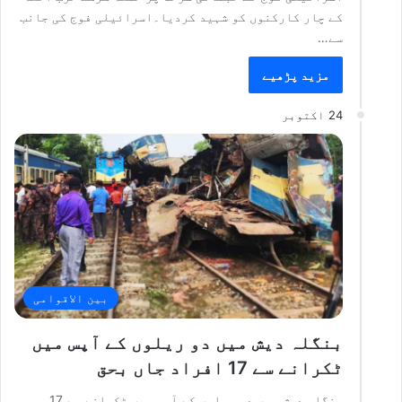
کے چار کارکنوں کو شہید کردیا۔اسرائیلی فوج کی جانب
سے…
مزید پڑھیے
24 اکتوبر
بین الاقوامی
بنگلہ دیش میں دو ریلوں کے آپس میں
ٹکرانے سے 17 افراد جاں بحق
بنگلہ دیش میں دو ریلوں کے آپس میں ٹکرانے سے 17