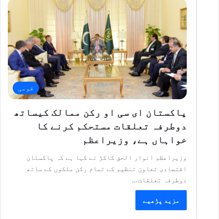
قومی
پاکستان ای سی او رکن ممالک کیساتھ
دوطرفہ تعلقات مستحکم کرنے کا
خواہاں ہے، وزیراعظم
وزیراعظم انوار الحق کاکڑ نے کہا ہے کہ پاکستان
اقتصادی تعاون تنظیم کے تمام رکن ملکوں کے ساتھ
دوطرفہ تعلقات…
مزید پڑھیے