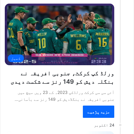
کھیل
ورلڈ کپ کرکٹ، جنوبی افریقہ نے
بنگلہ دیش کو 149 رنز سے شکست دیدی
آئی سی سی کرکٹ ورلڈکپ 2023ء کے 23 ویں میچ میں
جنوبی افریقہ نے بنگلادیش کو 149 رنز سے بآسانی…
مزید پڑھیے
24 اکتوبر