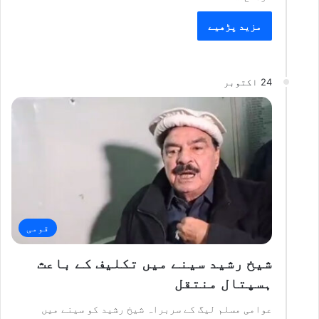
مزید پڑھیے
24 اکتوبر
قومی
شیخ رشید سینے میں تکلیف کے باعث
ہسپتال منتقل
عوامی مسلم لیگ کے سربراہ شیخ رشید کو سینے میں