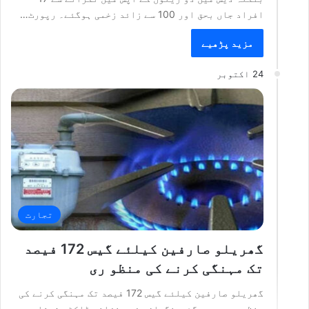
افراد جاں بحق اور 100 سے زائد زخمی ہوگئے۔ رپورٹ…
مزید پڑھیے
24 اکتوبر
تجارت
گھریلو صارفین کیلئے گیس 172 فیصد
تک مہنگی کرنے کی منظو ری
گھریلو صارفین کیلئے گیس 172 فیصد تک مہنگی کرنے کی
منظو ری دے دی گئی۔نگران وزیر خزانہ ڈاکٹر شمشاد