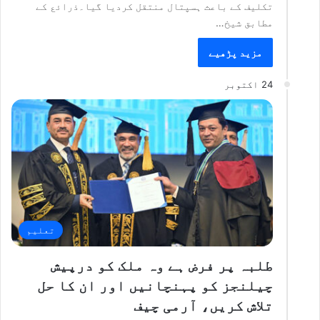
تکلیف کے باعث ہسپتال منتقل کردیا گیا۔ذرائع کے
مطابق شیخ…
مزید پڑھیے
24 اکتوبر
تعلیم
طلبہ پر فرض ہے وہ ملک کو درپیش
چیلنجز کو پہنچانیں اور ان کا حل
تلاش کریں، آرمی چیف