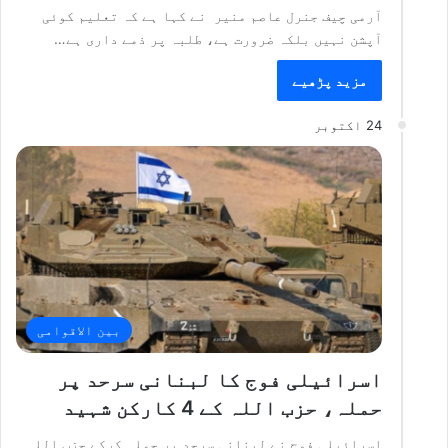
آرمی چیف جنرل عاصم منیر نے کہا ہے کہ تعلیم کوئی
آپشن نہیں بلکہ ضرورت ہے، طلبہ پر ذمے داری ہے…
مزید پڑھیے
24 اکتوبر
بین الاقوامی
اسرائیلی فوج کا لبنانی سرحد پر
حملہ، حزب اللہ کے 4 کارکن شہید
اسرائیلی فوج نے لبنانی سرحد پر حملہ کرکے حزب اللہ