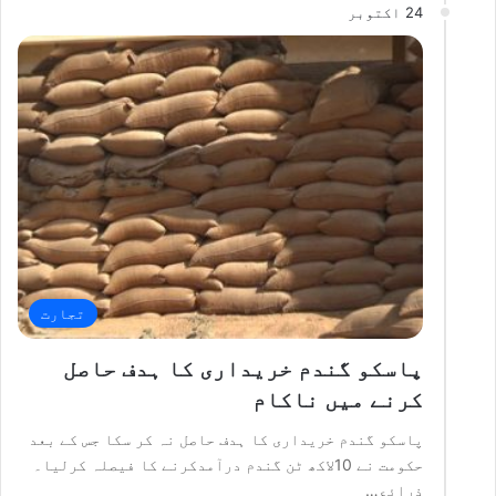
24 اکتوبر
تجارت
پاسکو گندم خریداری کا ہدف حاصل
کرنے میں ناکام
پاسکو گندم خریداری کا ہدف حاصل نہ کر سکا جس کے بعد
حکومت نے 10لاکھ ٹن گندم درآمدکرنے کا فیصلہ کرلیا۔
ذرائع…