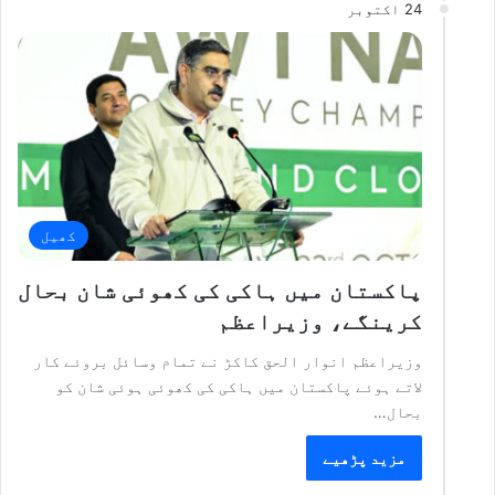
24 اکتوبر
کھیل
پاکستان میں ہاکی کی کھوئی شان بحال
کرینگے، وزیراعظم
وزیراعظم انوار الحق کاکڑ نے تمام وسائل بروئے کار
لاتے ہوئے پاکستان میں ہاکی کی کھوئی ہوئی شان کو
بحال…
مزید پڑھیے