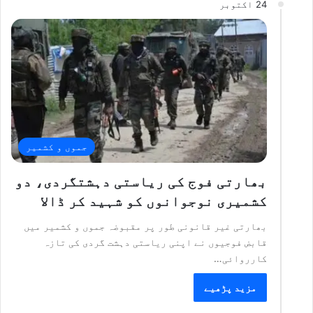
24 اکتوبر
جموں و کشمیر
بھارتی فوج کی ریاستی دہشتگردی، دو
کشمیری نوجوانوں کو شہید کر ڈالا
بھارتی غیر قانونی طور پر مقبوضہ جموں و کشمیر میں
قابض فوجیوں نے اپنی ریاستی دہشت گردی کی تازہ
کارروائی…
مزید پڑھیے