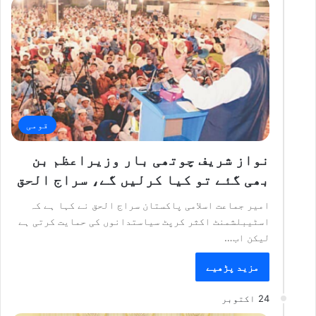
قومی
نواز شریف چوتھی بار وزیراعظم بن
بھی گئے تو کیا کرلیں گے، سراج الحق
امیر جماعت اسلامی پاکستان سراج الحق نے کہا ہے کہ
اسٹیبلشمنٹ اکثر کرپٹ سیاستدانوں کی حمایت کرتی ہے
لیکن اب…
مزید پڑھیے
24 اکتوبر