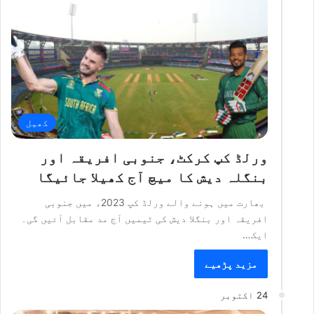
کھیل
ورلڈ کپ کرکٹ، جنوبی افریقہ اور
بنگلہ دیش کا میچ آج کھیلا جائیگا
بھارت میں ہونے والے ورلڈ کپ 2023ء میں جنوبی
افریقہ اور بنگلا دیش کی ٹیمیں آج مد مقابل آئیں گی۔
ایک…
مزید پڑھیے
24 اکتوبر