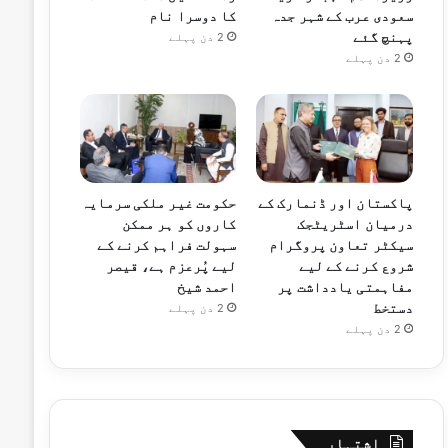
سعودی عرب کے شہر جدہ
کا دوسرا نام
پہنچ گئے
2 دن پہلے
2 دن پہلے
پاکستان اور ڈنمارک کے
حکومت غیر ملکی سرمایہ
درمیان اسٹریٹجک
کاروں کو ہر ممکن
سیکٹر تعاون پروگرام
سہولت فراہم کرنے کے
شروع کرنے کے لیے
لیے پُرعزم ہے، قیصر
مفاہمتی یادداشت پر
احمد شیخ
دستخط
2 دن پہلے
2 دن پہلے
اشتہار