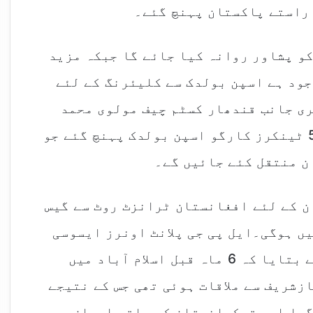
 راستے پاکستان پہنچ گئے۔
و پشاور روانہ کیا جائے گا جبکہ مزید
ن ایل پی جی موجود ہے اسپن بولدک سے کلیئرنگ کے لئے
ی جانب قندھار کسٹم چیف مولوی محمد
حامد احمد کے مطابق ترکمانستان سے 50 ٹینکرز کارگو اسپن بولدک پہنچ گئے جو
ن منتقل کئے جائیں گے۔
ن کے لئے افغانستان ٹرانزٹ روٹ سے گیس
ں ہوگی۔ایل پی جی پلانٹ اونرز ایسوسی
ایشن بلوچستان کے صدر سید نسیم آغا نے بتایا کہ 6 ماہ قبل اسلام آباد میں
شریف سے ملاقات ہوئی تھی جس کے نتیجے
گیا اور ترکمانستان کے ساتھ ایران سے