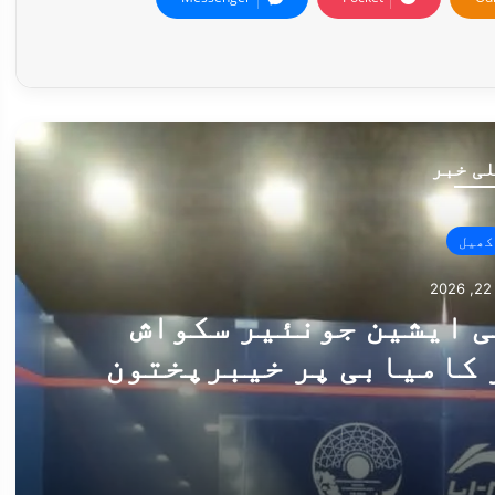
ی خبر
کھیل
2
کی ایشین جونئیر سکواش
 کامیابی پر خیبرپختون
یشن کا خوشی کا اظہار