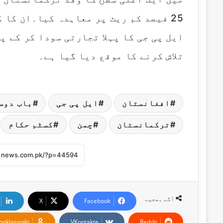
25 فیصد کم ریٹ پر معاہدہ کیا۔ان کا 
ایل پی جی کا پہلا تجارتی سودا کر کے 
تلاش کرنے کا موقع دیا گیا ہے۔
افغانستان
ایل پی جی
باب دوس
ترکمانستان
چمن
کسٹم حکام
آگے بھجیے
X
Facebook
noklassniki
VKontakte
Reddit