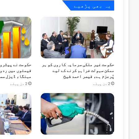
پاکستان کا صومالیہ کی خودمختاری اور عل
یہ بھی پڑھیے
نومبر 21, 2025
بھارت نے افغانستان کیلئے کارگو پروازیں 
حکومت غیر ملکی سرمایہ کاروں کو ہر
حکومت نے پیٹرو
نومبر 6, 2025
ممکن سہولت فراہم کرنے کے لیے
قیمتوں میں ردوب
پُرعزم ہے، قیصر احمد شیخ
مہنگا، ڈیزل سس
2 دن پہلے
2 دن پہلے
اکتوبر 23, 2025
اکتوبر 17, 2025