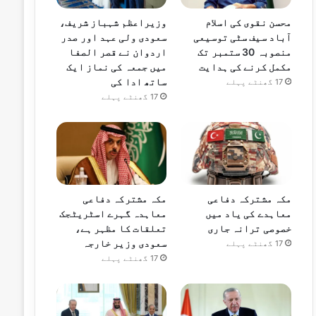
محسن نقوی کی اسلام
وزیراعظم شہباز شریف،
آباد سیف سٹی توسیعی
سعودی ولی عہد اور صدر
منصوبہ 30 ستمبر تک
اردوان نے قصر الصفا
مکمل کرنے کی ہدایت
میں جمعہ کی نماز ایک
ساتھ ادا کی
17 گھنٹے پہلے
17 گھنٹے پہلے
مکہ مشترکہ دفاعی
مکہ مشترکہ دفاعی
معاہدے کی یاد میں
معاہدہ گہرے اسٹریٹجک
خصوصی ترانہ جاری
تعلقات کا مظہر ہے،
سعودی وزیر خارجہ
17 گھنٹے پہلے
17 گھنٹے پہلے