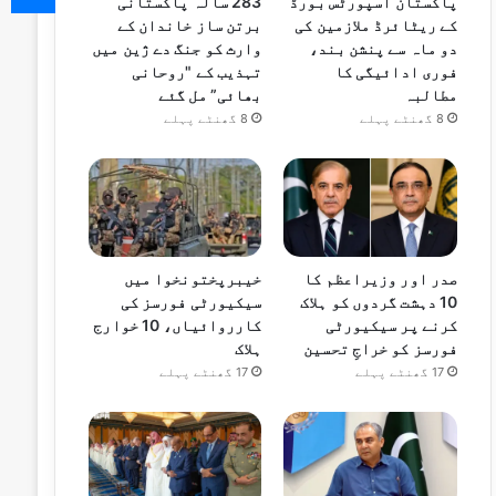
پاکستان اسپورٹس بورڈ
283 سالہ پاکستانی
کے ریٹائرڈ ملازمین کی
برتن ساز خاندان کے
دو ماہ سے پنشن بند،
وارث کو جنگ دے ژین میں
فوری ادائیگی کا
تہذیب کے "روحانی
مطالبہ
بھائی” مل گئے
8 گھنٹے پہلے
8 گھنٹے پہلے
صدر اور وزیراعظم کا
خیبرپختونخوا میں
10 دہشت گردوں کو ہلاک
سیکیورٹی فورسز کی
کرنے پر سیکیورٹی
کارروائیاں، 10 خوارج
فورسز کو خراجِ تحسین
ہلاک
17 گھنٹے پہلے
17 گھنٹے پہلے