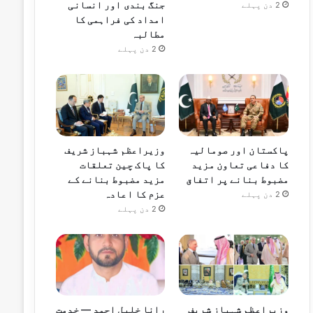
جنگ بندی اور انسانی
2 دن پہلے
امداد کی فراہمی کا
مطالبہ
2 دن پہلے
پاکستان اور صومالیہ
وزیراعظم شہباز شریف
کا دفاعی تعاون مزید
کا پاک چین تعلقات
مضبوط بنانے پر اتفاق
مزید مضبوط بنانے کے
عزم کا اعادہ
2 دن پہلے
2 دن پہلے
وزیراعظم شہباز شریف
رانا خلیل احمد — خدمت