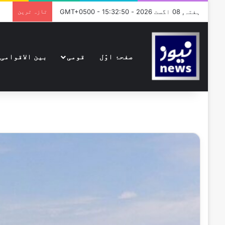
ہفتہ, 08 اگست 2026 - GMT+0500 - 15:32:50
تازہ ترین
صفحۂ اوّل
قومی
بین الاقوامی