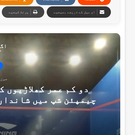
ای میل کے ذریعے بھیجیے
پرنٹ کیجیے
اگل
جون 22, 026
دو کم عمر کھلاڑیوں 
چیمپئن شپ میں شاندار
خوا اسکواش ایسوسی ا
جون 22, 2026