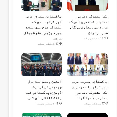
مکہ مشترکہ دفاعی
پاکستان، سعودی عرب
معاہدہ خطے میں امن کے
اور ترکیہ امن کے
فروغ میں معاون ہوگا،
مشترکہ عزم میں متحد
صدر اردوان
ہیں، وزیراعظم شہباز
شریف
17 گھنٹے پہلے
17 گھنٹے پہلے
پاکستان، سعودی عرب
ایشین ویمن نیٹ بال
اور ترکیہ کے درمیان
چیمپئن شپ / پلیٹ
مکہ مشترکہ دفاعی
ڈویژن: پاکستانی ٹیم
معاہدہ طے پا گیا
ہانگ کانگ پہنچ گئی
17 گھنٹے پہلے
19 گھنٹے پہلے