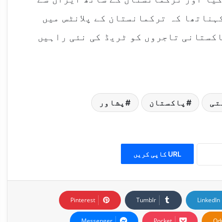
کہناتھا کہ ترکمانستان کے پلانٹس میں
پاکستانی تاجروں کو ٹریڈ کی نئی راہیں
تی
پاکستان
پشاور
URL کاپی کریں
Pinterest
Tumblr
LinkedIn
Messenger
Pocket
Od