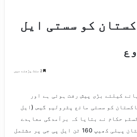
ستان کو سستی ایل
وع
2 منٹ پڑھنے میں
انے کیلئے بڑی پیش رفت ہوئی ہے اور
کستان کو سستی مائع پٹرولیم گیس (ایل
کسٹم حکام نے بتایا کہ برآمدگی معاہدے
کے تحت ترکمانستان سے بذریعہ افغانستان پہلی کھیپ 160 ٹن ایل پی جی پر مشتمل