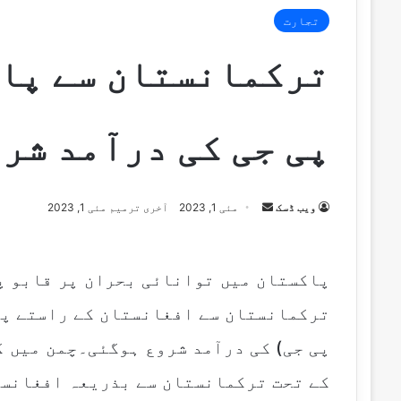
تجارت
ترکمانستان سے پاک
پی جی کی درآمد شر
Send
ویب ڈسک
مئی 1, 2023
آخری ترمیم مئی 1, 2023
an
email
پاکستان میں توانائی بحران پر قابو پ
ترکمانستان سے افغانستان کے راستے پا
پی جی) کی درآمد شروع ہوگئی۔چمن میں 