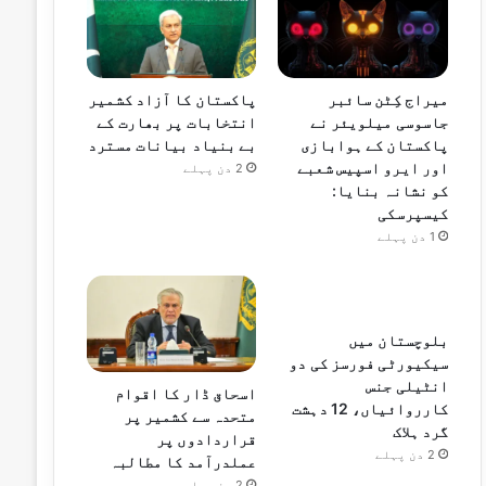
میراج کِٹن سائبر
پاکستان کا آزاد کشمیر
جاسوسی میلویئر نے
انتخابات پر بھارت کے
پاکستان کے ہوابازی
بے بنیاد بیانات مسترد
اور ایرو اسپیس شعبے
2 دن پہلے
کو نشانہ بنایا:
کیسپرسکی
1 دن پہلے
بلوچستان میں
سیکیورٹی فورسز کی دو
انٹیلی جنس
اسحاق ڈار کا اقوام
کارروائیاں، 12 دہشت
متحدہ سے کشمیر پر
گرد ہلاک
قراردادوں پر
2 دن پہلے
عملدرآمد کا مطالبہ
2 دن پہلے