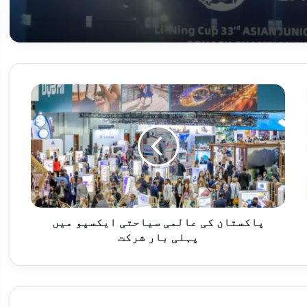
دو کم عمر کھلاڑیوں کی ایشین جونئیر سکواش چیمپئن شپ میں شاندار کامیابی پر خیبرپختون خوا اسکواش ایسوسی ایشن کا خوشی کا اظہار
کرات میں پیش رفت ہو رہی ہے، چین
پاکستان
کی
عالمی
سیاحتی
ایکسپو
میں
 ، سری لنکا کیخلاف سیریز ایک ایک سے برابر
پہلی
بار
شرکت
پاکستان کی عالمی سیاحتی ایکسپو میں
پہلی بار شرکت
 کردار کی معترف