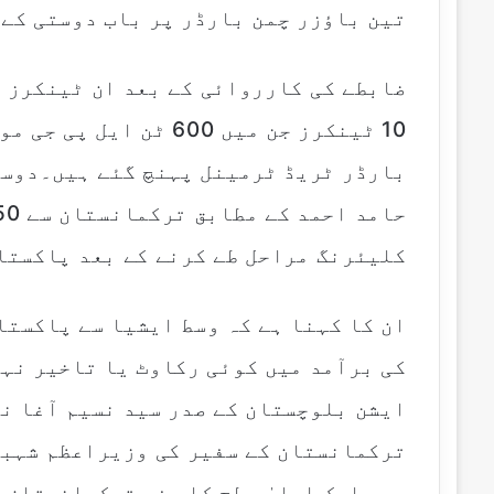
تین باؤزر چمن بارڈر پر باب دوستی کے
ضابطے کی کارروائی کے بعد ان ٹینکرز ک
10 ٹینکرز جن میں 600 ٹ
بارڈر ٹریڈ ٹرمینل پہنچ گئے ہیں۔دوسر
کلیئرنگ مراحل طے کرنے کے بعد پاکستا
ان کا کہنا ہے کہ وسط ایشیا سے پاکستا
کی برآمد میں کوئی رکاوٹ یا تاخیر نہی
ترکمانستان کے سفیر کی وزیراعظم شہباز
میں ایک اعلیٰ سطح کا وفد ترکمانستان 