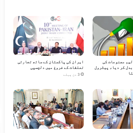
اقائی سالمیت کی مکمل حمایت کا اعادہ
چلانے کا اعلان کردیا
لیم مصنوعات کی
ایران کی پاکستان کے ساتھ تجارتی
دل کر دیا، پیٹرول
تعلقات کے فروغ میں دلچسپی
باہمی احترام پر مبنی اسٹریٹیجک سفارتکاری کے ذریعے پاک-افغان تعلقات از سرِ نو استوار کرنے پرزور
تا
3 دن پہلے
پاکستان نے افغانستان میں موجود خوارج کے خلاف مؤثر اقدامات کیے ہیں: ڈی جی آئی ایس پی آر