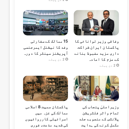
وفاقی وزیر توانائی کا
15 ممالک کے سفارتی
پاکستان ایران شراکت
وفد کا نیشنل ایمرجنسی
داری مزید مضبوط بنانے
آپریشنز سینٹر کا دورہ
کے عزم کا اعادہ
2 دن پہلے
2 دن پہلے
وزیراعلیٰ پنجاب کی
پاکستان سمیت 8 اسلامی
تمام واٹر فلٹریشن
ممالک کی غزہ میں
پلانٹس کے منصوبے جلد
اسرائیلی کارروائیوں
مکمل کرنے کی ہدایت
کی شدید مذمت، فوری