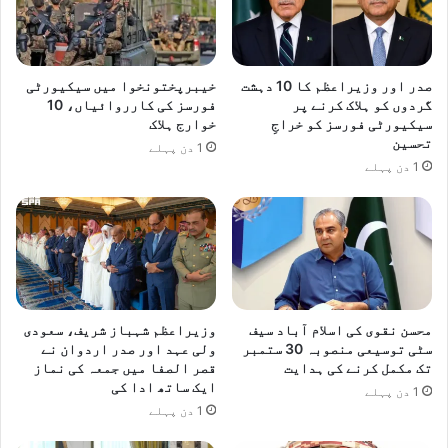
صدر اور وزیراعظم کا 10 دہشت
خیبرپختونخوا میں سیکیورٹی
گردوں کو ہلاک کرنے پر
فورسز کی کارروائیاں، 10
سیکیورٹی فورسز کو خراجِ
خوارج ہلاک
تحسین
1 دن پہلے
1 دن پہلے
محسن نقوی کی اسلام آباد سیف
وزیراعظم شہباز شریف، سعودی
سٹی توسیعی منصوبہ 30 ستمبر
ولی عہد اور صدر اردوان نے
تک مکمل کرنے کی ہدایت
قصر الصفا میں جمعہ کی نماز
ایک ساتھ ادا کی
1 دن پہلے
1 دن پہلے