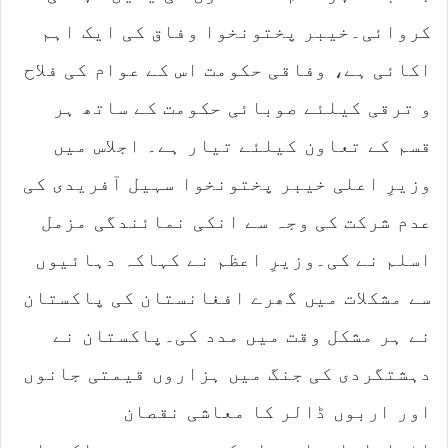
کروائی۔خیبر پختونخوا وفاق کی ایک اہم
اکائی ہے، وفاقی حکومت اس کے عوام کی فلاح
و ترقی کیلئے صوبائی حکومت کے ساتھ ہر
قسم کے تعاون کیلئے تیار ہے۔ اجلاس میں
وزیرِ اعلی خیبر پختونخوا سہیل آفریدی کی
عدم شرکت کی وجہ سے انکی نمائندگی مزمل
اسلم نے کی۔وزیرِ اعظم نے کہاکہ دہائیوں
سے مشکلات میں گھرے افغانستان کی پاکستان
نے ہر مشکل وقت میں مدد کی۔پاکستان نے
دہشتگردی کی جنگ میں ہزاروں قیمتی جانوں
اور اربوں ڈالر کا معاشی نقصان