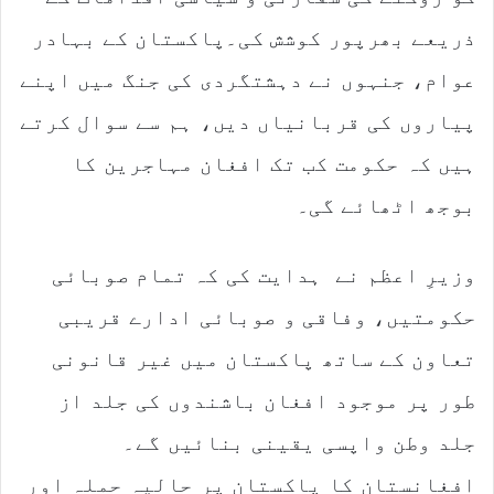
ذریعے بھرپور کوشش کی۔پاکستان کے بہادر
عوام، جنہوں نے دہشتگردی کی جنگ میں اپنے
پیاروں کی قربانیاں دیں، ہم سے سوال کرتے
ہیں کہ حکومت کب تک افغان مہاجرین کا
بوجھ اٹھائے گی۔
وزیرِ اعظم نے ہدایت کی کہ تمام صوبائی
حکومتیں، وفاقی و صوبائی ادارے قریبی
تعاون کے ساتھ پاکستان میں غیر قانونی
طور پر موجود افغان باشندوں کی جلد از
جلد وطن واپسی یقینی بنائیں گے۔
افغانستان کا پاکستان پر حالیہ حملہ اور