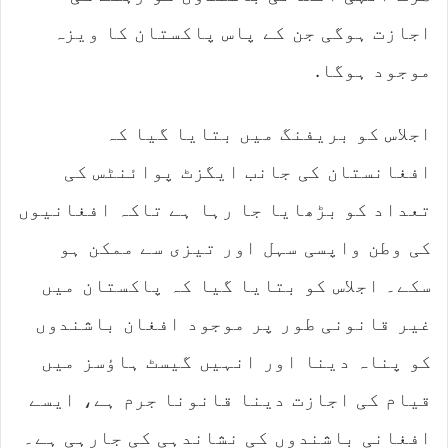
اجازت ہوگی جن کے پاس پاکستان کا ویزہ
موجود ہوگا.
اجلاس کو بریفنگ میں بتایا گیا کہ
افغانستان کی جانب ایگزٹ پوائنٹس کی
تعداد کو بڑھایا جا رہا ہے تاکہ افغانیوں
کی وطن واپسی سہل اور تیزی سے ممکن ہو
سکے۔ اجلاس کو بتایا گیا کہ پاکستان میں
غیر قانونی طور پر موجود افغان باشندوں
کو پناہ دینا اور انہیں گیسٹ ہاؤسز میں
قیام کی اجازت دینا قانونا جرم ہے، ایسے
افغانی باشندوں کی نشاندہی کی جارہی ہے۔