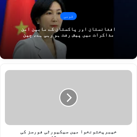
قومی
افغانستان اور پاکستان کے مابین امن
مذاکرات میں پیش رفت ہو رہی ہے، چین
خ
ی
ب
ر
پ
خ
ت
و
ن
خ
خیبرپختونخوا میں سیکیورٹی فورسز کی