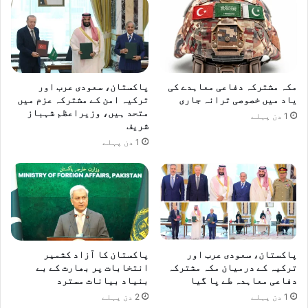
مکہ مشترکہ دفاعی معاہدے کی
پاکستان، سعودی عرب اور
یاد میں خصوصی ترانہ جاری
ترکیہ امن کے مشترکہ عزم میں
متحد ہیں، وزیراعظم شہباز
1 دن پہلے
شریف
1 دن پہلے
پاکستان، سعودی عرب اور
پاکستان کا آزاد کشمیر
ترکیہ کے درمیان مکہ مشترکہ
انتخابات پر بھارت کے بے
دفاعی معاہدہ طے پا گیا
بنیاد بیانات مسترد
1 دن پہلے
2 دن پہلے