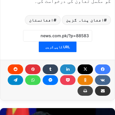
کو مکمل تعاون کی درخواست کی۔
افغان پناہ گزین
افغانستان
URL کاپی کریں