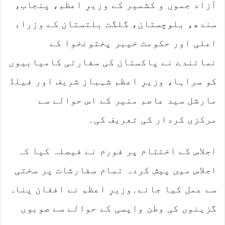
آزاد جموں و کشمیر کے وزیرِ اعظم، پنجاب،
سندھ، بلوچستان، گلگت بلتستان کے وزراء
اعلی اور حکومت خیبر پختونخوا کے
نمائندے نے پاکستان کی سفارتی کامیابیوں
کو سراہا، وزیرِ اعظم شہباز شریف اور فیلڈ
مارشل سید عاصم منیر کے اس حوالے سے
مرکزی کردار کی تعریف کی۔
اجلاس کے اختتام پر فورم نے فیصلہ کیا کہ
اجلاس میں پیش کردہ تمام سفارشات پر سختی
سے عمل کیا جائے۔وزیرِ اعظم نے افغان پناہ
گزینوں کی وطن واپسی کے حوالے سے صوبوں