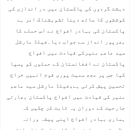
دہشت گردوں کی پاکستان میں در اندازی کی
کوششوں کا ساتھ دینا تشویشناک امر ہے
پاکستان کی بہادر افواج نے اس حملے کا
بھرپور انداز سے جواب دیا۔فیلڈ مارشل
سید عاصم منیرکی قیادت میں افواج
پاکستان نے افغانستان کے حملوں کو پسپا
کیا جس پر مجھ سمیت پوری قوم انہیں خراج
تحسین پیش کرتی ہے،فیلڈ مارشل سید عاصم
منیر کی قیادت میں افواج پاکستان بھارتی
جارحیت کے دوران یہ ثابت کر چکیں کہ
ہماری بہادر افواج اپنی پیشہ ورانہ
صلاحیتوں سے ارض وطن کا دفاع کرنا جانتی