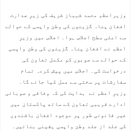
n
d
وزیراعظم محمد شہباز شریف کی زیرِ صدارت
a
n
افغان پناہ گزینوں کی وطن واپسی کے حوالے
e
m
سے اعلی سطح اجلاس ہوا۔ اجلاس میں وزیرِ
a
اعظم نے افغان پناہ گزینوں کی وطن واپسی
i
l
کے حوالے سے صوبوں کو مکمل تعاون کی
درخواست کی۔ اجلاس میں پیش کردہ تمام
سفارشات پر سختی سے عمل کیا جائے گا۔
وزیرِ اعظم نے ہدایت کی کہ وفاقی و صوبائی
ادارے قریبی تعاون کے ساتھ پاکستان میں
غیر قانونی طور پر موجود افغان باشندوں
کی جلد از جلد وطن واپسی یقینی بنائیں۔