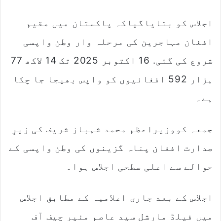
اجلاس کو بتایاگیاکہ پاکستان میں مقیم
افغان مہاجرین کی مرحلہ وار وطن واپسی
شروع کی گئی. 16 اکتوبر 2025 تک 14 لاکھ 77
ہزار 592 افغانیوں کو واپس بھیجا جا چکا
ہے۔
جمعہ کووزیراعظم محمد شہباز شریف کی زیرِ
صدارت افغان پناہ گزینوں کی وطن واپسی کے
حوالے سے اعلی سطحی اجلاس ہوا۔
اجلاس کے بعد جاری اعلامیہ کے مطابق اجلاس
میں فیلڈ مارشل سید عاصم منیر چیف آف