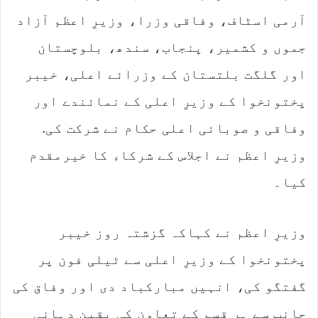
آرمی اسٹاف، وفاقی وزرا، وزیرِ اعظم آزاد
جموں و کشمیر، پنجاب، سندھ، بلوچستان
اور گلگت بلتستان کے وزرائے اعلی، خیبر
پختونخوا کے وزیرِ اعلی کے نمائندے اور
وفاقی و صوبائی اعلی حکام نے شرکت کی.
وزیرِ اعظم نے اجلاس کے شرکاء کا خیرمقدم
کیا۔
وزیرِ اعظم نے کہاکہ گزشتہ روز خیبر
پختونخوا کے وزیرِ اعلی سے ٹیلی فون پر
گفتگو کی، انہیں مبارکباد دی اور وفاق کی
جانب سے ہر قسم کے تعاون کی یقین دہانی