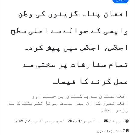
افغان پناہ گزینوں کی وطن
واپسی کے حوالے سے اعلی سطح
اجلاس، اجلاس میں پیش کردہ
تمام سفارشات پر سختی سے
عمل کرنے کا فیصلہ
افغانستان سے پاکستان پر حملے اور
افغانیوں کا ان میں ملوث ہونا تشویشناک ہے:
وزیرِ اعظم
نیوز ڈسک
S
اکتوبر 17, 2025
آخری ترمیم اکتوبر 17, 2025
e
7 منٹ پڑھنے میں