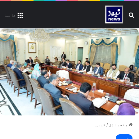
تلاش کیجیے
قائمة
صفحۂ اوّل
/
قومی
قومی