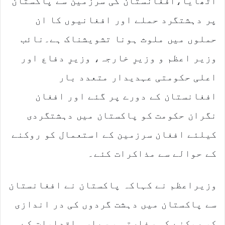
اٹھایا،افغانستان کی سرزمین سے پاکستان
پر دہشتگرد حملے اور افغانیوں کا ان
حملوں میں ملوث ہونا تشویشناک ہے۔نائب
وزیر اعظم و وزیرِ خارجہ، وزیرِ دفاع اور
اعلی حکومتی عہدیدار متعدد بار
افغانستان کے دورے پر گئے اور افغان
نگران حکومت کو پاکستان میں دہشتگردی
کیلئے افغان سرزمین کے استعمال کو روکنے
کے حوالے سے مذاکرات کئے۔
وزیراعظم نے کہاکہ پاکستان نے افغانستان
سے پاکستان میں دہشت گردوں کی در اندازی
کو روکنے کی سفارتی و سیاسی اقدامات کے