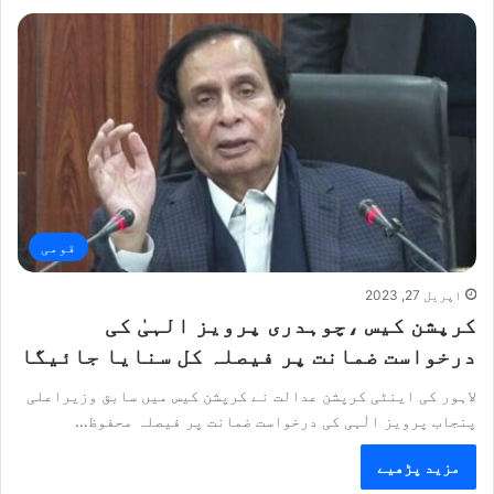
قومی
اپریل 27, 2023
کرپشن کیس ،چوہدری پرویز الہیٰ کی
درخواست ضمانت پر فیصلہ کل سنایا جائیگا
لاہور کی اینٹی کرپشن عدالت نے کرپشن کیس میں سابق وزیراعلی
پنجاب پرویز الٰہی کی درخواست ضمانت پر فیصلہ محفوظ…
مزید پڑھیے