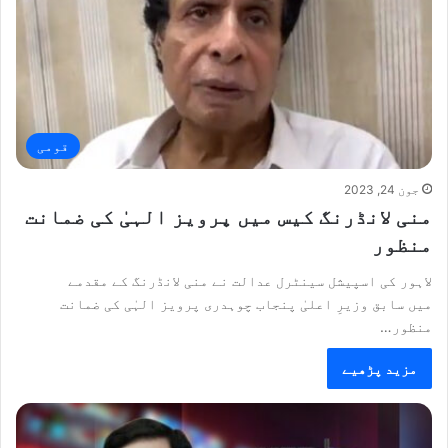
قومی
جون 24, 2023
منی لانڈرنگ کیس میں پرویز الہیٰ کی ضمانت
منظور
لاہور کی اسپیشل سینٹرل عدالت نے منی لانڈرنگ کے مقدمے
میں سابق وزیرِ اعلیٰ پنجاب چوہدری پرویز الہٰی کی ضمانت
منظور…
مزید پڑھیے