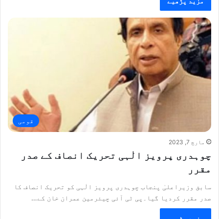
مزید پڑھیے
قومی
مارچ 7, 2023
چوہدری پرویز الٰہی تحریک انصاف کے صدر
مقرر
سابق وزیراعلیٰ پنجاب چوہدری پرویز الٰہی کو تحریک انصاف کا
صدر مقرر کردیا گیا۔پی ٹی آئی چیئرمین عمران خان کے…
مزید پڑھیے