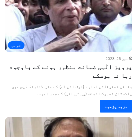
قومی
جون 25, 2023
پرویز الٰہی ضمانت منظور ہونے کے باوجود
رہا نہ ہوسکے
وفاقی تحقیقاتی ادارے (ایف آئی اے) کے منی لانڈرنگ کیس میں
پاکستان تحریک انصاف (پی ٹی آئی) کے صدر اور…
مزید پڑھیے