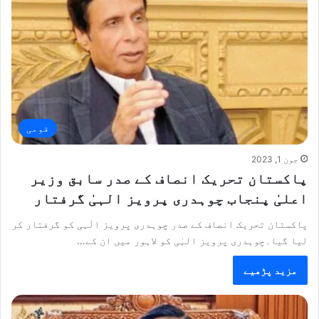
قومی
جون 1, 2023
پاکستان تحریک انصاف کے صدر سابق وزیر
اعلیٰ پنجاب چوہدری پرویز الہیٰ گرفتار
پاکستان تحریک انصاف کے صدر چوہدری پرویز الٰہی کو گرفتار کر
لیا گیا۔چوہدری پرویز الہٰی کو لاہور میں ان کے…
مزید پڑھیے