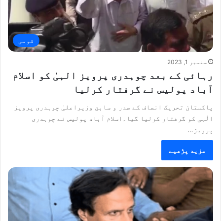
قومی
ستمبر 1, 2023
رہائی کے بعد چوہدری پرویز الہیٰ کو اسلام
آباد پولیس نے گرفتار کرلیا
پاکستان تحریک انصاف کے صدر و سابق وزیراعلیٰ چوہدری پرویز
الٰہی کو گرفتار کرلیا گیا۔اسلام آباد پولیس نے چوہدری
پرویز…
مزید پڑھیے