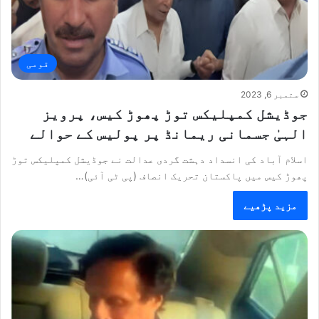
قومی
ستمبر 6, 2023
جوڈیشل کمپلیکس توڑ پھوڑ کیس، پرویز
الہیٰ جسمانی ریمانڈ پر پولیس کے حوالے
اسلام آباد کی انسداد دہشت گردی عدالت نے جوڈیشل کمپلیکس توڑ
پھوڑ کیس میں پاکستان تحریک انصاف (پی ٹی آئی)…
مزید پڑھیے