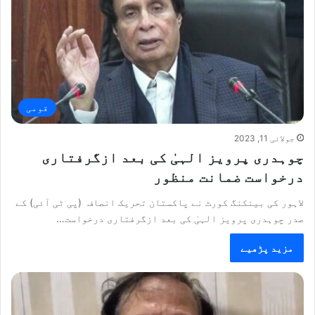
قومی
جولائی 11, 2023
چوہدری پرویز الہیٰ کی بعد ازگرفتاری
درخواست ضمانت منظور
لاہور کی بینکنگ کورٹ نے پاکستان تحریک انصاف (پی ٹی آئی) کے
صدر چوہدری پرویز الہیٰ کی بعد ازگرفتاری درخواست…
مزید پڑھیے