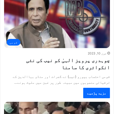
قومی
جون 10, 2023
چوہدری پرویز الہیٰ کو نیب کی نئی
انکوائری کا سامنا
قومی احتساب بیورو (نیب) نے گجرات اور منڈی بہاالدین کے
ترقیاتی منصوبوں میں مبینہ طور پر غبن میں ملوث ہونے…
مزید پڑھیے