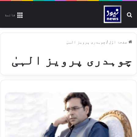
تلاش کیجیے
قائمة
صفحۂ اوّل
/
چوہدری پرویز الہیٰ
چوہدری پرویز الہیٰ