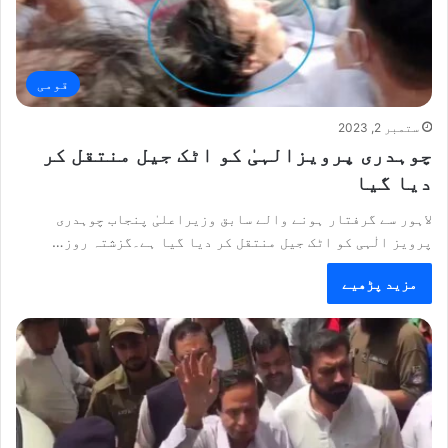
قومی
ستمبر 2, 2023
چوہدری پرویزالہیٰ کو اٹک جیل منتقل کر
دیا گیا
لاہور سے گرفتار ہونے والے سابق وزیراعلیٰ پنجاب چوہدری
پرویز الٰہی کو اٹک جیل منتقل کر دیا گیا ہے۔گزشتہ روز…
مزید پڑھیے