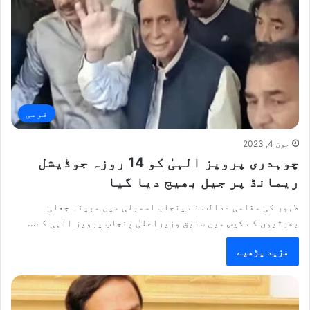
قومی
جون 4, 2023
چوہدری پرویز الہیٰ کو 14 روزہ جوڈیشل
ریمانڈ پر جیل بھیج دیا گیا
لاہور کی مقامی عدالت نے پنجاب اسمبلی میں مبینہ جعلی
بھرتیوں کے کیس میں سابق وزیراعلیٰ پنجاب پرویز الٰہی کے…
مزید پڑھیے