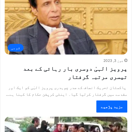
قومی
جون 3, 2023
پرویز الہیٰ دوسری بار رہائی کے بعد
تیسری مرتبہ گرفتار
پاکستان تحریک انصاف کے صدر چوہدری پرویز الہٰی کو ایک اور
مقدمے میں گرفتار کرلیا گیا۔ اینٹی کرپشن حکام کا کہنا ہے…
مزید پڑھیے