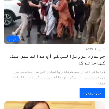
قومی
جون 2, 2023
چوہدری پرویزالہیٰ کو آج عدالت میں پیش
کیاجائے گا
ڈرامائی انداز میں گرفتار پاکستان تحریک انصاف کے صدر
چوہدری پرویز الٰہی کو آج عدالت میں پیش کیاجائے گا۔گزشتہ
روز…
مزید پڑھیے