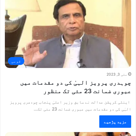
قومی
مئی 3, 2023
چوہدری پرویز الہیٰ کی دو مقدمات میں
عبوری ضمانت 23 مئی تک منظور
اینٹی کرپشن عدالت نے سابق وزیر اعلیٰ پنجاب چودھری پرویز
الہٰی کی دو مقدمات میں عبوری ضمانت 23 مئی تک…
مزید پڑھیے