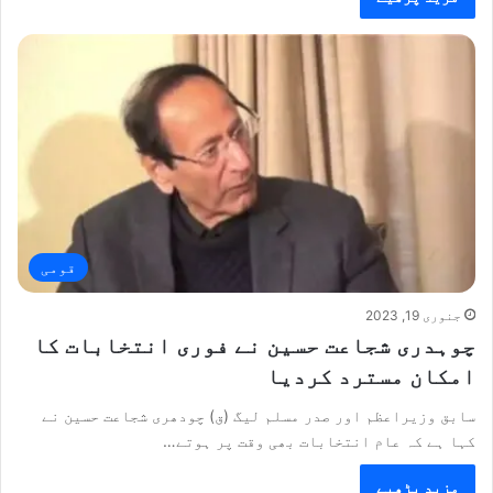
قومی
جنوری 19, 2023
چوہدری شجاعت حسین نے فوری انتخابات کا
امکان مسترد کردیا
سابق وزیراعظم اور صدر مسلم لیگ (ق) چودھری شجاعت حسین نے
کہا ہے کہ عام انتخابات بھی وقت پر ہوتے…
مزید پڑھیے