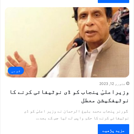
قومی
جنوری 12, 2023
وزیراعلیٰ پنجاب کو ڈی نوٹیفائی کرنے کا
نوٹیفکیشن معطل
گورنر پنجاب محمد بلیغ الرحمان نے وزیر اعلیٰ کو ڈی
نوٹیفائی کرنے کا حکم واپس لے لیا جس کے بعد…
مزید پڑھیے