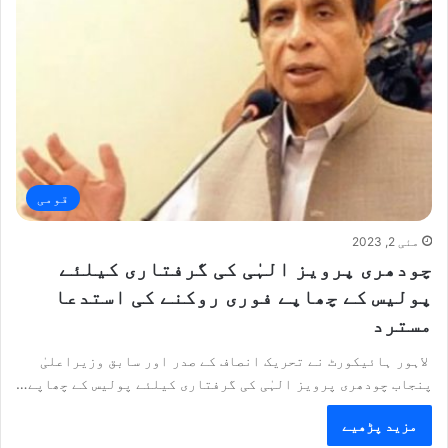
قومی
مئی 2, 2023
چودھری پرویز الہٰی کی گرفتاری کیلئے
پولیس کے چھاپے فوری روکنے کی استدعا
مسترد
لاہور ہائیکورٹ نے تحریک انصاف کے صدر اور سابق وزیراعلیٰ
پنجاب چودھری پرویز الہٰی کی گرفتاری کیلئے پولیس کے چھاپے…
مزید پڑھیے