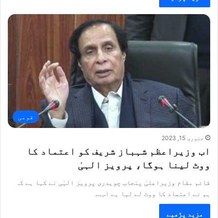
قومی
جنوری 15, 2023
اب وزیراعظم شہباز شریف کو اعتماد کا
ووٹ لینا ہوگا، پرویز الہیٰ
قائم مقام وزیراعلیٰ پنجاب چوہدری پرویز الہٰی نے کہا ہے کہ
ہم نے اعتماد کا ووٹ لے لیا ہے اب…
مزید پڑھیے