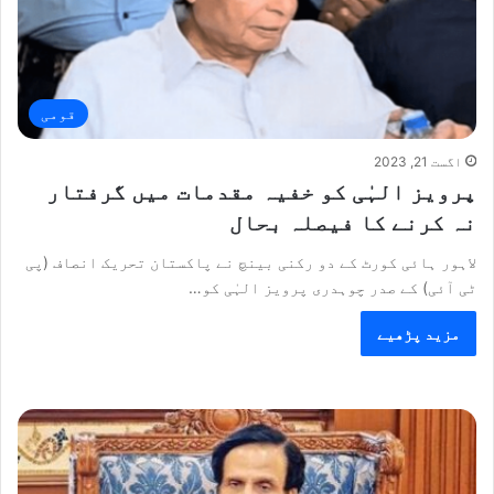
قومی
اگست 21, 2023
پرویز الہٰی کو خفیہ مقدمات میں گرفتار
نہ کرنے کا فیصلہ بحال
لاہور ہائی کورٹ کے دو رکنی بینچ نے پاکستان تحریک انصاف (پی
ٹی آئی) کے صدر چوہدری پرویز الہٰی کو…
مزید پڑھیے