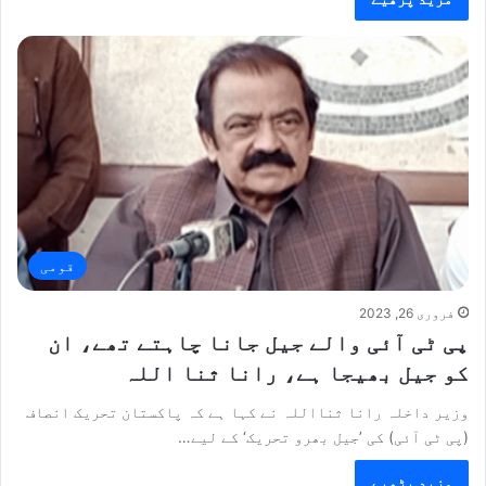
قومی
فروری 26, 2023
پی ٹی آئی والے جیل جانا چاہتے تھے، ان
کو جیل بھیجا ہے، رانا ثنا اللہ
وزیر داخلہ رانا ثنااللہ نے کہا ہے کہ پاکستان تحریک انصاف
(پی ٹی آئی) کی ’جیل بھرو تحریک‘ کے لیے…
مزید پڑھیے