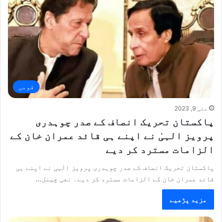
قومی
مئی 9, 2023
پاکستان تحریک انصاف کے صدر چوہدری
پرویز الہیٰ نے اپنے ہی قائد عمران خان کے
الزامات مسترد کر دیے
پاکستان تحریک انصاف کے صدر چوہدری پرویز الٰہی نے اپنے ہی
قائد عمران خان کے الزامات مسترد کر دیے۔ نجی چینل…
مزید پڑھیے