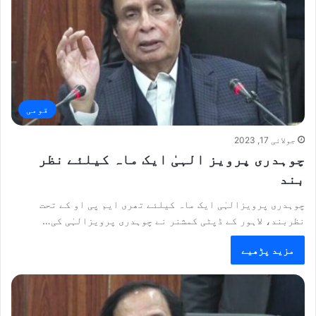
قومی
جولائی 17, 2023
چوہدری پرویز الہیٰ ایک ماہ کیلئے نظر
بند
چوہدری پرویزالہٰی ایک ماہ کیلئے تھری ایم پی او کے تحت
نظربند، لاہور کے ڈپٹی کمشنر نے چوہدری پرویزالہٰی کی…
مزید پڑھیے