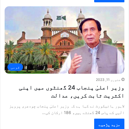
قومی
جنوری 11, 2023
وزیر اعلیٰ پنجاب 24 گھنٹوں میں اپنی
اکثریت ثابت کریں، عدالت
لاہور ہائیکورٹ نے کہا ہے کہ وزیر اعلیٰ پنجاب چودھری پرویز
الٰہی کے پاس 24 گھنٹے ہیں، 186 ارکان کی…
مزید پڑھیے