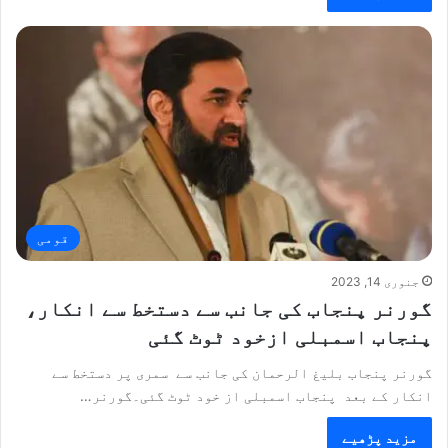
قومی
جنوری 14, 2023
گورنر پنجاب کی جانب سے دستخط سے انکار،
پنجاب اسمبلی ازخود ٹوٹ گئی
گورنر پنجاب بلیغ الرحمان کی جانب سے سمری پر دستخط سے
انکار کے بعد پنجاب اسمبلی از خود ٹوٹ گئی۔گورنر…
مزید پڑھیے