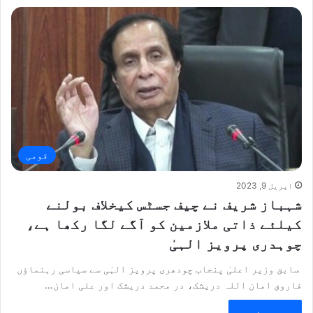
قومی
اپریل 9, 2023
شہباز شریف نے چیف جسٹس کیخلاف بولنے
کیلئے ذاتی ملازمین کو آگے لگا رکھا ہے،
چوہدری پرویز الہیٰ
سابق وزیر اعلیٰ پنجاب چودھری پرویز الہٰی سے سیاسی رہنماؤں
فاروق امان اللہ دریشک، در محمد دریشک اور علی امان…