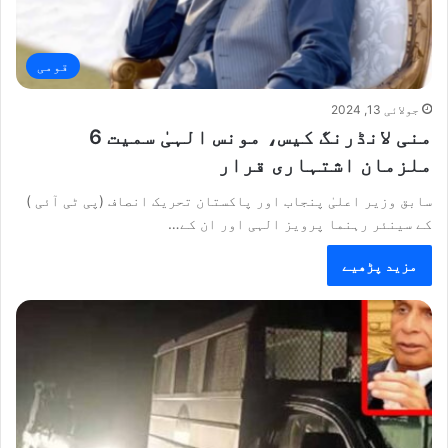
قومی
جولائی 13, 2024
منی لانڈرنگ کیس، مونس الہیٰ سمیت 6
ملزمان اشتہاری قرار
سابق وزیر اعلیٰ پنجاب اور پاکستان تحریک انصاف (پی ٹی آئی )
کے سینئر رہنما پرویز الہی اور ان کے…
مزید پڑھیے