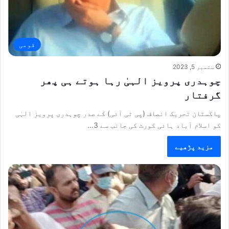
قومی
ستمبر 5, 2023
چوہدری پرویز الہیٰ رہا ہوتے ہی پھر
گرفتار
پاکستان تحریک انصاف (پی ٹی آئی) کے صدر چوہدری پرویز الہٰی
کو اسلام آباد ہائی کورٹ کی جانب سے 3…
مزید پڑھیے