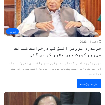
قومی
اگست 11, 2023
چوہدری پرویز الہیٰ کی درخواست ضمانت
سپریم کورٹ میں مقرر کر دی گئی
سپریم کورٹ آف پاکستان نے مرکزی صدر پاکستان تحریک انصاف
اور سابق وزیراعلی پنجاب چودھری پرویز الہی کی درخواست
ضمانت…
مزید پڑھیے