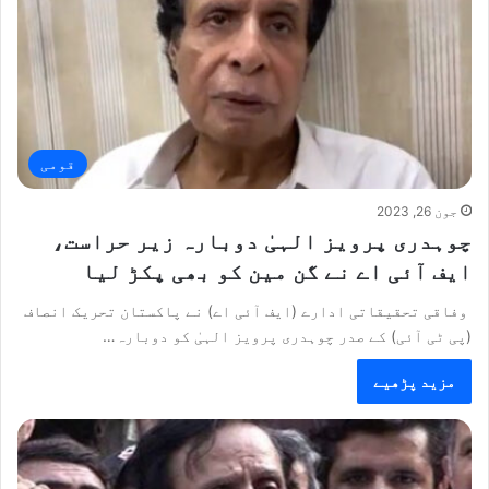
قومی
جون 26, 2023
چوہدری پرویز الہیٰ دوبارہ زیر حراست،
ایف آئی اے نے گن مین کو بھی پکڑ لیا
وفاقی تحقیقاتی ادارے (ایف آئی اے) نے پاکستان تحریک انصاف
(پی ٹی آئی) کے صدر چوہدری پرویز الہیٰ کو دوبارہ…
مزید پڑھیے