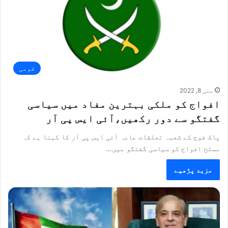
قومی
مئی 8, 2022
افواج کو ملکی بہترین مفاد میں سیاسی
گفتگو سے دور رکھیں،آئی ایس پی آر
پاک فوج کے شعبہ تعلقات عامہ آئی ایس پی آر کا کہنا ہے کہ
مسلح افواج کو سیاسی گفتگو میں…
مزید پڑھیے