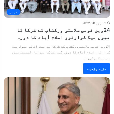
قومی
اکتوبر 20, 2022
24ویں قومی سلامتی ورکشاپ کے شرکا کا
نیول ہیڈ کوارٹرز اسلام آباد کا دورہ
24ویں قومی سلامتی ورکشاپ کے شرکا نے جمعرات کو نیول ہیڈ
کوارٹرز اسلام آباد کا دورہ کیا۔شرکا میں پارلیمنٹرینز،
بیوروکریٹس،…
مزید پڑھیے