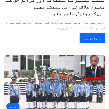
بغیر، علاقائی امن ہمیشہ مبہم
رہیگا،جنرل عاصم منیر
آرمی چیف جنرل عاصم منیر نے واضح کیا ہے کہ امن کے لیے ہماری
کوششوں کو کسی صورت کمزوری نہ…
مزید پڑھیے
قومی