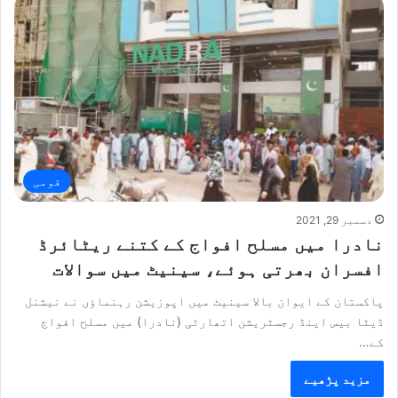
قومی
دسمبر 29, 2021
نادرا میں مسلح افواج کے کتنے ریٹائرڈ
افسران بھرتی ہوئے، سینیٹ میں سوالات
پاکستان کے ایوان بالا سینیٹ میں اپوزیشن رہنماؤں نے نیشنل
ڈیٹا بیس اینڈ رجسٹریشن اتھارٹی (نادرا) میں مسلح افواج
کے…
مزید پڑھیے