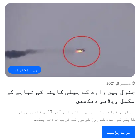
بین الاقوامی
دسمبر 8, 2021
جنرل بپن راوت کے ہیلی کاپٹر کی تباہی کی
مکمل ویڈیو دیکھیں
بھارتی فضائیہ کے روسی ساختہ ایم آئی 17وی فائیو ہیلی
کاپٹر کو بدھ کے روز کونور کے قریب حادثہ پیش…
مزید پڑھیے