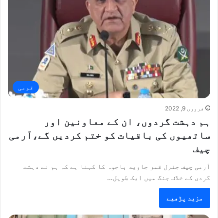
قومی
فروری 9, 2022
ہم دہشت گردوں، ان کے معاونین اور
ساتھیوں کی باقیات کو ختم کردیں گے،آرمی
چیف
آرمی چیف جنرل قمر جاوید باجوہ کا کہنا ہے کہ ہم نے دہشت
گردی کے خلاف جنگ میں ایک طویل…
مزید پڑھیے