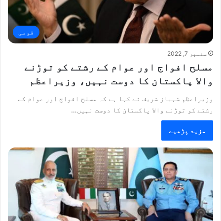
قومی
ستمبر 7, 2022
مسلح افواج اور عوام کے رشتے کو توڑنے
والا پاکستان کا دوست نہیں، وزیراعظم
وزیراعظم شہباز شریف نے کہا ہے کہ مسلح افواج اور عوام کے
رشتے کو توڑنے والا پاکستان کا دوست نہیں…
مزید پڑھیے