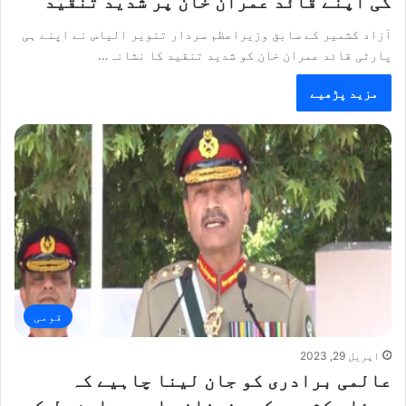
کی اپنے قائد عمران خان پر شدید تنقید
آزاد کشمیر کے سابق وزیراعظم سردار تنویر الیاس نے اپنے ہی
پارٹی قائد عمران خان کو شدید تنقید کا نشانہ…
مزید پڑھیے
قومی
اپریل 29, 2023
عالمی برادری کو جان لینا چاہیے کہ
مسئلہ کشمیر کے منصفانہ اور پرامن حل کے