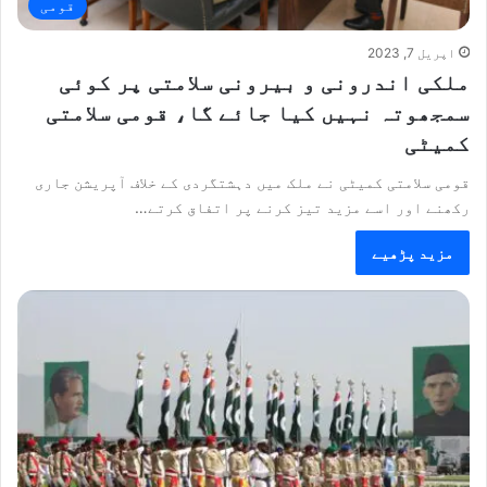
قومی
اپریل 7, 2023
ملکی اندرونی و بیرونی سلامتی پر کوئی
سمجھوتہ نہیں کیا جائے گا، قومی سلامتی
کمیٹی
قومی سلامتی کمیٹی نے ملک میں دہشتگردی کے خلاف آپریشن جاری
رکھنے اور اسے مزید تیز کرنے پر اتفاق کرتے…
مزید پڑھیے