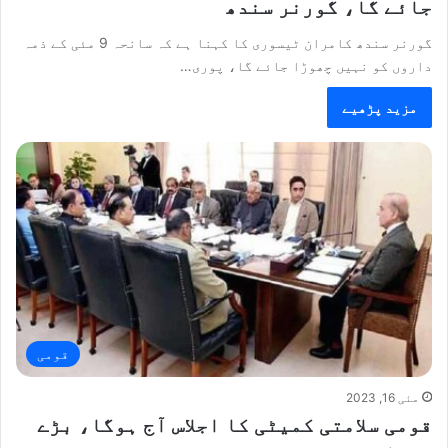
جائے گا، گورنر سندھ
گورنر سندھ کامران ٹیسوری کا کہنا ہے کہ سانحہ 9 مئی کے ذمہ
داروں کو نہیں چھوڑا جائے گا، پوری…
مزید پڑھیے
قومی
مئی 16, 2023
قومی سلامتی کمیٹی کا اجلاس آج ہوگا، بڑے