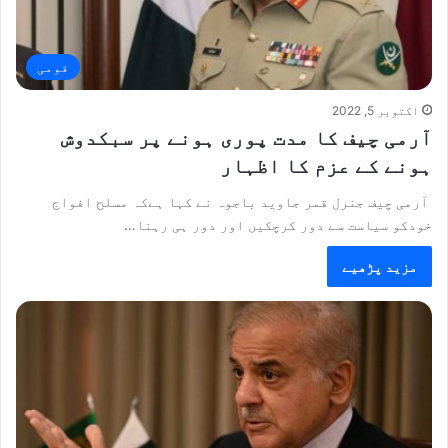
قومی
اکتوبر 5, 2022
آرمی چیف کا مدت پوری ہونے پر سبکدوش
ہونے کے عزم کا اظہار
آرمی چیف جنرل قمر جاوید باجوہ نے کہا ہےکہ مسلح افواج
خودکو سیاست سے دور کرچکیں اور دور ہی رہنا…
مزید پڑھیے