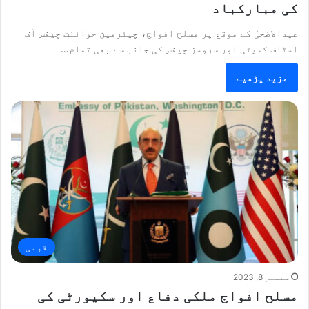
کی مبارکباد
عیدالاضحیٰ کے موقع پر مسلح افواج، چیئرمین جوائنٹ چیفس آف
اسٹاف کمیٹی اور سروسز چیفس کی جانب سے بھی تمام…
مزید پڑھیے
قومی
ستمبر 8, 2023
مسلح افواج ملکی دفاع اور سکیورٹی کی