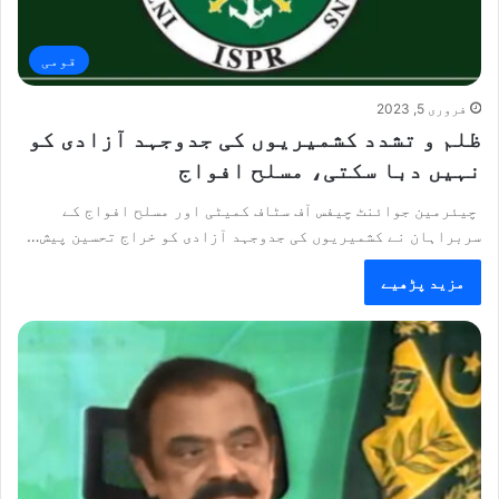
قومی
فروری 5, 2023
ظلم و تشدد کشمیریوں کی جدوجہد آزادی کو
نہیں دبا سکتی، مسلح افواج
چیئرمین جوائنٹ چیفس آف سٹاف کمیٹی اور مسلح افواج کے
سربراہان نے کشمیریوں کی جدوجہد آزادی کو خراج تحسین پیش…
مزید پڑھیے