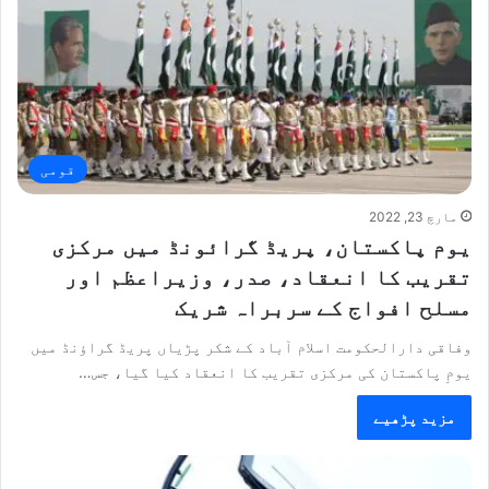
قومی
مارچ 23, 2022
یوم پاکستان، پریڈ گرائونڈ میں مرکزی
تقریب کا انعقاد، صدر، وزیراعظم اور
مسلح افواج کے سربراہ شریک
وفاقی دارالحکومت اسلام آباد کے شکر پڑیاں پریڈ گراؤنڈ میں
یومِ پاکستان کی مرکزی تقریب کا انعقاد کیا گیا، جس…
مزید پڑھیے