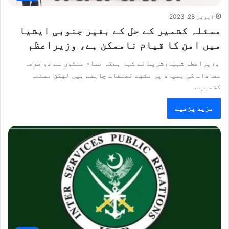
اپریل 28, 2023
مسئلہ کشمیر کے حل کے بغیر جنوبی ایشیا
میں امن کا قیام ناممکن ہے، وزیراعظم
وزیراعظم شہبازشریف نے کہا ہےکہ تمام ملکوں سے دو طرفہ
مفادات کی بنیاد پر مثبت تعلقات چاہتے ہیں لیکن مسئلہ
کشمیر…
مزید پڑھیے