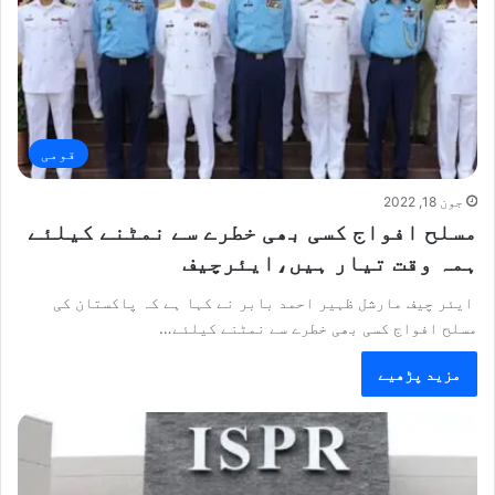
قومی
جون 18, 2022
مسلح افواج کسی بھی خطرے سے نمٹنے کیلئے
ہمہ وقت تیار ہیں،ایئرچیف
ایئر چیف مارشل ظہیر احمد بابر نے کہا ہے کہ پاکستان کی
مسلح افواج کسی بھی خطرے سے نمٹنے کیلئے…
مزید پڑھیے