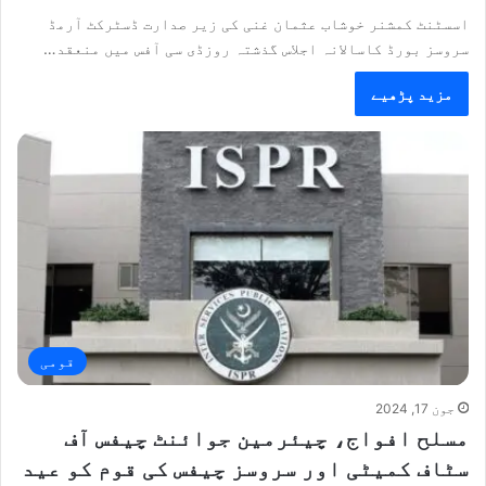
اسسٹنٹ کمشنر خوشاب عثمان غنی کی زیر صدارت ڈسٹرکٹ آرمڈ
سروسز بورڈ کاسالانہ اجلاس گذشتہ روزڈی سی آفس میں منعقد…
مزید پڑھیے
قومی
جون 17, 2024
مسلح افواج، چیئرمین جوائنٹ چیفس آف
سٹاف کمیٹی اور سروسز چیفس کی قوم کو عید