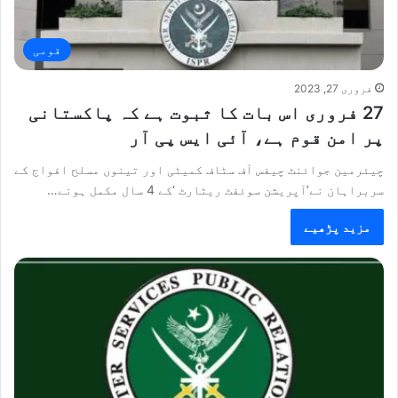
قومی
فروری 27, 2023
27 فروری اس بات کا ثبوت ہے کہ پاکستانی
پر امن قوم ہے، آئی ایس پی آر
چیئرمین جوائنٹ چیفس آف سٹاف کمیٹی اور تینوں مسلح افواج کے
سربراہان نے’آپریشن سوئفٹ ریٹارٹ ‘کے 4 سال مکمل ہونے…
مزید پڑھیے