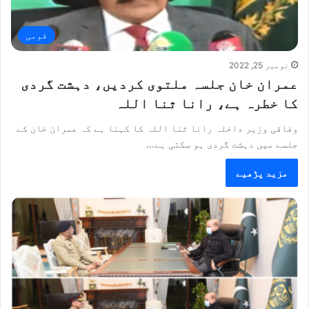
قومی
نومبر 25, 2022
عمران خان جلسہ ملتوی کردیں، دہشت گردی
کا خطرہ ہے، رانا ثنا اللہ
وفاقی وزیر داخلہ رانا ثنا اللہ کا کہنا ہے کہ عمران خان کے
جلسے میں دہشت گردی ہو سکتی ہے…
مزید پڑھیے