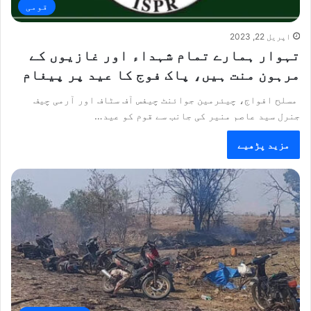
قومی
اپریل 22, 2023
تہوار ہمارے تمام شہداء اور غازیوں کے
مرہون منت ہیں، پاک فوج کا عید پر پیغام
مسلح افواج، چیئرمین جوائنٹ چیفس آف سٹاف اور آرمی چیف
جنرل سید عاصم منیر کی جانب سے قوم کو عید…
مزید پڑھیے