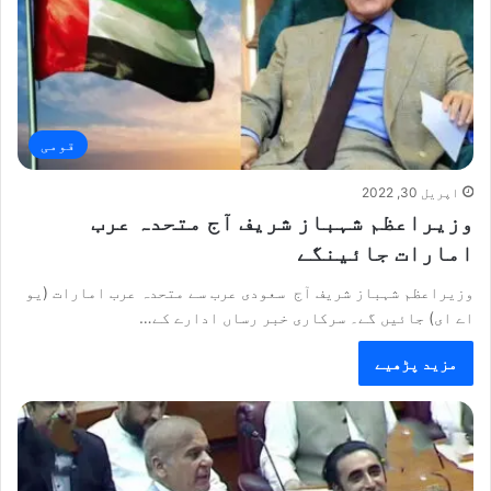
قومی
اپریل 30, 2022
وزیراعظم شہباز شریف آج متحدہ عرب
امارات جائینگے
وزیراعظم شہباز شریف آج سعودی عرب سے متحدہ عرب امارات (یو
اے ای) جائیں گے۔ سرکاری خبر رساں ادارے کے…
مزید پڑھیے