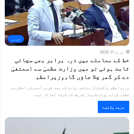
قومی
اپریل 11, 2022
خط کے معاملے میں ذرہ برابر بھی سچائی
ثابت ہوئی تو میں وزارت عظمیٰ سے اسعتفیٰ
دے کر گھر چلا جاؤں گا،وزیراعظم
وزیراعظم پاکستان منتخب ہونے کے بعد قومی اسمبلی اجلاس سے
خطاب کرتے ہوئے شہباز شریف کا کہنا تھا کہ اس…
مزید پڑھیے