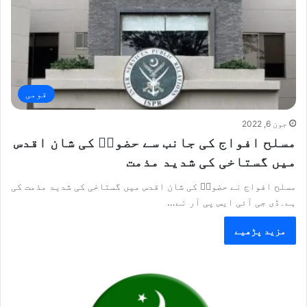
قومی
جون 6, 2022
مسلح افواج کی جانب سے حضورؐ کی شان اقدس
میں گستاخی کی شدید مذمت
مسلح افواج نے حضورؐ کی شان اقدس میں گستاخی کی شدید مذمت کی
ہے۔ڈی جی آئی ایس پی آر نے…
مزید پڑھیے