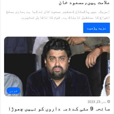
علامت ہیں،مسعود خان
امریکہ میں پاکستان کےسفیر مسعود خان نے کہا ہے ہماری مسلح
افواج کا مستقبل تابناک ہے۔ قوم کا ناقابل تسخیر…
مزید پڑھیے
قومی
مئی 23, 2023
سانحہ 9 مئی کے ذمہ داروں کو نہیں چھوڑا