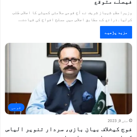
فیصلے متوقع
وزیراعظم شہباز شریف نے آج قومی سلامتی کمیٹی کا اجلاس طلب
کرلیا۔ذرائع کے مطابق اجلاس میں مسلح افواج کی قیادت…
مزید پڑھیے
قومی
مئی 9, 2023
فوج کیخلاف بیان بازی، سردار تنویر الیاس