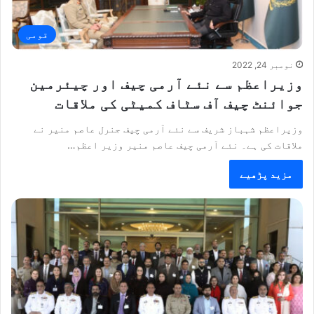
قومی
نومبر 24, 2022
وزیراعظم سے نئے آرمی چیف اور چیئرمین
جوائنٹ چیف آف سٹاف کمیٹی کی ملاقات
وزیراعظم شہباز شریف سے نئے آرمی چیف جنرل عاصم منیر نے
ملاقات کی ہے۔ نئے آرمی چیف عاصم منیر وزیر اعظم…
مزید پڑھیے