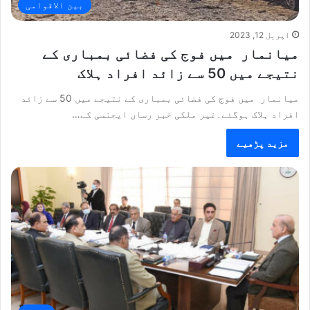
بین الاقوامی
اپریل 12, 2023
میانمار میں فوج کی فضائی بمباری کے
نتیجے میں 50 سے زائد افراد ہلاک
میانمار میں فوج کی فضائی بمباری کے نتیجے میں 50 سے زائد
افراد ہلاک ہوگئے۔غیر ملکی خبر رساں ایجنسی کے…
مزید پڑھیے