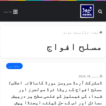
تلاش کیجیے
قائمة
صفحۂ اوّل
/
مسلح افواج
مسلح افواج
علاقائی
دسمبر 18, 2024
ڈسٹرکٹ آرمڈ سروسز بورڈ کاسالانہ اجلاس؛
مسلح افواج کے ریٹا ئرڈ سولجرز اور
شہداء کی فیملیز کو ضلعی سطح پر درپیش
مسائل اور اس کے حل کیلئے ایجنڈا پیش