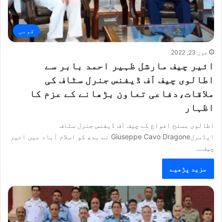
قومی
جون 23, 2022
ائیر چیف مارشل ظہیر احمد بابر سے
اطالوی چیف آف ڈیفنس جنرل سٹاف کی
ملاقات،دفاعی تعاون بڑھانے کے عزم کا
اظہار
اطالوی مسلح افواج کے چیف آف ڈیفنس جنرل سٹاف
ایڈمرلGiuseppe Cavo Dragone نے بدھ کو اسلام آباد میں ائیر
چیف…
مزید پڑھیے