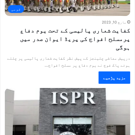
قومی
مارچ 10, 2023
کفایت شعاری پالیسی کے تحت یوم دفاع
پرمسلح افواج کی پریڈ ایوان صدر میں
ہوگی
درپیش معاشی چلینجز کے پیش نظر کفایت شعاری پالیسی پر چلتے
ہوئے پاک فوج نے یوم دفاع پر مسلح افواج…
مزید پڑھیے