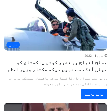
قومی
مارچ 11, 2022
مسلح افواج پر فخر، کوئی پاکستان کو
میلی آنکھ سے نہیں دیکھ سکتا، وزیراعظم
وزیراعظم عمران خان کا کہنا ہے کہ پاکستان مستحکم ہوتا جا
رہا ہے، ملک کی سمت درست ہے اور معیشت…
مزید پڑھیے