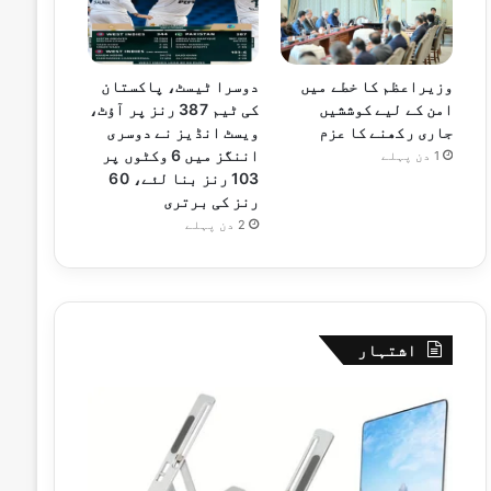
وزیراعظم کا خطے میں
دوسرا ٹیسٹ، پاکستان
امن کے لیے کوششیں
کی ٹیم 387 رنز پر آؤٹ،
جاری رکھنے کا عزم
ویسٹ انڈیز نے دوسری
اننگز میں 6 وکٹوں پر
1 دن پہلے
103 رنز بنا لئے، 60
رنز کی برتری
2 دن پہلے
اشتہار