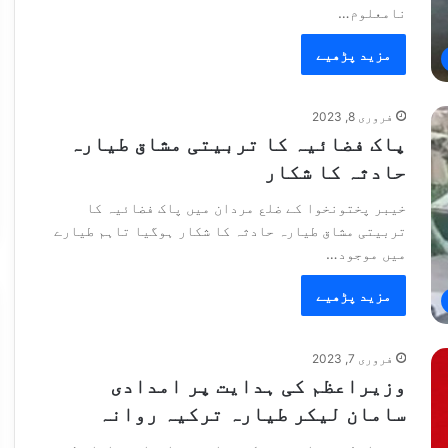
نامعلوم…
مزید پڑھیے
فروری 8, 2023
پاک فضائیہ کا تربیتی مشاق طیارہ
حادثہ کا شکار
خیبر پختونخوا کے ضلع مردان میں پاک فضائیہ کا
تربیتی مشاق طیارہ حادثہ کا شکار ہوگیا تاہم طیارے
میں موجود…
مزید پڑھیے
فروری 7, 2023
وزیراعظم کی ہدایت پر امدادی
سامان لیکر طیارہ ترکیہ روانہ