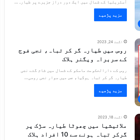
آسٹریلیا کے شمال میں ایک دور دراز جزیرے پر طیارہ…
مزید پڑھیے
اگست 24, 2023
روس میں طیارہ گر کر تباہ، نجی فوج
کے سربراہ ویگنر ہلاک
روس کے دارالحکومت ماسکو کے شمال میں شام گئے نجی
طیارہ گر کر تباہ ہوگیا، جس میں سوار نجی روسی…
مزید پڑھیے
اگست 18, 2023
ملائیشیا میں چھوٹا طیارہ سڑک پر
گرکر تباہ ہونے سے 10 افراد ہلاک