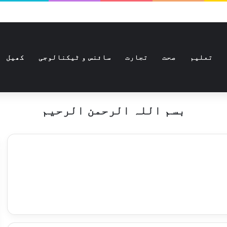
تعلیم
صحت
تجارت
سائنس و ٹیکنالوجی
کھیل
بسم اللہ الرحمن الرحیم