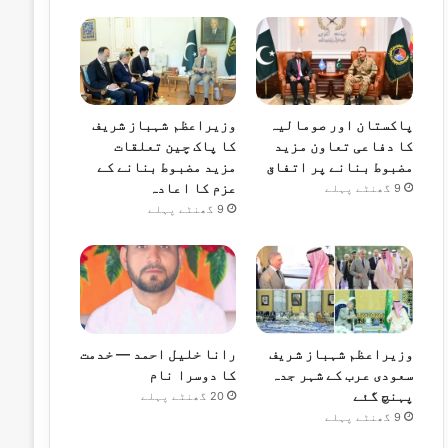
پاکستان اور صومالیہ
وزیراعظم شہباز شریف
کا دفاعی تعاون مزید
کا پاک چین تعلقات
مضبوط بنانے پر اتفاق
مزید مضبوط بنانے کے
عزم کا اعادہ
9 گھنٹے پہلے
9 گھنٹے پہلے
وزیراعظم شہباز شریف
رانا خلیل احمد — خدمت
سعودی عرب کے شہر جدہ
کا دوسرا نام
پہنچ گئے
20 گھنٹے پہلے
9 گھنٹے پہلے