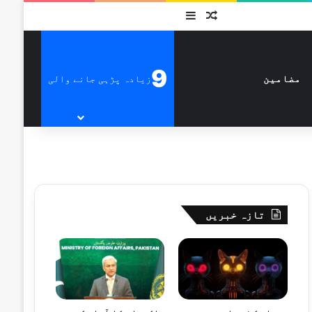
متفرق
Sidebar
9
زیادہ پڑہی جانے والی
مضامین
تازہ خبریں