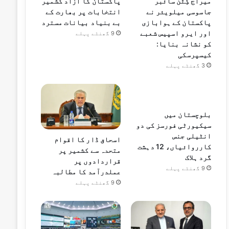
میراج کِٹن سائبر
پاکستان کا آزاد کشمیر
جاسوسی میلویئر نے
انتخابات پر بھارت کے
پاکستان کے ہوابازی
بے بنیاد بیانات مسترد
اور ایرو اسپیس شعبے
9 گھنٹے پہلے
کو نشانہ بنایا:
کیسپرسکی
3 گھنٹے پہلے
بلوچستان میں
سیکیورٹی فورسز کی دو
انٹیلی جنس
اسحاق ڈار کا اقوام
کارروائیاں، 12 دہشت
متحدہ سے کشمیر پر
گرد ہلاک
قراردادوں پر
9 گھنٹے پہلے
عملدرآمد کا مطالبہ
9 گھنٹے پہلے