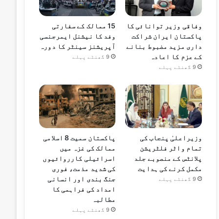
وفاقی وزیر توانائی کا
15 ممالک کے سفارتی
پاکستان ایران شراکت
وفد کا نیشنل ایمرجنسی
داری مزید مضبوط بنانے
آپریشنز سینٹر کا دورہ
کے عزم کا اعادہ
9 گھنٹے پہلے
9 گھنٹے پہلے
وزیراعلیٰ پنجاب کی
پاکستان سمیت 8 اسلامی
تمام واٹر فلٹریشن
ممالک کی غزہ میں
پلانٹس کے منصوبے جلد
اسرائیلی کارروائیوں
مکمل کرنے کی ہدایت
کی شدید مذمت، فوری
جنگ بندی اور انسانی
9 گھنٹے پہلے
امداد کی فراہمی کا
مطالبہ
9 گھنٹے پہلے