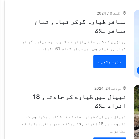
اگست 10, 2024
مسافر طیارہ گرکر تباہ، تمام
مسافر ہلاک
برازیل کے شہر ساؤ پاؤلو کے قریب ایک طیارہ گر کر
تباہ ہو گیا، جس میں سوار تمام 61 افراد…
مزید پڑھیے
جولائی 24, 2024
نیپال میں طیارے کو حادثہ، 18
افراد ہلاک
نیپال میں ایک طیارہ حادثے کا شکار ہوگیا جس کے
نتیجے میں 18 افراد ہلاک ہوگئے۔غیر ملکی میڈیا کے
مطابق…