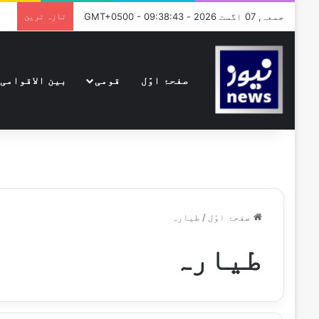
جمعہ, 07 اگست 2026 - GMT+0500 - 09:38:43
تازہ ترین
صفحۂ اوّل
قومی
بین الاقوامی
صفحۂ اوّل
/
طیارہ
طیارہ