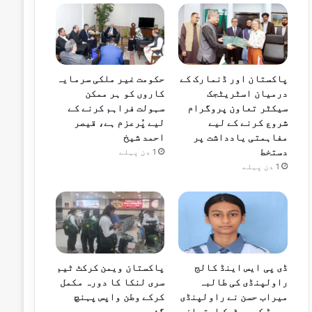
پاکستان اور ڈنمارک کے
حکومت غیر ملکی سرمایہ
درمیان اسٹریٹجک
کاروں کو ہر ممکن
سیکٹر تعاون پروگرام
سہولت فراہم کرنے کے
شروع کرنے کے لیے
لیے پُرعزم ہے، قیصر
مفاہمتی یادداشت پر
احمد شیخ
دستخط
1 دن پہلے
1 دن پہلے
ڈی پی ایس اینڈ کالج
پاکستان ویمن کرکٹ ٹیم
راولپنڈی کی طالبہ
سری لنکا کا دورہ مکمل
میراب حسن نے راولپنڈی
کرکے وطن واپس پہنچ
بورڈ کے میٹرک امتحان
گئی