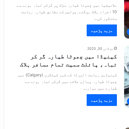
ملائیشیا میں چھوٹا طیارہ سڑک پر گرکر تباہ ہونے سے
10 افراد ہلاک ہوگئے۔پولیس کے مطابق طیارہ ریاست
سلنگور کی…
مزید پڑھیے
جولائی 30, 2023
کینیڈا میں چھوٹا طیارہ گر کر
تباہ، پائلٹ سمیت تمام مسافر ہلاک
کینیڈین ریاست البرٹا کے شہر کیلگری (Calgary) میں
چھوٹا طیارہ پہاڑی علاقے میں گرکر تباہ ہونے سے
طیارے میں سوار…
مزید پڑھیے