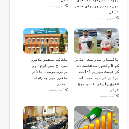
میں دوسری پوزیشن حاصل
1 دن پہلے
کر لی
1 دن پہلے
پاکستان نے ویسٹ انڈیز
ملک کے بیشتر علاقوں
کو 8 وکٹوں سے شکست دے
میں آج بھی گرم اور
کر ٹیسٹ سیریز 1-1 سے
مرطوب موسم، بالائی
برابر کر دی، عبداللہ
علاقوں میں بارش کا
شفیق پلیئر آف دی میچ
امکان
قرار
1 دن پہلے
1 دن پہلے