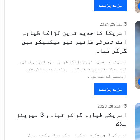
مزید پڑھیے
مئی 29, 2024
امریکا کا جدید ترین لڑاکا طیارہ
ایف تھرٹی فائیو نیو میکسیکو میں
گرکر تباہ
امریکا کا جدید ترین لڑاکا طیارہ ایف تھرٹی فائیو
نیو میکسیکو میں گرکر تباہ ہوگیا۔غیر ملکی خبر
ایجنسی کے مطابق…
مزید پڑھیے
اگست 28, 2023
امریکی طیارہ گر کر تباہ، 3 میرینز
ہلاک
امریکی فوجی حکام نے کہا ہے کہ مشقوں کے دوران