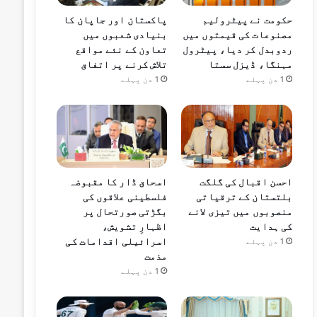
حکومت نے پیٹرولیم
پاکستان اور جاپان کا
مصنوعات کی قیمتوں میں
بنیادی شعبوں میں
ردوبدل کر دیا، پیٹرول
تعاون کے نئے مواقع
مہنگا، ڈیزل سستا
تلاش کرنے پر اتفاق
1 دن پہلے
1 دن پہلے
احسن اقبال کی گلگت
اسحاق ڈار کا مقبوضہ
بلتستان کے ترقیاتی
فلسطینی علاقوں کی
منصوبوں میں تیزی لانے
بگڑتی صورتحال پر
کی ہدایت
اظہارِ تشویش،
اسرائیلی اقدامات کی
1 دن پہلے
مذمت
1 دن پہلے