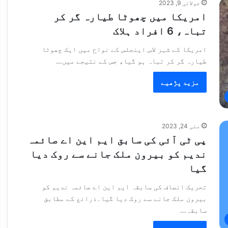
جولائی 9, 2023
امریکا میں چھوٹا طیارہ گر کر
تباہ، 6 افراد ہلاک
امریکا کے شہر لاس اینجلس کے نواح میں ایک چھوٹا
طیارہ گر کر تباہ ہو گیا، جس کے نتیجے میں…
مزید پڑھیے
مئی 24, 2023
پی ٹی آئی کی سابق ایم این اے صائمہ
ندیم کو بیرون ملک جانے سے روک دیا
گیا
تحریک انصاف کی سابقہ ایم این اے صائمہ ندیم کو
بیرون ملک جانے سے روک دیا گیا۔ذرائع کے مطابق
سابقہ…