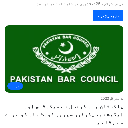
کیمپ کیلٸے 25کھلاڑیوں کو شارٹ لسٹ کر لیا جن…
مزید پڑھیے
قومی
مئی 5, 2023
پاکستان بار کونسل نے سیکرٹری اور
ایڈیشنل سیکرٹری سپریم کورٹ بار کو عہدے
سے ہٹا دیا