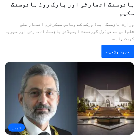
ہائوسنگ اتھارٹی اور پارک روڈ ہائوسنگ
سکیم
وزارت ہاؤسنگ اینڈ ورکس کے وفاقی سیکرٹری افتخار علی
شلوانی نے فیڈرل گورنمنٹ ایمپلائز ہاؤسنگ اتھارٹی اور سپریم
کورٹ بار…
مزید پڑھیے
قومی