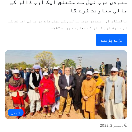
سعودی عرب تیل سے متعلق ایک ارب ڈالر کی
مالی معاونت کرے گا
پاکستان اور سعودی عرب نے تیل کی مصنوعات پر مالی اعانت کے
لیے ایک ارب ڈالر کے معاہدے پر دستخط…
مزید پڑھیے
قومی
دسمبر 2, 2022