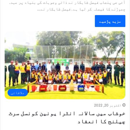
آئی جی پنجاب فیصل شاہکار نے ذاتی وجوہات کی بنیاد پر عہدہ
چھوڑنے کا فیصلہ کر لیا ہے۔فیصل شاہکار نے…
مزید پڑھیے
علاقائی
اکتوبر 20, 2022
خوشاب میں سالانہ انٹرا یونین کونسل سرٹ
چیلنج کا انعقاد