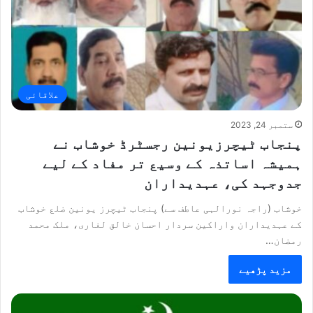
علاقائی
ستمبر 24, 2023
پنجاب ٹیچرزیونین رجسٹرڈ خوشاب نے
ہمیشہ اساتذہ کے وسیع تر مفاد کے لیے
جدوجہد کی، عہدیداران
خوشاب (راجہ نورالہی عاطف سے) پنجاب ٹیچرز یونین ضلع خوشاب
کے عہدیداران واراکین سردار احسان خالق لغاری، ملک محمد
رمضان…
مزید پڑھیے