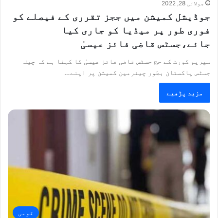
جولائی 28, 2022
جوڈیشل کمیشن میں ججز تقرری کے فیصلے کو
فوری طور پر میڈیا کو جاری کیا
جائے،جسٹس قاضی فائز عیسیٰ
سپریم کورٹ کے جج جسٹس قاضی فائز عیسیٰ کا کہنا ہے کہ چیف
جسٹس پاکستان بطور چیئرمین کمیشن پر اپنے…
مزید پڑھیے
قومی