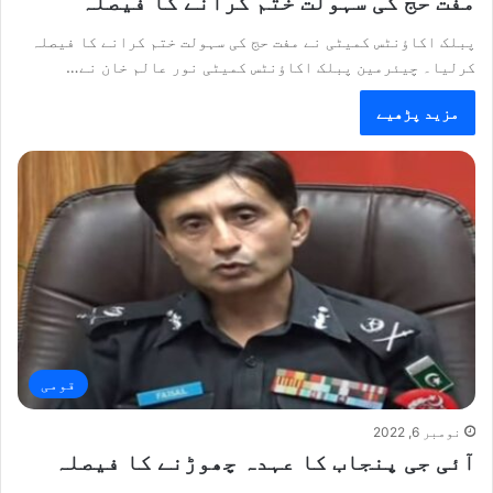
مفت حج کی سہولت ختم کرانے کا فیصلہ
پبلک اکاؤنٹس کمیٹی نے مفت حج کی سہولت ختم کرانے کا فیصلہ
کرلیا۔ چیئرمین پبلک اکاؤنٹس کمیٹی نور عالم خان نے…
مزید پڑھیے
قومی
نومبر 6, 2022
آئی جی پنجاب کا عہدہ چھوڑنے کا فیصلہ