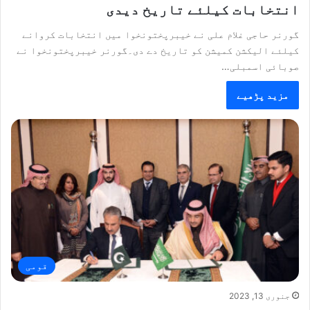
انتخابات کیلئے تاریخ دیدی
گورنر حاجی غلام علی نے خیبرپختونخوا میں انتخابات کروانے
کیلئے الیکشن کمیشن کو تاریخ دے دی۔گورنر خیبرپختونخوا نے
صوبائی اسمبلی…
مزید پڑھیے
قومی
جنوری 13, 2023