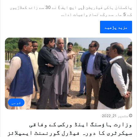
پاکستان ہاکی فیڈریشن (پی ایچ ایف ) نے 30 سے زائد کھلاڑیوں
کے 5 ماہ سے رکے تمام واجبات ادا…
مزید پڑھیے
قومی
ستمبر 21, 2022
وزارت ہاؤسنگ اینڈ ورکس کے وفاقی
سیکرٹری کا دورہ فیڈرل گورنمنٹ ایمپلائز