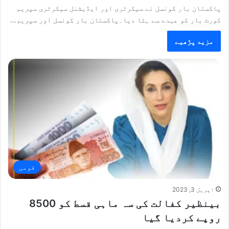
پاکستان بار کونسل نے سیکرٹری اور ایڈیشنل سیکرٹری سپریم
کورٹ بار کو عہدے سے ہٹا دیا۔پاکستان بار کونسل اور سپریم…
مزید پڑھیے
قومی
اپریل 3, 2023
بینظیر کفالت کی سہ ماہی قسط کو 8500
روپے کردیا گیا