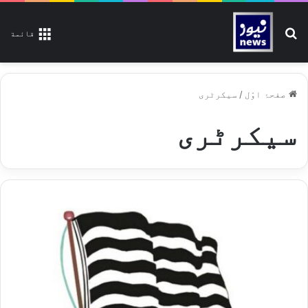
تلاش کیجیے
قائمة
صفحۂ اوّل
/
سیکرٹری
سیکرٹری