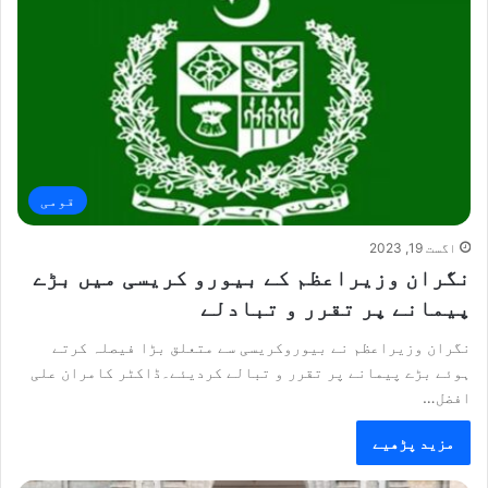
قومی
اگست 19, 2023
نگران وزیراعظم کے بیورو کریسی میں بڑے
پیمانے پر تقرر و تبادلے
نگران وزیراعظم نے بیوروکریسی سے متعلق بڑا فیصلہ کرتے
ہوئے بڑے پیمانے پر تقرر و تبالے کردیئے۔ڈاکٹر کامران علی
افضل…
مزید پڑھیے