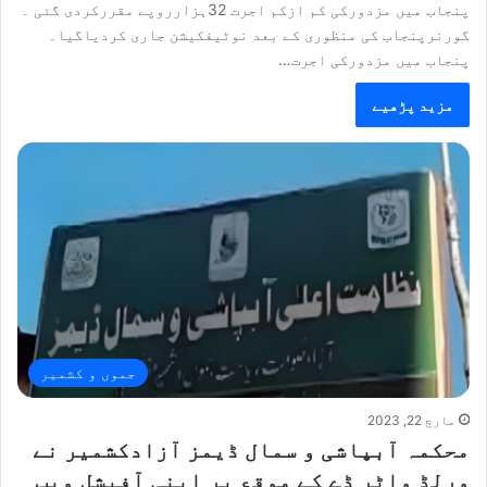
پنجاب میں مزدورکی کم ازکم اجرت 32ہزارروپے مقررکردی گئی ۔
گورنرپنجاب کی منظوری کے بعد نوٹیفکیشن جاری کردیاگیا۔
پنجاب میں مزدورکی اجرت…
مزید پڑھیے
جموں و کشمیر
مارچ 22, 2023
محکمہ آبپاشی و سمال ڈیمز آزادکشمیر نے
ورلڈ واٹر ڈے کے موقع پر اپنی آفیشل ویب