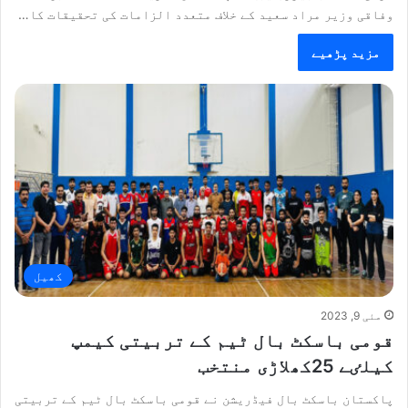
وفاقی وزیر مراد سعید کے خلاف متعدد الزامات کی تحقیقات کا…
مزید پڑھیے
کھیل
مئی 9, 2023
قومی باسکٹ بال ٹیم کے تربیتی کیمپ
کیلٸے 25کھلاڑی منتخب
پاکستان باسکٹ بال فیڈریشن نے قومی باسکٹ بال ٹیم کے تربیتی