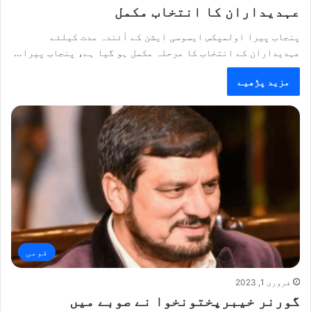
عہدیداران کا انتخاب مکمل
پنجاب پیرا اولمپکس ایسوسی ایشن کے آئندہ مدت کیلئے
عہدیداران کے انتخاب کا مرحلہ مکمل ہو گیا ہے، پنجاب پیرا…
مزید پڑھیے
قومی
فروری 1, 2023
گورنر خیبرپختونخوا نے صوبے میں