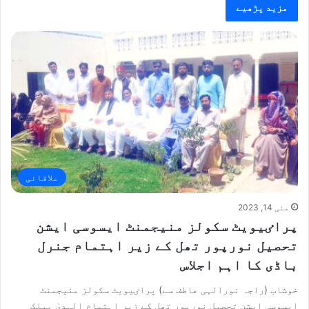
مزید پڑھیے
علاقائی
مئی 14, 2023
پراٸیویٹ سکولز منیجمنٹ ایسوسی ایشن
تحصیل نورپور تھل کے زیر اہتمام جنرل
باڈی کا اہم اجلاس
خوشاب (راجہ نورالہی عاطف سے) پراٸیویٹ سکولز منیجمنٹ
ایسوسی ایشن تحصیل نورپور تھل کے زیر اہتمام الہدیٰ پبلک