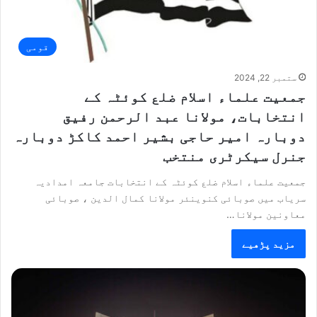
قومی
ستمبر 22, 2024
جمعیت علماء اسلام ضلع کوئٹہ کے
انتخابات، مولانا عبد الرحمن رفیق
دوبارہ امیر حاجی بشیر احمد کاکڑ دوبارہ
جنرل سیکرٹری منتخب
جمعیت علماء اسلام ضلع کوئٹہ کے انتخابات جامعہ امدادیہ
سریاب میں صوبائی کنوینئر مولانا کمال الدین ، صوبائی
معاونین مولانا…
مزید پڑھیے