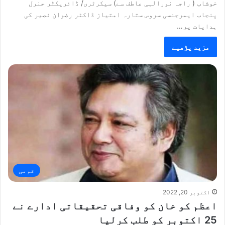
خوشاب ( راجہ نورالہی عاطف سے) سیکرٹری/ ڈائریکٹر جنرل
پنجاب ایمرجنسی سروس ستارہ امتیاز ڈاکٹر رضوان نصیر کی
ہدایات پر…
مزید پڑھیے
قومی
اکتوبر 20, 2022
اعظم کو خان کو وفاقی تحقیقاتی ادارے نے
25 اکتوبر کو طلب کرلیا