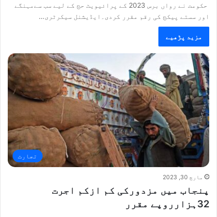
حکومت نے رواں برس 2023 کے پرائیویٹ حج کے لیے سب سےمہنگے
اور سستے پیکج کی رقم مقرر کردی۔ایڈیشنل سیکرٹری…
مزید پڑھیے
تجارت
مارچ 30, 2023
پنجاب میں مزدورکی کم ازکم اجرت
32ہزارروپے مقرر