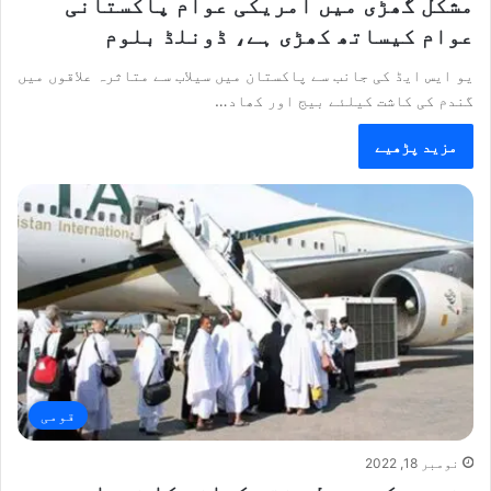
مشکل گھڑی میں امریکی عوام پاکستانی
عوام کیساتھ کھڑی ہے، ڈونلڈ بلوم
یو ایس ایڈ کی جانب سے پاکستان میں سیلاب سے متاثرہ علاقوں میں
گندم کی کاشت کیلئے بیج اور کھاد…
مزید پڑھیے
قومی
نومبر 18, 2022