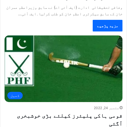
وفاقی تحقیقاتی ادارے (ایف آئی اے) نے سابق وزیراعظم عمران
خان کے سابق سیکرٹری اعظم خان کو طلب کرلیا۔ایف آئی…
مزید پڑھیے
کھیل
ستمبر 24, 2022
قومی ہاکی پلیئرز کیلئے بڑی خوشبخری
آگئی