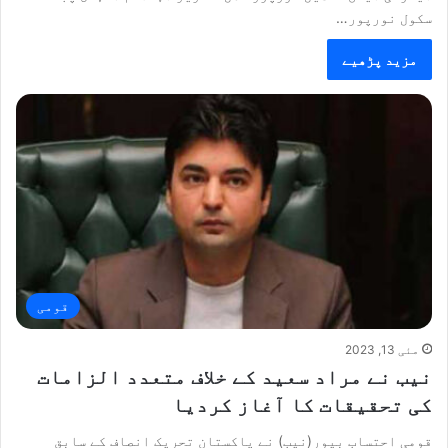
سکول نورپور…
مزید پڑھیے
قومی
مئی 13, 2023
نیب نے مراد سعید کے خلاف متعدد الزامات
کی تحقیقات کا آغاز کردیا
قومی احتساب بیور(نیب) نے پاکستان تحریک انصاف کے سابق