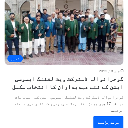
کھیل
جون 18, 2023
گوجرانوالہ ڈسٹرکٹ ویٹ لفٹنگ ایسوسی
ایشن کے نئے عہدیداران کا انتخاب مکمل
گوجرانوالہ ڈسٹرکٹ ویٹ لفٹنگ ایسوسی ایشن کے انتخابات
مورخہ 17 جون بروز ہفتہ بمقام پریمیم لاء کالج میں منعقد
ہوئے…
مزید پڑھیے