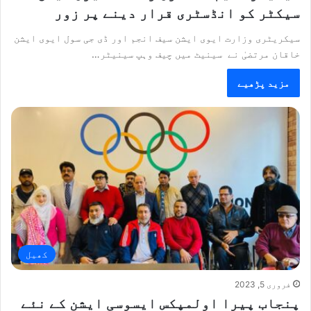
سیکٹر کو انڈسٹری قرار دینے پر زور
سیکریٹری وزارت ایوی ایشن سیف انجم اور ڈی جی سول ایوی ایشن
خاقان مرتضیٰ نے سینیٹ میں چیف وہپ سینیٹر…
مزید پڑھیے
کھیل
فروری 5, 2023
پنجاب پیرا اولمپکس ایسوسی ایشن کے نئے