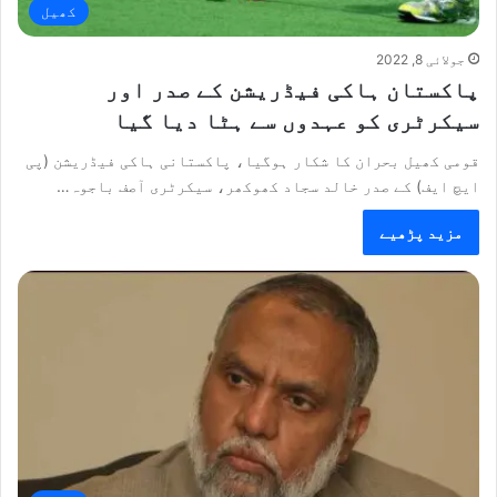
کھیل
جولائی 8, 2022
پاکستان ہاکی فیڈریشن کے صدر اور
سیکرٹری کو عہدوں سے ہٹا دیا گیا
قومی کھیل بحران کا شکار ہوگیا، پاکستانی ہاکی فیڈریشن (پی
ایچ ایف) کے صدر خالد سجاد کھوکھر، سیکرٹری آصف باجوہ…
مزید پڑھیے