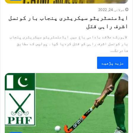
جولائی 24, 2022
ایڈمنسٹریٹو سیکریٹری پنجاب بار کونسل
اشرف راہی قتل
لاہورکے علاقے بادامی باغ میں ایڈمنسٹریٹو سیکریٹری پنجاب
بار کونسل اشرف راہی کو قتل کردیا گیا۔ پولیس کے مطابق
فائرنگ…
مزید پڑھیے