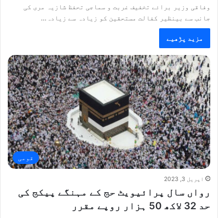
وفاقی وزیر برائے تخفیف غربت و سماجی تحفظ شازیہ مری کی
جانب سے بینظیر کفالت مستحقین کو زیادہ سے زیادہ…
مزید پڑھیے
قومی
اپریل 3, 2023
رواں سال پرائیویٹ حج کے مہنگے پیکج کی
حد 32 لاکھ 50 ہزار روپے مقرر