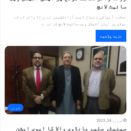
سائیٹ لانچ
محکمہ آبپاشی و سمال ڈیمز آزادکشمیر نے ورلڈ واٹر ڈے کے
موقع پر اپنی آفیشل ویب سائیٹ لانچ کر دی۔…
مزید پڑھیے
قومی
فروری 24, 2023
سینیٹر سلیم مانڈوی والا کا ایوی ایشن