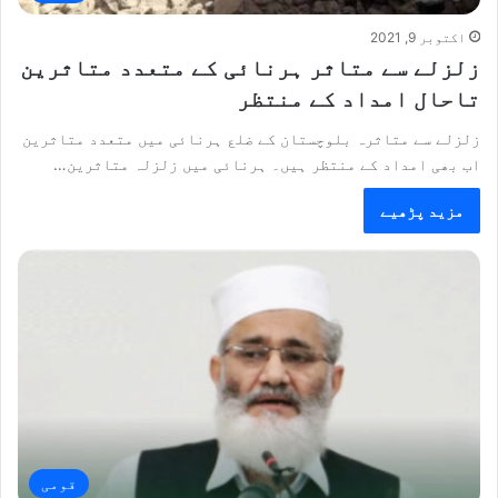
اکتوبر 9, 2021
زلزلے سے متاثر ہرنائی کے متعدد متاثرین
تاحال امداد کے منتظر
زلزلے سے متاثرہ بلوچستان کے ضلع ہرنائی میں متعدد متاثرین
اب بھی امداد کے منتظر ہیں۔ ہرنائی میں زلزلہ متاثرین…
مزید پڑھیے
قومی