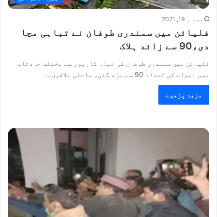
دسمبر 19, 2021
فلپائن میں سمندری طوفان نے تباہی مچا
دی،90 سے زائد ہلاک
فلپائن میں سمندری طوفان کی تباہ کاریوں سے مختلف حادثات
میں اموات کی تعداد 90 سے بڑھ گئی، ساحلی علاقوں…
مزید پڑھیے