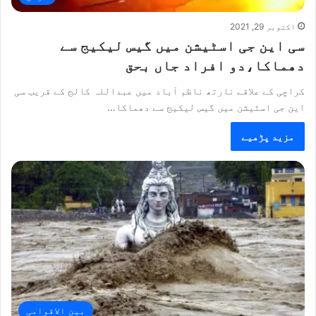
اکتوبر 29, 2021
سی این جی اسٹیشن میں گیس لیکیج سے
دھماکا،دو افراد جاں بحق
کراچی کے علاقے نارتھ ناظم آباد میں عبداللہ کالج کے قریب سی
این جی اسٹیشن میں گیس لیکیج سے دھماکا…
مزید پڑھیے
بین الاقوامی