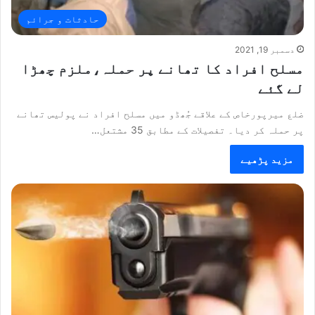
حادثات و جرائم
دسمبر 19, 2021
مسلح افراد کا تھانے پر حملہ،ملزم چھڑا
لے گئے
ضلع میرپورخاص کے علاقے جُھڈو میں مسلح افراد نے پولیس تھانے
پر حملہ کر دیا۔ تفصیلات کے مطابق 35 مشتعل…
مزید پڑھیے