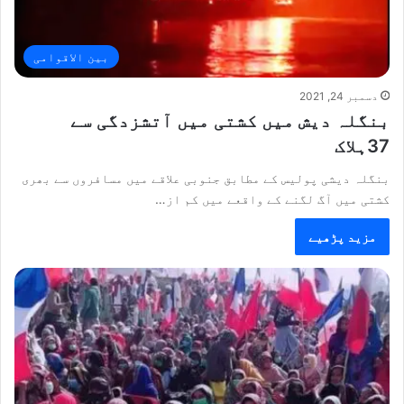
بین الاقوامی
دسمبر 24, 2021
بنگلہ دیش میں کشتی میں آتشزدگی سے
37ہلاک
بنگلہ دیشی پولیس کے مطابق جنوبی علاقے میں مسافروں سے بھری
کشتی میں آگ لگنے کے واقعے میں کم از…
مزید پڑھیے