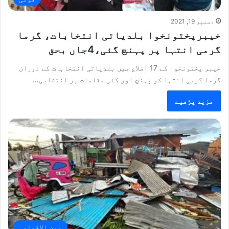
دسمبر 19, 2021
خیبرپختونخوا بلدیاتی انتخابات، گرما
گرمی انتہا پر پہنچ گئی،4جاں بحق
خیبر پختونخوا کے 17 اضلاع میں بلدیاتی انتخابات کے دوران
گرما گرمی انتہا کو پہنچ اور کئی مقامات پر انتخابی…
مزید پڑھیے
بین الاقوامی