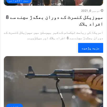
بین الاقوامی
نومبر 6, 2021
میوزیکل کنسرٹ کے دوران بھگدڑ مچنے سے 8
افراد ہلاک
امریکا کی ریاست ٹیکساس کے شہر ہیوسٹن میں میوزیکل کنسرٹ کے
دوران بھگدڑ مچنے سے 8 افراد ہلاک اور سیکڑوں…
مزید پڑھیے
علاقائی