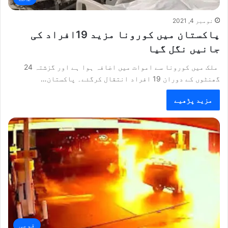
نومبر 4, 2021
پاکستان میں کورونا مزید 19افراد کی
جانیں نگل گیا
ملک میں کورونا سے اموات میں اضافہ ہوا ہے اور گزشتہ 24
گھنٹوں کے دوران 19 افراد انتقال کرگئے۔ پاکستان…
مزید پڑھیے
قومی