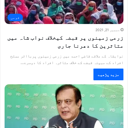
قومی
دسمبر 21, 2021
زرعی زمینوں پر قبضہ کیخلاف نواب شاہ میں
متاثرین کا دھرنا جاری
نوابشاہ کے علاقے قاضی احمد میں زرعی زمینوں پربااثر مسلح
افراد کے مبینہ قبضے کے خلاف متاثرہ افراد کا دوسرے…
مزید پڑھیے