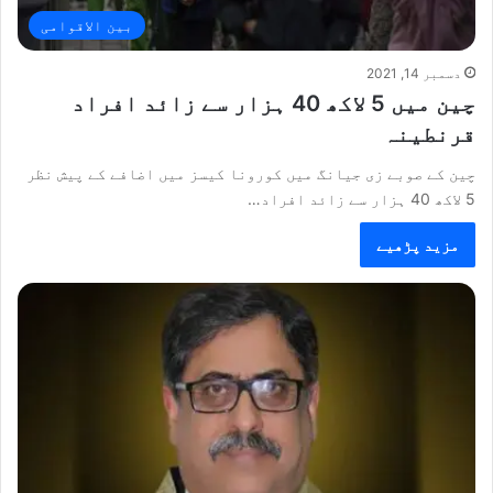
بین الاقوامی
دسمبر 14, 2021
چین میں 5 لاکھ 40 ہزار سے زائد افراد
قرنطینہ
چین کے صوبے زی جیانگ میں کورونا کیسز میں اضافے کے پیش نظر
5 لاکھ 40 ہزار سے زائد افراد…
مزید پڑھیے