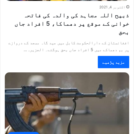
اکتوبر 4, 2021
ذبیح اللہ مجاہد کی والدہ کی فاتحہ
خوانی کے موقع پر دھماکا، 5 افراد جاں
بحق
افغانستان کے دارالحکومت کابل میں عید گاہ مسجد کے دروازے
پر بم دھماکے میں 5 افراد جاں بحق ہوگئے۔ الجزیرہ…
مزید پڑھیے