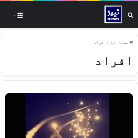
تلاش کیجیے
قائمة
صفحۂ اوّل
/
افراد
افراد