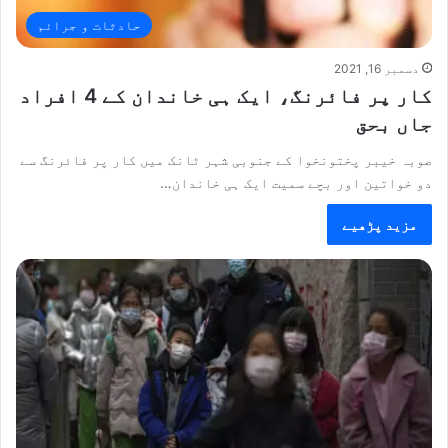
حادثات و جرائم
دسمبر 16, 2021
کار پر فائرنگ، ایک ہی خاندان کے 4 افراد
جاں بحق
صوبہ خیبر پختونخوا کے جنوبی شہر ٹانک میں کار پر فائرنگ سے
دو خواتین اور بچے سمیت ایک ہی خاندان…
مزید پڑھیے