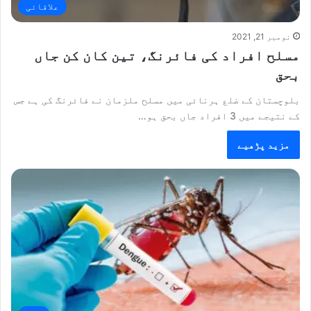
علاقائی
نومبر 21, 2021
مسلح افراد کی فائرنگ، تین کان کن جاں
بحق
بلوچستان کے ضلع ہرنائی میں مسلح ملزمان نے فائرنگ کی ہے جس
کے نتیجے میں 3 افراد جاں بحق ہو…
مزید پڑھیے