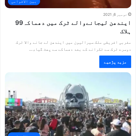
بین الاقوامی
نومبر 6, 2021
ایندھن لیجانےوالے ٹرک میں دھماکہ99
ہلاک
مغربی افریقی ملک سیرالیون میں ایندھن لے جانے والا ٹرک
دوسرے ٹرک سے ٹکرانے کے بعد دھماکے سے پھٹ گیا،…
مزید پڑھیے