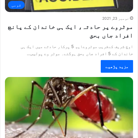
قومی
نومبر 23, 2021
موٹروے پر حادثہ، ایک ہی خاندان کے پانچ
افراد جاں بحق
اوچ شریف کےقریب موٹروےایم 5 پرکار حادثے میں ایک ہی
خاندان کے 5 افراد جاں بحق ہوگئے۔ موٹر وے پولیس…
مزید پڑھیے