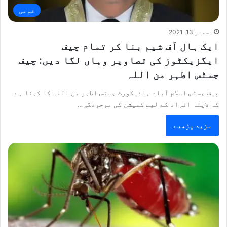
قومی
دسمبر 13, 2021
ایک ہال آف شیم بنا کر تمام چیف
ایگزیکٹوز کی تصاویر وہاں لگا دیں: چیف
جسٹس اطہر من اللہ
چیف جسٹس اسلام آباد ہائیکورٹ جسٹس اطہر من اللہ کا کہنا ہے
کہ لاپتہ افراد کے لیے کمیشن کی موجودگی…
مزید پڑھیے