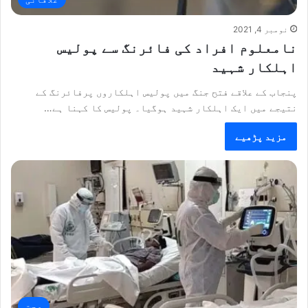
نومبر 4, 2021
نامعلوم افراد کی فائرنگ سے پولیس
اہلکار شہید
پنجاب کے علاقے فتح جنگ میں پولیس اہلکاروں پرفائرنگ کے
نتیجے میں ایک اہلکار شہید ہوگیا۔ پولیس کا کہنا ہے…
مزید پڑھیے
صحت