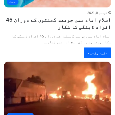
صحت
نومبر 9, 2021
اسلام آباد میں چوبیس گھنٹوں کے دوران 45
افراد ڈینگی کا شکار
اسلام آباد میں چوبیس گھنٹوں کے دوران 45 افراد ڈینگی کا
شکار ہوئے ہیں ۔ ڈی ایچ او زعیم ضیاء…
مزید پڑھیے