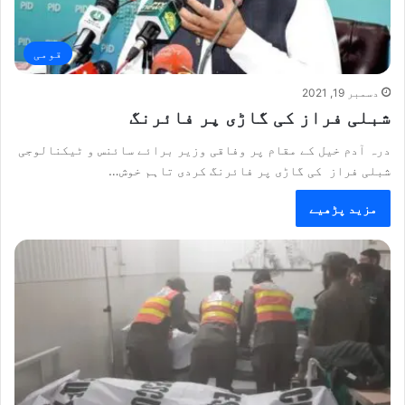
قومی
دسمبر 19, 2021
شبلی فراز کی گاڑی پر فائرنگ
درہ آدم خیل کے مقام پر وفاقی وزیر برائے سائنس و ٹیکنالوجی
شبلی فراز کی گاڑی پر فائرنگ کردی تاہم خوش…
مزید پڑھیے