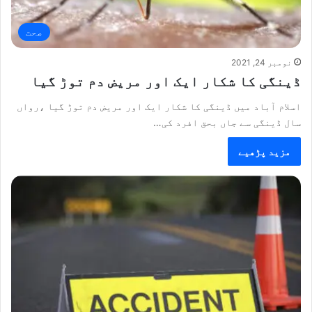
صحت
نومبر 24, 2021
ڈینگی کا شکار ایک اور مریض دم توڑ گیا
اسلام آباد میں ڈینگی کا شکار ایک اور مریض دم توڑ گیا ،رواں
سال ڈینگی سے جاں بحق افرد کی…
مزید پڑھیے