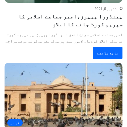
اکتوبر 5, 2021
پینڈورا پیپرز،امیر جماعت اسلامی کا
سپریم کورٹ جانے کا اعلان
امیرجماعت اسلامی سراج الحق نے پنڈورا پیپرز پر سپریم کورٹ
جانےکا اعلان کردیا۔ لاہور میں پریس کانفرنس کرتے ہوئے سراج…
مزید پڑھیے
قومی