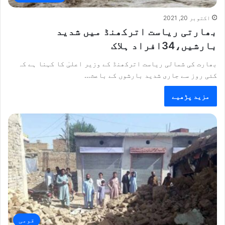
اکتوبر 20, 2021
بھارتی ریاست اترکھنڈ میں شدید
بارشیں،34افراد ہلاک
بھارت کی شمالی ریاست اترکھنڈ کے وزیر اعلیٰ کا کہنا ہے کہ
کئی روز سے جاری شدید بارشوں کے باعث…
مزید پڑھیے
قومی