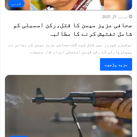
قومی
نومبر 21, 2021
صحافی عزیز میمن کا قتل،رکن اسمبلی کو
شامل تفتیش کرنے کا مطالبہ
نوشہرو فیروز میں قتل کیے گئے صحافی عزیز میمن کے بھائی نے
پیپلزپارٹی کے رکن قومی اسمبلی ابرار شاہ سمیت…
مزید پڑھیے