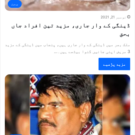
صحت
نومبر 21, 2021
ڈینگی کے وار جاری، مزید تین افراد جاں
بحق
ملک بھر میں ڈینگی کے وار جاری ہیں، پنجاب میں ڈینگی کے مزید
3 مریض اپنی جانیں گنوا بیٹھے ہیں۔…
مزید پڑھیے