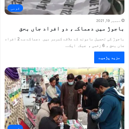
قومی
دسمبر 19, 2021
باجوڑ میں دھماکہ، دو افراد جاں بحق
باجوڑ کی تحصیل ماموند کے علاقے کمرسر میں دھماکے سے 2 افراد
جاں بحق ، 6 زخمی ، جبکہ ایک…
مزید پڑھیے
قومی