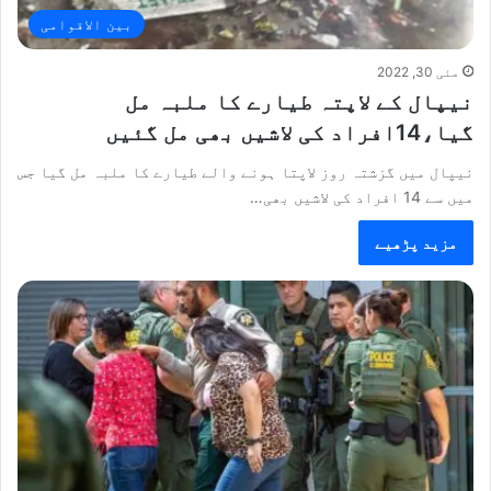
بین الاقوامی
مئی 30, 2022
نیپال کے لاپتہ طیارے کا ملبہ مل
گیا،14افراد کی لاشیں بھی مل گئیں
نیپال میں گزشتہ روز لاپتا ہونے والے طیارے کا ملبہ مل گیا جس
میں سے 14 افراد کی لاشیں بھی…
مزید پڑھیے