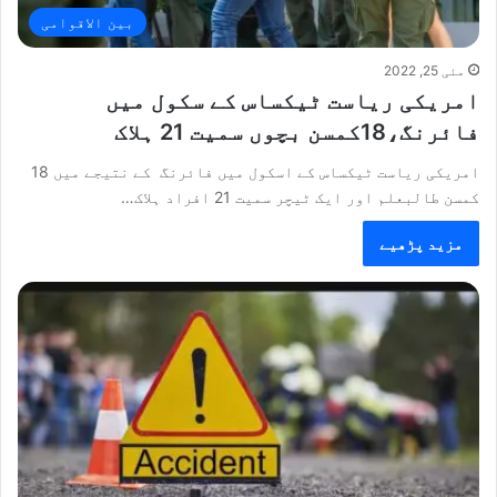
بین الاقوامی
مئی 25, 2022
امریکی ریاست ٹیکساس کے سکول میں
فائرنگ،18کمسن بچوں سمیت 21 ہلاک
امریکی ریاست ٹیکساس کے اسکول میں فائرنگ کے نتیجے میں 18
کمسن طالبعلم اور ایک ٹیچر سمیت 21 افراد ہلاک…
مزید پڑھیے