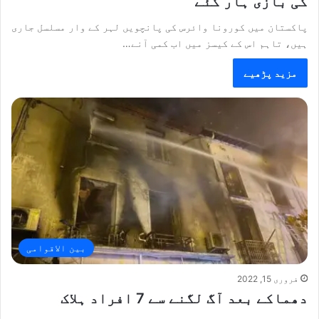
کی بازی ہار گئے
پاکستان میں کورونا وائرس کی پانچویں لہر کے وار مسلسل جاری
ہیں، تاہم اس کے کیسز میں اب کمی آنے…
مزید پڑھیے
بین الاقوامی
فروری 15, 2022
دھماکے بعد آگ لگنے سے 7 افراد ہلاک