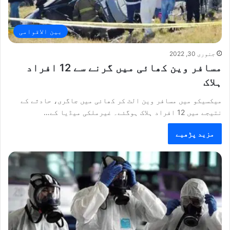
بین الاقوامی
جنوری 30, 2022
مسافر وین کھائی میں گرنے سے 12 افراد
ہلاک
میکسیکو میں مسافر وین الٹ کر کھائی میں جاگری، حادثے کے
نتیجے میں 12 افراد ہلاک ہوگئے۔ غیرملکی میڈیا کے…
مزید پڑھیے