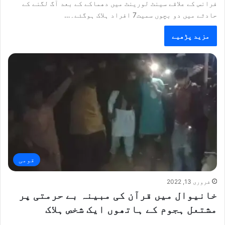
فرانس کے علاقے سینٹ لورینٹ میں دھماکے کے بعد آگ لگنے کے
حادثے میں دو بچوں سمیت7 افراد ہلاک ہوگئے۔…
مزید پڑھیے
قومی
فروری 13, 2022
خانیوال میں قرآن کی مبینہ بے حرمتی پر
مشتعل ہجوم کے ہاتھوں ایک شخص ہلاک