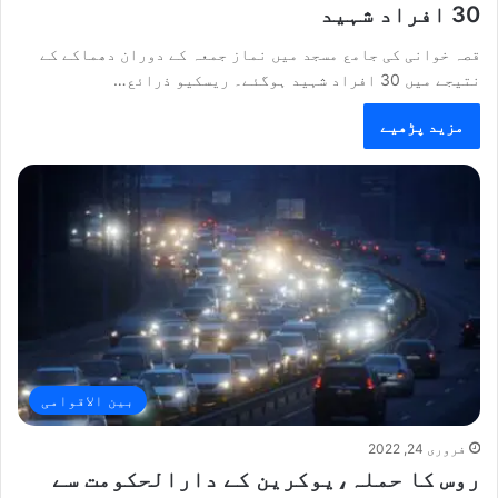
30 افراد شہید
قصہ خوانی کی جامع مسجد میں نماز جمعہ کے دوران دھماکے کے
نتیجے میں 30 افراد شہید ہوگئے۔ ریسکیو ذرائع…
مزید پڑھیے
بین الاقوامی
فروری 24, 2022
روس کا حملہ،یوکرین کے دارالحکومت سے