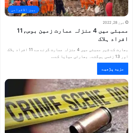
بین الاقوامی
جون 28, 2022
ممبئی میں 4 منزلہ عمارت زمین بوس،11
افراد ہلاک
بھارت کے شہر ممبئی میں 4 منزلہ عمارت گرنے سے 11 افراد ہلاک
اور 13 زخمی ہوگئے۔ بھارتی میڈیا کے…
مزید پڑھیے