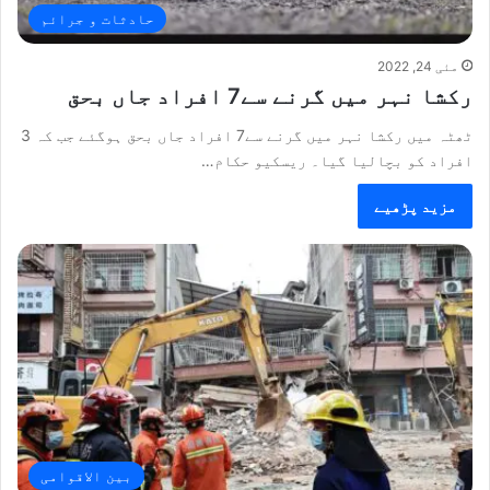
حادثات و جرائم
مئی 24, 2022
رکشا نہر میں گرنے سے7 افراد جاں بحق
ٹھٹہ میں رکشا نہر میں گرنے سے7 افراد جاں بحق ہوگئے جب کہ 3
افراد کو بچالیا گیا۔ ریسکیو حکام…
مزید پڑھیے
بین الاقوامی