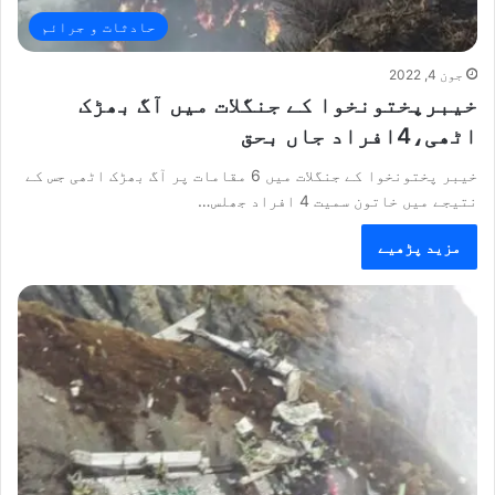
حادثات و جرائم
جون 4, 2022
خیبرپختونخوا کے جنگلات میں آگ بھڑک
اٹھی،4افراد جاں بحق
خیبر پختونخوا کے جنگلات میں 6 مقامات پر آگ بھڑک اٹھی جس کے
نتیجے میں خاتون سمیت 4 افراد جھلس…
مزید پڑھیے