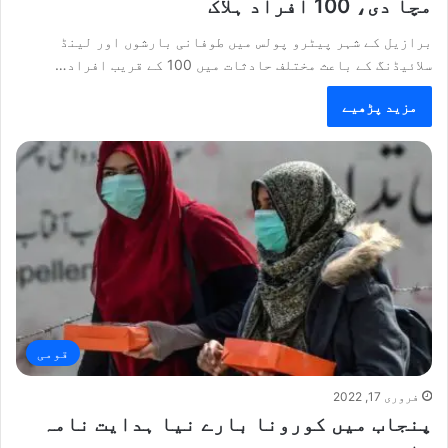
مچا دی، 100 افراد ہلاک
برازیل کے شہر پیٹرو پولس میں طوفانی بارشوں اور لینڈ
سلائیڈنگ کے باعث مختلف حادثات میں 100 کے قریب افراد…
مزید پڑھیے
قومی
فروری 17, 2022
پنجاب میں کورونا بارے نیا ہدایت نامہ