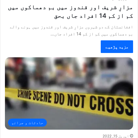
مزارِ شریف اور قندوز میں بم دھماکوں میں
کم از کم 14 افراد جاں بحق
افغانستان کے دو شہروں مزارِ شریف اور قندوز میں ہونے والے
بم دھماکوں میں کم از کم 14 افراد جاں…
مزید پڑھیے
حادثات و جرائم
اپریل 15, 2022