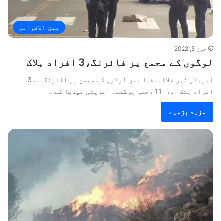
بین الاقوامی
جون 5, 2022
لوگوں کے مجمع پر فائرنگ،3 افراد ہلاک
امریکی شہر فلاڈیلفیا میں لوگوں کے مجمع پر فائرنگ سے 3
افراد ہلاک اور 11 زخمی ہوگئے۔ امریکی میڈیا کے…
مزید پڑھیے