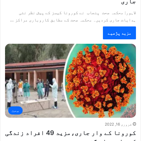
جاری
لاہور: محکمہ صحت پنجاب نے کورونا کیسز کے پیش نظر نئی
ہدایات جاری کردیں۔ محکمہ صحت کے مطابق کاروباری مراکز …
مزید پڑھیے
صحت
فروری 16, 2022
کورونا کے وار جاری،مزید 49 افراد زندگی