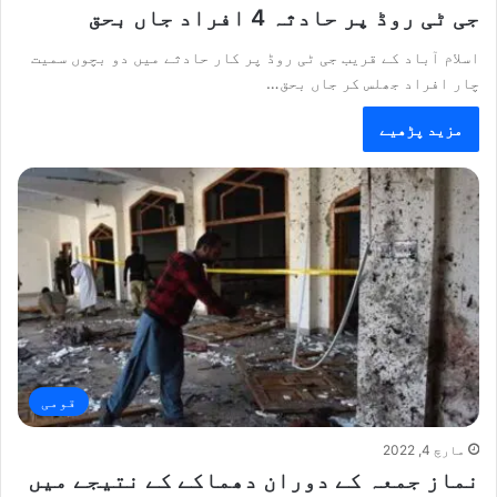
جی ٹی روڈ پر حادثہ 4 افراد جاں بحق
اسلام آباد کے قریب جی ٹی روڈ پر کار حادثے میں دو بچوں سمیت
چار افراد جھلس کر جاں بحق…
مزید پڑھیے
قومی
مارچ 4, 2022
نماز جمعہ کے دوران دھماکے کے نتیجے میں