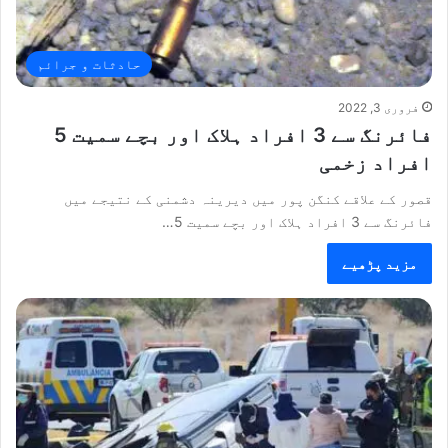
حادثات و جرائم
فروری 3, 2022
فائرنگ سے 3 افراد ہلاک اور بچے سمیت 5
افراد زخمی
قصور کے علاقے کنگن پور میں دیرینہ دشمنی کے نتیجے میں
فائرنگ سے 3 افراد ہلاک اور بچے سمیت 5…
مزید پڑھیے