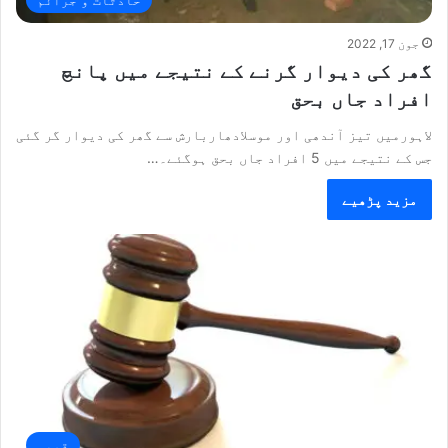
جون 17, 2022
گھر کی دیوار گرنے کے نتیجے میں پانچ
افراد جاں بحق
لاہورمیں تیز آندھی اور موسلادھاربارش سے گھر کی دیوار گر گئی
جس کے نتیجے میں 5 افراد جاں بحق ہوگئے۔…
مزید پڑھیے
قومی