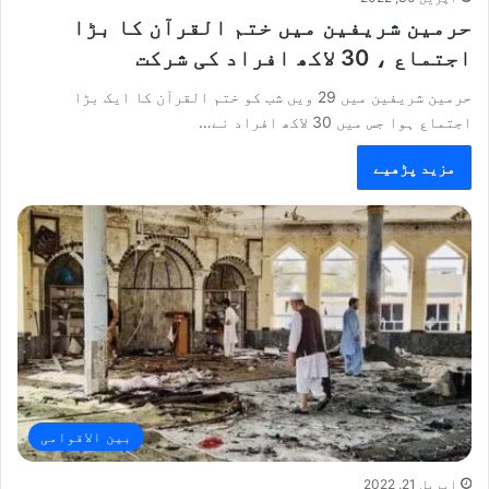
حرمین شریفین میں ختم القرآن کا بڑا
اجتماع ، 30 لاکھ افراد کی شرکت
حرمین شریفین میں 29 ویں شب کو ختم القرآن کا ایک بڑا
اجتماع ہوا جس میں 30 لاکھ افراد نے…
مزید پڑھیے
بین الاقوامی
اپریل 21, 2022