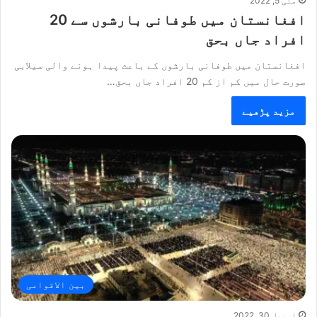
مئی 5, 2022
افغانستان میں طوفانی بارشوں سے 20
افراد جاں بحق
افغانستان میں طوفانی بارشوں کے باعث پیدا ہونے والی سیلابی
صورت حال میں کم از کم 20 افراد جاں بحق…
مزید پڑھیے
بین الاقوامی
اپریل 30, 2022