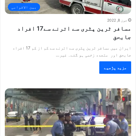
بین الاقوامی
جون 8, 2022
مسافر ٹرین پٹری سے اترنے سے17 افراد
جابحق
ایران میں مسافر ٹرین پٹری سے اترنے سے کم از کم 17 افراد
جابحق اور متعدد زخمی ہو گئے۔ غیر…
مزید پڑھیے