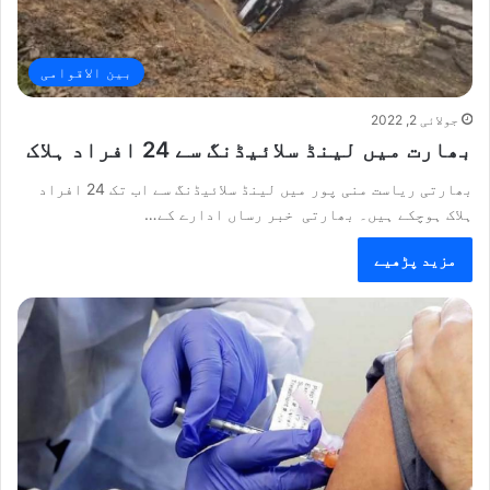
بین الاقوامی
جولائی 2, 2022
بھارت میں لینڈ سلائیڈنگ سے 24 افراد ہلاک
بھارتی ریاست منی پور میں لینڈ سلائیڈنگ سے اب تک 24 افراد
ہلاک ہوچکے ہیں۔ بھارتی خبر رساں ادارے کے…
مزید پڑھیے