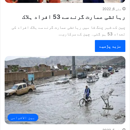
مئی 6, 2022
رہائشی عمارت گرنے سے 53 افراد ہلاک
چین کے شہر چنگ شا میں رہائشی عمارت گرنے سے ہلاک افراد کی
تعداد 53 ہو گئی۔ چین کے سرکاری…
مزید پڑھیے
بین الاقوامی