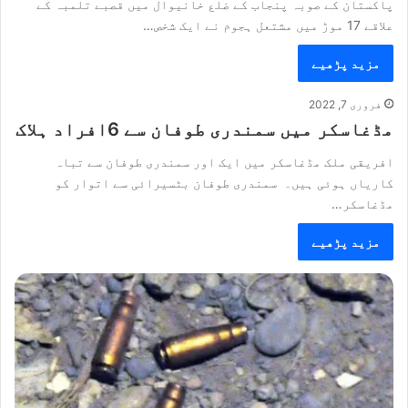
پاکستان کے صوبہ پنجاب کے ضلع خانیوال میں قصبے تلمبہ کے
علاقے 17 موڑ میں مشتعل ہجوم نے ایک شخص…
مزید پڑھیے
فروری 7, 2022
مڈغاسکر میں سمندری طوفان سے 6افراد ہلاک
افریقی ملک مڈغاسکر میں ایک اور سمندری طوفان سے تباہ
کاریاں ہوئی ہیں۔ سمندری طوفان بٹسیرائی سے اتوار کو
مڈغاسکر…
مزید پڑھیے