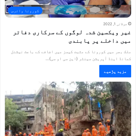
کورونا وائرس
جولائی 1, 2022
غیر ویکسین شدہ لوگوں کے سرکاری دفاتر
میں داخلے پر پابندی
ملک بھر میں کورونا کے مثبت کیسز میں اضافے کے باعث نیشنل
کمانڈ اینڈ آپریشن سینٹر (این سی او سی)…
مزید پڑھیے