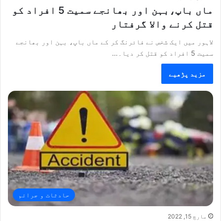
ماں باپ،بہن اور بھانجے سمیت 5 افراد کو
قتل کرنے والا گرفتار
لاہور میں ایک شخص نے فائرنگ کر کے ماں باپ، بہن اور بھانجے
سمیت 5 افراد کو قتل کر دیا۔…
مزید پڑھیے
حادثات و جرائم
مارچ 15, 2022