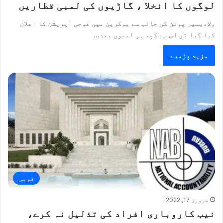
لوگوں کا انخلا ، گاڑیوں کی لمبی قطاریں
ولادیمیر پوتن کی جانب سے یوکرین میں فوجی آپریشن کا اعلان
کیا گیا تو اس سے کچھ ہی لمحوں بعد…
مزید پڑھیے
قومی
فروری 17, 2022
نیب کاروباری افراد کی تذلیل نہ کرے،