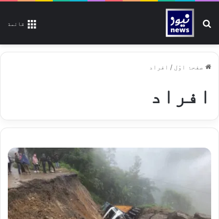
تلاش کیجیے
قائمة
صفحۂ اوّل
/
افراد
افراد