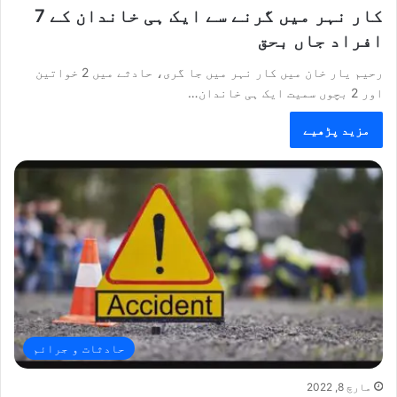
کار نہر میں گرنے سے ایک ہی خاندان کے 7
افراد جاں بحق
رحیم یار خان میں کار نہر میں جا گری، حادثے میں 2 خواتین
اور 2 بچوں سمیت ایک ہی خاندان…
مزید پڑھیے
حادثات و جرائم
مارچ 8, 2022