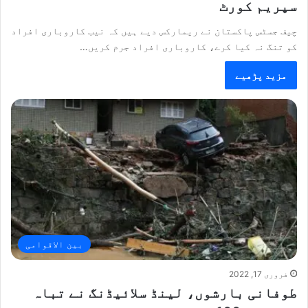
سپریم کورٹ
چیف جسٹس پاکستان نے ریمارکس دیے ہیں کہ نیب کاروباری افراد
کو تنگ نہ کیا کرے، کاروباری افراد جرم کریں…
مزید پڑھیے
بین الاقوامی
فروری 17, 2022
طوفانی بارشوں، لینڈ سلائیڈنگ نے تباہ