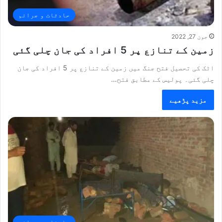
حادثات و جرائم
جون 27, 2022
زمین کے تنازع پر 5 افراد کی جان چلی گئی
اٹک کی تحصیل فتح جنگ میں زمین کے تنازع پر 5 افراد کی جان
چلی گئی۔ پولیس کے مطابق فتح…
مزید پڑھیے
حادثات و جرائم