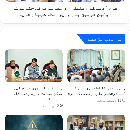
کی
اولین
عام آدمی کو ریلیف اور معاشی ترقی حکومت کی
ترجیح
اولین ترجیح ہے، وزیراعظم شہباز شریف
ہے،
وزیراعظم
شہباز
شریف
یہ بھی پڑھیے
وزیراعظم کا خطے میں امن کے
پاکستان کشمیری عوام کی ہر
لیے کوششیں جاری رکھنے کا عزم
ممکن حمایت جاری رکھے گا،
امیر مقام
13 گھنٹے پہلے
2 دن پہلے