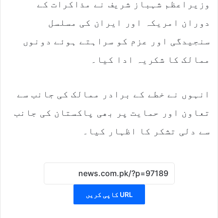
وزیراعظم شہباز شریف نے مذاکرات کے
دوران امریکہ اور ایران کی مسلسل
سنجیدگی اور عزم کو سراہتے ہوئے دونوں
ممالک کا شکریہ ادا کیا۔
انہوں نے خطے کے برادر ممالک کی جانب سے
تعاون اور حمایت پر بھی پاکستان کی جانب
سے دلی تشکر کا اظہار کیا۔
URL کاپی کریں