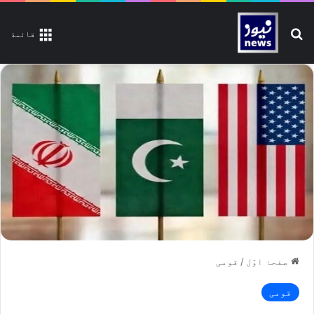
تلاش کیجیے
قائمة
صفحۂ اوّل
/
قومی
قومی