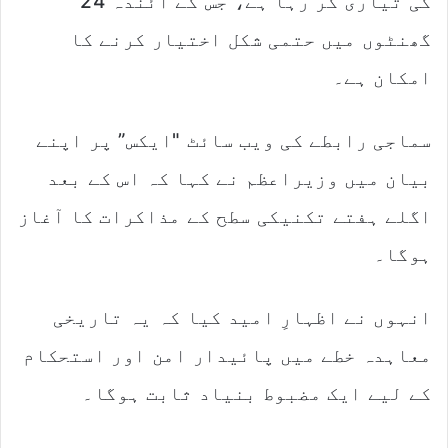
کی تیاری کر رہا ہے، جس کے آئندہ 24
گھنٹوں میں حتمی شکل اختیار کرنے کا
امکان ہے۔
سماجی رابطے کی ویب سائٹ "ایکس” پر اپنے
بیان میں وزیراعظم نے کہا کہ اس کے بعد
اگلے ہفتے تکنیکی سطح کے مذاکرات کا آغاز
ہوگا۔
انہوں نے اظہارِ امید کیا کہ یہ تاریخی
معاہدہ خطے میں پائیدار امن اور استحکام
کے لیے ایک مضبوط بنیاد ثابت ہوگا۔