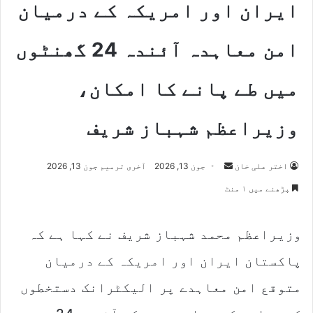
ایران اور امریکہ کے درمیان
امن معاہدہ آئندہ 24 گھنٹوں
میں طے پانے کا امکان،
وزیراعظم شہباز شریف
Send
اختر علی خان
جون 13, 2026
آخری ترمیم جون 13, 2026
an
پڑھنے میں ۱ منٹ
email
وزیراعظم محمد شہباز شریف نے کہا ہے کہ
پاکستان ایران اور امریکہ کے درمیان
متوقع امن معاہدے پر الیکٹرانک دستخطوں