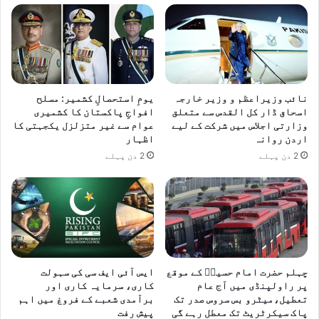
نائب وزیراعظم و وزیر خارجہ
یومِ استحصالِ کشمیر: مسلح
اسحاق ڈار کل القدس سے متعلق
افواجِ پاکستان کا کشمیری
وزارتی اجلاس میں شرکت کے لیے
عوام سے غیر متزلزل یکجہتی کا
اردن روانہ
اظہار
2 دن پہلے
2 دن پہلے
چہلم حضرت امام حسینؓ کے موقع
ایس آئی ایف سی کی سہولت
پر راولپنڈی میں آج عام
کاری، سرمایہ کاری اور
تعطیل،میٹرو بس سروس صدر تک
برآمدی شعبے کے فروغ میں اہم
پاک سیکرٹریٹ تک معطل رہے گی
پیش رفت