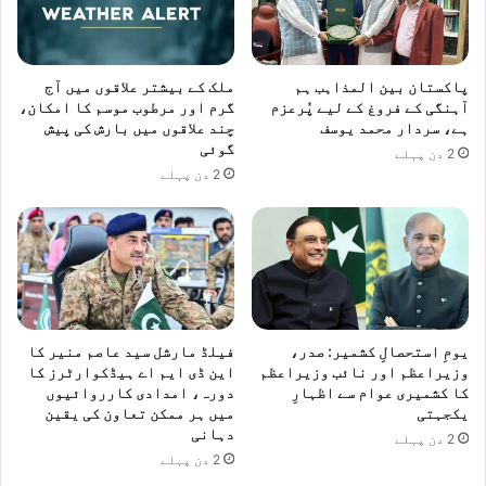
پاکستان بین المذاہب ہم
ملک کے بیشتر علاقوں میں آج
آہنگی کے فروغ کے لیے پُرعزم
گرم اور مرطوب موسم کا امکان،
ہے، سردار محمد یوسف
چند علاقوں میں بارش کی پیش
گوئی
2 دن پہلے
2 دن پہلے
یومِ استحصالِ کشمیر: صدر،
فیلڈ مارشل سید عاصم منیر کا
وزیراعظم اور نائب وزیراعظم
این ڈی ایم اے ہیڈکوارٹرز کا
کا کشمیری عوام سے اظہارِ
دورہ، امدادی کارروائیوں
یکجہتی
میں ہر ممکن تعاون کی یقین
دہانی
2 دن پہلے
2 دن پہلے