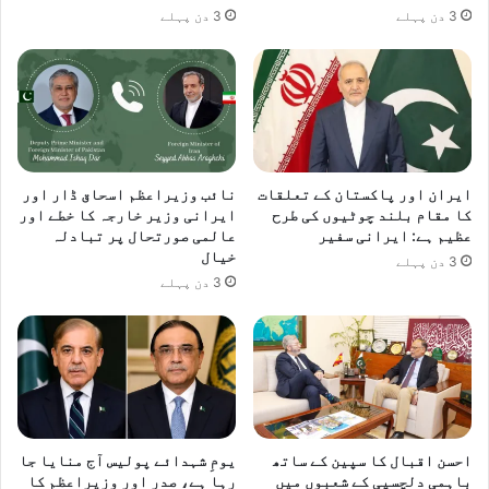
3 دن پہلے
3 دن پہلے
ایران اور پاکستان کے تعلقات
نائب وزیراعظم اسحاق ڈار اور
کا مقام بلند چوٹیوں کی طرح
ایرانی وزیر خارجہ کا خطے اور
عظیم ہے: ایرانی سفیر
عالمی صورتحال پر تبادلہ
خیال
3 دن پہلے
3 دن پہلے
احسن اقبال کا سپین کے ساتھ
یومِ شہدائے پولیس آج منایا جا
باہمی دلچسپی کے شعبوں میں
رہا ہے، صدر اور وزیراعظم کا