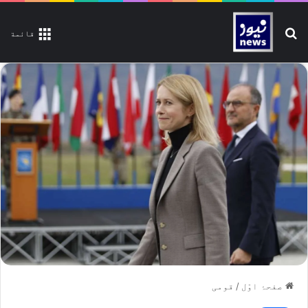
تلاش کیجیے
قائمة
صفحۂ اوّل
/
قومی