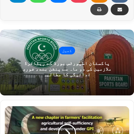
کھیل
پاکستان اسپورٹس بورڈ کے ریٹائرڈ
ملازمین کی دو ماہ سے پنشن بند، فوری
ادائیگی کا مطالبہ
جی
پی
آئی
کے
تحت