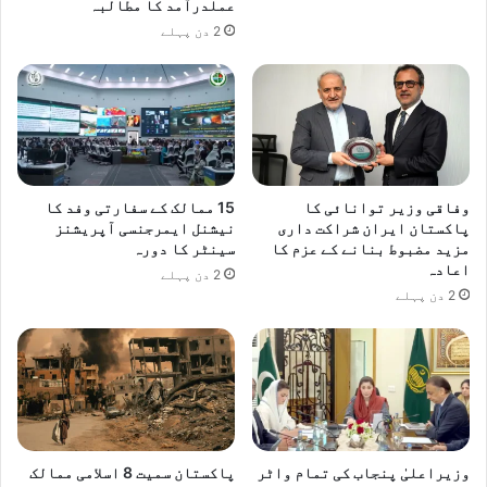
عملدرآمد کا مطالبہ
2 دن پہلے
وفاقی وزیر توانائی کا
15 ممالک کے سفارتی وفد کا
پاکستان ایران شراکت داری
نیشنل ایمرجنسی آپریشنز
مزید مضبوط بنانے کے عزم کا
سینٹر کا دورہ
اعادہ
2 دن پہلے
2 دن پہلے
وزیراعلیٰ پنجاب کی تمام واٹر
پاکستان سمیت 8 اسلامی ممالک