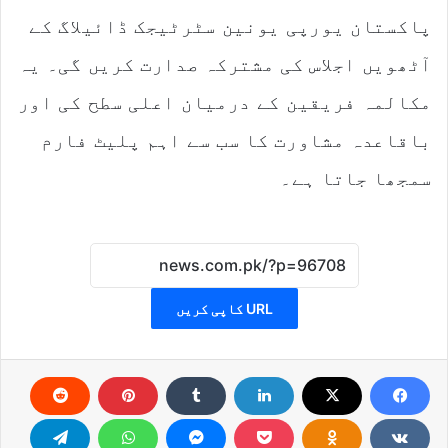
پاکستان یورپی یونین سٹرٹیجک ڈائیلاگ کے
آٹھویں اجلاس کی مشترکہ صدارت کریں گی۔ یہ
مکالمہ فریقین کے درمیان اعلی سطح کی اور
باقاعدہ مشاورت کا سب سے اہم پلیٹ فارم
سمجھا جاتا ہے۔
URL کاپی کریں