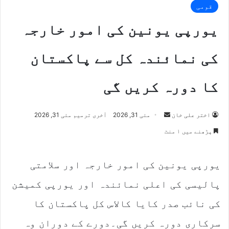
قومی
یورپی یونین کی امور خارجہ
کی نمائندہ کل سے پاکستان
کا دورہ کریں گی
Send
اختر علی خان
مئی 31, 2026
آخری ترمیم مئی 31, 2026
an
پڑھنے میں ۱ منٹ
email
یورپی یونین کی امور خارجہ اور سلامتی
پالیسی کی اعلی نمائندہ اور یورپی کمیشن
کی نائب صدر کایا کالاس کل پاکستان کا
سرکاری دورہ کریں گی۔دورے کے دوران وہ