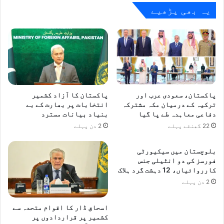
یہ بھی پڑھیے
پاکستان، سعودی عرب اور
پاکستان کا آزاد کشمیر
ترکیہ کے درمیان مکہ مشترکہ
انتخابات پر بھارت کے بے
دفاعی معاہدہ طے پا گیا
بنیاد بیانات مسترد
22 گھنٹے پہلے
2 دن پہلے
بلوچستان میں سیکیورٹی
فورسز کی دو انٹیلی جنس
کارروائیاں، 12 دہشت گرد ہلاک
2 دن پہلے
اسحاق ڈار کا اقوام متحدہ سے
کشمیر پر قراردادوں پر