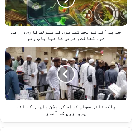
کسانوں
کی
سہولت
کاری،زرعی
خود
جی پی آئی کے تحت کسانوں کی سہولت کاری،زرعی
کفالت،
خود کفالت، ترقی کا نیا باب رقم
ترقی
کا
پاکستانی
نیا
حجاج
باب
کرام
رقم
کی
وطن
واپسی
کے
لئے
پروازوں
کا
پاکستانی حجاج کرام کی وطن واپسی کے لئے
آغاز
پروازوں کا آغاز