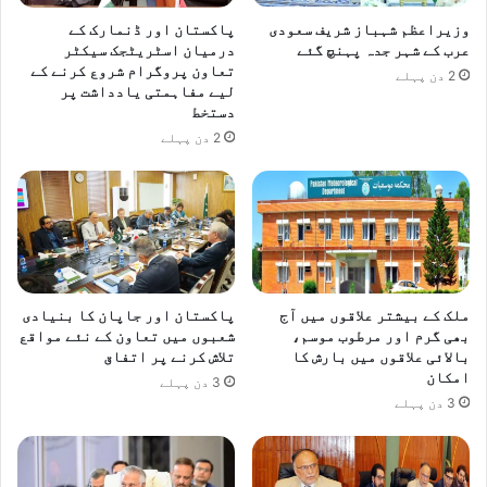
وزیراعظم شہباز شریف سعودی
پاکستان اور ڈنمارک کے
عرب کے شہر جدہ پہنچ گئے
درمیان اسٹریٹجک سیکٹر
تعاون پروگرام شروع کرنے کے
2 دن پہلے
لیے مفاہمتی یادداشت پر
دستخط
2 دن پہلے
ملک کے بیشتر علاقوں میں آج
پاکستان اور جاپان کا بنیادی
بھی گرم اور مرطوب موسم،
شعبوں میں تعاون کے نئے مواقع
بالائی علاقوں میں بارش کا
تلاش کرنے پر اتفاق
امکان
3 دن پہلے
3 دن پہلے