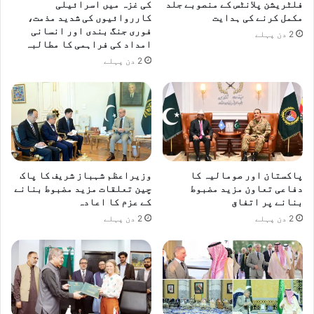
فلٹریشن پلانٹس کے منصوبے جلد
کی غزہ میں اسرائیلی
مکمل کرنے کی ہدایت
کارروائیوں کی شدید مذمت،
فوری جنگ بندی اور انسانی
2 دن پہلے
امداد کی فراہمی کا مطالبہ
2 دن پہلے
پاکستان اور صومالیہ کا
وزیراعظم شہباز شریف کا پاک
دفاعی تعاون مزید مضبوط
چین تعلقات مزید مضبوط بنانے
بنانے پر اتفاق
کے عزم کا اعادہ
2 دن پہلے
2 دن پہلے