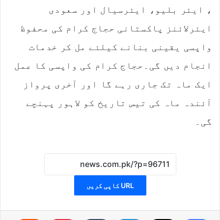
، ایئر بلیو، ایئرسیال اور سعودی
ایئرلائنز پاکستانی حجاج کرام کی محفوظ
واپسی یقینی بنانے کیلئے مل کر خدمات
انجام دیں گی۔حجاج کرام کی واپسی کا عمل
ایک ماہ تک جاری رہے گا اور آخری پرواز
آئندہ ماہ کی تیس تاریخ کو لاہور پہنچے
گی۔
URL کاپی کریں