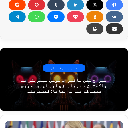
سائنس و ٹیکنالوجی
میراج کِٹن سائبر جاسوسی میلویئر نے
پاکستان کے ہوابازی اور ایرو اسپیس
شعبے کو نشانہ بنایا: کیسپرسکی
یورپی