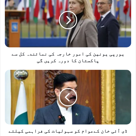
یونین
کی
امور
خارجہ
کی
نمائندہ
کل
سے
پاکستان
یورپی یونین کی امور خارجہ کی نمائندہ کل سے
کا
پاکستان کا دورہ کریں گی
دورہ
کریں
ڈی
گی
آئی
خان
کےعوام
کو
سہولیات
کی
فراہمی
کیلئے
اقدامات
ڈی آئی خان کےعوام کو سہولیات کی فراہمی کیلئے