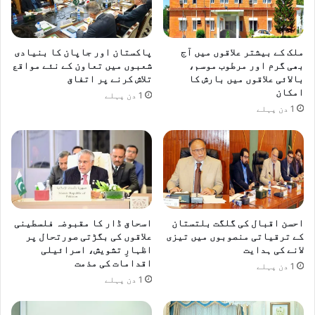
ملک کے بیشتر علاقوں میں آج
پاکستان اور جاپان کا بنیادی
بھی گرم اور مرطوب موسم،
شعبوں میں تعاون کے نئے مواقع
بالائی علاقوں میں بارش کا
تلاش کرنے پر اتفاق
امکان
1 دن پہلے
1 دن پہلے
احسن اقبال کی گلگت بلتستان
اسحاق ڈار کا مقبوضہ فلسطینی
کے ترقیاتی منصوبوں میں تیزی
علاقوں کی بگڑتی صورتحال پر
لانے کی ہدایت
اظہارِ تشویش، اسرائیلی
اقدامات کی مذمت
1 دن پہلے
1 دن پہلے