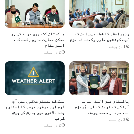
وزیراعظم کا خطے میں امن کے
پاکستان کشمیری عوام کی ہر
لیے کوششیں جاری رکھنے کا عزم
ممکن حمایت جاری رکھے گا،
امیر مقام
1 دن پہلے
2 دن پہلے
پاکستان بین المذاہب ہم
ملک کے بیشتر علاقوں میں آج
آہنگی کے فروغ کے لیے پُرعزم
گرم اور مرطوب موسم کا امکان،
ہے، سردار محمد یوسف
چند علاقوں میں بارش کی پیش
گوئی
2 دن پہلے
2 دن پہلے