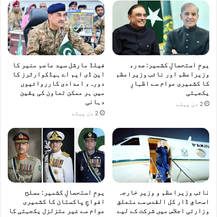
یومِ استحصالِ کشمیر: صدر،
فیلڈ مارشل سید عاصم منیر کا
وزیراعظم اور نائب وزیراعظم
این ڈی ایم اے ہیڈکوارٹرز کا
کا کشمیری عوام سے اظہارِ
دورہ، امدادی کارروائیوں
یکجہتی
میں ہر ممکن تعاون کی یقین
دہانی
2 دن پہلے
2 دن پہلے
نائب وزیراعظم و وزیر خارجہ
یومِ استحصالِ کشمیر: مسلح
اسحاق ڈار کل القدس سے متعلق
افواجِ پاکستان کا کشمیری
وزارتی اجلاس میں شرکت کے لیے
عوام سے غیر متزلزل یکجہتی کا