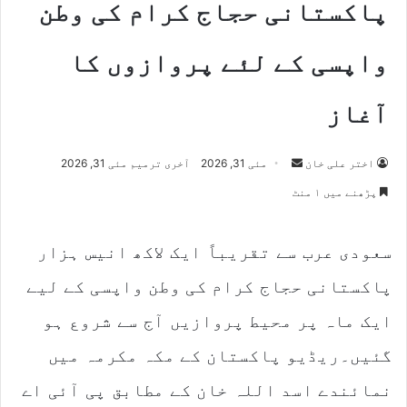
پاکستانی حجاج کرام کی وطن
واپسی کے لئے پروازوں کا
آغاز
Send
اختر علی خان
مئی 31, 2026
آخری ترمیم مئی 31, 2026
an
پڑھنے میں ۱ منٹ
email
سعودی عرب سے تقریباً ایک لاکھ انیس ہزار
پاکستانی حجاج کرام کی وطن واپسی کے لیے
ایک ماہ پر محیط پروازیں آج سے شروع ہو
گئیں۔ریڈیو پاکستان کے مکہ مکرمہ میں
نمائندے اسد اللہ خان کے مطابق پی آئی اے