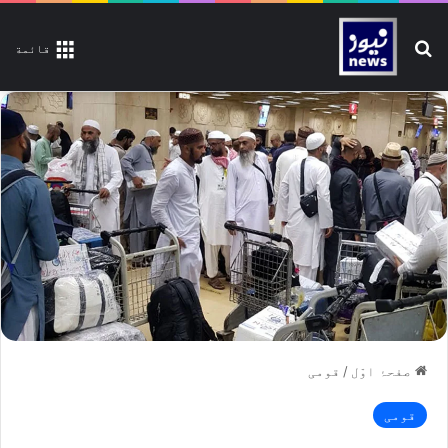
تلاش کیجیے
قائمة
صفحۂ اوّل
/
قومی
قومی