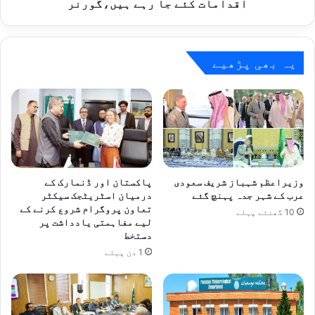
کئے
اقدامات کئے جا رہے ہیں،گورنر
جا
رہے
ہیں،گورنر
یہ بھی پڑھیے
وزیراعظم شہباز شریف سعودی
پاکستان اور ڈنمارک کے
عرب کے شہر جدہ پہنچ گئے
درمیان اسٹریٹجک سیکٹر
تعاون پروگرام شروع کرنے کے
10 گھنٹے پہلے
لیے مفاہمتی یادداشت پر
دستخط
1 دن پہلے