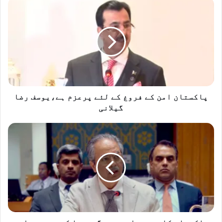
پاکستان
امن
کے
فروغ
کے
لئے
پرعزم
ہے،یوسف
رضا
گیلانی
پاکستان امن کے فروغ کے لئے پرعزم ہے،یوسف رضا
گیلانی
پاکستان
کا
بوسنیا
و
ہرزیگووینا
کی
خودمختاری
کی
غیر
متزلزل