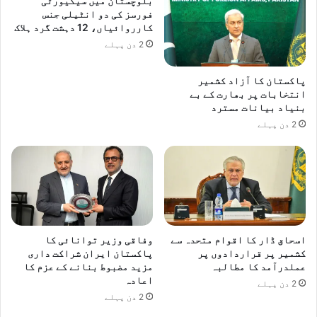
بلوچستان میں سیکیورٹی
فورسز کی دو انٹیلی جنس
کارروائیاں، 12 دہشت گرد ہلاک
2 دن پہلے
پاکستان کا آزاد کشمیر
انتخابات پر بھارت کے بے
بنیاد بیانات مسترد
2 دن پہلے
اسحاق ڈار کا اقوام متحدہ سے
وفاقی وزیر توانائی کا
کشمیر پر قراردادوں پر
پاکستان ایران شراکت داری
عملدرآمد کا مطالبہ
مزید مضبوط بنانے کے عزم کا
اعادہ
2 دن پہلے
2 دن پہلے