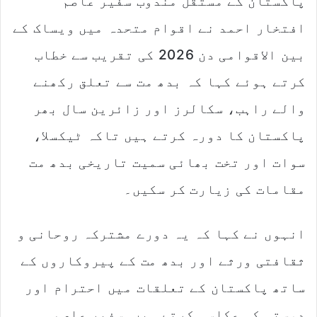
پاکستان کے مستقل مندوب سفیر عاصم
افتخار احمد نے اقوام متحدہ میں ویساک کے
بین الاقوامی دن 2026 کی تقریب سے خطاب
کرتے ہوئے کہا کہ بدھ مت سے تعلق رکھنے
والے راہب، سکالرز اور زائرین سال بھر
پاکستان کا دورہ کرتے ہیں تاکہ ٹیکسلا،
سوات اور تخت بھائی سمیت تاریخی بدھ مت
مقامات کی زیارت کر سکیں۔
انہوں نے کہا کہ یہ دورے مشترکہ روحانی و
ثقافتی ورثے اور بدھ مت کے پیروکاروں کے
ساتھ پاکستان کے تعلقات میں احترام اور
دوستی کی عکاسی کرتے ہیں۔سفیر عاصم