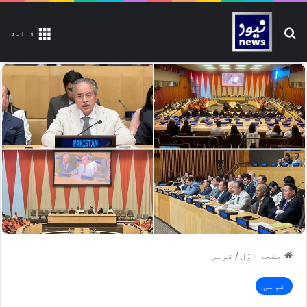
تلاش کیجیے
قائمة
صفحۂ اوّل
/
قومی
قومی