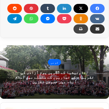
قومی
انڈونیشیا کے 81ویں یومِ آزادی کی
تقریبات کی تیاریوں کے سلسلے میں اسلام
آباد میں خصوصی تقریب