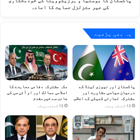
پاکستان کا بوسنیا و ہرزیگووینا کی خودمختاری
حمایت
کی غیر متزلزل حمایت کا اعادہ
کا
اعادہ
یہ بھی پڑھیے
پاکستان اور نیوزی لینڈ کے
مکہ مشترکہ دفاعی معاہدے کا
درمیان سیاسی مشاورت اور
اسلامی ممالک اور او آئی سی کی
مشترکہ تجارتی کمیٹی کے اجلاس
جانب سے خیرمقدم
13 گھنٹے پہلے
13 گھنٹے پہلے