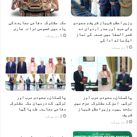
وزیراعظم شہباز شریف، سعودی
مکہ مشترکہ دفاعی معاہدے کی
ولی عہد اور صدر اردوان نے
یاد میں خصوصی ترانہ جاری
قصر الصفا میں جمعہ کی نماز
1 دن پہلے
ایک ساتھ ادا کی
1 دن پہلے
پاکستان، سعودی عرب اور
پاکستان، سعودی عرب اور
ترکیہ امن کے مشترکہ عزم میں
ترکیہ کے درمیان مکہ مشترکہ
متحد ہیں، وزیراعظم شہباز
دفاعی معاہدہ طے پا گیا
شریف
2 دن پہلے
2 دن پہلے