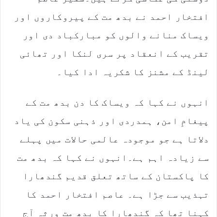
افتخار احمد نے بدھ مت کے پیروکاروں اور
ویساک منانے والوں کو مبارکباد دی اور
تقریب کے انعقاد پر سری لنکا اور تھائی
لینڈ کے مشنز کا شکریہ ادا کیا۔
انہوں نے کہا کہ ویساک کا دن بدھ مت کے
پیغامِ امن، ہمدردی اور ذہنی سکون کی یاد
دلاتا ہے جو موجودہ عالمی حالات میں پہلے
سے زیادہ اہم ہے۔انہوں نے کہا کہ بدھ مت
کا پاکستان کے ساتھ تعلق قدیم گندھارا
تہذیب سے جڑا ہے۔ عاصم افتخار احمد کا
کہنا تھا کہ گندھارا کا بدھ مت ورثہ آج