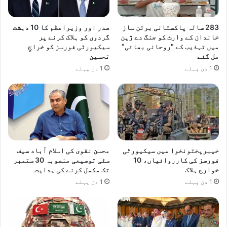
283 سالہ پاکستانی برتن ساز
صدر اور وزیراعظم کا 10 دہشت
خاندان کے وارث کو جنگ دے ژین
گردوں کو ہلاک کرنے پر
میں تہذیب کے "روحانی بھائی”
سیکیورٹی فورسز کو خراجِ
مل گئے
تحسین
1 دن پہلے
1 دن پہلے
خیبرپختونخوا میں سیکیورٹی
محسن نقوی کی اسلام آباد سیف
فورسز کی کارروائیاں، 10
سٹی توسیعی منصوبہ 30 ستمبر
خوارج ہلاک
تک مکمل کرنے کی ہدایت
1 دن پہلے
1 دن پہلے