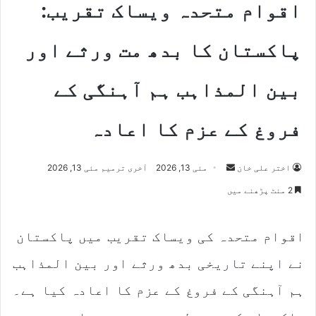
اقوام متحدہ ویساک تقریب:
پاکستان کا بدھ مت ورثے اور
بین المذاہب ہم آہنگی کے
فروغ کے عزم کا اعادہ
Send
اختر علی خان
مئی 13, 2026
آخری ترمیم مئی 13, 2026
an
2 منٹ پڑھنے میں
email
اقوام متحدہ کی ویساک تقریب میں پاکستان
نے اپنے تاریخی بدھ ورثے اور بین المذاہب
ہم آہنگی کے فروغ کے عزم کا اعادہ کیا ہے۔