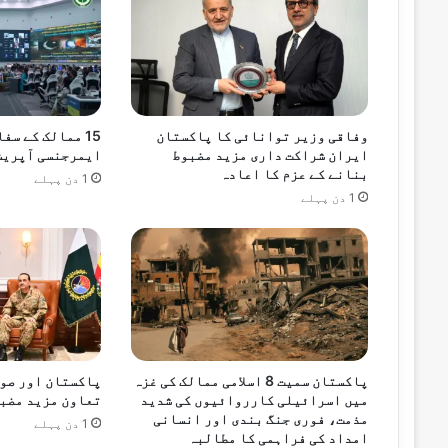
7 گھنٹے پہلے
پاکستان، سعودی عرب اور ترکیہ کے درمیان
وفاقی وزیر توانائی کا پاکستان
15 ممالک کے سف
ایران شراکت داری مزید مضبوط
ایمرجنسی آپریش
بنانے کے عزم کا اعادہ
9 گھنٹے پہلے
1 دن پہلے
1 دن پہلے
ایشین ویمن نیٹ بال چیمپئن شپ / پلیٹ ڈوی
پاکستان سمیت 8 اسلامی ممالک کی غزہ
پاکستان اور صو
میں اسرائیلی کارروائیوں کی شدید
تعاون مزید مضبو
مذمت، فوری جنگ بندی اور انسانی
1 دن پہلے
امداد کی فراہمی کا مطالبہ