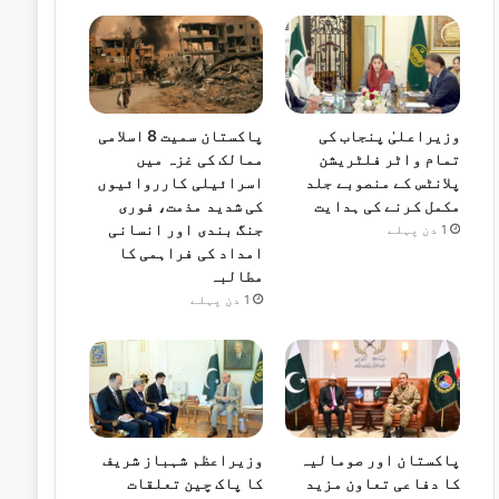
وزیراعلیٰ پنجاب کی
پاکستان سمیت 8 اسلامی
تمام واٹر فلٹریشن
ممالک کی غزہ میں
پلانٹس کے منصوبے جلد
اسرائیلی کارروائیوں
مکمل کرنے کی ہدایت
کی شدید مذمت، فوری
جنگ بندی اور انسانی
1 دن پہلے
امداد کی فراہمی کا
مطالبہ
1 دن پہلے
پاکستان اور صومالیہ
وزیراعظم شہباز شریف
کا دفاعی تعاون مزید
کا پاک چین تعلقات