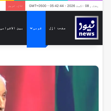
ہفتہ, 08 اگست 2026 - GMT+0500 - 05:42:44
تازہ ترین
صفحۂ اوّل
قومی
بین الاقوامی