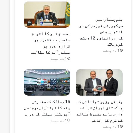
بلوچستان میں
سیکیورٹی فورسز کی دو
انٹیلی جنس
اسحاق ڈار کا اقوام
کارروائیاں، 12 دہشت
متحدہ سے کشمیر پر
گرد ہلاک
قراردادوں پر
1 دن پہلے
عملدرآمد کا مطالبہ
1 دن پہلے
وفاقی وزیر توانائی کا
15 ممالک کے سفارتی
پاکستان ایران شراکت
وفد کا نیشنل ایمرجنسی
داری مزید مضبوط بنانے
آپریشنز سینٹر کا دورہ
کے عزم کا اعادہ
1 دن پہلے
1 دن پہلے