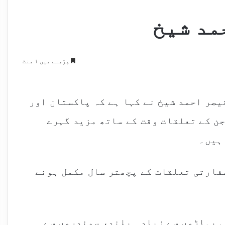
مد شیخ
پڑھنے میں ۱ منٹ
یصر احمد شیخ نے کہا ہے کہ پاکستان اور
ن کے تعلقات وقت کے ساتھ مزید گہرے
ہیں۔
فارتی تعلقات کے پچھتر سال مکمل ہونے
ی پہاڑوں سے زیادہ بلند، سمندروں سے