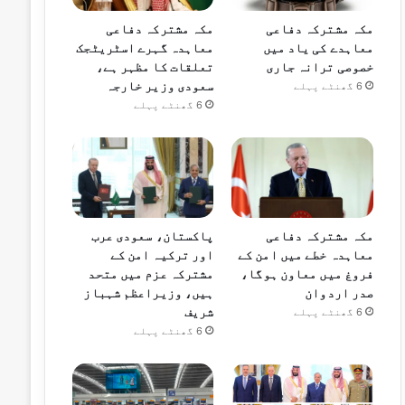
مکہ مشترکہ دفاعی
مکہ مشترکہ دفاعی
معاہدے کی یاد میں
معاہدہ گہرے اسٹریٹجک
خصوصی ترانہ جاری
تعلقات کا مظہر ہے،
سعودی وزیر خارجہ
6 گھنٹے پہلے
6 گھنٹے پہلے
مکہ مشترکہ دفاعی
پاکستان، سعودی عرب
معاہدہ خطے میں امن کے
اور ترکیہ امن کے
فروغ میں معاون ہوگا،
مشترکہ عزم میں متحد
صدر اردوان
ہیں، وزیراعظم شہباز
شریف
6 گھنٹے پہلے
6 گھنٹے پہلے