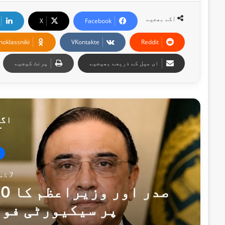
آگے بھجیے
X
Facebook
noklassniki
VKontakte
Reddit
ای میل کے ذریعے بھیجیے
پرنٹ کیجیے
اگل
7 گھنٹے پہلے
پر سیکیورٹی فور