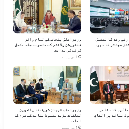
 مکہ مشترکہ دفاعی معاہدہ طے پا گیا
ارتی وفد کا نیشنل
وزیراعلیٰ پنجاب کی تمام واٹر
نز سینٹر کا دورہ
فلٹریشن پلانٹس کے منصوبے جلد مکمل
کرنے کی ہدایت
1 دن پہلے
ژن: پاکستانی ٹیم ہانگ کانگ پہنچ گئی
مالیہ کا دفاعی
وزیراعظم شہباز شریف کا پاک چین
ط بنانے پر اتفاق
تعلقات مزید مضبوط بنانے کے عزم کا
اعادہ
1 دن پہلے