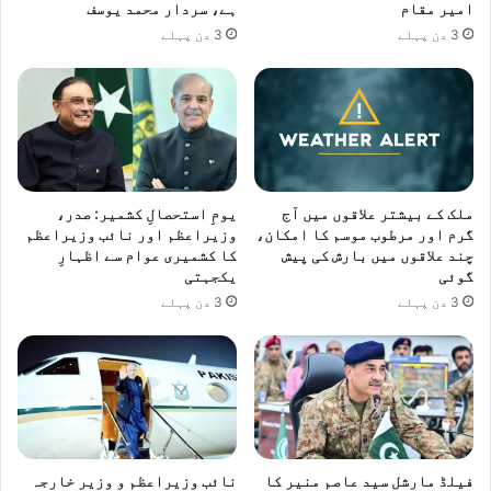
امیر مقام
ہے، سردار محمد یوسف
3 دن پہلے
3 دن پہلے
ملک کے بیشتر علاقوں میں آج
یومِ استحصالِ کشمیر: صدر،
گرم اور مرطوب موسم کا امکان،
وزیراعظم اور نائب وزیراعظم
چند علاقوں میں بارش کی پیش
کا کشمیری عوام سے اظہارِ
گوئی
یکجہتی
3 دن پہلے
3 دن پہلے
فیلڈ مارشل سید عاصم منیر کا
نائب وزیراعظم و وزیر خارجہ