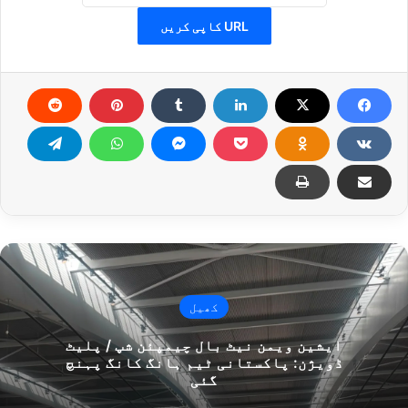
URL کاپی کریں
کھیل
ایشین ویمن نیٹ بال چیمپئن شپ / پلیٹ
ڈویژن: پاکستانی ٹیم ہانگ کانگ پہنچ
گئی