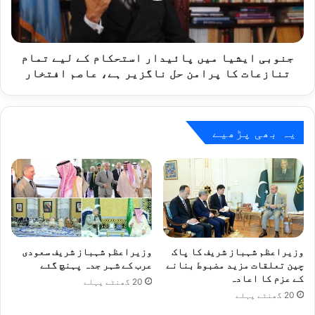
لیے
تمام
تنازعات
کا
جنوبی ایشیا میں پائیدار استحکام کے لیے تمام
پرامن
تنازعات کا پرامن حل ناگزیر ہے، عاصم افتخار
حل
ناگزیر
ہے،
عاصم
یہ بھی پڑھیے
افتخار
وزیراعظم شہباز شریف کا پاک
وزیراعظم شہباز شریف سعودی
چین تعلقات مزید مضبوط بنانے
عرب کے شہر جدہ پہنچ گئے
کے عزم کا اعادہ
20 گھنٹے پہلے
20 گھنٹے پہلے