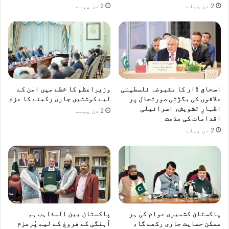
2 دن پہلے
2 دن پہلے
اسحاق ڈار کا مقبوضہ فلسطینی
وزیراعظم کا خطے میں امن کے
علاقوں کی بگڑتی صورتحال پر
لیے کوششیں جاری رکھنے کا عزم
اظہارِ تشویش، اسرائیلی
2 دن پہلے
اقدامات کی مذمت
2 دن پہلے
پاکستان کشمیری عوام کی ہر
پاکستان بین المذاہب ہم
ممکن حمایت جاری رکھے گا،
آہنگی کے فروغ کے لیے پُرعزم