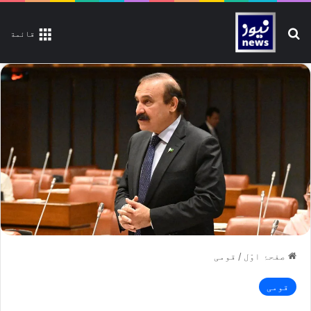
تلاش کیجیے
قائمة
صفحۂ اوّل
/
قومی
قومی