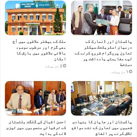
پاکستان اور ڈنمارک کے
ملک کے بیشتر علاقوں میں آج
درمیان اسٹریٹجک سیکٹر
بھی گرم اور مرطوب موسم،
تعاون پروگرام شروع کرنے کے
بالائی علاقوں میں بارش کا
لیے مفاہمتی یادداشت پر
امکان
دستخط
2 دن پہلے
1 دن پہلے
پاکستان اور جاپان کا بنیادی
احسن اقبال کی گلگت بلتستان
شعبوں میں تعاون کے نئے مواقع
کے ترقیاتی منصوبوں میں تیزی
تلاش کرنے پر اتفاق
لانے کی ہدایت