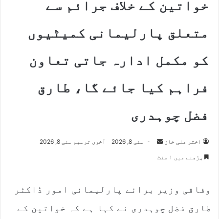
خواتین کے خلاف جرائم سے
متعلق پارلیمانی کمیٹیوں
کو مکمل ادارہ جاتی تعاون
فراہم کیا جائے گا، طارق
فضل چوہدری
Send
اختر علی خان
مئی 8, 2026
آخری ترمیم مئی 8, 2026
an
پڑھنے میں ۱ منٹ
email
وفاقی وزیر برائے پارلیمانی امور ڈاکٹر
طارق فضل چوہدری نے کہا ہے کہ خواتین کے