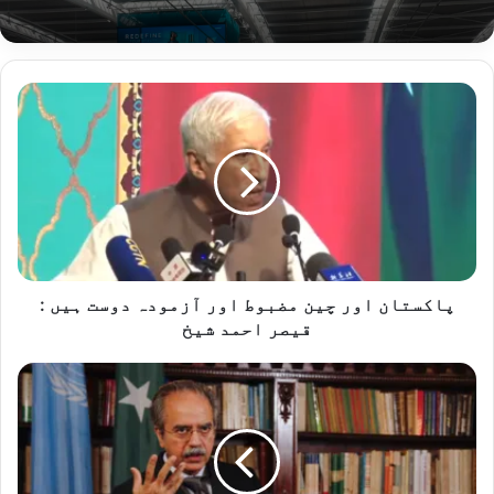
پاکستان
اور
چین
مضبوط
اور
آزمودہ
دوست
ہیں
:
قیصر
پاکستان اور چین مضبوط اور آزمودہ دوست ہیں :
احمد
قیصر احمد شیخ
شیخ
جنوبی
ایشیا
میں
پائیدار
استحکام
کے